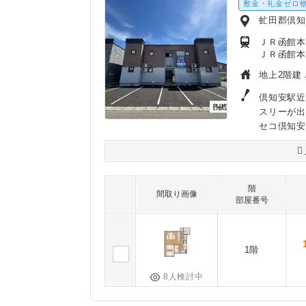
敷金・礼金ゼロ
虻田郡倶
ＪＲ函館本
ＪＲ函館本
地上2階建 
倶知安駅近
スリーが
セコ倶知安
階
間取り画像
部屋番号
1階
8人検討中