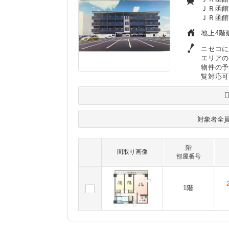
ＪＲ函館
ＪＲ函館
地上4階
ニセコに
エリア
物件の
覧対応
対象者全
階
間取り画像
部屋番号
1階