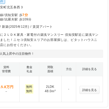
物件
知安町北五条西３
7分
線/倶知安駅 歩
線/比羅夫駅 歩109分
/
新築(2025年12月)
/ 賃貸アパート
に２ＬＤＫ家具・家電付の築浅マンスリー 倶知安駅近に築浅マン
出ました！ニセコ倶知安エリアのお部屋探しは、ピタットハウスニ
店にお任せください。
人気上昇中の注目物件！
賃料
敷金
間取
方位
詳細を見る
管理費
礼金
面積
15.8
万円
無料
2LDK
-
詳細を見る
無料
48.0m²
－