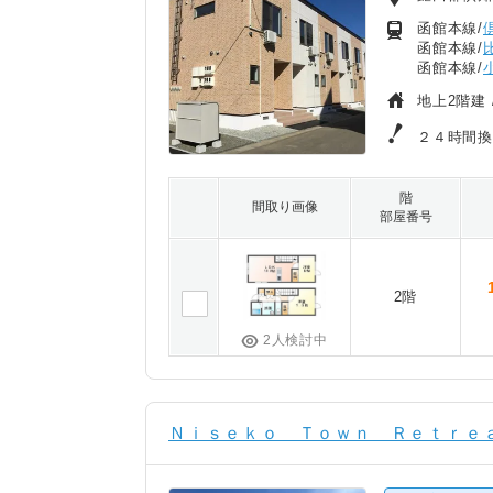
函館本線/
函館本線/
函館本線/
地上2階建 
２４時間
階
間取り画像
部屋番号
2階
2人検討中
Ｎｉｓｅｋｏ Ｔｏｗｎ Ｒｅｔｒｅａ