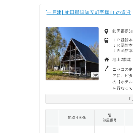
[一戸建] 虻田郡倶知安町字樺山 の賃貸
虻田郡倶知
ＪＲ函館本
ＪＲ函館本
ＪＲ函館本
地上2階建 
ニセコの庭
アに、ピ
の【ホテ
を行なって
階
間取り画像
部屋番号