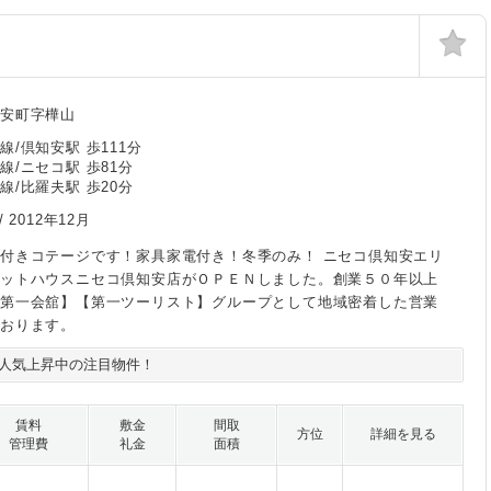
安町字樺山
線/倶知安駅 歩111分
線/ニセコ駅 歩81分
線/比羅夫駅 歩20分
/
2012年12月
付きコテージです！家具家電付き！冬季のみ！ ニセコ倶知安エリ
タットハウスニセコ倶知安店がＯＰＥＮしました。創業５０年以上
ル第一会舘】【第一ツーリスト】グループとして地域密着した営業
おります。
人気上昇中の注目物件！
賃料
敷金
間取
方位
詳細を見る
管理費
礼金
面積