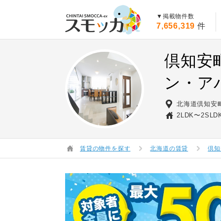
賃貸スモッカ
▼掲載物件数
7,656,319
件
倶知安
ン・ア
北海道倶知安
2LDK〜2SLD
賃貸の物件を探す
北海道の賃貸
倶知