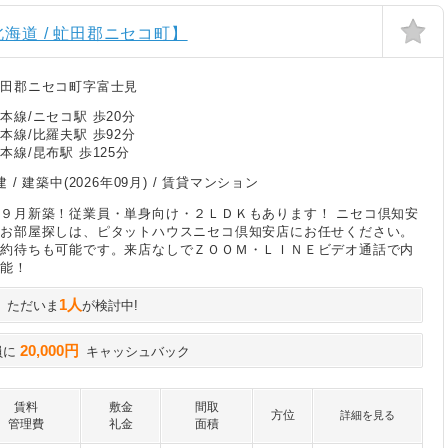
海道 / 虻田郡ニセコ町】
虻田郡ニセコ町字富士見
本線/ニセコ駅 歩20分
本線/比羅夫駅 歩92分
本線/昆布駅 歩125分
建 /
建築中(2026年09月)
/ 賃貸マンション
９月新築！従業員・単身向け・２ＬＤＫもあります！ ニセコ倶知安
のお部屋探しは、ピタットハウスニセコ倶知安店にお任せください。
予約待ちも可能です。来店なしでＺＯＯＭ・ＬＩＮＥビデオ通話で内
可能！
1人
ただいま
が検討中!
20,000円
員に
キャッシュバック
賃料
敷金
間取
方位
詳細を見る
管理費
礼金
面積