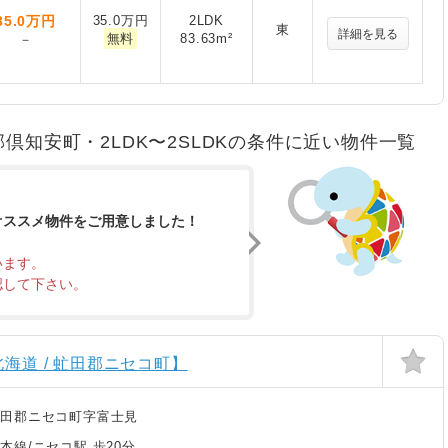
35.0
万円
35.0万円
2LDK
東
詳細を見る
無料
83.63m²
－
郡倶知安町・2LDK〜2SLDKの条件に近い物件一覧
オススメ物件をご用意しました！
います。
認して下さい。
海道 / 虻田郡ニセコ町】
虻田郡ニセコ町字富士見
本線/ニセコ駅 歩20分