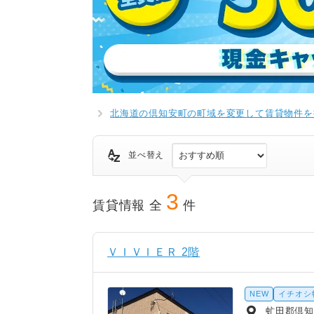
北海道の倶知安町の町域を変更して賃貸物件を
並べ替え
3
賃貸情報 全
件
ＶＩＶＩＥＲ 2階
NEW
イチオシ
虻田郡倶