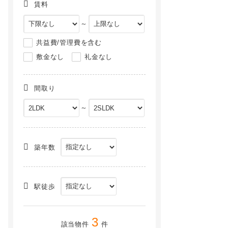
賃料
～
共益費/管理費を含む
敷金なし
礼金なし
間取り
～
築年数
駅徒歩
3
該当物件
件