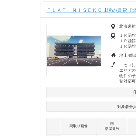
ＦＬＡＴ ＮＩＳＥＫＯ 1階の賃貸【北
北海道
ＪＲ函館
ＪＲ函館
ＪＲ函館
地上4階
ニセコに
エリア
物件の
覧対応
対象者全
階
間取り画像
部屋番号