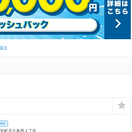
探す
物件
知安町北六条西１丁目