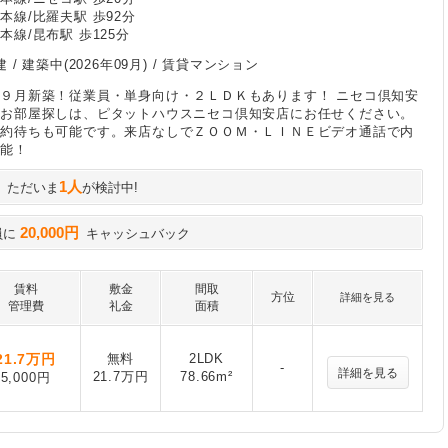
本線/比羅夫駅 歩92分
本線/昆布駅 歩125分
建 /
建築中(2026年09月)
/ 賃貸マンション
９月新築！従業員・単身向け・２ＬＤＫもあります！ ニセコ倶知安
のお部屋探しは、ピタットハウスニセコ倶知安店にお任せください。
予約待ちも可能です。来店なしでＺＯＯＭ・ＬＩＮＥビデオ通話で内
可能！
1人
ただいま
が検討中!
20,000円
員に
キャッシュバック
賃料
敷金
間取
方位
詳細を見る
管理費
礼金
面積
21.7
万円
無料
2LDK
-
詳細を見る
21.7万円
78.66m²
5,000円