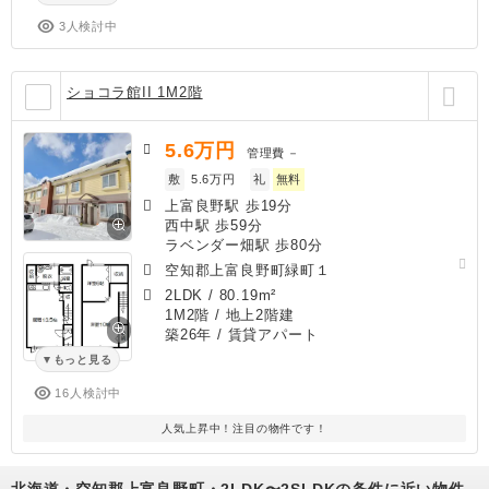
3人検討中
ショコラ館II 1M2階
5.6
万円
管理費
－
敷
5.6万円
礼
無料
上富良野駅 歩19分
西中駅 歩59分
ラベンダー畑駅 歩80分
空知郡上富良野町緑町１
2LDK
/
80.19m²
1M2階 / 地上2階建
築26年
/ 賃貸アパート
もっと見る
16人検討中
人気上昇中！注目の物件です！
北海道・空知郡上富良野町・2LDK〜2SLDKの条件に近い物件