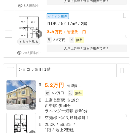
人気上昇中！注目の物件です！
8人閲覧中
イチオシ物件
2LDK / 52.17m² / 2階
3.5
万円
－
＋管理費
円
敷
3.5万円
礼
無料
もっと見る
人気上昇中！注目の物件です！
29人閲覧中
ショコラ館III 1階
5.2
万円
管理費
－
敷
5.2万円
礼
無料
上富良野駅 歩19分
西中駅 歩59分
ラベンダー畑駅 歩80分
空知郡上富良野町緑町１
2LDK
/
56.81m²
1階 / 地上2階建