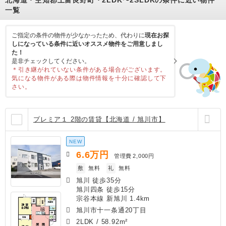
一覧
ご指定の条件の物件が少なかったため、代わりに
現在お探
しになっている条件に近いオススメ物件をご用意しまし
た！
是非チェックしてください。
＊引き継がれていない条件がある場合がございます。
気になる物件がある際は物件情報を十分に確認して下
さい。
プレミア１ 2階の賃貸【北海道 / 旭川市】
NEW
6.6
万円
管理費
2,000円
敷
無料
礼
無料
旭川 徒歩35分
旭川四条 徒歩15分
宗谷本線 新旭川 1.4km
旭川市十一条通20丁目
2LDK
/
58.92m²