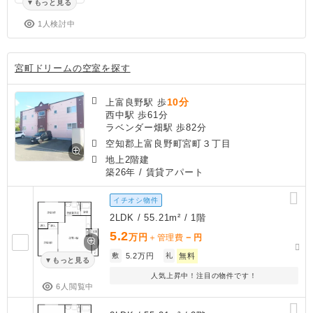
もっと見る
1人検討中
宮町ドリームの空室を探す
10分
上富良野駅 歩
西中駅 歩61分
ラベンダー畑駅 歩82分
空知郡上富良野町宮町３丁目
地上2階建
築26年
/ 賃貸アパート
イチオシ物件
2LDK / 55.21m² / 1階
5.2
万円
－
＋管理費
円
敷
5.2万円
礼
無料
もっと見る
人気上昇中！注目の物件です！
6人閲覧中