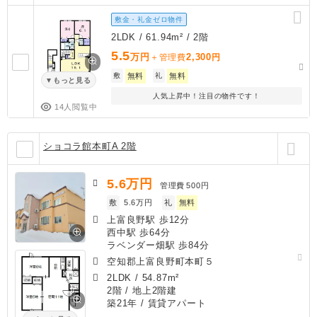
敷金・礼金ゼロ物件
2LDK / 61.94m² / 2階
5.5
万円
2,300
＋管理費
円
敷
無料
礼
無料
もっと見る
人気上昇中！注目の物件です！
14人閲覧中
ショコラ館本町A 2階
5.6
万円
管理費
500円
敷
5.6万円
礼
無料
上富良野駅 歩12分
西中駅 歩64分
ラベンダー畑駅 歩84分
空知郡上富良野町本町５
2LDK
/
54.87m²
2階 / 地上2階建
築21年
/ 賃貸アパート