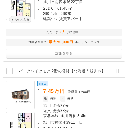
旭川市南四条通22丁目
2LDK
/
61.48m²
2階 / 地上3階建
建築中
/ 賃貸アパート
もっと見る
2人
ただいま
が検討中！
最大 50,000円
対象者全員に
キャッシュバック
詳細を見る
パークハイツモア 2階の賃貸【北海道 / 旭川市】
NEW
7.45
万円
管理費
4,600円
敷
無料
礼
無料
旭川 徒歩27分
近文 徒歩83分
宗谷本線 旭川四条 3.4km
旭川市神楽七条11丁目