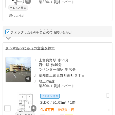
築22年
/ 賃貸アパート
もっと見る
2人検討中
チェック
ま
と
め
て
したものを
お問い合わせ
さうすあべにゅうの空室を探す
上富良野駅 歩21分
西中駅 歩49分
ラベンダー畑駅 歩70分
空知郡上富良野町南町３丁目
地上2階建
築30年
/ 賃貸アパート
イチオシ物件
2LDK / 51.03m² / 1階
4.8
万円
－
＋管理費
円