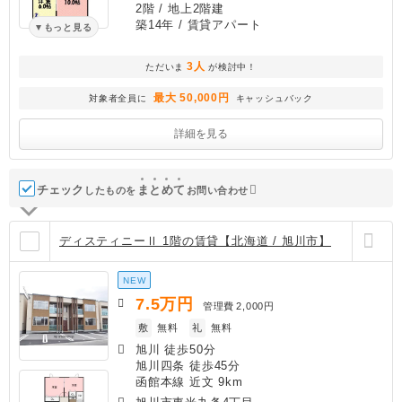
2階 / 地上2階建
築14年
/ 賃貸アパート
もっと見る
3人
ただいま
が検討中！
最大 50,000円
対象者全員に
キャッシュバック
詳細を見る
チェック
ま
と
め
て
したものを
お問い合わせ
ディスティニーⅡ 1階の賃貸【北海道 / 旭川市】
NEW
7.5
万円
管理費
2,000円
敷
無料
礼
無料
旭川 徒歩50分
旭川四条 徒歩45分
函館本線 近文 9km