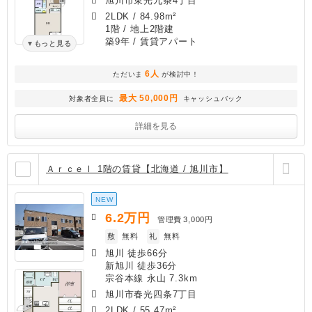
旭川市東光九条4丁目
2LDK
/
84.98m²
1階 / 地上2階建
築9年
/ 賃貸アパート
もっと見る
6人
ただいま
が検討中！
最大 50,000円
対象者全員に
キャッシュバック
詳細を見る
ＡｒｃｅⅠ 1階の賃貸【北海道 / 旭川市】
NEW
6.2
万円
管理費
3,000円
敷
無料
礼
無料
旭川 徒歩66分
新旭川 徒歩36分
宗谷本線 永山 7.3km
旭川市春光四条7丁目
2LDK
/
55.47m²