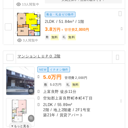
13人閲覧中
敷金・礼金ゼロ物件
2LDK / 51.84m² / 1階
3.8
万円
2,000
＋管理費
円
敷
無料
礼
無料
3人閲覧中
マンションＬＵＰＯ 2階
NEW
イチオシ物件
5.0
万円
管理費
2,000円
敷
5.0万円
礼
無料
上富良野 徒歩11分
空知郡上富良野町本町4丁目
2LDK
/
55.89m²
2階 / 地上2階建 / 2F1号室
築21年
/ 賃貸アパート
もっと見る