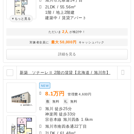
旭川市九条通14丁目
2LDK
/
55.56m²
1階 / 地上2階建
建築中
/ 賃貸アパート
もっと見る
2人
ただいま
が検討中！
最大 50,000円
対象者全員に
キャッシュバック
詳細を見る
新築 ソナーレⅡ 2階の賃貸【北海道 / 旭川市】
NEW
8.1
万円
管理費
4,600円
敷
無料
礼
無料
旭川 徒歩25分
神楽岡 徒歩33分
宗谷本線 旭川四条 1.6km
旭川市南四条通22丁目
2LDK
/
61.48m²