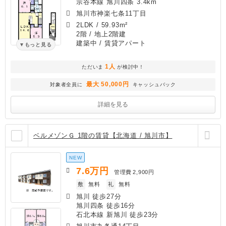
宗谷本線 旭川四条 3.4km
旭川市神楽七条11丁目
2LDK
/
59.93m²
2階 / 地上2階建
建築中
/ 賃貸アパート
もっと見る
1人
ただいま
が検討中！
最大 50,000円
対象者全員に
キャッシュバック
詳細を見る
ベルメゾンＧ 1階の賃貸【北海道 / 旭川市】
NEW
7.6
万円
管理費
2,900円
敷
無料
礼
無料
旭川 徒歩27分
旭川四条 徒歩16分
石北本線 新旭川 徒歩23分