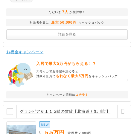
7人
ただいま
が検討中！
最大 50,000円
対象者全員に
キャッシュバック
詳細を見る
お祝金キャンペーン
入居で最大5万円がもらえる！？
スモッカでお部屋を決めると
もれなく最大5万円
対象者全員に
をキャッシュバック!
キャンペーン詳細は
コチラ！
グランピア６１１ 2階の賃貸【北海道 / 旭川市】
NEW
5.5
万円
管理費
2,000円