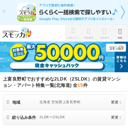
お気に入り
閲覧履歴
検索条件
検索
上富良野町でおすすめな2LDK（2SLDK）の賃貸マンシ
ョン・アパート特集一覧(北海道)
全
15
件
地域
北海道 空知郡上富良野町
変更
絞り込み条件
2LDK〜2SLDK
変更