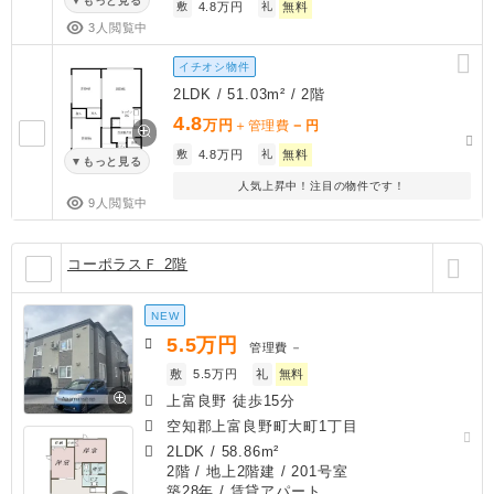
もっと見る
敷
4.8万円
礼
無料
3人閲覧中
イチオシ物件
2LDK / 51.03m² / 2階
4.8
万円
－
＋管理費
円
敷
4.8万円
礼
無料
もっと見る
人気上昇中！注目の物件です！
9人閲覧中
コーポラスＦ 2階
NEW
5.5
万円
管理費
－
敷
5.5万円
礼
無料
上富良野 徒歩15分
空知郡上富良野町大町1丁目
2LDK
/
58.86m²
2階 / 地上2階建 / 201号室
築28年
/ 賃貸アパート