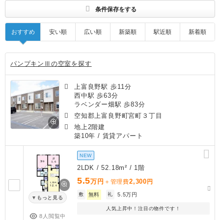
条件保存をする
おすすめ
安い順
広い順
新築順
駅近順
新着順
パンプキンⅢの空室を探す
上富良野駅 歩11分
西中駅 歩63分
ラベンダー畑駅 歩83分
空知郡上富良野町宮町３丁目
地上2階建
築10年
/ 賃貸アパート
NEW
2LDK / 52.18m² / 1階
5.5
万円
2,300
＋管理費
円
敷
無料
礼
5.5万円
もっと見る
人気上昇中！注目の物件です！
8人閲覧中