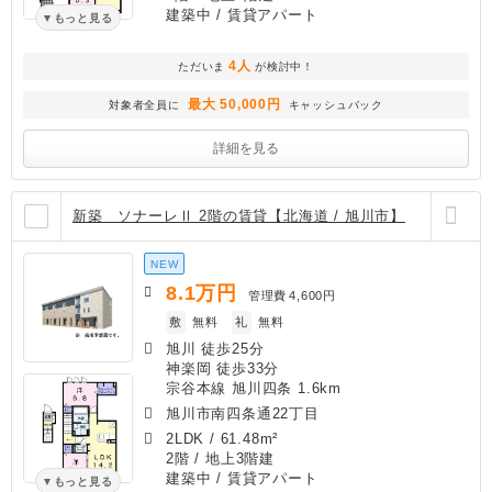
建築中
/ 賃貸アパート
もっと見る
4人
ただいま
が検討中！
最大 50,000円
対象者全員に
キャッシュバック
詳細を見る
新築 ソナーレⅡ 2階の賃貸【北海道 / 旭川市】
NEW
8.1
万円
管理費
4,600円
敷
無料
礼
無料
旭川 徒歩25分
神楽岡 徒歩33分
宗谷本線 旭川四条 1.6km
旭川市南四条通22丁目
2LDK
/
61.48m²
2階 / 地上3階建
建築中
/ 賃貸アパート
もっと見る