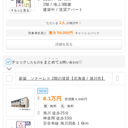
2階 / 地上3階建
建築中
/ 賃貸アパート
もっと見る
2人
ただいま
が検討中！
最大 50,000円
対象者全員に
キャッシュバック
詳細を見る
チェック
ま
と
め
て
したものを
お問い合わせ
新築 ソナーレⅡ 2階の賃貸【北海道 / 旭川市】
NEW
8.1
万円
管理費
4,600円
敷
無料
礼
無料
旭川 徒歩25分
神楽岡 徒歩33分
宗谷本線 旭川四条 1.6km