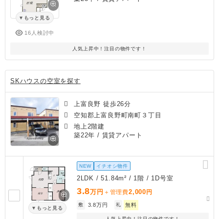
もっと見る
16人検討中
人気上昇中！注目の物件です！
SKハウスの空室を探す
上富良野 徒歩26分
空知郡上富良野町南町３丁目
地上2階建
築22年
/ 賃貸アパート
NEW
イチオシ物件
2LDK / 51.84m² / 1階 / 1D号室
3.8
万円
2,000
＋管理費
円
敷
3.8万円
礼
無料
もっと見る
人気上昇中！注目の物件です！