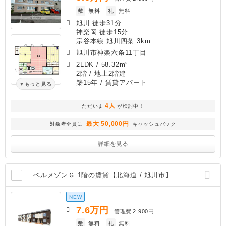
敷
無料
礼
無料
旭川 徒歩31分
神楽岡 徒歩15分
宗谷本線 旭川四条 3km
旭川市神楽六条11丁目
2LDK
/
58.32m²
2階 / 地上2階建
築15年
/ 賃貸アパート
もっと見る
4人
ただいま
が検討中！
最大 50,000円
対象者全員に
キャッシュバック
詳細を見る
ベルメゾンＧ 1階の賃貸【北海道 / 旭川市】
NEW
7.6
万円
管理費
2,900円
敷
無料
礼
無料