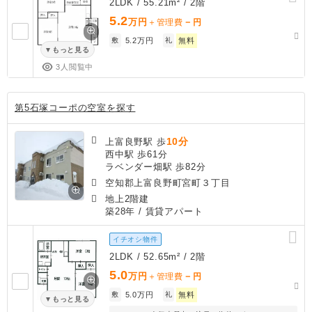
2LDK / 55.21m² / 2階
5.2
万円
－
＋管理費
円
敷
5.2万円
礼
無料
もっと見る
3人閲覧中
第5石塚コーポの空室を探す
10分
上富良野駅 歩
西中駅 歩61分
ラベンダー畑駅 歩82分
空知郡上富良野町宮町３丁目
地上2階建
築28年
/ 賃貸アパート
イチオシ物件
2LDK / 52.65m² / 2階
5.0
万円
－
＋管理費
円
敷
5.0万円
礼
無料
もっと見る