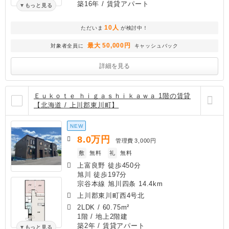
築16年
/ 賃貸アパート
もっと見る
10人
ただいま
が検討中！
最大 50,000円
対象者全員に
キャッシュバック
詳細を見る
Ｅｕｋｏｔｅ ｈｉｇａｓｈｉｋａｗａ 1階の賃貸
【北海道 / 上川郡東川町】
NEW
8.0
万円
管理費
3,000円
敷
無料
礼
無料
上富良野 徒歩450分
旭川 徒歩197分
宗谷本線 旭川四条 14.4km
上川郡東川町西4号北
2LDK
/
60.75m²
1階 / 地上2階建
築2年
/ 賃貸アパート
もっと見る