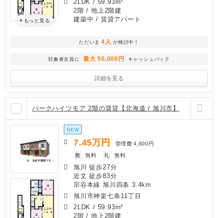
2LDK
/
59.93m²
2階 / 地上2階建
建築中
/ 賃貸アパート
もっと見る
4人
ただいま
が検討中！
最大 50,000円
対象者全員に
キャッシュバック
詳細を見る
パークハイツモア 2階の賃貸【北海道 / 旭川市】
NEW
7.45
万円
管理費
4,600円
敷
無料
礼
無料
旭川 徒歩27分
近文 徒歩83分
宗谷本線 旭川四条 3.4km
旭川市神楽七条11丁目
2LDK
/
59.93m²
2階 / 地上2階建