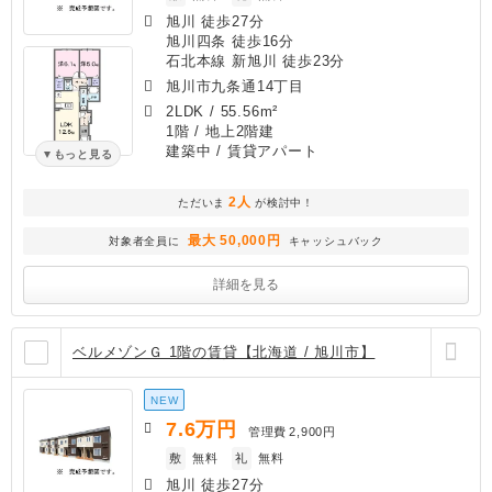
旭川 徒歩27分
旭川四条 徒歩16分
石北本線 新旭川 徒歩23分
旭川市九条通14丁目
2LDK
/
55.56m²
1階 / 地上2階建
建築中
/ 賃貸アパート
もっと見る
2人
ただいま
が検討中！
最大 50,000円
対象者全員に
キャッシュバック
詳細を見る
ベルメゾンＧ 1階の賃貸【北海道 / 旭川市】
NEW
7.6
万円
管理費
2,900円
敷
無料
礼
無料
旭川 徒歩27分