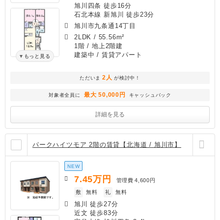
旭川四条 徒歩16分
石北本線 新旭川 徒歩23分
旭川市九条通14丁目
2LDK
/
55.56m²
1階 / 地上2階建
建築中
/ 賃貸アパート
もっと見る
2人
ただいま
が検討中！
最大 50,000円
対象者全員に
キャッシュバック
詳細を見る
パークハイツモア 2階の賃貸【北海道 / 旭川市】
NEW
7.45
万円
管理費
4,600円
敷
無料
礼
無料
旭川 徒歩27分
近文 徒歩83分