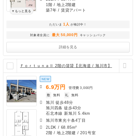
1階 / 地上2階建
築7年
/ 賃貸アパート
もっと見る
1人
ただいま
が検討中！
最大 50,000円
対象者全員に
キャッシュバック
詳細を見る
ＦｏｒｔｕｎａⅡ 2階の賃貸【北海道 / 旭川市】
NEW
6.9
万円
管理費
3,000円
敷
無料
礼
無料
旭川 徒歩48分
旭川四条 徒歩43分
石北本線 新旭川 5.4km
旭川市東光十条4丁目
2LDK
/
68.85m²
2階 / 地上2階建 / 201号室