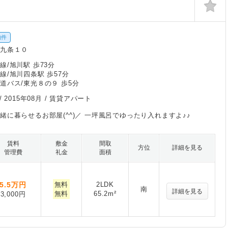
物件
光九条１０
線/旭川駅 歩73分
線/旭川四条駅 歩57分
道バス/東光８の９ 歩5分
/
2015年08月
/ 賃貸アパート
緒に暮らせるお部屋(^^)／ 一坪風呂でゆったり入れますよ♪♪
賃料
敷金
間取
方位
詳細を見る
管理費
礼金
面積
5.5
万円
無料
2LDK
南
詳細を見る
無料
65.2m²
3,000円