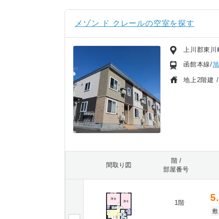
メゾン ド クレールの空室を探す
上川郡東川
函館本線/
地上2階建 
階 /
間取り図
部屋番号
5
1階
敷