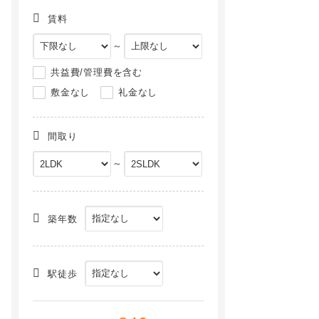
賃料
～
共益費/管理費を含む
敷金なし
礼金なし
間取り
～
ネイシェル[208号室]
ベルメゾンＧ[106号室]
NEW
NEW
築年数
駅徒歩