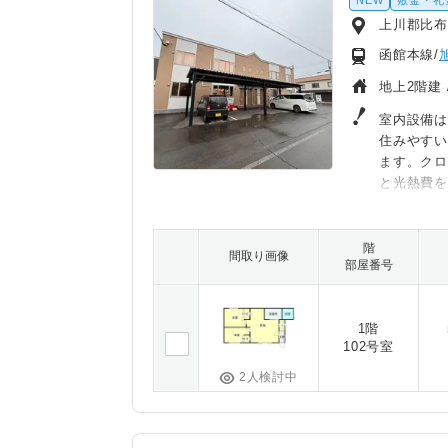
NEW
敷金・礼
上川郡比布
函館本線/
地上2階建 
室内設備
住みやす
ます。クロ
と光熱費
ペースを空
不要の物件
階
間取り画像
部屋番号
1階
102号室
2人検討中