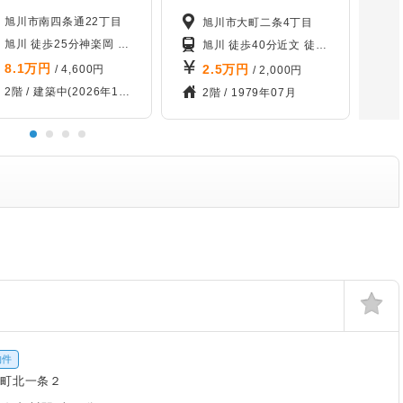
旭川市南四条通22丁目
旭川市大町二条4丁目
本線 新旭川 5.4km
旭川 徒歩25分
神楽岡 徒歩33分
宗谷本線 旭川四条 1.6km
旭川 徒歩40分
近文 徒歩50分
石北本線 
8.1
万円
2.5
万円
/ 4,600円
/ 2,000円
2階 /
建築中(2026年10月)
2階 /
1979年07月
物件
町北一条２