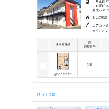
ＪＲ函館本線
ＪＲ函館本
道北バス/北
地上2階建 
エアコン新
ます。オ
階
間取り画像
部屋番号
1階
2人検討中
DioⅡ 1階