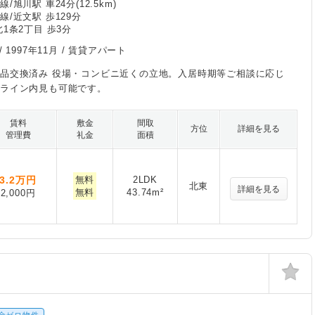
/旭川駅 車24分(12.5km)
線/近文駅 歩129分
1条2丁目 歩3分
/
1997年11月
/ 賃貸アパート
品交換済み 役場・コンビニ近くの立地。入居時期等ご相談に応じ
ンライン内見も可能です。
賃料
敷金
間取
方位
詳細を見る
管理費
礼金
面積
3.2
万円
無料
2LDK
北東
詳細を見る
無料
43.74m²
2,000円