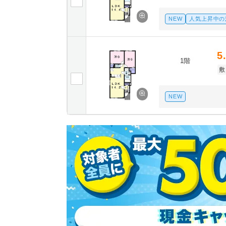
NEW
人気上昇中の
5
1階
敷
NEW