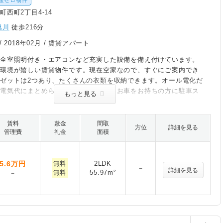
金ゼロ物件
町西町2丁目4-14
旭川
徒歩216分
/
2018年02月
/ 賃貸アパート
は全室照明付き・エアコンなど充実した設備を備え付けています。
い環境が嬉しい賃貸物件です。現在空家なので、すぐにご案内でき
ゼットは2つあり、たくさんの衣類を収納できます。オール電化だ
を電気代にまとめられて管理が楽です。お車をお持ちの方に駐車ス
もっと見る
けております。築8年の設備が充実した物件となっています。敷金
なので、初期費用を減らすことができます。
賃料
敷金
間取
方位
詳細を見る
管理費
礼金
面積
5.6
万円
無料
2LDK
－
詳細を見る
無料
55.97m²
－