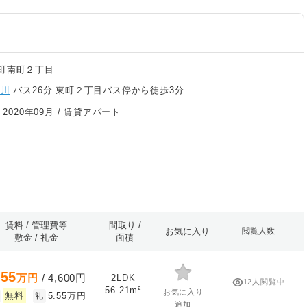
町南町２丁目
旭川
バス26分 東町２丁目バス停から徒歩3分
/
2020年09月
/ 賃貸アパート
賃料 / 管理費等
間取り /
お気に入り
閲覧人数
敷金 / 礼金
面積
.55
万円
/ 4,600円
2LDK
12人閲覧中
56.21m²
お気に入り
無料
5.55万円
礼
追加