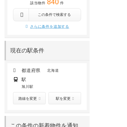
840
該当物件
件
旭川市神楽六条10丁目
旭川市九条通14丁目
旭川 徒歩20分
神楽岡 徒歩17分
宗谷本線 旭川四条 3.1km
旭川 徒歩27分
旭川四条 徒歩16分
新旭川 2.2km
この条件で検索する
4.4
万円
7.6
万円
/ 1,000円
/ 2,900円
さらに条件を追加する
2階 /
1990年10月
1階 /
建築中(2026年09月)
現在の駅条件
都道府県
北海道
駅
旭川駅
路線を変更
駅を変更
この条件の新着物件を通知