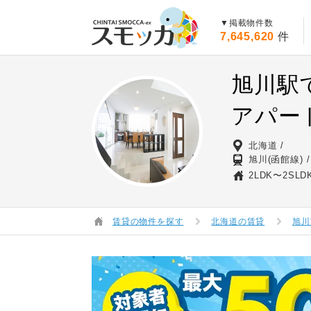
賃貸スモッカ
▼掲載物件数
7,645,620
件
旭川駅
アパー
北海道
旭川(函館線)
2LDK〜2SLD
賃貸の物件を探す
北海道の賃貸
旭川