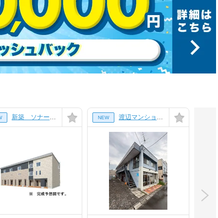
新築 ソナーレⅡ[2階]
渡辺マンション[202号室]
W
NEW