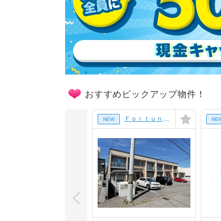
おすすめピックアップ物件！
ＦｏｒｔｕｎａⅡ[201号室]
NEW
NE