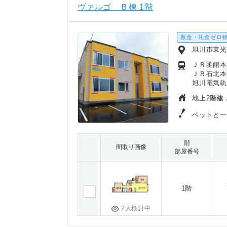
ヴァルゴ Ｂ棟 1階
敷金・礼金ゼロ
旭川市東
ＪＲ函館本
ＪＲ石北本
旭川電気軌
地上2階建 
ペットと一
階
間取り画像
部屋番号
1階
2人検討中