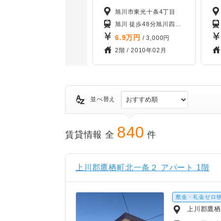
旭川市東光十条4丁目
旭川 徒歩48分
旭川四条 徒歩43分
石北
6.9
万円
/ 3,000円
2階 /
2010年02月
並べ替え
840
賃貸情報 全
件
上川郡鷹栖町北一条２ アパート 1階
敷金・礼金ゼロ
上川郡鷹栖