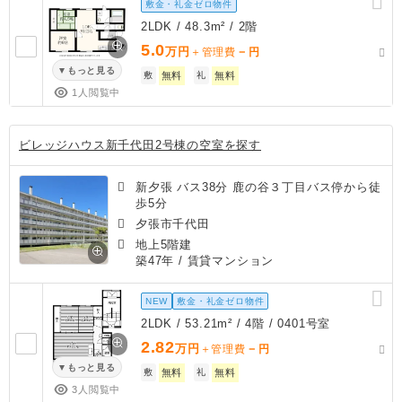
敷金・礼金ゼロ物件
2LDK / 48.3m² / 2階
5.0
万円
－
＋管理費
円
もっと見る
敷
無料
礼
無料
1人閲覧中
ビレッジハウス新千代田2号棟の空室を探す
新夕張 バス38分 鹿の谷３丁目バス停から徒
歩5分
夕張市千代田
地上5階建
築47年
/ 賃貸マンション
NEW
敷金・礼金ゼロ物件
2LDK / 53.21m² / 4階 / 0401号室
2.82
万円
－
＋管理費
円
もっと見る
敷
無料
礼
無料
3人閲覧中