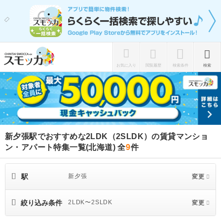
お気に入り
閲覧履歴
検索条件
検索
新夕張駅でおすすめな2LDK（2SLDK）の賃貸マンショ
ン・アパート特集一覧(北海道)
全
9
件
駅
新夕張
変更
絞り込み条件
2LDK〜2SLDK
変更