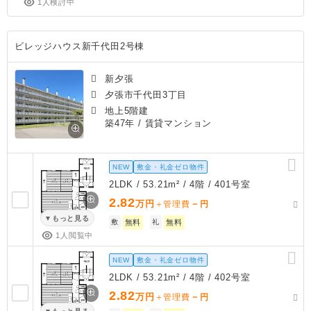
1人検討中
ビレッジハウス新千代田2号棟
新夕張
夕張市千代田3丁目
地上5階建
築47年
/ 賃貸マンション
NEW
敷金・礼金ゼロ物件
2LDK / 53.21m² / 4階 / 401号室
2.82
万円
－
＋管理費
円
もっと見る
敷
無料
礼
無料
1人閲覧中
NEW
敷金・礼金ゼロ物件
2LDK / 53.21m² / 4階 / 402号室
2.82
万円
－
＋管理費
円