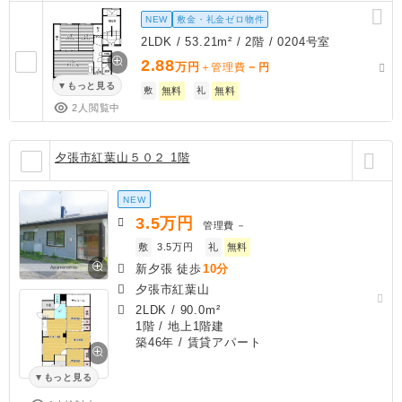
NEW
敷金・礼金ゼロ物件
2LDK / 53.21m² / 2階 / 0204号室
2.88
万円
－
＋管理費
円
もっと見る
敷
無料
礼
無料
2人閲覧中
夕張市紅葉山５０２ 1階
NEW
3.5
万円
管理費
－
敷
3.5万円
礼
無料
新夕張 徒歩
10分
夕張市紅葉山
2LDK
/
90.0m²
1階 / 地上1階建
築46年
/ 賃貸アパート
もっと見る