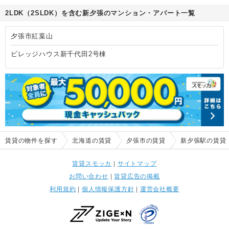
2LDK（2SLDK）を含む新夕張のマンション・アパート一覧
夕張市紅葉山
ビレッジハウス新千代田2号棟
賃貸の物件を探す
北海道の賃貸
夕張市の賃貸
新夕張駅の賃貸
賃貸スモッカ
|
サイトマップ
お問い合わせ
|
賃貸広告の掲載
利用規約
|
個人情報保護方針
|
運営会社概要