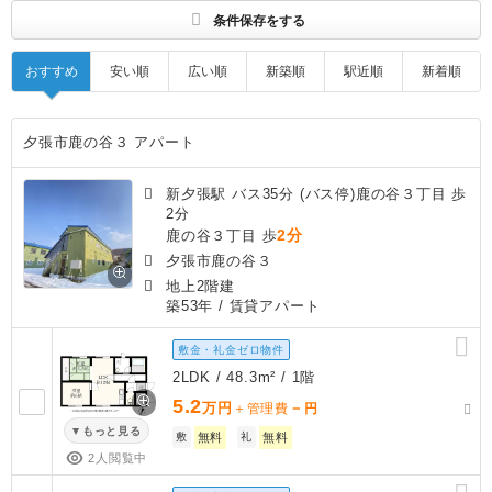
条件保存をする
おすすめ
安い順
広い順
新築順
駅近順
新着順
夕張市鹿の谷３ アパート
新夕張駅 バス35分 (バス停)鹿の谷３丁目 歩
2分
2分
鹿の谷３丁目 歩
夕張市鹿の谷３
地上2階建
築53年
/ 賃貸アパート
敷金・礼金ゼロ物件
2LDK / 48.3m² / 1階
5.2
万円
－
＋管理費
円
もっと見る
敷
無料
礼
無料
2人閲覧中