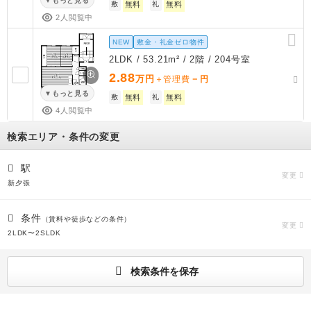
もっと見る
敷
無料
礼
無料
2人閲覧中
NEW
敷金・礼金ゼロ物件
2LDK / 53.21m² / 2階 / 204号室
2.88
万円
－
＋管理費
円
もっと見る
敷
無料
礼
無料
4人閲覧中
検索エリア・条件の変更
駅
変更
新夕張
条件
（賃料や徒歩などの条件）
変更
2LDK〜2SLDK
検索条件を保存