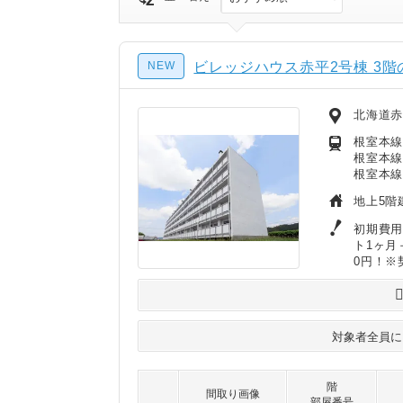
NEW
ビレッジハウス赤平2号棟 3階
北海道赤
根室本線
根室本線
根室本線
地上5階
初期費用
ト1ヶ月
0円！※
対象者全員
階
間取り画像
部屋番号