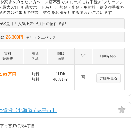
や家賃を抑えたい方へ 来店不要でスムーズにお手続き"フリーレン
＋最大3万円引越サポートあり！"敷金・礼金・更新料・鍵交換手数料
契約内容や審査の結果、敷金をお預かりする場合がございます。
が検討中!
人気上昇中!注目の物件です!
26,300円
員に
キャッシュバック
賃料
敷金
間取
方位
詳細を見る
管理費
礼金
面積
2.63
万円
無料
1LDK
南
詳細を見る
無料
40.81m²
－
の賃貸【北海道 / 赤平市】
平市百戸町東4丁目