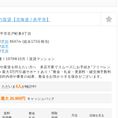
の賃貸【北海道 / 赤平市】
平市百戸町東4丁目
/
芦別
8647m (徒歩173分相当)
/
赤平
/
平岸
建 /
1979年10月
/ 賃貸マンション
や家賃を抑えたい方へ 来店不要でスムーズにお手続き"フリーレン
＋最大3万円引越サポートあり！"敷金・礼金・更新料・鍵交換手数料
契約内容や審査の結果、敷金をお預かりする場合がございます。
4人
ただいま
が検討中!
最大 26,900円
に
キャッシュバック
賃料
敷金
間取
方位
詳細を見る
管理費
礼金
面積