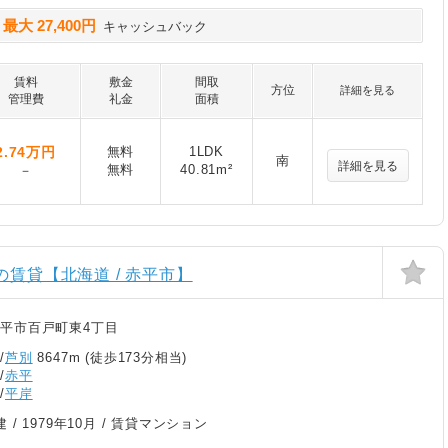
最大 27,400円
に
キャッシュバック
賃料
敷金
間取
方位
詳細を見る
管理費
礼金
面積
2.74
万円
無料
1LDK
南
詳細を見る
無料
40.81m²
－
の賃貸【北海道 / 赤平市】
平市百戸町東4丁目
/
芦別
8647m (徒歩173分相当)
/
赤平
/
平岸
建 /
1979年10月
/ 賃貸マンション