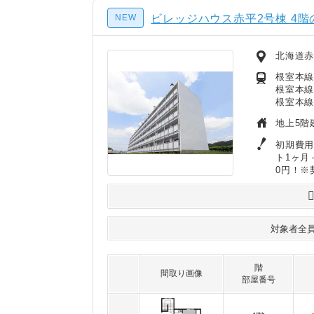
NEW
ビレッジハウス赤平2号棟 4階
北海道赤
根室本線
根室本線
根室本線
地上5階
初期費用
ト1ヶ月
0円！※
対象者全
階
間取り画像
部屋番号