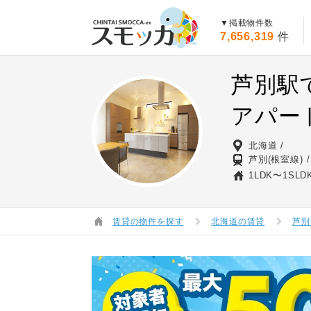
賃貸スモッカ
▼掲載物件数
7,656,319
件
芦別駅
アパー
北海道
芦別(根室線)
1LDK〜1SLD
賃貸の物件を探す
北海道の賃貸
芦別