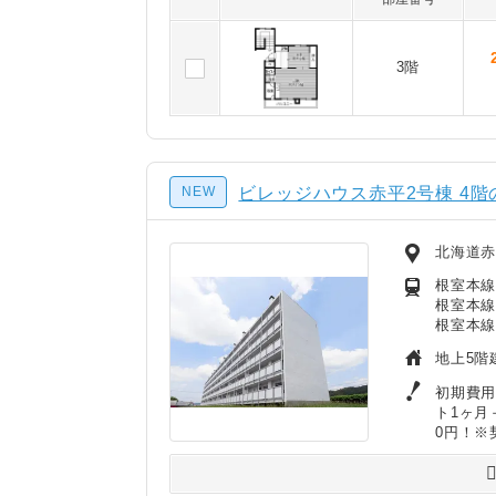
3階
NEW
ビレッジハウス赤平2号棟 4階
北海道赤
根室本線
根室本線
根室本線
地上5階
初期費用
ト1ヶ月
0円！※