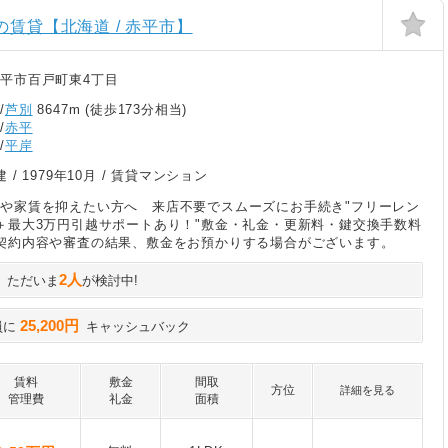
の賃貸【北海道 / 赤平市】
平市百戸町東4丁目
/
芦別
8647m (徒歩173分相当)
/
赤平
/
平岸
建 /
1979年10月
/ 賃貸マンション
や家賃を抑えたい方へ 来店不要でスムーズにお手続き"フリーレン
＋最大3万円引越サポートあり！"敷金・礼金・更新料・鍵交換手数料
契約内容や審査の結果、敷金をお預かりする場合がございます。
2人
ただいま
が検討中!
25,200円
員に
キャッシュバック
賃料
敷金
間取
方位
詳細を見る
管理費
礼金
面積