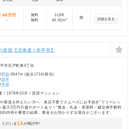
2.69
万円
無料
1LDK
南
詳細を見る
無料
40.81m²
－
の賃貸【北海道 / 赤平市】
平市百戸町東4丁目
/
芦別
8647m (徒歩173分相当)
/
赤平
/
平岸
建 /
1979年10月
/ 賃貸マンション
や家賃を抑えたい方へ 来店不要でスムーズにお手続き"フリーレン
＋最大3万円引越サポートあり！"敷金・礼金・更新料・鍵交換手数料
契約内容や審査の結果、敷金をお預かりする場合がございます。
1人
ただいま
が検討中!