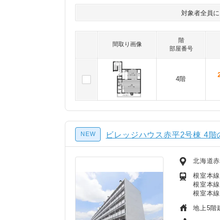
対象者全員
階
間取り画像
部屋番号
4階
NEW
ビレッジハウス赤平2号棟 4階
北海道赤
根室本線
根室本線
根室本線
地上5階