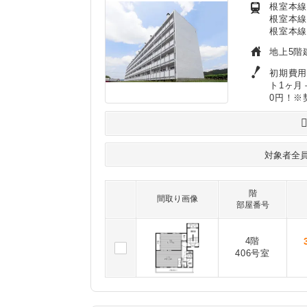
根室本線
根室本線
根室本線
地上5階
初期費用
ト1ヶ月
0円！※
対象者全
階
間取り画像
部屋番号
4階
406号室