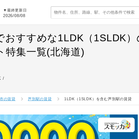
▼最終更新日
2026/08/08
でおすすめな1LDK（1SLDK
ト特集一覧(北海道)
K
市の賃貸
芦別駅の賃貸
1LDK（1SLDK）を含む芦別駅の賃貸