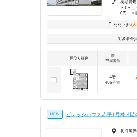
初期費用
ト1ヶ月
0円！※
6人
ただいま
対象者全
階
間取り画像
部屋番号
4階
406号室
NEW
ビレッジハウス赤平1号棟 4階
北海道赤