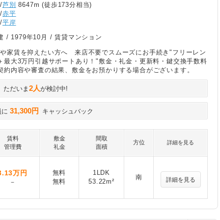
/
芦別
8647m (徒歩173分相当)
/
赤平
/
平岸
建 /
1979年10月
/ 賃貸マンション
や家賃を抑えたい方へ 来店不要でスムーズにお手続き"フリーレン
＋最大3万円引越サポートあり！"敷金・礼金・更新料・鍵交換手数料
契約内容や審査の結果、敷金をお預かりする場合がございます。
2人
ただいま
が検討中!
31,300円
員に
キャッシュバック
賃料
敷金
間取
方位
詳細を見る
管理費
礼金
面積
3.13
万円
無料
1LDK
南
詳細を見る
無料
53.22m²
－