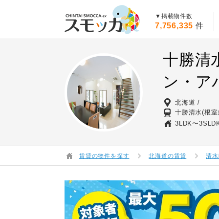
賃貸スモッカ
▼掲載物件数
7,756,335
件
十勝清
ン・ア
北海道
十勝清水(根室
3LDK〜3SLD
賃貸の物件を探す
北海道の賃貸
清水