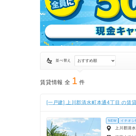
並べ替え
1
賃貸情報 全
件
[一戸建] 上川郡清水町本通4丁目 の賃
NEW
イチオシ
上川郡清水