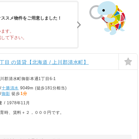
オススメ物件をご用意しました！
います。
認して下さい。
丁目 の賃貸【北海道 / 上川郡清水町】
川郡清水町御影本通1丁目6-1
/
十勝清水
9049m (徒歩181分相当)
/
御影
徒歩
1分
建 /
1978年11月
飼育時、賃料＋２，０００円です。