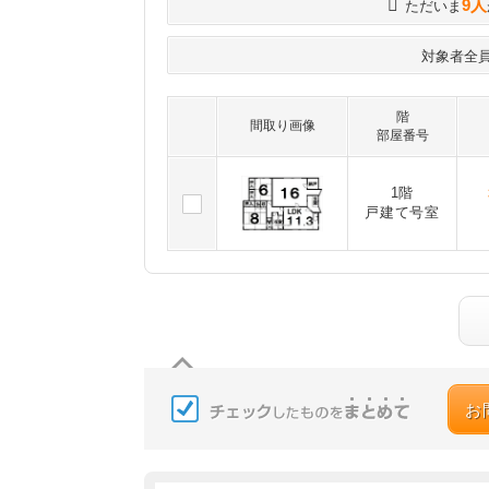
9人
ただいま
対象者全
階
間取り画像
部屋番号
1階
戸建て号室
お