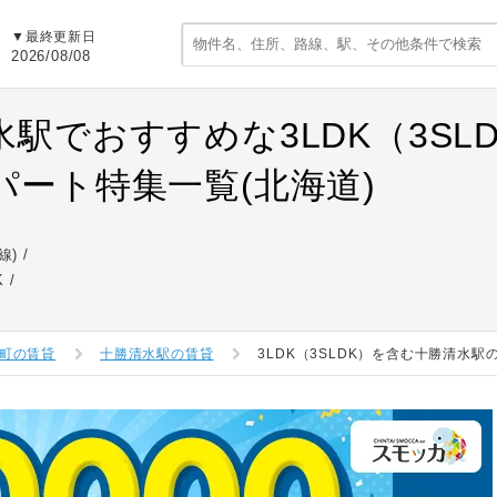
▼最終更新日
2026/08/08
水駅でおすすめな3LDK（3SL
パート特集一覧(北海道)
線)
K
町の賃貸
十勝清水駅の賃貸
3LDK（3SLDK）を含む十勝清水駅