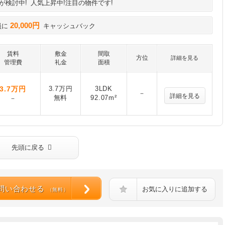
が検討中!
人気上昇中!注目の物件です!
20,000円
員に
キャッシュバック
賃料
敷金
間取
方位
詳細を見る
管理費
礼金
面積
3.7
万円
3.7万円
3LDK
－
詳細を見る
無料
92.07m²
－
先頭に戻る
問い合わせる
お気に入りに追加する
（無料）