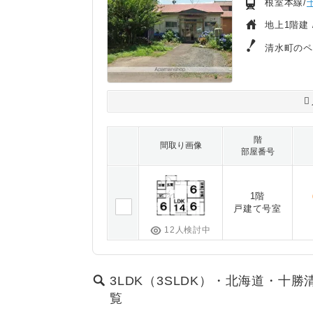
根室本線/
地上1階建 
清水町の
階
間取り画像
部屋番号
1階
戸建て号室
12人検討中
3LDK（3SLDK）・北海道・十勝
覧