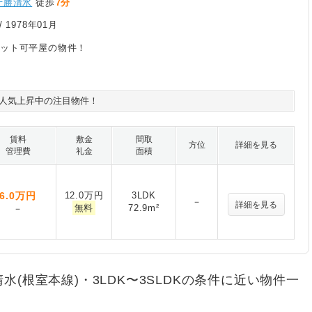
十勝清水
徒歩
7分
/
1978年01月
ペット可平屋の物件！
人気上昇中の注目物件！
賃料
敷金
間取
方位
詳細を見る
管理費
礼金
面積
6.0
万円
12.0万円
3LDK
－
詳細を見る
無料
72.9m²
－
清水(根室本線)・3LDK〜3SLDKの条件に近い物件一