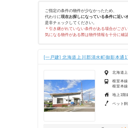
ご指定の条件の物件が少なかったため、
代わりに
現在お探しになっている条件に近い
是非チェックしてください。
＊引き継がれていない条件がある場合がござ
気になる物件がある際は物件情報を十分に確
[一戸建] 北海道上川郡清水町御影本通1
北海道上
根室本線
根室本線
地上1階
ペット