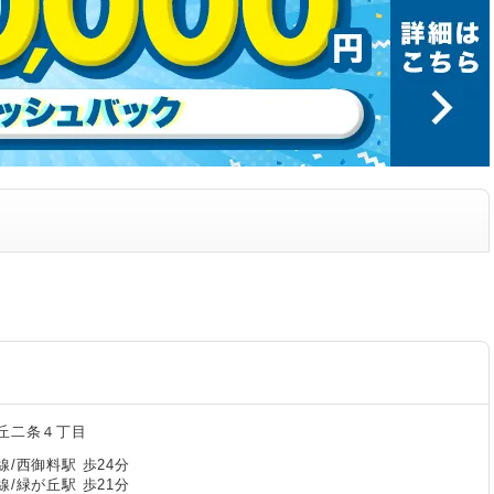
丘二条４丁目
/西御料駅 歩24分
/緑が丘駅 歩21分