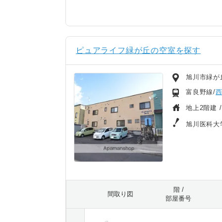
ピュアライフ緑が丘の空室を探す
旭川市緑が
富良野線/
地上2階建 
旭川医科大
階 /
間取り図
部屋番号