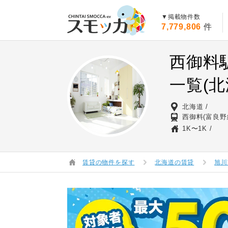
賃貸スモッカ
▼掲載物件数
7,779,806
件
西御料
一覧(北
北海道
西御料(富良野
1K〜1K
賃貸の物件を探す
北海道の賃貸
旭川