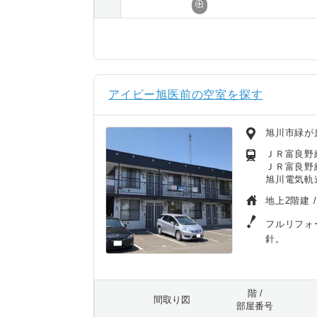
アイビー旭医前の空室を探す
旭川市緑が
ＪＲ富良野線
ＪＲ富良野線
旭川電気軌
地上2階建 
フルリフォ
針。
階 /
間取り図
部屋番号