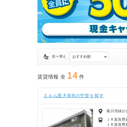
並べ替え
14
賃貸情報 全
件
エルム医大前Bの空室を探す
旭川市緑が
ＪＲ富良野線
ＪＲ富良野線