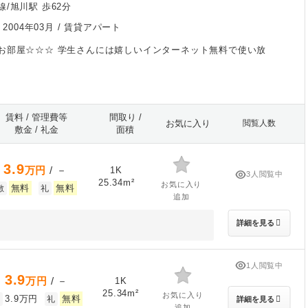
/旭川駅 歩62分
/
2004年03月
/ 賃貸アパート
お部屋☆☆☆ 学生さんには嬉しいインターネット無料で使い放
賃料 / 管理費等
間取り /
お気に入り
閲覧人数
敷金 / 礼金
面積
3.9
万円
/ －
1K
3人閲覧中
25.34m²
お気に入り
無料
無料
敷
礼
追加
詳細を見る
1人閲覧中
3.9
万円
/ －
1K
25.34m²
お気に入り
3.9万円
無料
敷
礼
詳細を見る
追加