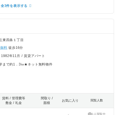
全3件を表示する
丘東四条１丁目
西御料
徒歩16分
/
1982年11月
/ 賃貸アパート
学まで約1．3㎞★ネット無料物件
賃料 / 管理費等
間取り /
お気に入り
閲覧人数
敷金 / 礼金
面積
1人閲覧中