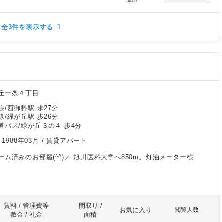
全3件を表示する
丘一条４丁目
/西御料駅 歩27分
/緑が丘駅 歩26分
道バス/緑が丘３の４ 歩4分
/
1988年03月
/ 賃貸アパート
ーム済みのお部屋(^^)／ 旭川医科大学へ850m。灯油メーター検
賃料 / 管理費等
間取り /
お気に入り
閲覧人数
敷金 / 礼金
面積