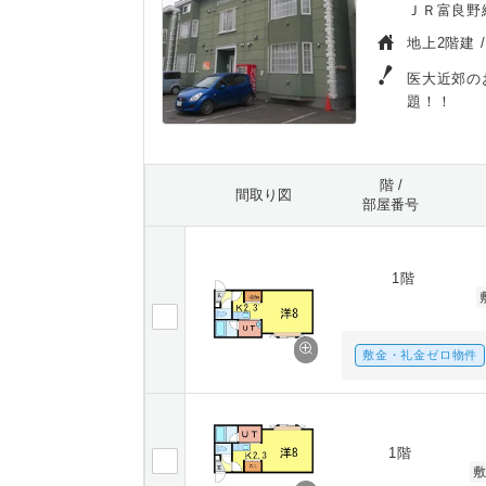
ＪＲ富良野線
地上2階建 
医大近郊の
題！！
階 /
間取り図
部屋番号
1階
敷金・礼金ゼロ物件
1階