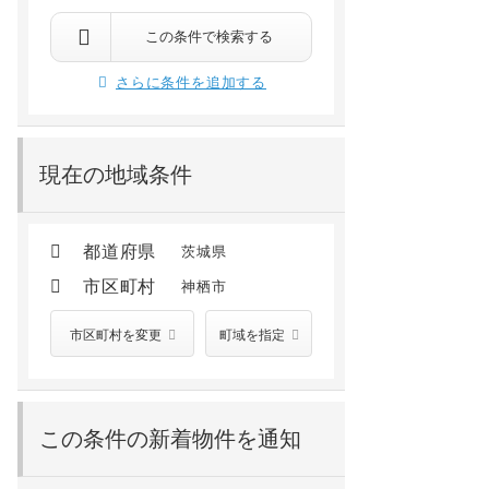
神栖市深芝南4丁目
神栖市平泉東3丁目
鹿島神宮 バス25分 深芝バス停から徒歩3分
鹿島神宮 バス30
この条件で検索する
5.2
万円
5.0
万円
/ 2,200円
/ 2,800円
さらに条件を追加する
2階 /
2001年09月
2階 /
2001年03月
現在の地域条件
都道府県
茨城県
市区町村
神栖市
市区町村を変更
町域を指定
この条件の新着物件を通知