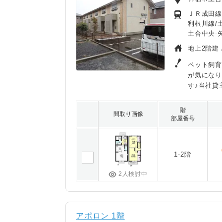
ＪＲ成田線
利根川線/
土合中央-
地上2階建 
ペット飼育
が気になり
す♪当社貸
階
間取り画像
部屋番号
1-2階
2人検討中
アポロン 1階