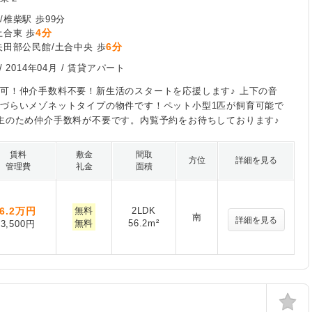
/椎柴駅 歩99分
4分
土合東 歩
6分
矢田部公民館/土合中央 歩
/
2014年04月
/ 賃貸アパート
可！仲介手数料不要！新生活のスタートを応援します♪ 上下の音
づらいメゾネットタイプの物件です！ペット小型1匹が飼育可能で
主のため仲介手数料が不要です。内覧予約をお待ちしております♪
賃料
敷金
間取
方位
詳細を見る
管理費
礼金
面積
6.2
万円
無料
2LDK
南
詳細を見る
無料
56.2m²
3,500円