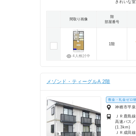
きれいな
階
間取り画像
部屋番号
1階
4人検討中
メゾンド・ティーグルA 2階
敷金・礼金ゼロ
神栖市平泉
ＪＲ鹿島線/
高速バス／
(1.3km)
ＪＲ成田線/