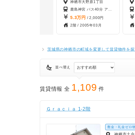
神栖市大野原1丁目
鹿島神宮 バス40分 アトンパレスホテルバス停から徒歩8分
5.3
万円
/ 2,000円
2階 /
2005年03月
茨城県の神栖市の町域を変更して賃貸物件を探
並べ替え
1,109
賃貸情報 全
件
Ｇｒａｃｉａ 1-2階
敷金・礼金ゼロ
神栖市土