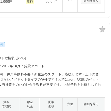
詳細を見る
無料
30.8m²
1,000円
物件
/下総橘駅 歩99分
/
2017年10月
/ 賃貸アパート
可！仲介手数料不要！新生活のスタート、応援します♪ 上下の音
づらいメゾネットタイプの物件です！大型1匹or小型2匹のペット
♪当社貸主のため仲介手数料が不要です。内覧予約をお待ちしてお
賃料
敷金
間取
方位
詳細を見る
管理費
礼金
面積