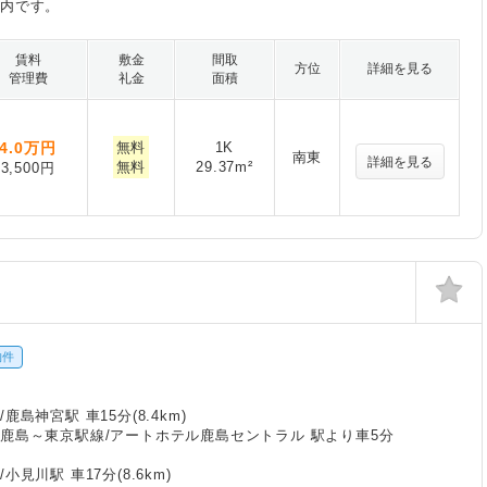
室内です。
賃料
敷金
間取
方位
詳細を見る
管理費
礼金
面積
4.0
万円
無料
1K
南東
詳細を見る
無料
29.37m²
3,500円
物件
鹿島神宮駅 車15分(8.4km)
鹿島～東京駅線/アートホテル鹿島セントラル 駅より車5分
小見川駅 車17分(8.6km)