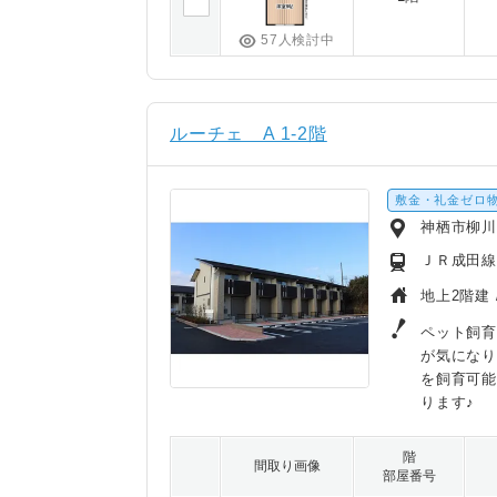
57人検討中
ルーチェ A 1-2階
敷金・礼金ゼロ
神栖市柳川
ＪＲ成田線
地上2階建 
ペット飼育
が気になり
を飼育可能
ります♪
階
間取り画像
部屋番号