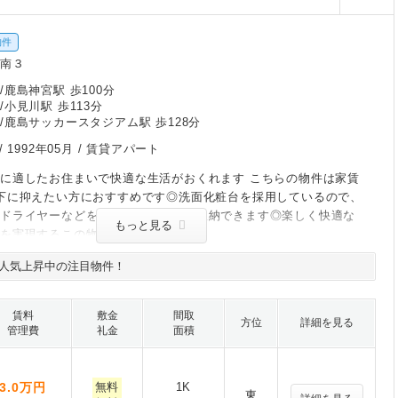
物件
芝南３
/鹿島神宮駅 歩100分
/小見川駅 歩113分
/鹿島サッカースタジアム駅 歩128分
/
1992年05月
/ 賃貸アパート
に適したお住まいで快適な生活がおくれます こちらの物件は家賃
下に抑えたい方におすすめです◎洗面化粧台を採用しているので、
やドライヤーなどをまとめてスッキリ収納できます◎楽しく快適な
もっと見る
を実現するこの物件(^o^)
人気上昇中の注目物件！
賃料
敷金
間取
方位
詳細を見る
管理費
礼金
面積
3.0
万円
無料
1K
東