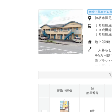
敷金・礼金ゼロ
神栖市深
ＪＲ鹿島線
ＪＲ成田線
ＪＲ鹿島線
地上2階建 
一人暮らし
を5万円以
歯ブラシ
一人暮らし
階
間取り画像
部屋番号
1階