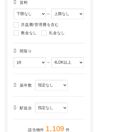
賃料
～
共益費/管理費を含む
敷金なし
礼金なし
間取り
～
Ｋ・レジデンスⅠ[2階]
フォンテーヌ・Ⅲ[2階]
NEW
NEW
築年数
駅徒歩
1,109
該当物件
件