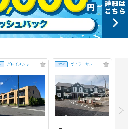
グレイスシャトー[1階]
ヴィラ サンライズ ドリームⅡ[2階]
W
NEW