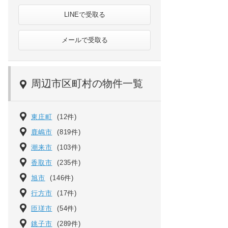
LINEで受取る
メールで受取る
周辺市区町村の物件一覧
東庄町
(12件)
鹿嶋市
(819件)
潮来市
(103件)
香取市
(235件)
旭市
(146件)
行方市
(17件)
匝瑳市
(54件)
銚子市
(289件)