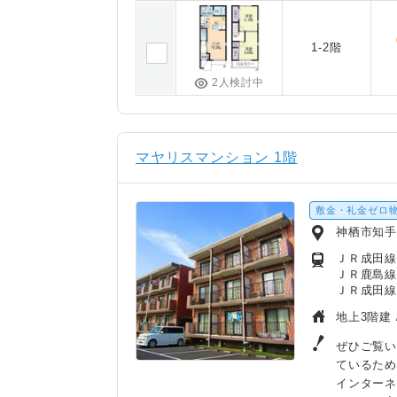
1-2階
2人検討中
マヤリスマンション 1階
敷金・礼金ゼロ
神栖市知
ＪＲ成田線/
ＪＲ鹿島線
ＪＲ成田線
地上3階建 
ぜひご覧い
ているた
インター