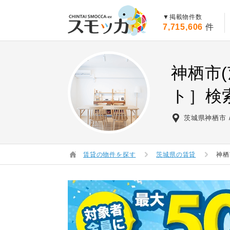
賃貸スモッカ
▼掲載物件数
7,715,606
件
神栖市
ト］検
茨城県神栖市
賃貸の物件を探す
茨城県の賃貸
神栖