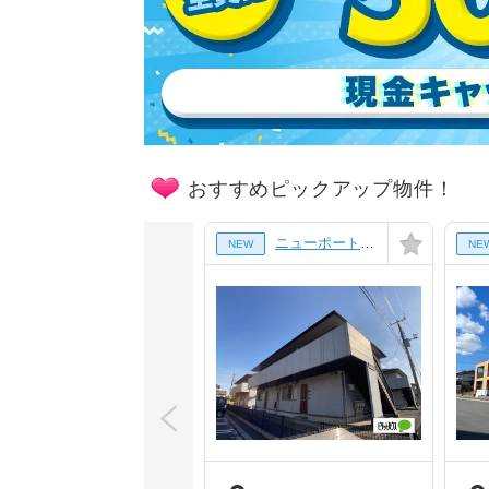
おすすめピックアップ物件！
ニューポート壱番館[201号室]
NEW
NE