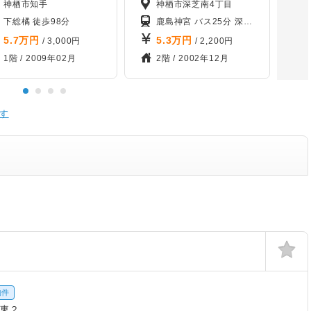
神栖市知手
神栖市深芝南4丁目
下総橘 徒歩98分
鹿島神宮 バス25分 深芝バス停から徒歩3分
5.7
万円
5.3
万円
/ 3,000円
/ 2,200円
1階 /
2009年02月
2階 /
2002年12月
す
物件
合東２