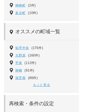
神崎町
(2件)
多古町
(10件)
オススメの町域一覧
知手中央
(176件)
大野原
(160件)
平泉
(112件)
神栖
(91件)
深芝南
(86件)
もっと見る
再検索・条件の設定