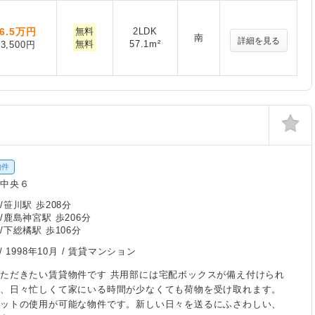
6.5
万円
無料
2LDK
南
詳細を見る
無料
57.1m²
3,500円
物件
手中央６
笹川駅 歩208分
/鹿島神宮駅 歩206分
/下総橘駅 歩106分
/
1998年10月
/ 賃貸マンション
ただきたい賃貸物件です 共用部には宅配ボックスが備え付けられ
め、日々忙しくて家にいる時間が少なくても荷物を受け取れます。
ネットの使用が可能な物件です。新しい日々を送るにふさわしい、