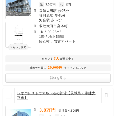
敷
3.0万円
礼
無料
常陸太田駅 歩25分
谷河原駅 歩45分
河合駅 歩62分
常陸太田市宮本町
1K
/
20.28m²
1階 / 地上1階建
築28年
/ 賃貸アパート
もっと見る
7人
ただいま
が検討中！
20,000円
対象者全員に
キャッシュバック
詳細を見る
レオパレストウマル 2階の賃貸【茨城県 / 常陸大
宮市】
3.8
万円
管理費
4,500円