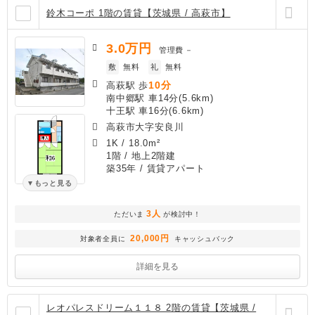
鈴木コーポ 1階の賃貸【茨城県 / 高萩市】
3.0
万円
管理費
－
敷
無料
礼
無料
10分
高萩駅 歩
南中郷駅 車14分(5.6km)
十王駅 車16分(6.6km)
高萩市大字安良川
1K
/
18.0m²
1階 / 地上2階建
築35年
/ 賃貸アパート
もっと見る
3人
ただいま
が検討中！
20,000円
対象者全員に
キャッシュバック
詳細を見る
レオパレスドリーム１１８ 2階の賃貸【茨城県 /