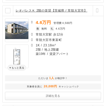
レオパレスＫ 2階の賃貸【茨城県 / 常陸大宮市】
4.6
万円
管理費
4,500円
敷
無料
礼
4.6万円
常陸大宮駅 歩12分
常陸大宮市東富町
1K
/
23.18m²
2階 / 地上2階建
築19年
/ 賃貸アパート
もっと見る
1人
ただいま
が検討中！
20,000円
対象者全員に
キャッシュバック
詳細を見る