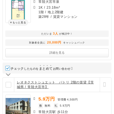
常陸大宮市泉
1K
/
23.18m²
1階 / 地上2階建
築28年
/ 賃貸マンション
もっと見る
3人
ただいま
が検討中！
20,000円
対象者全員に
キャッシュバック
詳細を見る
チェック
ま
と
め
て
したものを
お問い合わせ
レオネクストシュエット パトリ 2階の賃貸【茨
城県 / 常陸大宮市】
5.9
万円
管理費
4,500円
敷
無料
礼
5.9万円
常陸大宮駅 歩11分