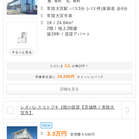
敷
無料
礼
無料
常陸大宮駅 バス3分 (バス停)泉新道 歩6分
常陸大宮市泉
1K
/
24.84m²
2階 / 地上2階建
築28年
/ 賃貸アパート
もっと見る
2人
ただいま
が検討中！
20,000円
対象者全員に
キャッシュバック
詳細を見る
レオパレスコトブキ 1階の賃貸【茨城県 / 常陸大
宮市】
NEW
3.3
万円
管理費
4,500円