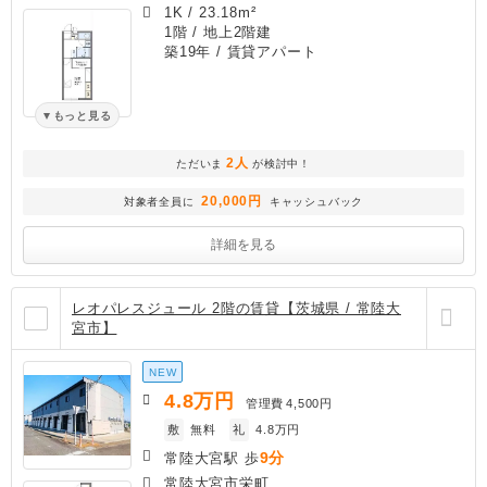
1K
/
23.18m²
1階 / 地上2階建
築19年
/ 賃貸アパート
もっと見る
2人
ただいま
が検討中！
20,000円
対象者全員に
キャッシュバック
詳細を見る
レオパレスジュール 2階の賃貸【茨城県 / 常陸大
宮市】
NEW
4.8
万円
管理費
4,500円
敷
無料
礼
4.8万円
9分
常陸大宮駅 歩
常陸大宮市栄町