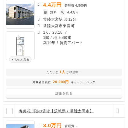
4.4
万円
管理費
4,500円
敷
無料
礼
4.4万円
常陸大宮駅 歩12分
常陸大宮市東富町
1K
/
23.18m²
1階 / 地上2階建
築19年
/ 賃貸アパート
もっと見る
1人
ただいま
が検討中！
20,000円
対象者全員に
キャッシュバック
詳細を見る
寿美花 1階の賃貸【茨城県 / 常陸太田市】
3.0
万円
管理費
－