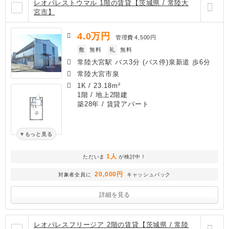
レオパレストウマル 1階の賃貸【茨城県 / 常陸大
宮市】
4.0
万円
管理費
4,500円
敷
無料
礼
無料
常陸大宮駅 バス3分 (バス停)泉新道 歩6分
常陸大宮市泉
1K
/
23.18m²
1階 / 地上2階建
築28年
/ 賃貸アパート
もっと見る
1人
ただいま
が検討中！
20,000円
対象者全員に
キャッシュバック
詳細を見る
レオパレスフリージア 2階の賃貸【茨城県 / 常陸