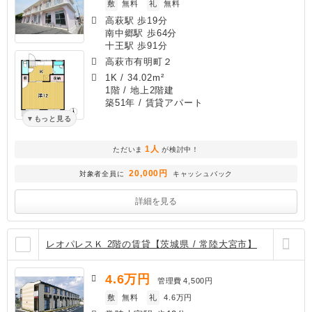
敷
無料
礼
無料
高萩駅 歩19分
南中郷駅 歩64分
十王駅 歩91分
高萩市有明町２
1K
/
34.02m²
1階 / 地上2階建
築51年
/ 賃貸アパート
もっと見る
1人
ただいま
が検討中！
20,000円
対象者全員に
キャッシュバック
詳細を見る
レオパレスＫ 2階の賃貸【茨城県 / 常陸大宮市】
4.6
万円
管理費
4,500円
敷
無料
礼
4.6万円