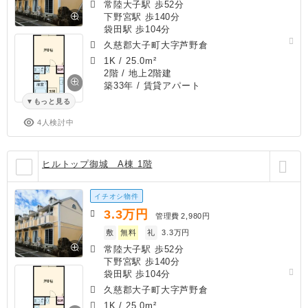
常陸大子駅 歩52分
下野宮駅 歩140分
袋田駅 歩104分
久慈郡大子町大字芦野倉
1K
/
25.0m²
2階 / 地上2階建
築33年
/ 賃貸アパート
もっと見る
4人検討中
ヒルトップ御城 A棟 1階
イチオシ物件
3.3
万円
管理費
2,980円
敷
無料
礼
3.3万円
常陸大子駅 歩52分
下野宮駅 歩140分
袋田駅 歩104分
久慈郡大子町大字芦野倉
1K
/
25.0m²