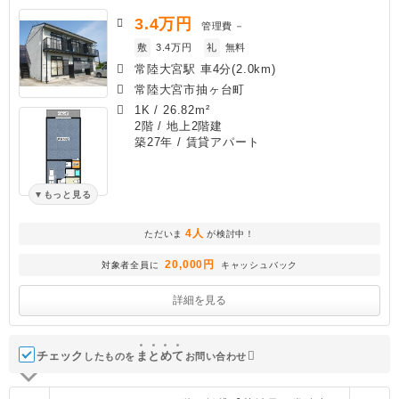
3.4
万円
管理費
－
敷
3.4万円
礼
無料
常陸大宮駅 車4分(2.0km)
常陸大宮市抽ヶ台町
1K
/
26.82m²
2階 / 地上2階建
築27年
/ 賃貸アパート
もっと見る
4人
ただいま
が検討中！
20,000円
対象者全員に
キャッシュバック
詳細を見る
チェック
ま
と
め
て
したものを
お問い合わせ