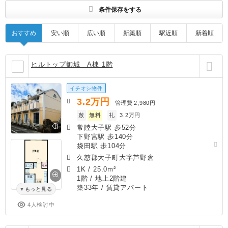
条件保存をする
おすすめ
安い順
広い順
新築順
駅近順
新着順
ヒルトップ御城 A棟 1階
イチオシ物件
3.2
万円
管理費
2,980円
敷
無料
礼
3.2万円
常陸大子駅 歩52分
下野宮駅 歩140分
袋田駅 歩104分
久慈郡大子町大字芦野倉
1K
/
25.0m²
1階 / 地上2階建
築33年
/ 賃貸アパート
もっと見る
4人検討中