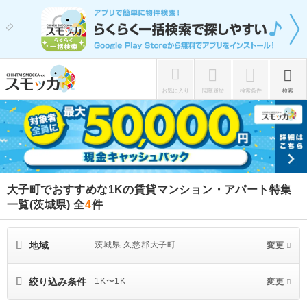
お気に入り
閲覧履歴
検索条件
検索
大子町でおすすめな1Kの賃貸マンション・アパート特集
一覧(茨城県)
全
4
件
地域
茨城県 久慈郡大子町
変更
絞り込み条件
1K〜1K
変更