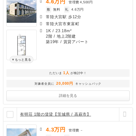
4.6
万円
管理費
4,500円
敷
無料
礼
4.6万円
常陸大宮駅 歩12分
常陸大宮市東富町
1K
/
23.18m²
2階 / 地上2階建
築19年
/ 賃貸アパート
もっと見る
1人
ただいま
が検討中！
20,000円
対象者全員に
キャッシュバック
詳細を見る
有明荘 1階の賃貸【茨城県 / 高萩市】
4.3
万円
管理費
－