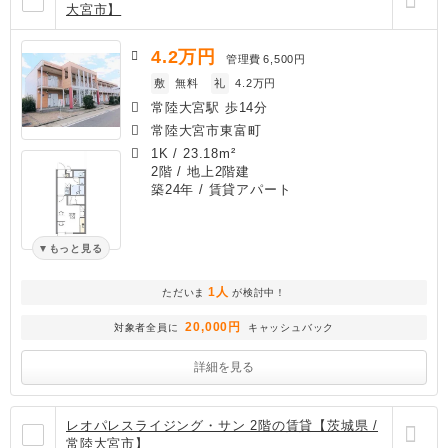
大宮市】
4.2
万円
管理費
6,500円
敷
無料
礼
4.2万円
常陸大宮駅 歩14分
常陸大宮市東富町
1K
/
23.18m²
2階 / 地上2階建
築24年
/ 賃貸アパート
もっと見る
1人
ただいま
が検討中！
20,000円
対象者全員に
キャッシュバック
詳細を見る
レオパレスライジング・サン 2階の賃貸【茨城県 /
常陸大宮市】