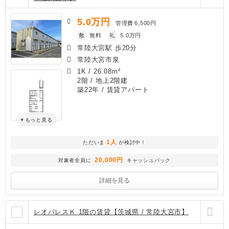
5.0
万円
管理費
6,500円
敷
無料
礼
5.0万円
常陸大宮駅 歩20分
常陸大宮市泉
1K
/
26.08m²
2階 / 地上2階建
築22年
/ 賃貸アパート
もっと見る
1人
ただいま
が検討中！
20,000円
対象者全員に
キャッシュバック
詳細を見る
レオパレスＫ 1階の賃貸【茨城県 / 常陸大宮市】