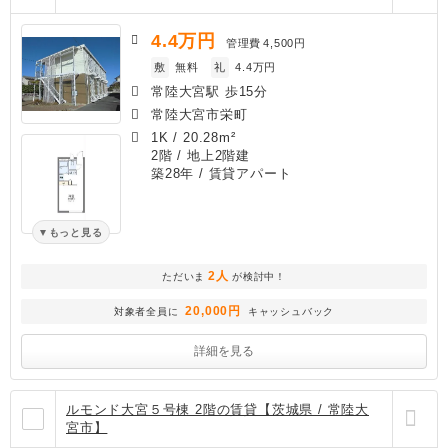
4.4
万円
管理費
4,500円
敷
無料
礼
4.4万円
常陸大宮駅 歩15分
常陸大宮市栄町
1K
/
20.28m²
2階 / 地上2階建
築28年
/ 賃貸アパート
もっと見る
2人
ただいま
が検討中！
20,000円
対象者全員に
キャッシュバック
詳細を見る
ルモンド大宮５号棟 2階の賃貸【茨城県 / 常陸大
宮市】