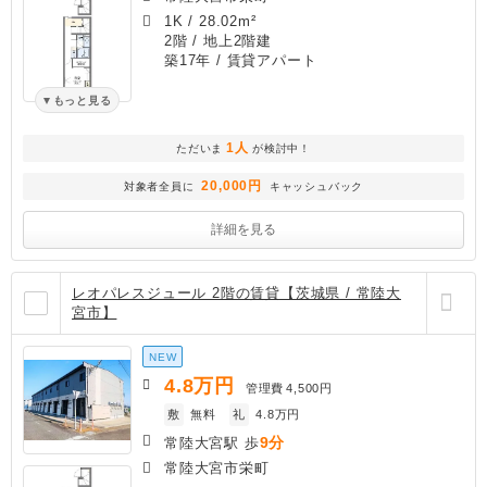
1K
/
28.02m²
2階 / 地上2階建
築17年
/ 賃貸アパート
もっと見る
1人
ただいま
が検討中！
20,000円
対象者全員に
キャッシュバック
詳細を見る
レオパレスジュール 2階の賃貸【茨城県 / 常陸大
宮市】
NEW
4.8
万円
管理費
4,500円
敷
無料
礼
4.8万円
9分
常陸大宮駅 歩
常陸大宮市栄町