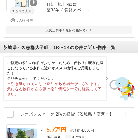
1階 / 地上2階建
築33年
/ 賃貸アパート
もっと見る
5人検討中
人気上昇中！注目の物件です！
茨城県・久慈郡大子町・1K〜1Kの条件に近い物件一覧
ご指定の条件の物件が少なかったため、代わりに
現在お探
しになっている条件に近いオススメ物件をご用意しまし
た！
是非チェックしてください。
＊引き継がれていない条件がある場合がございます。
気になる物件がある際は物件情報を十分に確認して下
さい。
レオパレスアーク 2階の賃貸【茨城県 / 高萩市】
5.7
万円
管理費
4,500円
敷
無料
礼
5.7万円