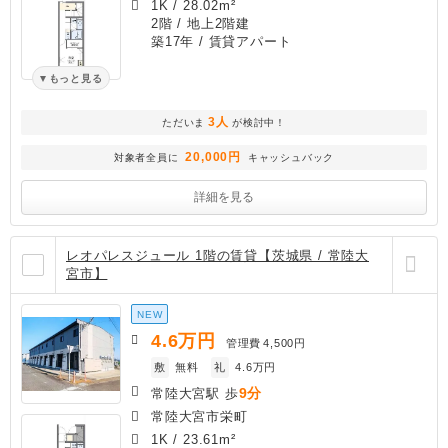
1K
/
28.02m²
2階 / 地上2階建
築17年
/ 賃貸アパート
もっと見る
3人
ただいま
が検討中！
20,000円
対象者全員に
キャッシュバック
詳細を見る
レオパレスジュール 1階の賃貸【茨城県 / 常陸大
宮市】
NEW
4.6
万円
管理費
4,500円
敷
無料
礼
4.6万円
9分
常陸大宮駅 歩
常陸大宮市栄町
1K
/
23.61m²