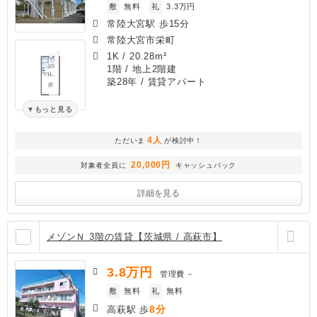
敷
無料
礼
3.3万円
常陸大宮駅 歩15分
常陸大宮市栄町
1K
/
20.28m²
1階 / 地上2階建
築28年
/ 賃貸アパート
もっと見る
4人
ただいま
が検討中！
20,000円
対象者全員に
キャッシュバック
詳細を見る
メゾンＮ 3階の賃貸【茨城県 / 高萩市】
3.8
万円
管理費
－
敷
無料
礼
無料
8分
高萩駅 歩