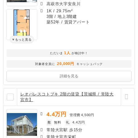
高萩市大字安良川
1K
/
29.75m²
3階 / 地上3階建
築52年
/ 賃貸アパート
もっと見る
1人
ただいま
が検討中！
20,000円
対象者全員に
キャッシュバック
詳細を見る
レオパレスコトブキ 2階の賃貸【茨城県 / 常陸大
宮市】
4.4
万円
管理費
4,500円
敷
無料
礼
4.4万円
常陸大宮駅 歩15分
常陸大宮市栄町