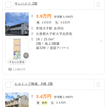
サンハイツ 2階
3.9
万円
管理費
3,000円
敷
3.9万円
礼
3.9万円
常陸大子駅 歩20分
久慈郡大子町大字北田気
1K
/
25.0m²
2階 / 地上2階建
築32年
/ 賃貸アパート
もっと見る
1人検討中
ヒルトップ御城 A棟 2階
3.4
万円
管理費
2,980円
敷
無料
礼
3.4万円