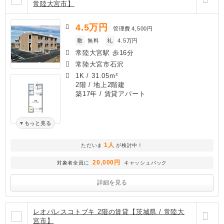
常陸大宮市】
4.5
万円
管理費
4,500円
敷
無料
礼
4.5万円
常陸大宮駅 歩16分
常陸大宮市石沢
1K
/
31.05m²
2階 / 地上2階建
築17年
/ 賃貸アパート
もっと見る
1人
ただいま
が検討中！
20,000円
対象者全員に
キャッシュバック
詳細を見る
レオパレスコトブキ 2階の賃貸【茨城県 / 常陸大
宮市】