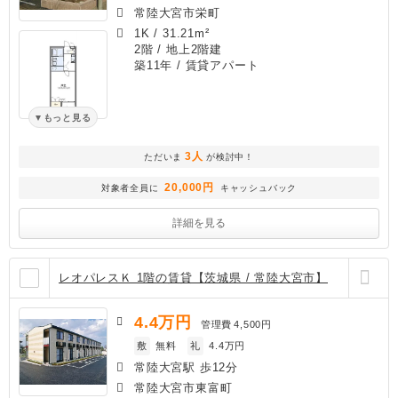
常陸大宮市栄町
1K
/
31.21m²
2階 / 地上2階建
築11年
/ 賃貸アパート
もっと見る
3人
ただいま
が検討中！
20,000円
対象者全員に
キャッシュバック
詳細を見る
レオパレスＫ 1階の賃貸【茨城県 / 常陸大宮市】
4.4
万円
管理費
4,500円
敷
無料
礼
4.4万円
常陸大宮駅 歩12分
常陸大宮市東富町