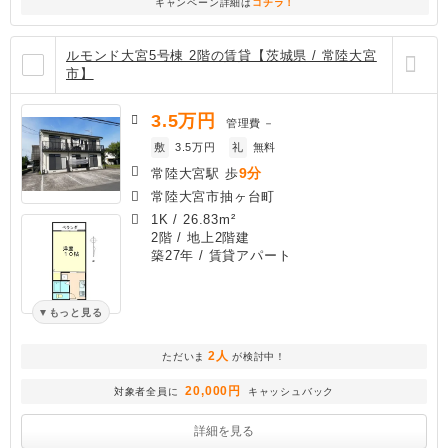
キャンペーン詳細は
コチラ！
ルモンド大宮5号棟 2階の賃貸【茨城県 / 常陸大宮
市】
3.5
万円
管理費
－
敷
3.5万円
礼
無料
9分
常陸大宮駅 歩
常陸大宮市抽ヶ台町
1K
/
26.83m²
2階 / 地上2階建
築27年
/ 賃貸アパート
もっと見る
2人
ただいま
が検討中！
20,000円
対象者全員に
キャッシュバック
詳細を見る