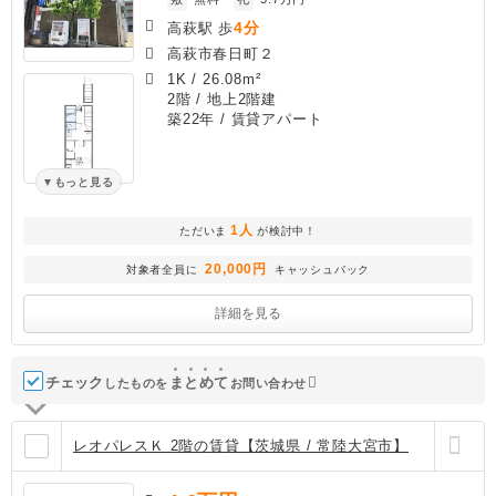
4分
高萩駅 歩
高萩市春日町２
1K
/
26.08m²
2階 / 地上2階建
築22年
/ 賃貸アパート
もっと見る
1人
ただいま
が検討中！
20,000円
対象者全員に
キャッシュバック
詳細を見る
チェック
ま
と
め
て
したものを
お問い合わせ
レオパレスＫ 2階の賃貸【茨城県 / 常陸大宮市】