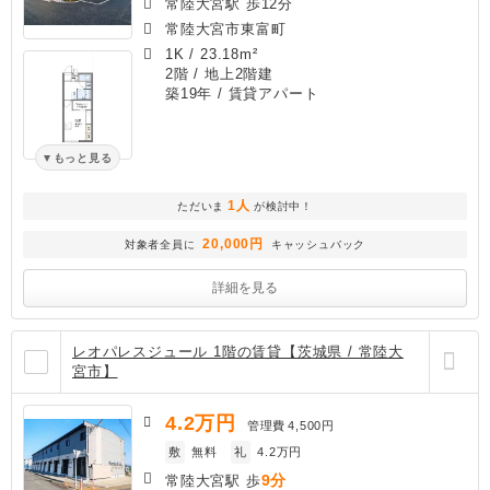
常陸大宮駅 歩12分
常陸大宮市東富町
1K
/
23.18m²
2階 / 地上2階建
築19年
/ 賃貸アパート
もっと見る
1人
ただいま
が検討中！
20,000円
対象者全員に
キャッシュバック
詳細を見る
レオパレスジュール 1階の賃貸【茨城県 / 常陸大
宮市】
4.2
万円
管理費
4,500円
敷
無料
礼
4.2万円
9分
常陸大宮駅 歩