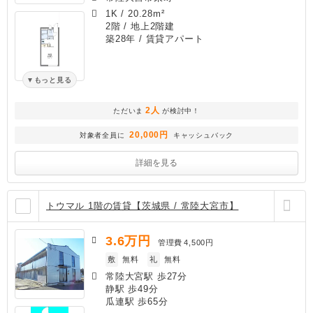
1K
/
20.28m²
2階 / 地上2階建
築28年
/ 賃貸アパート
もっと見る
2人
ただいま
が検討中！
20,000円
対象者全員に
キャッシュバック
詳細を見る
トウマル 1階の賃貸【茨城県 / 常陸大宮市】
3.6
万円
管理費
4,500円
敷
無料
礼
無料
常陸大宮駅 歩27分
静駅 歩49分
瓜連駅 歩65分