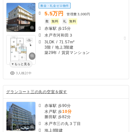
敷金・礼金ゼロ物件
5.5
万円
管理費
3,000円
敷
無料
礼
無料
赤塚駅 歩15分
水戸市河和田３
3LDK
/
71.57m²
3階 / 地上3階建
築29年
/ 賃貸マンション
もっと見る
3人検討中
グランコート三の丸の空室を探す
赤塚駅 歩90分
10分
水戸駅 歩
勝田駅 歩82分
水戸市三の丸３丁目
地上8階建