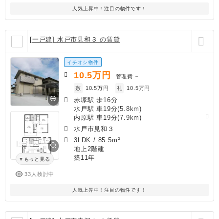
人気上昇中！注目の物件です！
[一戸建] 水戸市見和３ の賃貸
イチオシ物件
10.5
万円
管理費
－
敷
10.5万円
礼
10.5万円
赤塚駅 歩16分
水戸駅 車19分(5.8km)
内原駅 車19分(7.9km)
水戸市見和３
3LDK
/
85.5m²
地上2階建
築11年
もっと見る
33人検討中
人気上昇中！注目の物件です！