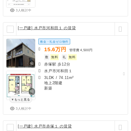
3人検討中
[一戸建] 水戸市河和田１ の賃貸
敷金・礼金ゼロ物件
15.6
万円
管理費
4,500円
敷
無料
礼
無料
赤塚駅 歩12分
水戸市河和田１
3LDK
/
74.11m²
地上2階建
新築
もっと見る
3人検討中
[一戸建] 水戸市赤塚１ の賃貸