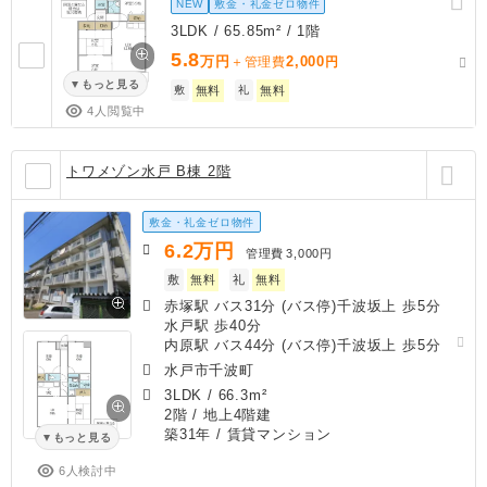
NEW
敷金・礼金ゼロ物件
3LDK / 65.85m² / 1階
5.8
万円
2,000
＋管理費
円
もっと見る
敷
無料
礼
無料
4人閲覧中
トワメゾン水戸 B棟 2階
敷金・礼金ゼロ物件
6.2
万円
管理費
3,000円
敷
無料
礼
無料
赤塚駅 バス31分 (バス停)千波坂上 歩5分
水戸駅 歩40分
内原駅 バス44分 (バス停)千波坂上 歩5分
水戸市千波町
3LDK
/
66.3m²
2階 / 地上4階建
築31年
/ 賃貸マンション
もっと見る
6人検討中