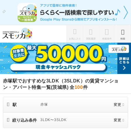
お気に入り
閲覧履歴
検索条件
検索
赤塚駅でおすすめな3LDK（3SLDK）の賃貸マンショ
ン・アパート特集一覧(茨城県)
全
100
件
駅
赤塚
変更
絞り込み条件
3LDK〜3SLDK
変更