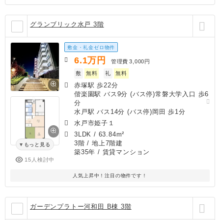
グランブリック水戸 3階
敷金・礼金ゼロ物件
6.1
万円
管理費
3,000円
敷
無料
礼
無料
赤塚駅 歩22分
偕楽園駅 バス9分 (バス停)常磐大学入口 歩6
分
水戸駅 バス14分 (バス停)岡田 歩1分
水戸市姫子１
3LDK
/
63.84m²
3階 / 地上7階建
もっと見る
築35年
/ 賃貸マンション
15人検討中
人気上昇中！注目の物件です！
ガーデンプラトー河和田 B棟 3階