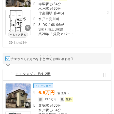
赤塚駅 歩54分
水戸駅 歩60分
偕楽園駅 歩40分
水戸市見川町
3LDK
/
66.96m²
3階 / 地上3階建
築28年
/ 賃貸アパート
もっと見る
1人検討中
チェック
ま
と
め
て
したものを
お問い合わせ
トミタメゾン E棟 2階
イチオシ物件
6.5
万円
管理費
－
敷
13.0万円
礼
無料
赤塚駅 歩30分
水戸駅 歩54分