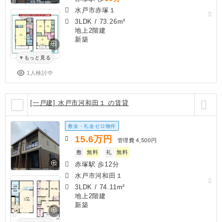
水戸市赤塚１
3LDK
/
73.26m²
地上2階建
新築
もっと見る
1人検討中
[一戸建] 水戸市河和田１ の賃貸
敷金・礼金ゼロ物件
15.6
万円
管理費
4,500円
敷
無料
礼
無料
赤塚駅 歩12分
水戸市河和田１
3LDK
/
74.11m²
地上2階建
新築