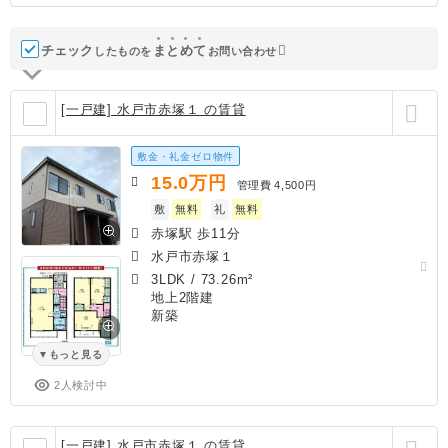
チェック
ま
と
め
て
したものを
お問い合わせ
[一戸建] 水戸市赤塚１ の賃貸
敷金・礼金ゼロ物件
15.0
万円
管理費
4,500円
敷
無料
礼
無料
赤塚駅 歩11分
水戸市赤塚１
3LDK
/
73.26m²
地上2階建
新築
もっと見る
2人検討中
[一戸建] 水戸市赤塚１ の賃貸