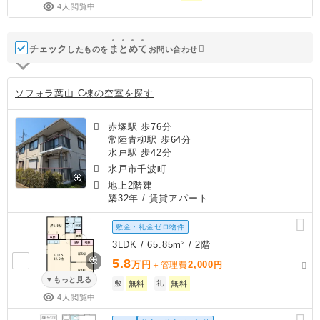
4人閲覧中
チェック
ま
と
め
て
したものを
お問い合わせ
ソフォラ葉山 C棟の空室を探す
赤塚駅 歩76分
常陸青柳駅 歩64分
水戸駅 歩42分
水戸市千波町
地上2階建
築32年
/ 賃貸アパート
敷金・礼金ゼロ物件
3LDK / 65.85m² / 2階
5.8
万円
2,000
＋管理費
円
もっと見る
敷
無料
礼
無料
4人閲覧中