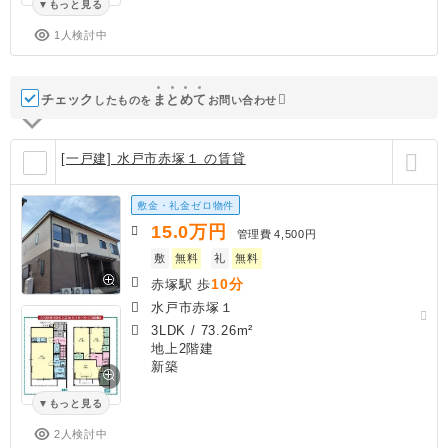
もっと見る
1人検討中
チェック
ま
と
め
て
したものを
お問い合わせ
[一戸建] 水戸市赤塚１ の賃貸
敷金・礼金ゼロ物件
15.0
万円
管理費
4,500円
敷
無料
礼
無料
10分
赤塚駅 歩
水戸市赤塚１
3LDK
/
73.26m²
地上2階建
新築
もっと見る
2人検討中