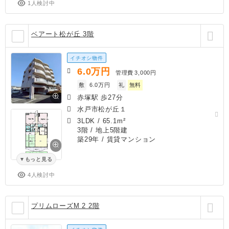
1人検討中
ベアート松が丘 3階
イチオシ物件
6.0
万円
管理費
3,000円
敷
6.0万円
礼
無料
赤塚駅 歩27分
水戸市松が丘１
3LDK
/
65.1m²
3階 / 地上5階建
築29年
/ 賃貸マンション
もっと見る
4人検討中
プリムローズM 2 2階