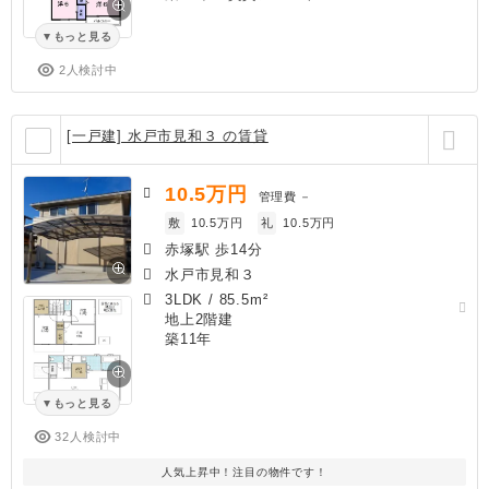
もっと見る
2人検討中
[一戸建] 水戸市見和３ の賃貸
10.5
万円
管理費
－
敷
10.5万円
礼
10.5万円
赤塚駅 歩14分
水戸市見和３
3LDK
/
85.5m²
地上2階建
築11年
もっと見る
32人検討中
人気上昇中！注目の物件です！