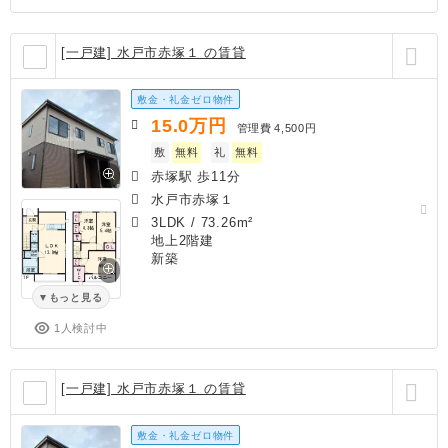
[一戸建] 水戸市赤塚１ の賃貸
敷金・礼金ゼロ物件
15.0
万円
管理費
4,500円
敷
無料
礼
無料
赤塚駅 歩11分
水戸市赤塚１
3LDK
/
73.26m²
地上2階建
新築
もっと見る
1人検討中
[一戸建] 水戸市赤塚１ の賃貸
敷金・礼金ゼロ物件