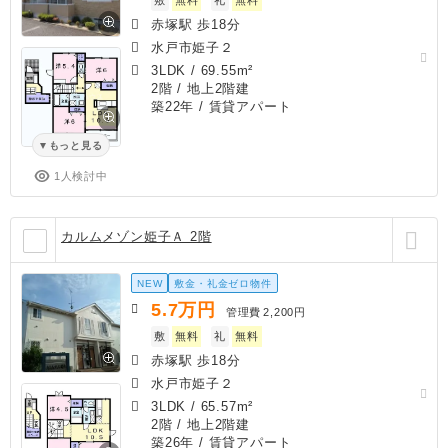
赤塚駅 歩18分
水戸市姫子２
3LDK
/
69.55m²
2階 / 地上2階建
築22年
/ 賃貸アパート
もっと見る
1人検討中
カルムメゾン姫子Ａ 2階
NEW
敷金・礼金ゼロ物件
5.7
万円
管理費
2,200円
敷
無料
礼
無料
赤塚駅 歩18分
水戸市姫子２
3LDK
/
65.57m²
2階 / 地上2階建
築26年
/ 賃貸アパート