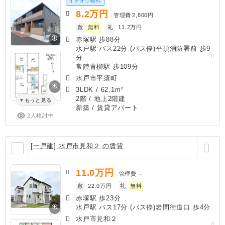
イチオシ物件
8.2
万円
管理費
2,800円
敷
無料
礼
11.2万円
赤塚駅 歩88分
水戸駅 バス22分 (バス停)平須消防署前 歩9
分
常陸青柳駅 歩109分
水戸市平須町
3LDK
/
62.1m²
2階 / 地上2階建
もっと見る
新築
/ 賃貸アパート
2人検討中
[一戸建] 水戸市見和２ の賃貸
11.0
万円
管理費
－
敷
22.0万円
礼
無料
赤塚駅 歩23分
水戸駅 バス17分 (バス停)岩間街道口 歩4分
水戸市見和２