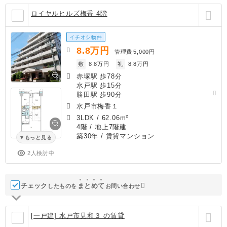
ロイヤルヒルズ梅香 4階
イチオシ物件
8.8
万円
管理費
5,000円
敷
8.8万円
礼
8.8万円
赤塚駅 歩78分
水戸駅 歩15分
勝田駅 歩90分
水戸市梅香１
3LDK
/
62.06m²
4階 / 地上7階建
築30年
/ 賃貸マンション
もっと見る
2人検討中
チェック
ま
と
め
て
したものを
お問い合わせ
[一戸建] 水戸市見和３ の賃貸