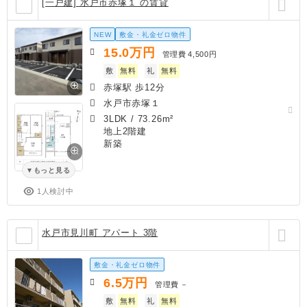
[一戸建] 水戸市赤塚１ の賃貸
NEW
敷金・礼金ゼロ物件
15.0
万円
管理費
4,500円
敷
無料
礼
無料
赤塚駅 歩12分
水戸市赤塚１
3LDK
/
73.26m²
地上2階建
新築
もっと見る
1人検討中
水戸市見川町 アパート 3階
敷金・礼金ゼロ物件
6.5
万円
管理費
－
敷
無料
礼
無料