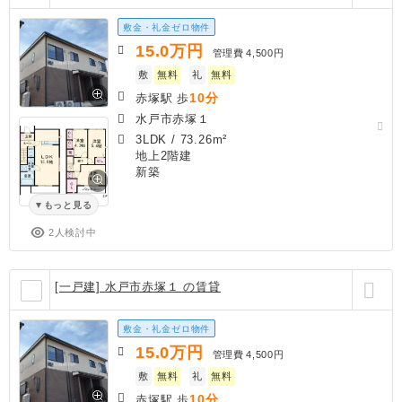
敷金・礼金ゼロ物件
15.0
万円
管理費
4,500円
敷
無料
礼
無料
10分
赤塚駅 歩
水戸市赤塚１
3LDK
/
73.26m²
地上2階建
新築
もっと見る
2人検討中
[一戸建] 水戸市赤塚１ の賃貸
敷金・礼金ゼロ物件
15.0
万円
管理費
4,500円
敷
無料
礼
無料
10分
赤塚駅 歩