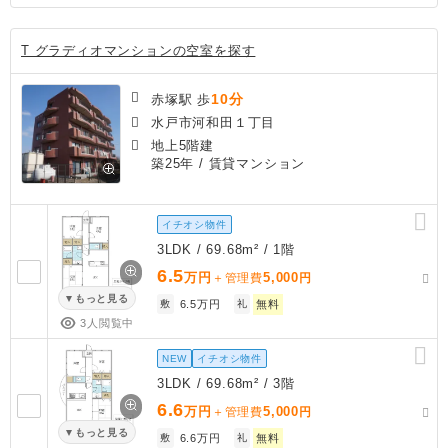
T グラディオマンションの空室を探す
10分
赤塚駅 歩
水戸市河和田１丁目
地上5階建
築25年
/ 賃貸マンション
イチオシ物件
3LDK / 69.68m² / 1階
6.5
万円
5,000
＋管理費
円
もっと見る
敷
6.5万円
礼
無料
3人閲覧中
NEW
イチオシ物件
3LDK / 69.68m² / 3階
6.6
万円
5,000
＋管理費
円
もっと見る
敷
6.6万円
礼
無料