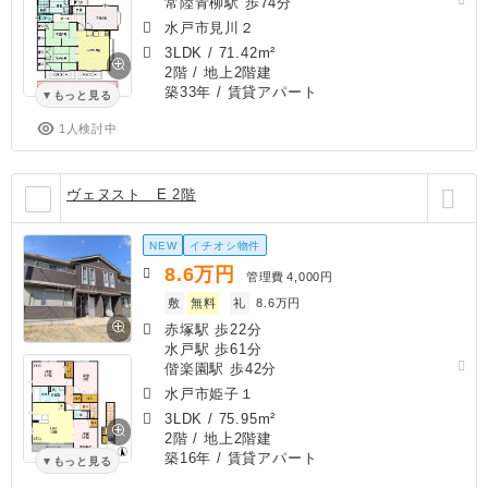
常陸青柳駅 歩74分
水戸市見川２
3LDK
/
71.42m²
2階 / 地上2階建
築33年
/ 賃貸アパート
もっと見る
1人検討中
ヴェヌスト E 2階
NEW
イチオシ物件
8.6
万円
管理費
4,000円
敷
無料
礼
8.6万円
赤塚駅 歩22分
水戸駅 歩61分
偕楽園駅 歩42分
水戸市姫子１
3LDK
/
75.95m²
2階 / 地上2階建
築16年
/ 賃貸アパート
もっと見る