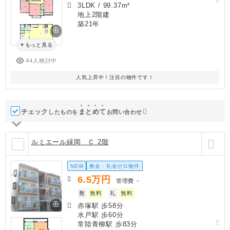
3LDK
/
99.37m²
地上2階建
築21年
もっと見る
44人検討中
人気上昇中！注目の物件です！
チェック
ま
と
め
て
したものを
お問い合わせ
ルミエール緑岡 Ｃ 2階
NEW
敷金・礼金ゼロ物件
6.5
万円
管理費
－
敷
無料
礼
無料
赤塚駅 歩58分
水戸駅 歩60分
常陸青柳駅 歩83分