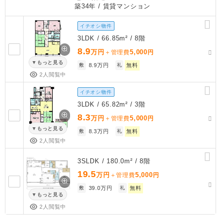
築34年
/ 賃貸マンション
イチオシ物件
3LDK / 66.85m² / 8階
8.9
万円
5,000
＋管理費
円
もっと見る
敷
8.9万円
礼
無料
2人閲覧中
イチオシ物件
3LDK / 65.82m² / 3階
8.3
万円
5,000
＋管理費
円
もっと見る
敷
8.3万円
礼
無料
2人閲覧中
3SLDK / 180.0m² / 8階
19.5
万円
5,000
＋管理費
円
敷
39.0万円
礼
無料
もっと見る
2人閲覧中