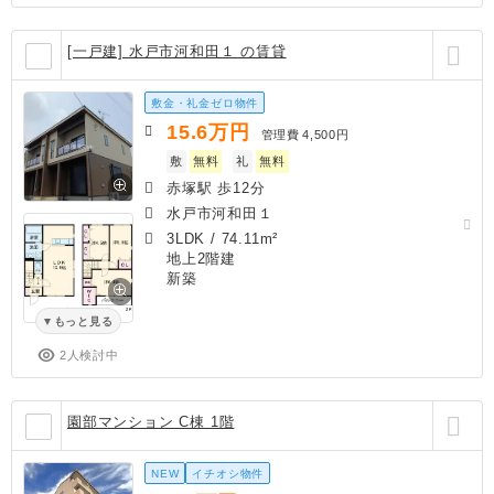
[一戸建] 水戸市河和田１ の賃貸
敷金・礼金ゼロ物件
15.6
万円
管理費
4,500円
敷
無料
礼
無料
赤塚駅 歩12分
水戸市河和田１
3LDK
/
74.11m²
地上2階建
新築
もっと見る
2人検討中
園部マンション C棟 1階
NEW
イチオシ物件