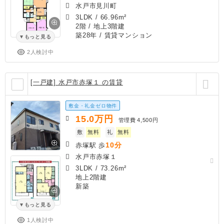
水戸市見川町
3LDK
/
66.96m²
2階 / 地上3階建
築28年
/ 賃貸マンション
もっと見る
2人検討中
[一戸建] 水戸市赤塚１ の賃貸
敷金・礼金ゼロ物件
15.0
万円
管理費
4,500円
敷
無料
礼
無料
10分
赤塚駅 歩
水戸市赤塚１
3LDK
/
73.26m²
地上2階建
新築
もっと見る
1人検討中