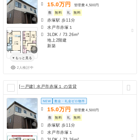
15.0
万円
管理費
4,500円
敷
無料
礼
無料
赤塚駅 歩11分
水戸市赤塚１
3LDK
/
73.26m²
地上2階建
新築
もっと見る
2人検討中
[一戸建] 水戸市赤塚１ の賃貸
NEW
敷金・礼金ゼロ物件
15.0
万円
管理費
4,500円
敷
無料
礼
無料
赤塚駅 歩11分
水戸市赤塚１
3LDK
/
73.26m²