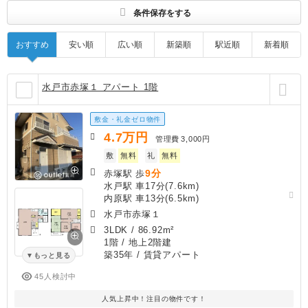
条件保存をする
おすすめ
安い順
広い順
新築順
駅近順
新着順
水戸市赤塚１ アパート 1階
敷金・礼金ゼロ物件
4.7
万円
管理費
3,000円
敷
無料
礼
無料
9分
赤塚駅 歩
水戸駅 車17分(7.6km)
内原駅 車13分(6.5km)
水戸市赤塚１
3LDK
/
86.92m²
1階 / 地上2階建
築35年
/ 賃貸アパート
もっと見る
45人検討中
人気上昇中！注目の物件です！