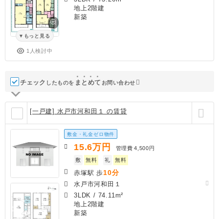
地上2階建
新築
もっと見る
1人検討中
チェック
ま
と
め
て
したものを
お問い合わせ
[一戸建] 水戸市河和田１ の賃貸
敷金・礼金ゼロ物件
15.6
万円
管理費
4,500円
敷
無料
礼
無料
10分
赤塚駅 歩
水戸市河和田１
3LDK
/
74.11m²
地上2階建
新築