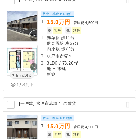
敷金・礼金ゼロ物件
15.0
万円
管理費
4,500円
敷
無料
礼
無料
赤塚駅 歩11分
偕楽園駅 歩67分
内原駅 歩77分
水戸市赤塚１
3LDK
/
73.26m²
地上2階建
新築
もっと見る
1人検討中
[一戸建] 水戸市赤塚１ の賃貸
敷金・礼金ゼロ物件
15.0
万円
管理費
4,500円
敷
無料
礼
無料