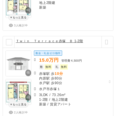
地上2階建
新築
もっと見る
3人検討中
Ｔｗｉｎ Ｔｅｒｒａｃｅ赤塚 Ｂ 1-2階
敷金・礼金ゼロ物件
15.0
万円
管理費
4,500円
敷
無料
礼
無料
10分
赤塚駅 歩
内原駅 歩80分
水戸駅 歩90分
水戸市赤塚１
3LDK
/
73.26m²
1-2階 / 地上2階建
新築
/ 賃貸アパート
もっと見る
2人検討中