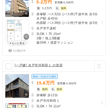
5.2
万円
管理費
6,000円
敷
5.2万円
礼
無料
赤塚駅 バス32分 (バス停)千波中央 歩3分
水戸駅 歩40分
内原駅 バス38分 (バス停)千波中央 歩3分
水戸市千波町
3LDK
/
75.15m²
1階 / 地上5階建
築35年
/ 賃貸マンション
もっと見る
4人検討中
[一戸建] 水戸市河和田１ の賃貸
敷金・礼金ゼロ物件
15.6
万円
管理費
4,500円
敷
無料
礼
無料
赤塚駅 歩12分
水戸市河和田１
3LDK
/
74.11m²