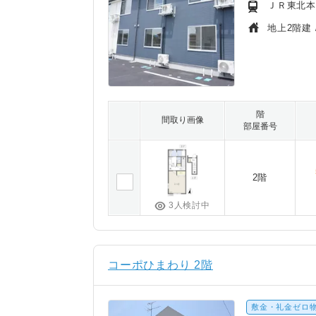
ＪＲ東北本
地上2階建 
階
間取り画像
部屋番号
2階
3人検討中
コーポひまわり 2階
敷金・礼金ゼロ