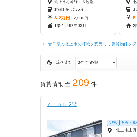
北上市村崎野１５地割
北
村崎野駅 歩15分
3.2
万円
5
/ 2,000円
1階 /
1992年03月
2
岩手県の北上市の町域を変更して賃貸物件を探
並べ替え
209
賃貸情報 全
件
Ａｒｃｈ 2階
NEW
敷金・礼
北上市上