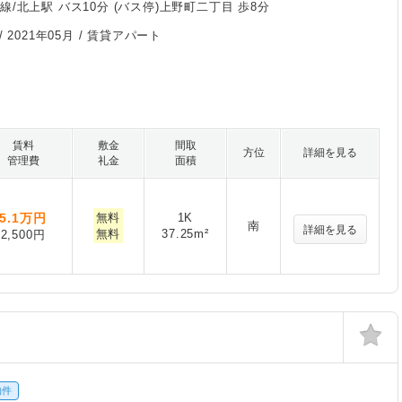
線/北上駅 バス10分 (バス停)上野町二丁目 歩8分
/
2021年05月
/ 賃貸アパート
賃料
敷金
間取
方位
詳細を見る
管理費
礼金
面積
5.1
万円
無料
1K
南
詳細を見る
無料
37.25m²
2,500円
物件