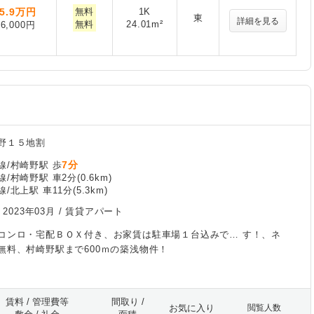
5.9
万円
無料
1K
東
詳細を見る
無料
24.01m²
6,000円
野１５地割
7分
線/村崎野駅 歩
/村崎野駅 車2分(0.6km)
北上駅 車11分(5.3km)
/
2023年03月
/ 賃貸アパート
コンロ・宅配ＢＯＸ付き、お家賃は駐車場１台込みで… す！、ネ
無料、村崎野駅まで600ｍの築浅物件！
賃料 / 管理費等
間取り /
お気に入り
閲覧人数