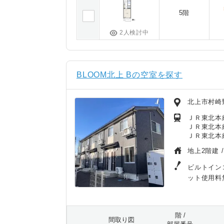
5階
2人検討中
BLOOM北上 Bの空室を探す
北上市村崎
ＪＲ東北本
ＪＲ東北本線
ＪＲ東北本線/
地上2階建 
ビルトイン
ット使用料
階 /
間取り図