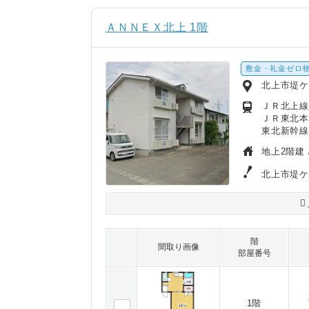
ＡＮＮＥＸ北上 1階
敷金・礼金ゼロ
北上市堤
ＪＲ北上線
ＪＲ東北本
東北新幹線/
地上2階建 
北上市堤ケ
階
間取り画像
部屋番号
1階