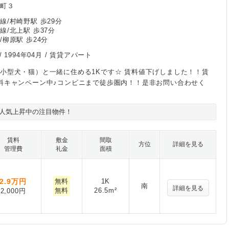
野町３
線/村崎野駅 歩29分
線/北上駅 歩37分
/柳原駅 歩24分
/
1994年04月
/ 賃貸アパート
小型犬・猫）と一緒に住める1Kです☆ 賃料値下げしました！！賃
料キャンペーン中♪コンビニまで徒歩圏内！！是非お問い合わせく
人気上昇中の注目物件！
賃料
敷金
間取
方位
詳細を見る
管理費
礼金
面積
2.9
万円
無料
1K
南
詳細を見る
無料
26.5m²
2,000円