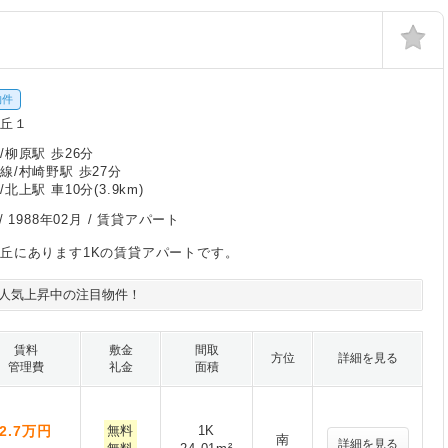
物件
ケ丘１
/柳原駅 歩26分
線/村崎野駅 歩27分
北上駅 車10分(3.9km)
/
1988年02月
/ 賃貸アパート
丘にあります1Kの賃貸アパートです。
人気上昇中の注目物件！
賃料
敷金
間取
方位
詳細を見る
管理費
礼金
面積
2.7
万円
無料
1K
南
詳細を見る