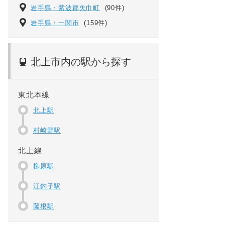
岩手県・紫波郡矢巾町
(90件)
岩手県・一関市
(159件)
北上市内の駅から探す
東北本線
北上駅
村崎野駅
北上線
柳原駅
江釣子駅
藤根駅