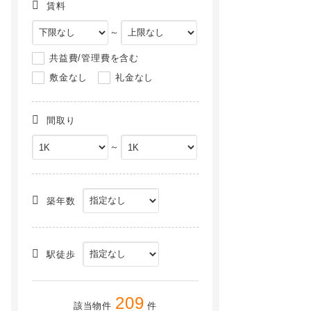
賃料
～
共益費/管理費を含む
敷金なし
礼金なし
間取り
～
築年数
駅徒歩
209
該当物件
件