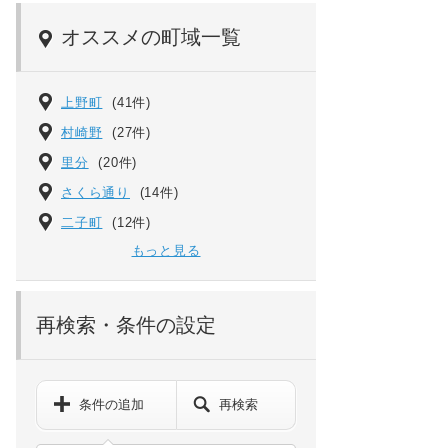
オススメの町域一覧
上野町
(41件)
村崎野
(27件)
里分
(20件)
さくら通り
(14件)
二子町
(12件)
もっと見る
再検索・条件の設定
条件の追加
再検索
ペット可などの詳細検索