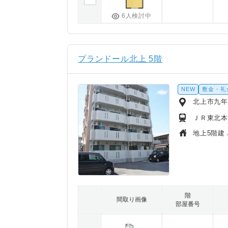
6人検討中
プランドール北上 5階
NEW
敷金・礼
北上市九
ＪＲ東北本
地上5階建 
階
間取り画像
部屋番号