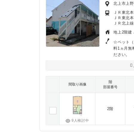
北上市上
ＪＲ東北本
ＪＲ東北本
ＪＲ北上線
地上2階建 
☆ペット（
料1ヵ月無
ださい。
階
間取り画像
部屋番号
2階
9人検討中