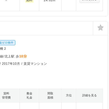
無料
24.01m²
－
金ゼロ物件
年橋２
10分
線/北上駅 歩
/
2017年10月
/ 賃貸マンション
賃料
敷金
間取
方位
詳細を見る
管理費
礼金
面積