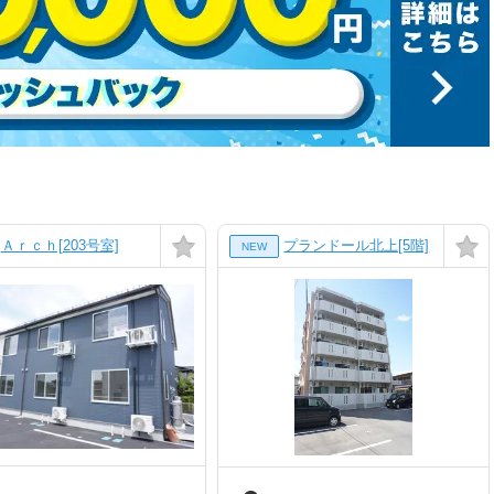
Ａｒｃｈ[203号室]
プランドール北上[5階]
NEW