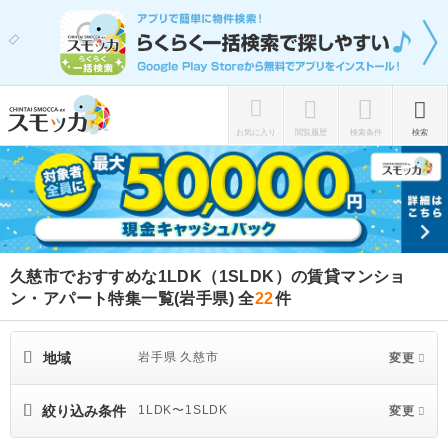
お気に入り
閲覧履歴
検索条件
検索
久慈市でおすすめな1LDK（1SLDK）の賃貸マンショ
ン・アパート特集一覧(岩手県)
全
22
件
地域
岩手県 久慈市
変更
絞り込み条件
1LDK〜1SLDK
変更