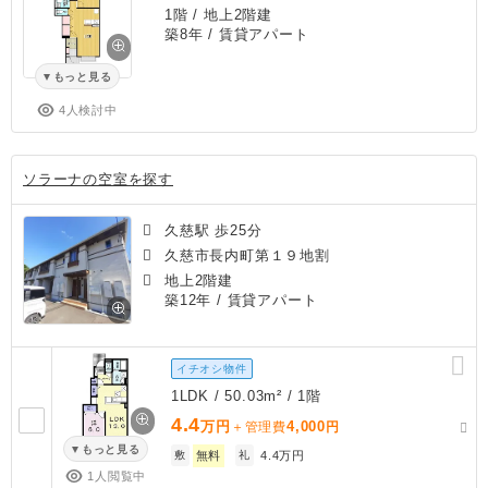
1階 / 地上2階建
築8年
/ 賃貸アパート
もっと見る
4人検討中
ソラーナの空室を探す
久慈駅 歩25分
久慈市長内町第１９地割
地上2階建
築12年
/ 賃貸アパート
イチオシ物件
1LDK / 50.03m² / 1階
4.4
万円
4,000
＋管理費
円
もっと見る
敷
無料
礼
4.4万円
1人閲覧中