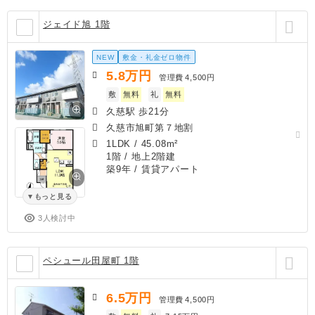
ジェイド旭 1階
NEW
敷金・礼金ゼロ物件
5.8
万円
管理費
4,500円
敷
無料
礼
無料
久慈駅 歩21分
久慈市旭町第７地割
1LDK
/
45.08m²
1階 / 地上2階建
築9年
/ 賃貸アパート
もっと見る
3人検討中
ペシュール田屋町 1階
6.5
万円
管理費
4,500円