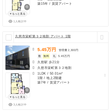
築15年
/ 賃貸アパート
もっと見る
1人検討中
久慈市栄町第３２地割 アパート 1階
5.45
万円
管理費
2,300円
敷
無料
礼
5.45万円
久慈駅 歩21分
久慈市栄町第３２地割
1LDK
/
50.01m²
1階 / 地上2階建
築7年
/ 賃貸アパート
もっと見る
3人検討中