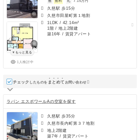
敷
無料
礼
7.15万円
久慈駅 歩15分
久慈市田屋町第１地割
1LDK
/
42.14m²
1階 / 地上2階建
築16年
/ 賃貸アパート
もっと見る
1人検討中
チェック
ま
と
め
て
したものを
お問い合わせ
ラパン エスポワールAの空室を探す
久慈駅 歩35分
久慈市長内町第３７地割
地上2階建
築7年
/ 賃貸アパート