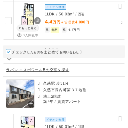
イチオシ物件
1LDK / 50.03m² / 2階
4.4
万円
4,000
＋管理費
円
もっと見る
敷
無料
礼
4.4万円
3人閲覧中
チェック
ま
と
め
て
したものを
お問い合わせ
ラパン エスポワールBの空室を探す
久慈駅 歩31分
久慈市長内町第３７地割
地上2階建
築7年
/ 賃貸アパート
イチオシ物件
1LDK / 50.01m² / 1階