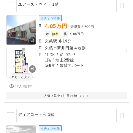
ユアーズ・ヴィラ 1階
イチオシ物件
4.85
万円
管理費
2,300円
敷
無料
礼
4.85万円
久慈駅 歩19分
久慈市新井田第４地割
1LDK
/
41.07m²
1階 / 地上2階建
築8年
/ 賃貸アパート
もっと見る
12人検討中
人気上昇中！注目の物件です！
ディアコート和 1階
イチオシ物件