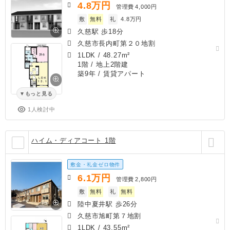
4.8
万円
管理費
4,000円
敷
無料
礼
4.8万円
久慈駅 歩18分
久慈市長内町第２０地割
1LDK
/
48.27m²
1階 / 地上2階建
築9年
/ 賃貸アパート
もっと見る
1人検討中
ハイム・ディアコート 1階
敷金・礼金ゼロ物件
6.1
万円
管理費
2,800円
敷
無料
礼
無料
陸中夏井駅 歩26分
久慈市旭町第７地割
1LDK
/
43.55m²