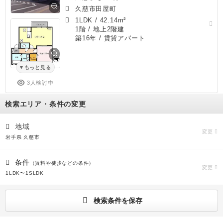
久慈市田屋町
1LDK
/
42.14m²
1階 / 地上2階建
築16年
/ 賃貸アパート
もっと見る
3人検討中
検索エリア・条件の変更
地域
変更
岩手県 久慈市
条件
（賃料や徒歩などの条件）
変更
1LDK〜1SLDK
検索条件を保存