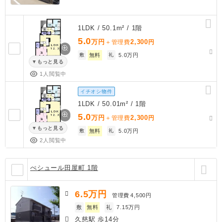
1LDK / 50.1m² / 1階
5.0
万円
2,300
＋管理費
円
敷
無料
礼
5.0万円
もっと見る
1人閲覧中
イチオシ物件
1LDK / 50.01m² / 1階
5.0
万円
2,300
＋管理費
円
もっと見る
敷
無料
礼
5.0万円
2人閲覧中
ぺシュール田屋町 1階
6.5
万円
管理費
4,500円
敷
無料
礼
7.15万円
久慈駅 歩14分