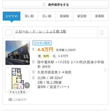
条件保存をする
おすすめ
安い順
広い順
新築順
駅近順
新着順
リゼール・ド・レ・ミュＥ館 1階
イチオシ物件
4.8
万円
管理費
2,300円
敷
無料
礼
4.8万円
陸中夏井駅 バス15分 (バス停)久慈湊小学校
前 歩6分
久慈市源道第１４地割
1LDK
/
49.02m²
1階 / 地上2階建
築9年
/ 賃貸アパート
もっと見る
1人検討中