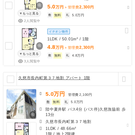
5.0
万円
2,300
＋管理費
円
もっと見る
敷
無料
礼
5.0万円
2人閲覧中
イチオシ物件
1LDK / 50.01m² / 1階
4.8
万円
2,300
＋管理費
円
もっと見る
敷
無料
礼
4.8万円
3人閲覧中
久慈市長内町第３７地割 アパート 1階
5.0
万円
管理費
2,100円
敷
無料
礼
5.0万円
陸中夏井駅 バス4分 (バス停)久慈漁協前 歩
13分
久慈市長内町第３７地割
1LDK
/
48.66m²
1階 / 地上2階建