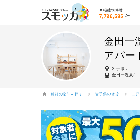
賃貸スモッカ
▼掲載物件数
7,736,585
件
金田一
アパー
岩手県
金田一温泉(Ｉ
賃貸の物件を探す
岩手県の賃貸
二戸