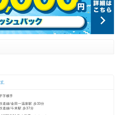
探す
平字横手
鉄道線/金田一温泉駅 歩33分
道線/斗米駅 歩37分