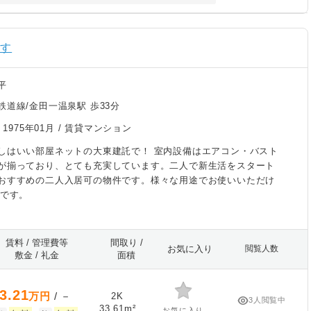
探す
平
鉄道線/金田一温泉駅 歩33分
/
1975年01月
/ 賃貸マンション
しはいい部屋ネットの大東建託で！ 室内設備はエアコン・バスト
が揃っており、とても充実しています。二人で新生活をスタート
おすすめの二人入居可の物件です。様々な用途でお使いいただけ
件です。
賃料 / 管理費等
間取り /
お気に入り
閲覧人数
敷金 / 礼金
面積
3.21
万円
/ －
2K
3人閲覧中
33.61m²
お気に入り