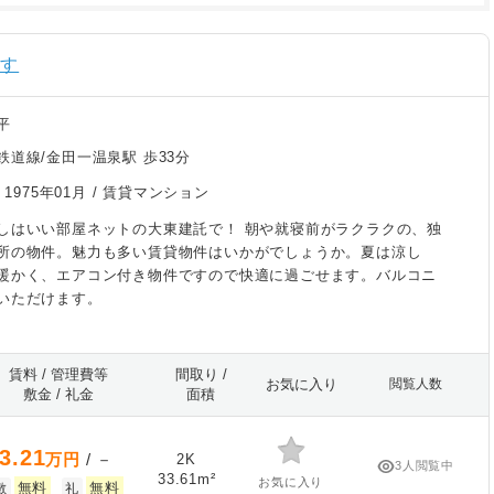
探す
平
鉄道線/金田一温泉駅 歩33分
/
1975年01月
/ 賃貸マンション
しはいい部屋ネットの大東建託で！ 朝や就寝前がラクラクの、独
所の物件。魅力も多い賃貸物件はいかがでしょうか。夏は涼し
暖かく、エアコン付き物件ですので快適に過ごせます。バルコニ
いただけます。
賃料 / 管理費等
間取り /
お気に入り
閲覧人数
敷金 / 礼金
面積
3.21
万円
/ －
2K
3人閲覧中
33.61m²
お気に入り
無料
無料
敷
礼