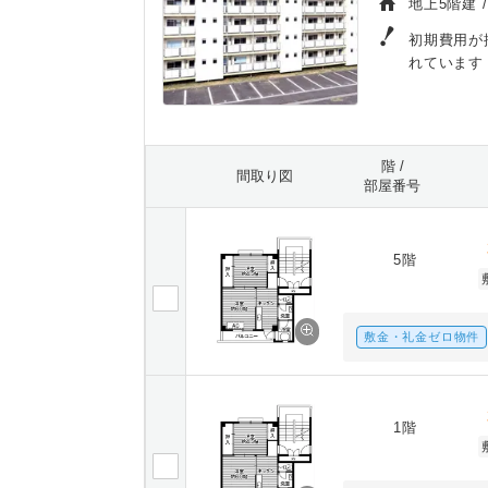
地上5階建 
初期費用が
れています
階 /
間取り図
部屋番号
5階
敷金・礼金ゼロ物件
1階