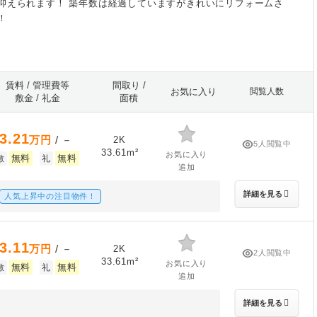
抑えられます！ 築年数は経過していますがきれいにリフォームさ
！
賃料 / 管理費等
間取り /
お気に入り
閲覧人数
敷金 / 礼金
面積
3.21
万円
/ －
2K
5人閲覧中
33.61m²
お気に入り
無料
無料
敷
礼
追加
詳細を見る
人気上昇中の注目物件！
3.11
万円
/ －
2K
2人閲覧中
33.61m²
お気に入り
無料
無料
敷
礼
追加
詳細を見る