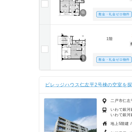
敷金・礼金ゼロ物件
1階
敷金・礼金ゼロ物件
ビレッジハウス仁左平2号棟の空室を
二戸市仁左
いわて銀河
いわて銀河鉄
地上5階建 