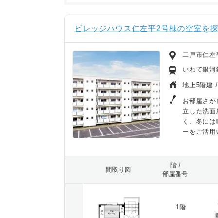
ビレッジハウス仁左平2号棟の空室を
二戸市仁左
いわて銀河
地上5階建 
お部屋さが
立した洗面
く、冬には
ーをご活用
階 /
間取り図
部屋番号
1階