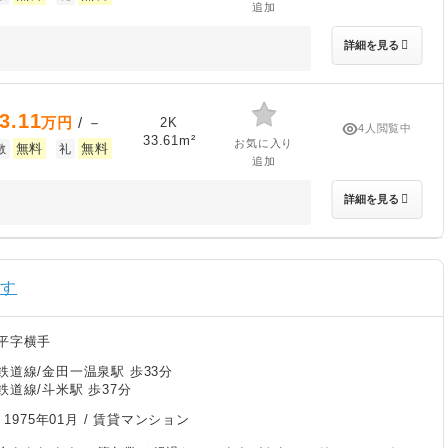
追加
詳細を見る
3.11
万円
/ －
2K
4人閲覧中
33.61m²
お気に入り
無料
無料
敷
礼
追加
詳細を見る
探す
平字横手
鉄道線/金田一温泉駅 歩33分
道線/斗米駅 歩37分
/
1975年01月
/ 賃貸マンション