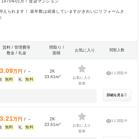
/
1975年01月
/ 賃貸マンション
抑えられます！ 築年数は経過していますがきれいにリフォームさ
！
賃料 / 管理費等
間取り /
お気に入り
閲覧人数
敷金 / 礼金
面積
3.09
万円
/ －
2K
2人閲覧中
33.61m²
お気に入り
無料
無料
敷
礼
追加
詳細を見る
3.21
万円
/ －
2K
3人閲覧中
33.61m²
お気に入り
無料
無料
敷
礼
追加