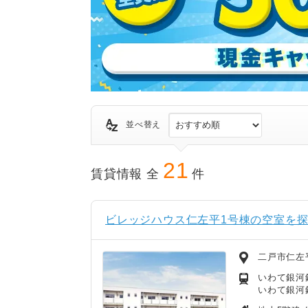
並べ替え
21
賃貸情報 全
件
ビレッジハウス仁左平1号棟の空室を
二戸市仁左
いわて銀河
いわて銀河鉄