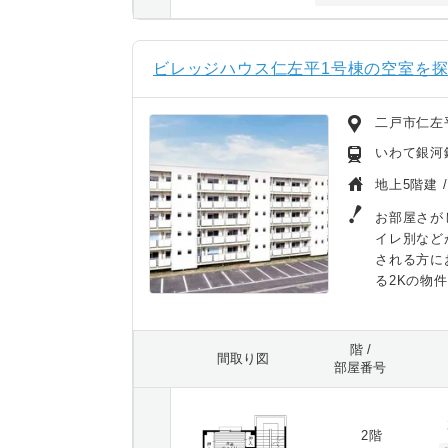
ビレッジハウス仁左平1号棟の空室を
二戸市仁左
いわて銀河
地上5階建 
お部屋さが
イレ別など
される方に
る2Kの物
階 /
間取り図
部屋番号
2階