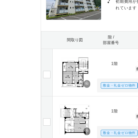
初期費用が
れています
階 /
間取り図
部屋番号
1階
敷金・礼金ゼロ物件
1階
敷金・礼金ゼロ物件