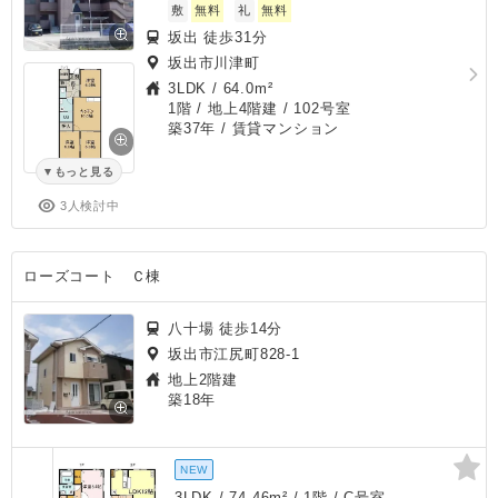
敷
無料
礼
無料
坂出 徒歩31分
坂出市川津町
3LDK
/
64.0m²
1階 / 地上4階建 / 102号室
築37年
/ 賃貸マンション
もっと見る
3人検討中
ローズコート Ｃ棟
八十場 徒歩14分
坂出市江尻町828-1
地上2階建
築18年
NEW
3LDK / 74.46m² / 1階 / C号室