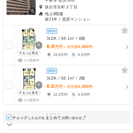
宇多津 徒歩58分
坂出市京町３丁目
地上9階建
築21年
/ 賃貸マンション
NEW
3LDK / 68.1m² / 6階
6.9
万円
6,000
＋管理費
円
もっと見る
敷
13.8万円
礼
6.9万円
2人閲覧中
NEW
3LDK / 68.1m² / 2階
6.6
万円
6,000
＋管理費
円
もっと見る
敷
13.2万円
礼
6.6万円
2人閲覧中
チェック
ま
と
め
て
したものを
お問い合わせ