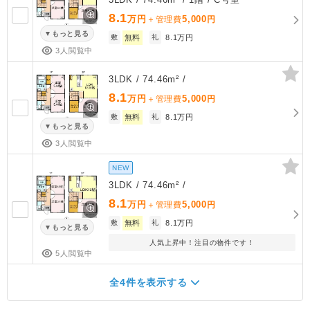
8.1
万円
5,000
＋管理費
円
もっと見る
敷
無料
礼
8.1万円
3人閲覧中
3LDK / 74.46m² /
8.1
万円
5,000
＋管理費
円
敷
無料
礼
8.1万円
もっと見る
3人閲覧中
NEW
3LDK / 74.46m² /
8.1
万円
5,000
＋管理費
円
敷
無料
礼
8.1万円
もっと見る
人気上昇中！注目の物件です！
5人閲覧中
全4件を表示する