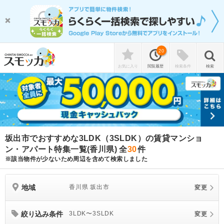
20
お気に入り
閲覧履歴
検索条件
検索
坂出市でおすすめな3LDK（3SLDK）の賃貸マンショ
ン・アパート特集一覧(香川県)
全
30
件
※該当物件が少ないため周辺を含めて検索しました
地域
香川県 坂出市
変更
絞り込み条件
3LDK〜3SLDK
変更