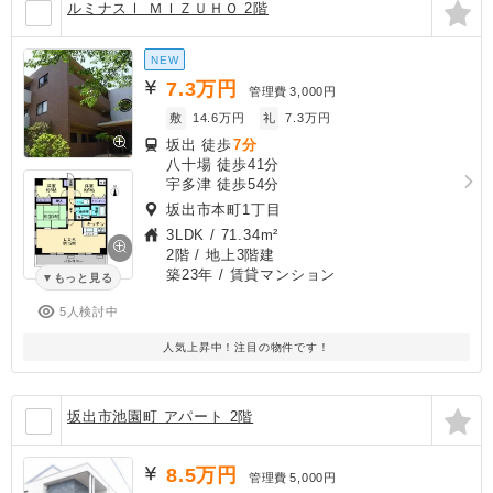
ルミナスⅠ ＭＩＺＵＨＯ 2階
NEW
7.3
万円
管理費
3,000円
敷
14.6万円
礼
7.3万円
坂出 徒歩
7分
八十場 徒歩41分
宇多津 徒歩54分
坂出市本町1丁目
3LDK
/
71.34m²
2階 / 地上3階建
築23年
/ 賃貸マンション
もっと見る
5人検討中
人気上昇中！注目の物件です！
坂出市池園町 アパート 2階
8.5
万円
管理費
5,000円