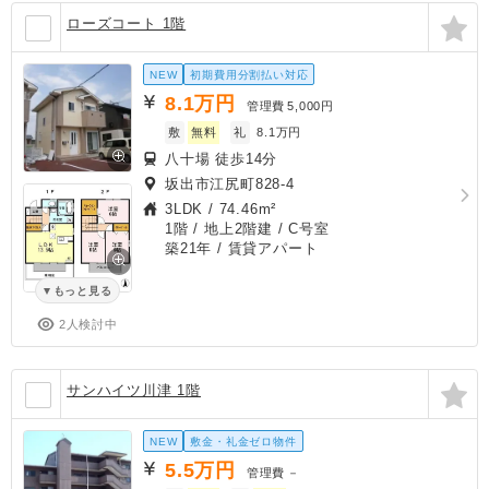
ローズコート 1階
NEW
初期費用分割払い対応
8.1
万円
管理費
5,000円
敷
無料
礼
8.1万円
八十場 徒歩14分
坂出市江尻町828-4
3LDK
/
74.46m²
1階 / 地上2階建 / C号室
築21年
/ 賃貸アパート
もっと見る
2人検討中
サンハイツ川津 1階
NEW
敷金・礼金ゼロ物件
5.5
万円
管理費
－