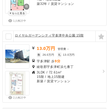
築32年
/ 賃貸マンション
もっと見る
1人検討中
ロイヤルガーデンシティ宇多津中央公園 15階
13.0
万円
管理費
－
敷
26.0万円
礼
13.0万円
9分
宇多津駅 歩
綾歌郡宇多津町浜七番丁
3LDK
/
72.61m²
15階 / 地上15階建
新築
/ 賃貸マンション
2人検討中