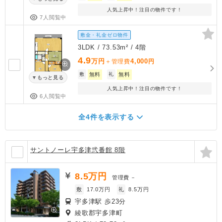
人気上昇中！注目の物件です！
7人閲覧中
敷金・礼金ゼロ物件
3LDK / 73.53m² / 4階
4.9
万円
4,000
＋管理費
円
敷
無料
礼
無料
もっと見る
人気上昇中！注目の物件です！
6人閲覧中
全4件を表示する
サントノーレ宇多津弐番館 8階
8.5
万円
管理費
－
敷
17.0万円
礼
8.5万円
宇多津駅 歩23分
綾歌郡宇多津町