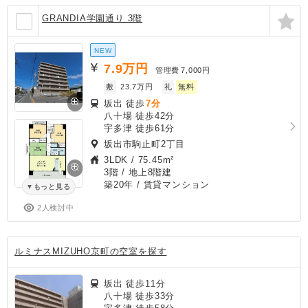
GRANDIA学園通り 3階
NEW
7.9
万円
管理費
7,000円
敷
23.7万円
礼
無料
坂出 徒歩
7分
八十場 徒歩42分
宇多津 徒歩61分
坂出市駒止町2丁目
3LDK
/
75.45m²
3階 / 地上8階建
築20年
/ 賃貸マンション
もっと見る
2人検討中
ルミナスMIZUHO京町の空室を探す
坂出 徒歩11分
八十場 徒歩33分