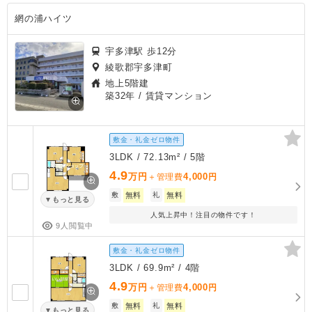
網の浦ハイツ
宇多津駅 歩12分
綾歌郡宇多津町
地上5階建
築32年
/ 賃貸マンション
敷金・礼金ゼロ物件
3LDK / 72.13m² / 5階
4.9
万円
4,000
＋管理費
円
敷
無料
礼
無料
もっと見る
人気上昇中！注目の物件です！
9人閲覧中
敷金・礼金ゼロ物件
3LDK / 69.9m² / 4階
4.9
万円
4,000
＋管理費
円
敷
無料
礼
無料
もっと見る