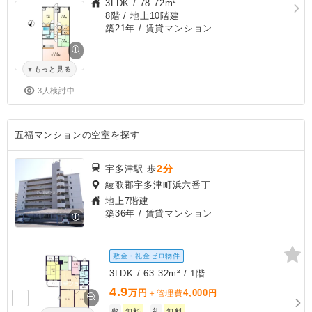
3LDK
/
78.72m²
8階 / 地上10階建
築21年
/ 賃貸マンション
もっと見る
3人検討中
五福マンションの空室を探す
2分
宇多津駅 歩
綾歌郡宇多津町浜六番丁
地上7階建
築36年
/ 賃貸マンション
敷金・礼金ゼロ物件
3LDK / 63.32m² / 1階
4.9
万円
4,000
＋管理費
円
敷
無料
礼
無料