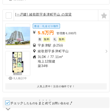
[一戸建] 綾歌郡宇多津町平山 の賃貸
敷金・礼金ゼロ物件
5.5
万円
管理費
6,000円
敷
無料
礼
無料
宇多津駅 歩25分
綾歌郡宇多津町平山
3LDK
/
77.11m²
地上12階建
築34年
8人検討中
人気上昇中！注目の物件です！
チェック
ま
と
め
て
したものを
お問い合わせ