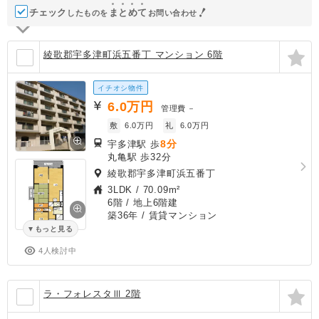
チェック
ま
と
め
て
したものを
お問い合わせ
綾歌郡宇多津町浜五番丁 マンション 6階
イチオシ物件
6.0
万円
管理費
－
敷
6.0万円
礼
6.0万円
8分
宇多津駅 歩
丸亀駅 歩32分
綾歌郡宇多津町浜五番丁
3LDK
/
70.09m²
6階 / 地上6階建
築36年
/ 賃貸マンション
もっと見る
4人検討中
ラ・フォレスタⅢ 2階