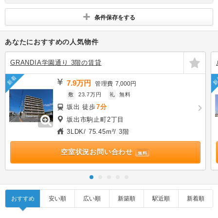
条件保存をする
あなたにおすすめの人気物件
GRANDIA学園通り 3階の賃貸
新着
新
7.9万円
管理費
7,000円
敷
23.7万円
礼
無料
坂出 徒歩
7分
坂出市駒止町2丁目
3LDK/ 75.45m²/ 3階
空室状況お問い合わせ
無料
おすすめ
安い順
広い順
新築順
駅近順
新着順