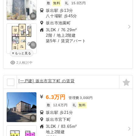
敷
無料
礼
15.0万円
坂出駅 歩13分
八十場駅 歩45分
坂出市池園町
3LDK
/
76.29m²
2階 / 地上2階建
築5年
/ 賃貸アパート
もっと見る
2人検討中
[一戸建] 坂出市宮下町 の賃貸
6.3
万円
管理費
3,000円
敷
12.6万円
礼
無料
坂出駅 歩21分
坂出市宮下町
3LDK
/
83.65m²
地上2階建