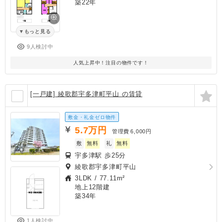
築22年
もっと見る
9人検討中
人気上昇中！注目の物件です！
[一戸建] 綾歌郡宇多津町平山 の賃貸
敷金・礼金ゼロ物件
5.7
万円
管理費
6,000円
敷
無料
礼
無料
宇多津駅 歩25分
綾歌郡宇多津町平山
3LDK
/
77.11m²
地上12階建
築34年
1人検討中