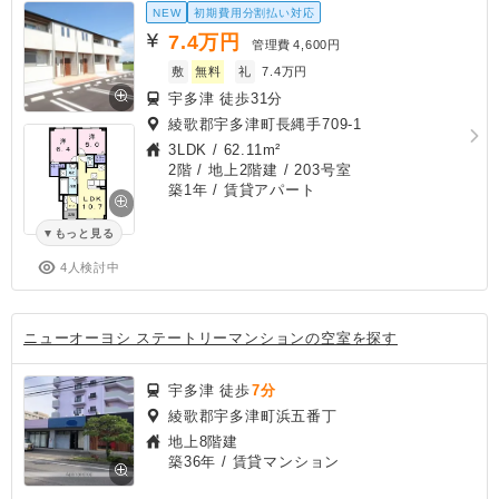
NEW
初期費用分割払い対応
7.4
万円
管理費
4,600円
敷
無料
礼
7.4万円
宇多津 徒歩31分
綾歌郡宇多津町長縄手709-1
3LDK
/
62.11m²
2階 / 地上2階建 / 203号室
築1年
/ 賃貸アパート
もっと見る
4人検討中
ニューオーヨシ ステートリーマンションの空室を探す
宇多津 徒歩
7分
綾歌郡宇多津町浜五番丁
地上8階建
築36年
/ 賃貸マンション