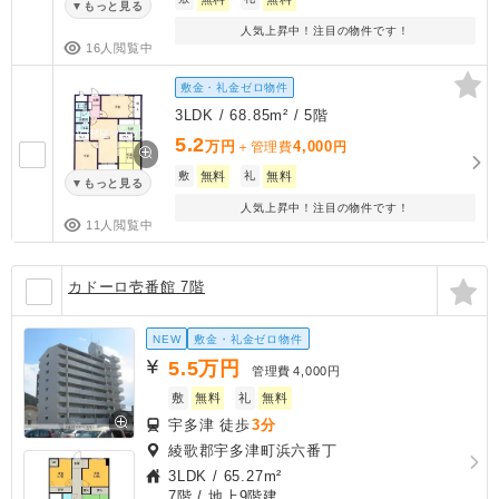
もっと見る
人気上昇中！注目の物件です！
16人閲覧中
敷金・礼金ゼロ物件
3LDK / 68.85m² / 5階
5.2
万円
4,000
＋管理費
円
敷
無料
礼
無料
もっと見る
人気上昇中！注目の物件です！
11人閲覧中
カドーロ壱番館 7階
NEW
敷金・礼金ゼロ物件
5.5
万円
管理費
4,000円
敷
無料
礼
無料
宇多津 徒歩
3分
綾歌郡宇多津町浜六番丁
3LDK
/
65.27m²
7階 / 地上9階建