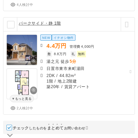
4人検討中
パークサイド・静 1階
NEW
イチオシ物件
4.4
万円
管理費
4,000円
敷
8.8万円
礼
無料
湯之元 徒歩
5分
日置市東市来町湯田
2DK
/
44.82m²
1階 / 地上2階建
築20年
/ 賃貸アパート
もっと見る
2人検討中
チェック
ま
と
め
て
したものを
お問い合わせ