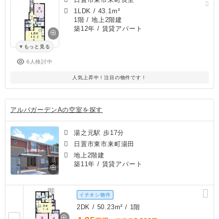
1LDK
/
43.1m²
1階 / 地上2階建
築12年
/ 賃貸アパート
もっと見る
6人検討中
人気上昇中！注目の物件です！
アルバガーデンAの空室を探す
湯之元駅 歩17分
日置市東市来町湯田
地上2階建
築11年
/ 賃貸アパート
イチオシ物件
2DK / 50.23m² / 1階