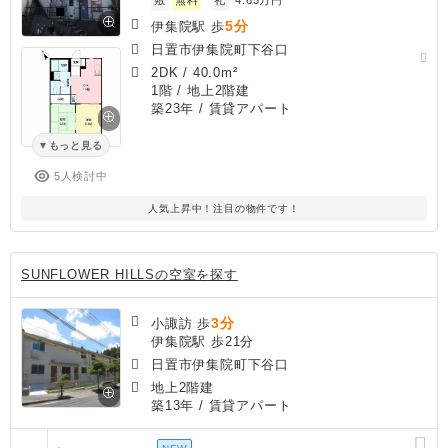
5分
伊集院駅 歩
日置市伊集院町下谷口
2DK
/
40.0m²
1階 / 地上2階建
築23年
/ 賃貸アパート
もっと見る
5人検討中
人気上昇中！注目の物件です！
SUNFLOWER HILLSの空室を探す
3分
小諏訪 歩
伊集院駅 歩21分
日置市伊集院町下谷口
地上2階建
築13年
/ 賃貸アパート