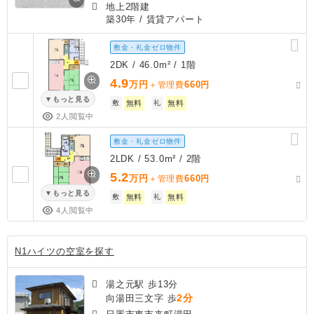
地上2階建
築30年
/ 賃貸アパート
敷金・礼金ゼロ物件
2DK / 46.0m² / 1階
4.9
万円
660
＋管理費
円
もっと見る
敷
無料
礼
無料
2人閲覧中
敷金・礼金ゼロ物件
2LDK / 53.0m² / 2階
5.2
万円
660
＋管理費
円
もっと見る
敷
無料
礼
無料
4人閲覧中
N1ハイツの空室を探す
湯之元駅 歩13分
2分
向湯田三文字 歩