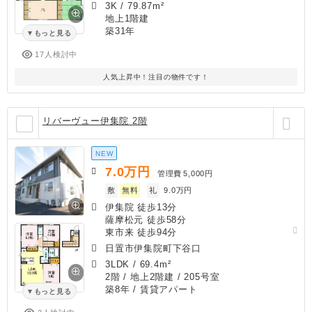
3K
/
79.87m²
地上1階建
築31年
もっと見る
17人検討中
人気上昇中！注目の物件です！
リバーヴュー伊集院 2階
NEW
7.0
万円
管理費
5,000円
敷
無料
礼
9.0万円
伊集院 徒歩13分
薩摩松元 徒歩58分
東市来 徒歩94分
日置市伊集院町下谷口
3LDK
/
69.4m²
2階 / 地上2階建 / 205号室
築8年
/ 賃貸アパート
もっと見る