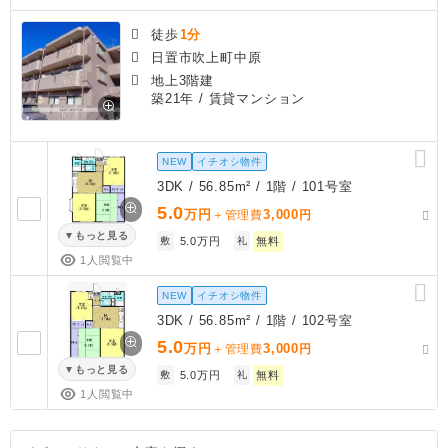
徒歩
1分
日置市吹上町中原
地上3階建
築21年
/ 賃貸マンション
NEW
イチオシ物件
3DK / 56.85m² / 1階 / 101号室
5.0
万円
3,000
＋管理費
円
もっと見る
敷
5.0万円
礼
無料
1人閲覧中
NEW
イチオシ物件
3DK / 56.85m² / 1階 / 102号室
5.0
万円
3,000
＋管理費
円
もっと見る
敷
5.0万円
礼
無料
1人閲覧中