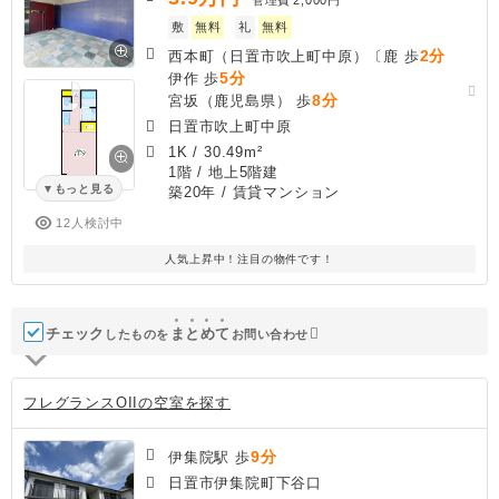
敷
無料
礼
無料
2分
西本町（日置市吹上町中原）〔鹿 歩
5分
伊作 歩
8分
宮坂（鹿児島県） 歩
日置市吹上町中原
1K
/
30.49m²
1階 / 地上5階建
もっと見る
築20年
/ 賃貸マンション
12人検討中
人気上昇中！注目の物件です！
チェック
ま
と
め
て
したものを
お問い合わせ
フレグランスOIIの空室を探す
9分
伊集院駅 歩
日置市伊集院町下谷口