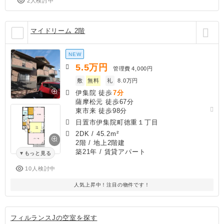
2人検討中
マイドリーム 2階
NEW
5.5
万円
管理費
4,000円
敷
無料
礼
8.0万円
伊集院 徒歩
7分
薩摩松元 徒歩67分
東市来 徒歩98分
日置市伊集院町徳重１丁目
2DK
/
45.2m²
2階 / 地上2階建
築21年
/ 賃貸アパート
もっと見る
10人検討中
人気上昇中！注目の物件です！
フィルランスJの空室を探す