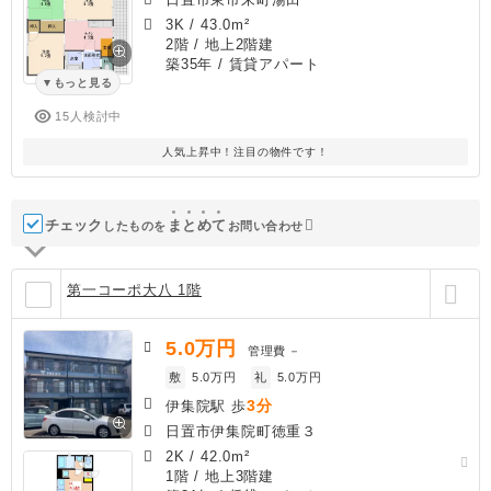
3K
/
43.0m²
2階 / 地上2階建
築35年
/ 賃貸アパート
もっと見る
15人検討中
人気上昇中！注目の物件です！
チェック
ま
と
め
て
したものを
お問い合わせ
第一コーポ大八 1階
5.0
万円
管理費
－
敷
5.0万円
礼
5.0万円
3分
伊集院駅 歩
日置市伊集院町徳重３
2K
/
42.0m²
1階 / 地上3階建