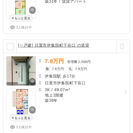
築31年
/ 賃貸アパート
もっと見る
3人検討中
[一戸建] 日置市伊集院町下谷口 の賃貸
7.8
万円
管理費
2,000円
敷
7.8万円
礼
7.8万円
伊集院駅 歩17分
日置市伊集院町下谷口
3K
/
49.07m²
地上1階建
築38年
もっと見る
3人検討中