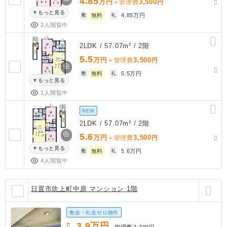
4.85
万円
3,500
＋管理費
円
もっと見る
敷
無料
礼
4.85万円
2人閲覧中
2LDK / 57.07m² / 2階
5.5
万円
3,500
＋管理費
円
敷
無料
礼
5.5万円
もっと見る
1人閲覧中
NEW
2LDK / 57.07m² / 2階
5.6
万円
3,500
＋管理費
円
もっと見る
敷
無料
礼
5.6万円
4人閲覧中
日置市吹上町中原 マンション 1階
敷金・礼金ゼロ物件
3.9
万円
管理費
2,000円