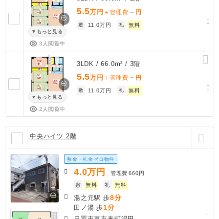
5.5
万円
－
＋管理費
円
敷
11.0万円
礼
無料
もっと見る
3人閲覧中
3LDK / 66.0m² / 3階
5.5
万円
－
＋管理費
円
敷
11.0万円
礼
無料
もっと見る
2人閲覧中
中央ハイツ 2階
敷金・礼金ゼロ物件
4.0
万円
管理費
660円
敷
無料
礼
無料
8分
湯之元駅 歩
1分
田ノ湯 歩
日置市東市来町湯田