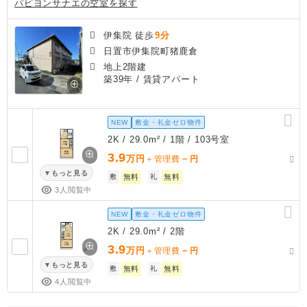
パピヨンサナエの空室を探す
伊集院 徒歩
9分
日置市伊集院町猪鹿倉
地上2階建
築39年
/ 賃貸アパート
NEW
敷金・礼金ゼロ物件
2K / 29.0m² / 1階 / 103号室
3.9
万円
－
＋管理費
円
もっと見る
敷
無料
礼
無料
3人閲覧中
NEW
敷金・礼金ゼロ物件
2K / 29.0m² / 2階
3.9
万円
－
＋管理費
円
もっと見る
敷
無料
礼
無料
4人閲覧中