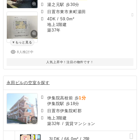
湯之元駅 歩30分
日置市東市来町湯田
4DK
/
59.0m²
地上1階建
築37年
もっと見る
8人検討中
人気上昇中！注目の物件です！
永田ビルの空室を探す
1分
伊集院高校前 歩
伊集院駅 歩18分
日置市伊集院町郡
地上3階建
築32年
/ 賃貸マンション
3LDK / 66.0m² / 2階