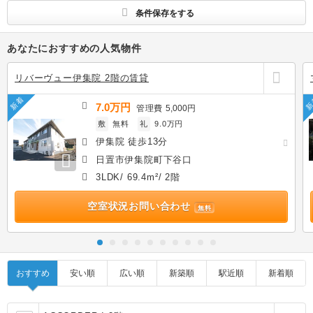
条件保存をする
あなたにおすすめの人気物件
リバーヴュー伊集院 2階の賃貸
新着
新
7.0万円
管理費
5,000円
敷
無料
礼
9.0万円
伊集院 徒歩13分
日置市伊集院町下谷口
3LDK/ 69.4m²/ 2階
空室状況お問い合わせ
無料
おすすめ
安い順
広い順
新築順
駅近順
新着順