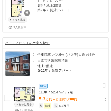
1LDK
/
45.27m²
1階 / 地上2階建
築7年
/ 賃貸アパート
もっと見る
3人検討中
パーミィヒルⅠの空室を探す
伊集院駅 バス6分 (バス停)大迫 歩5分
日置市伊集院町清藤
地上2階建
築11年
/ 賃貸アパート
NEW
1LDK / 52.47m² / 2階
5.3
万円
1,800
＋管理費
円
もっと見る
敷
無料
礼
5.3万円
2人閲覧中