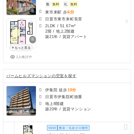
敷
無料
礼
無料
6分
東市来駅 歩
日置市東市来町長里
2LDK
/
51.67m²
2階 / 地上2階建
築21年
/ 賃貸アパート
もっと見る
2人検討中
パームヒルズマンションの空室を探す
伊集院 徒歩
10分
日置市伊集院町徳重
地上8階建
築20年
/ 賃貸マンション
NEW
敷金・礼金ゼロ物件