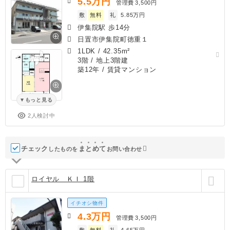
5.5
万円
管理費
3,500円
敷
無料
礼
5.85万円
伊集院駅 歩14分
日置市伊集院町徳重１
1LDK
/
42.35m²
3階 / 地上3階建
築12年
/ 賃貸マンション
もっと見る
2人検討中
チェック
ま
と
め
て
したものを
お問い合わせ
ロイヤル ＫＩ 1階
イチオシ物件
4.3
万円
管理費
3,500円
敷
無料
礼
4.65万円