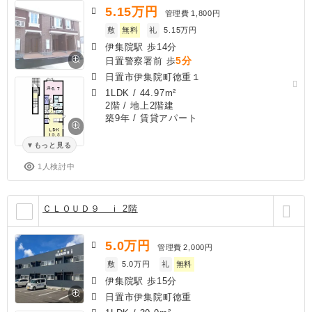
5.15
万円
管理費
1,800円
敷
無料
礼
5.15万円
伊集院駅 歩14分
5分
日置警察署前 歩
日置市伊集院町徳重１
1LDK
/
44.97m²
2階 / 地上2階建
築9年
/ 賃貸アパート
もっと見る
1人検討中
ＣＬＯＵＤ９ ｉ 2階
5.0
万円
管理費
2,000円
敷
5.0万円
礼
無料
伊集院駅 歩15分
日置市伊集院町徳重