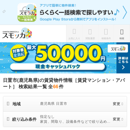
お気に入り
閲覧履歴
検索条件
検索
日置市(鹿児島県)の賃貸物件情報［賃貸マンション・アパ
ート］ 検索結果一覧
全
66
件
地域
鹿児島県 日置市
変更
指定なし
絞り込み条件
変更
家賃、間取り、設備条件などで絞り込めま
す