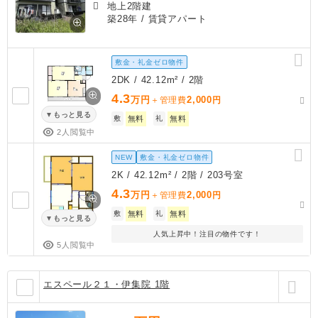
地上2階建
築28年
/ 賃貸アパート
敷金・礼金ゼロ物件
2DK / 42.12m² / 2階
4.3
万円
2,000
＋管理費
円
もっと見る
敷
無料
礼
無料
2人閲覧中
NEW
敷金・礼金ゼロ物件
2K / 42.12m² / 2階 / 203号室
4.3
万円
2,000
＋管理費
円
敷
無料
礼
無料
もっと見る
人気上昇中！注目の物件です！
5人閲覧中
エスペール２１・伊集院 1階