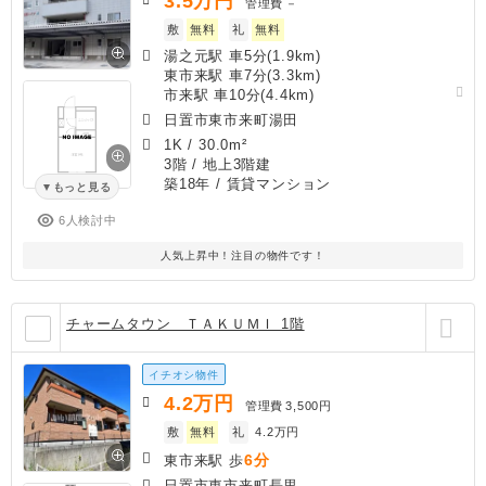
3.5
万円
管理費
－
敷
無料
礼
無料
湯之元駅 車5分(1.9km)
東市来駅 車7分(3.3km)
市来駅 車10分(4.4km)
日置市東市来町湯田
1K
/
30.0m²
3階 / 地上3階建
築18年
/ 賃貸マンション
もっと見る
6人検討中
人気上昇中！注目の物件です！
チャームタウン ＴＡＫＵＭＩ 1階
イチオシ物件
4.2
万円
管理費
3,500円
敷
無料
礼
4.2万円
6分
東市来駅 歩
日置市東市来町長里