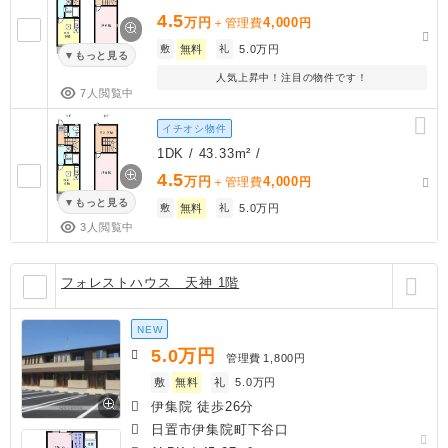
4.5
万円
4,000
＋管理費
円
敷
無料
礼
5.0万円
もっと見る
人気上昇中！注目の物件です！
7人閲覧中
イチオシ物件
1DK / 43.33m² /
4.5
万円
4,000
＋管理費
円
もっと見る
敷
無料
礼
5.0万円
3人閲覧中
フォレストハウス 天神 1階
NEW
5.0
万円
管理費
1,800円
敷
無料
礼
5.0万円
伊集院 徒歩26分
日置市伊集院町下谷口