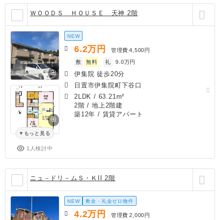
ＷＯＯＤＳ ＨＯＵＳＥ 天神 2階
NEW
6.2
万円
管理費
4,500円
敷
無料
礼
9.0万円
伊集院 徒歩20分
日置市伊集院町下谷口
2LDK
/
63.21m²
2階 / 地上2階建
築12年
/ 賃貸アパート
もっと見る
1人検討中
ニュ－ドリ－ムＳ・ＫII 2階
NEW
敷金・礼金ゼロ物件
4.2
万円
管理費
2,000円