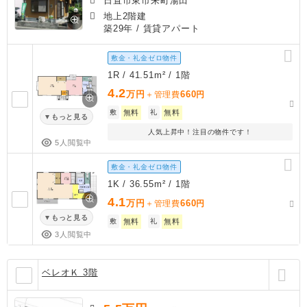
日置市東市来町湯田
地上2階建
築29年
/ 賃貸アパート
敷金・礼金ゼロ物件
1R / 41.51m² / 1階
4.2
万円
660
＋管理費
円
敷
無料
礼
無料
もっと見る
人気上昇中！注目の物件です！
5人閲覧中
敷金・礼金ゼロ物件
1K / 36.55m² / 1階
4.1
万円
660
＋管理費
円
もっと見る
敷
無料
礼
無料
3人閲覧中
ベレオＫ 3階