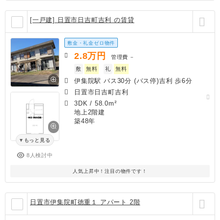
[一戸建] 日置市日吉町吉利 の賃貸
敷金・礼金ゼロ物件
2.8
万円
管理費
－
敷
無料
礼
無料
伊集院駅 バス30分 (バス停)吉利 歩6分
日置市日吉町吉利
3DK
/
58.0m²
地上2階建
築48年
もっと見る
8人検討中
人気上昇中！注目の物件です！
日置市伊集院町徳重１ アパート 2階