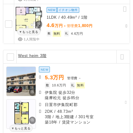
NEW
イチオシ物件
1LDK / 40.49m² / 1階
4.6
万円
1,800
＋管理費
円
もっと見る
敷
無料
礼
4.6万円
1人閲覧中
West heim 3階
NEW
5.3
万円
管理費
－
敷
10.6万円
礼
無料
伊集院 徒歩32分
薩摩松元 徒歩85分
日置市伊集院町郡
2DK
/
48.73m²
3階 / 地上3階建 / 301号室
築18年
/ 賃貸マンション
もっと見る