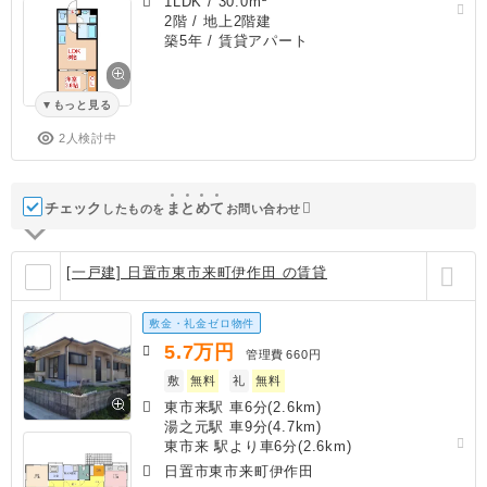
1LDK
/
30.0m²
2階 / 地上2階建
築5年
/ 賃貸アパート
もっと見る
2人検討中
チェック
ま
と
め
て
したものを
お問い合わせ
[一戸建] 日置市東市来町伊作田 の賃貸
敷金・礼金ゼロ物件
5.7
万円
管理費
660円
敷
無料
礼
無料
東市来駅 車6分(2.6km)
湯之元駅 車9分(4.7km)
東市来 駅より車6分(2.6km)
日置市東市来町伊作田