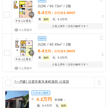
NEW
2LDK / 60.72m² / 2階
6.4
万円
4,500
＋管理費
円
敷
無料
礼
9.0万円
もっと見る
人気上昇中！注目の物件です！
6人閲覧中
NEW
2LDK / 60.45m² / 2階
6.4
万円
4,500
＋管理費
円
敷
無料
礼
9.0万円
もっと見る
人気上昇中！注目の物件です！
5人閲覧中
[一戸建] 日置市東市来町湯田 の賃貸
イチオシ物件
4.2
万円
管理費
－
敷
8.4万円
礼
無料