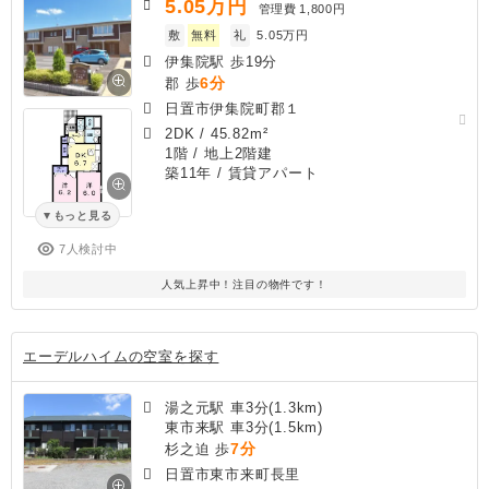
5.05
万円
管理費
1,800円
敷
無料
礼
5.05万円
伊集院駅 歩19分
6分
郡 歩
日置市伊集院町郡１
2DK
/
45.82m²
1階 / 地上2階建
築11年
/ 賃貸アパート
もっと見る
7人検討中
人気上昇中！注目の物件です！
エーデルハイムの空室を探す
湯之元駅 車3分(1.3km)
東市来駅 車3分(1.5km)
7分
杉之迫 歩
日置市東市来町長里