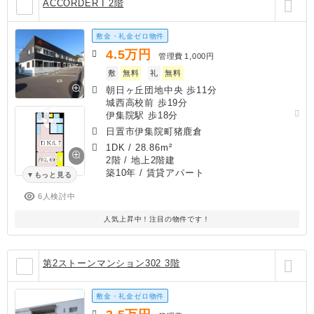
ACCORDER I 2階
敷金・礼金ゼロ物件
4.5
万円
管理費
1,000円
敷
無料
礼
無料
朝日ヶ丘団地中央 歩11分
城西高校前 歩19分
伊集院駅 歩18分
日置市伊集院町猪鹿倉
1DK
/
28.86m²
2階 / 地上2階建
築10年
/ 賃貸アパート
もっと見る
6人検討中
人気上昇中！注目の物件です！
第2ストーンマンション302 3階
敷金・礼金ゼロ物件