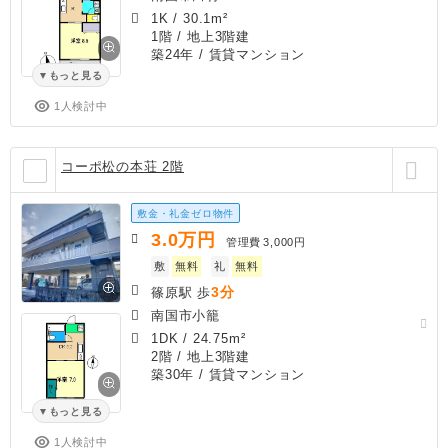
1K
/
30.1m²
1階 / 地上3階建
築24年
/ 賃貸マンション
もっと見る
1人検討中
コーポ松の本荘 2階
敷金・礼金ゼロ物件
3.0
万円
管理費
3,000円
敷
無料
礼
無料
3分
篠原駅 歩
南国市小籠
1DK
/
24.75m²
2階 / 地上3階建
築30年
/ 賃貸マンション
もっと見る
1人検討中