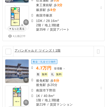
3分
住吉通駅 歩
3分
東工業前駅 歩
8分
篠原駅 歩
南国市篠原
1DK
/
28.16m²
2階 / 地上3階建
もっと見る
築35年
/ 賃貸アパート
4人検討中
アバンギャルド ツインズ I 1階
敷金・礼金ゼロ物件
4.7
万円
管理費
－
敷
無料
礼
無料
8分
後免町駅 歩
後免駅 歩20分
南国市下野田
1K
/
40.8m²
1階 / 地上3階建
築21年
/ 賃貸マンション