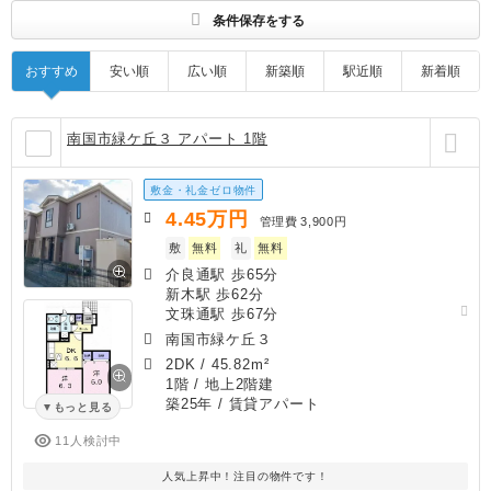
条件保存をする
おすすめ
安い順
広い順
新築順
駅近順
新着順
南国市緑ケ丘３ アパート 1階
敷金・礼金ゼロ物件
4.45
万円
管理費
3,900円
敷
無料
礼
無料
介良通駅 歩65分
新木駅 歩62分
文珠通駅 歩67分
南国市緑ケ丘３
2DK
/
45.82m²
1階 / 地上2階建
築25年
/ 賃貸アパート
もっと見る
11人検討中
人気上昇中！注目の物件です！