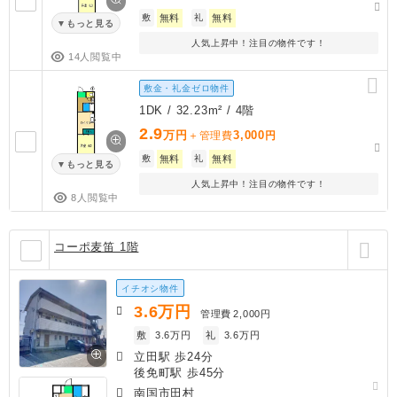
敷
無料
礼
無料
もっと見る
人気上昇中！注目の物件です！
14人閲覧中
敷金・礼金ゼロ物件
1DK / 32.23m² / 4階
2.9
万円
3,000
＋管理費
円
敷
無料
礼
無料
もっと見る
人気上昇中！注目の物件です！
8人閲覧中
コーポ麦笛 1階
イチオシ物件
3.6
万円
管理費
2,000円
敷
3.6万円
礼
3.6万円
立田駅 歩24分
後免町駅 歩45分
南国市田村