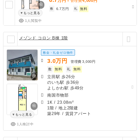
万円
4,000
＋管理費
円
敷
6.7万円
礼
無料
もっと見る
1人閲覧中
メゾンド コロン B棟 1階
敷金・礼金ゼロ物件
3.0
万円
管理費
3,000円
敷
無料
礼
無料
立田駅 歩26分
のいち駅 歩36分
よしかわ駅 歩49分
南国市物部
1K
/
23.08m²
1階 / 地上2階建
築29年
/ 賃貸アパート
もっと見る
1人検討中