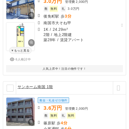
3.0
万円
管理費
2,000円
敷
無料
礼
3.0万円
3分
後免町駅 歩
南国市大そね甲
1K
/
24.29m²
2階 / 地上2階建
築28年
/ 賃貸アパート
もっと見る
6人検討中
人気上昇中！注目の物件です！
サンホーム南国 1階
敷金・礼金ゼロ物件
3.6
万円
管理費
2,000円
敷
無料
礼
無料
4分
篠原駅 歩
6分
小篭通駅 歩