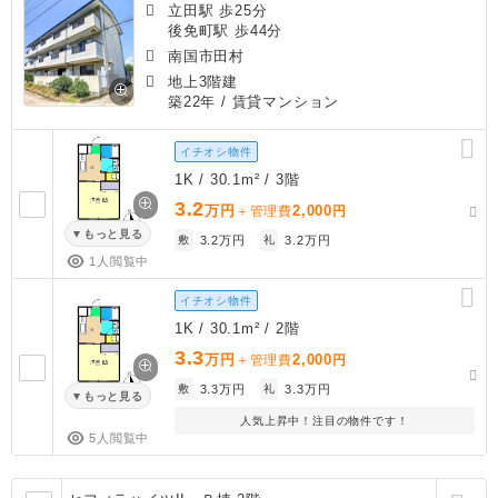
立田駅 歩25分
後免町駅 歩44分
南国市田村
地上3階建
築22年
/ 賃貸マンション
イチオシ物件
1K / 30.1m² / 3階
3.2
万円
2,000
＋管理費
円
もっと見る
敷
3.2万円
礼
3.2万円
1人閲覧中
イチオシ物件
1K / 30.1m² / 2階
3.3
万円
2,000
＋管理費
円
敷
3.3万円
礼
3.3万円
もっと見る
人気上昇中！注目の物件です！
5人閲覧中