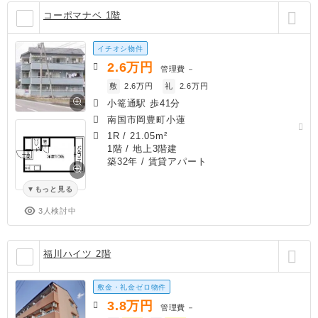
コーポマナベ 1階
イチオシ物件
2.6
万円
管理費
－
敷
2.6万円
礼
2.6万円
小篭通駅 歩41分
南国市岡豊町小蓮
1R
/
21.05m²
1階 / 地上3階建
築32年
/ 賃貸アパート
もっと見る
3人検討中
福川ハイツ 2階
敷金・礼金ゼロ物件
3.8
万円
管理費
－