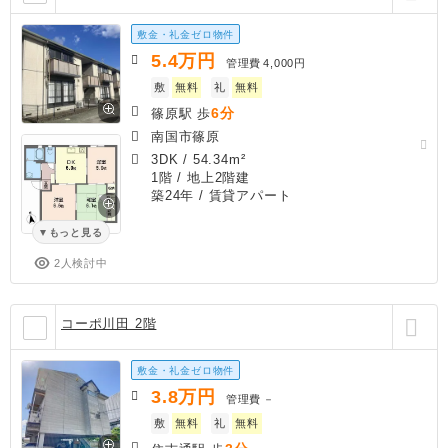
敷金・礼金ゼロ物件
5.4
万円
管理費
4,000円
敷
無料
礼
無料
6分
篠原駅 歩
南国市篠原
3DK
/
54.34m²
1階 / 地上2階建
築24年
/ 賃貸アパート
もっと見る
2人検討中
コーポ川田 2階
敷金・礼金ゼロ物件
3.8
万円
管理費
－
敷
無料
礼
無料