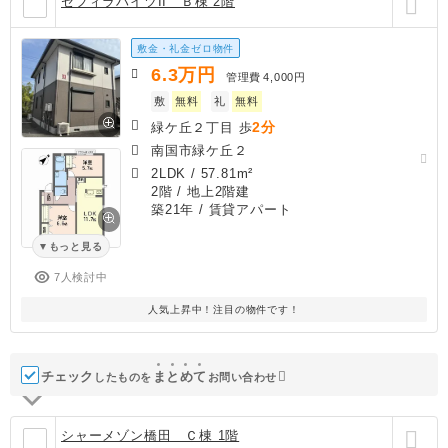
セフィラハイツII Ｂ棟 2階
敷金・礼金ゼロ物件
6.3
万円
管理費
4,000円
敷
無料
礼
無料
2分
緑ケ丘２丁目 歩
南国市緑ケ丘２
2LDK
/
57.81m²
2階 / 地上2階建
築21年
/ 賃貸アパート
もっと見る
7人検討中
人気上昇中！注目の物件です！
チェック
ま
と
め
て
したものを
お問い合わせ
シャーメゾン橋田 Ｃ棟 1階