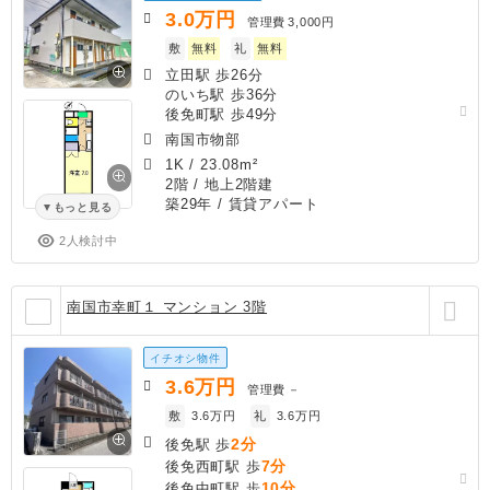
3.0
万円
管理費
3,000円
敷
無料
礼
無料
立田駅 歩26分
のいち駅 歩36分
後免町駅 歩49分
南国市物部
1K
/
23.08m²
2階 / 地上2階建
築29年
/ 賃貸アパート
もっと見る
2人検討中
南国市幸町１ マンション 3階
イチオシ物件
3.6
万円
管理費
－
敷
3.6万円
礼
3.6万円
2分
後免駅 歩
7分
後免西町駅 歩
10分
後免中町駅 歩