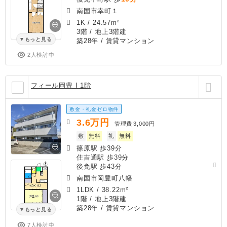
南国市幸町１
1K
/
24.57m²
3階 / 地上3階建
もっと見る
築28年
/ 賃貸マンション
2人検討中
フィール岡豊 I 1階
敷金・礼金ゼロ物件
3.6
万円
管理費
3,000円
敷
無料
礼
無料
篠原駅 歩39分
住吉通駅 歩39分
後免駅 歩43分
南国市岡豊町八幡
1LDK
/
38.22m²
1階 / 地上3階建
築28年
/ 賃貸マンション
もっと見る
7人検討中