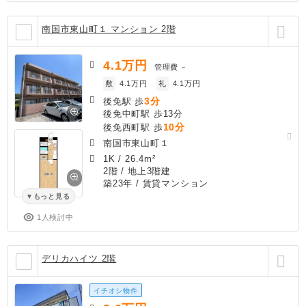
南国市東山町１ マンション 2階
4.1
万円
管理費
－
敷
4.1万円
礼
4.1万円
3分
後免駅 歩
後免中町駅 歩13分
10分
後免西町駅 歩
南国市東山町１
1K
/
26.4m²
2階 / 地上3階建
築23年
/ 賃貸マンション
もっと見る
1人検討中
デリカハイツ 2階
イチオシ物件