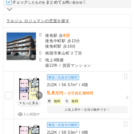
チェック
ま
と
め
て
したものを
お問い合わせ
ラルジュ ロジュマンの空室を探す
8分
後免駅 歩
後免中町駅 歩13分
後免町駅 歩16分
南国市東山町２丁目
地上4階建
築22年
/ 賃貸マンション
敷金・礼金ゼロ物件
2LDK / 56.57m² / 4階
5.6
万円
2,800
＋管理費
円
敷
無料
礼
無料
もっと見る
人気上昇中！注目の物件です！
5人閲覧中
敷金・礼金ゼロ物件
2LDK / 58.53m² / 4階