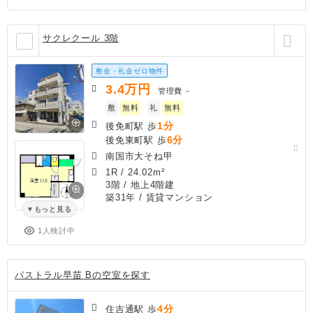
サクレクール 3階
敷金・礼金ゼロ物件
3.4
万円
管理費
－
敷
無料
礼
無料
1分
後免町駅 歩
6分
後免東町駅 歩
南国市大そね甲
1R
/
24.02m²
3階 / 地上4階建
築31年
/ 賃貸マンション
もっと見る
1人検討中
パストラル早苗 Bの空室を探す
4分
住吉通駅 歩