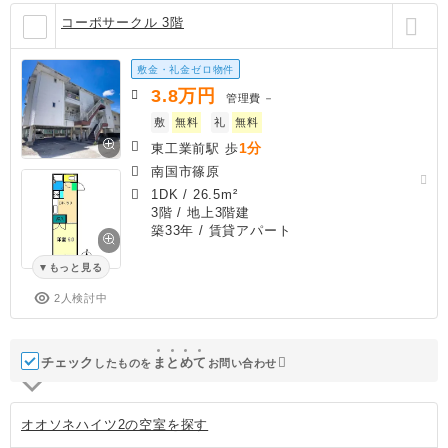
コーポサークル 3階
敷金・礼金ゼロ物件
3.8
万円
管理費
－
敷
無料
礼
無料
1分
東工業前駅 歩
南国市篠原
1DK
/
26.5m²
3階 / 地上3階建
築33年
/ 賃貸アパート
もっと見る
2人検討中
チェック
ま
と
め
て
したものを
お問い合わせ
オオソネハイツ2の空室を探す