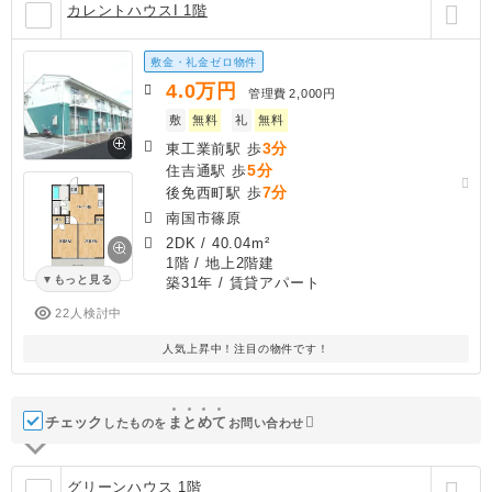
カレントハウスI 1階
敷金・礼金ゼロ物件
4.0
万円
管理費
2,000円
敷
無料
礼
無料
3分
東工業前駅 歩
5分
住吉通駅 歩
7分
後免西町駅 歩
南国市篠原
2DK
/
40.04m²
1階 / 地上2階建
もっと見る
築31年
/ 賃貸アパート
22人検討中
人気上昇中！注目の物件です！
チェック
ま
と
め
て
したものを
お問い合わせ
グリーンハウス 1階