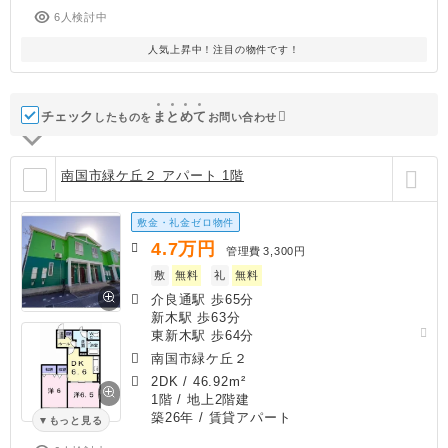
6人検討中
人気上昇中！注目の物件です！
チェック
ま
と
め
て
したものを
お問い合わせ
南国市緑ケ丘２ アパート 1階
敷金・礼金ゼロ物件
4.7
万円
管理費
3,300円
敷
無料
礼
無料
介良通駅 歩65分
新木駅 歩63分
東新木駅 歩64分
南国市緑ケ丘２
2DK
/
46.92m²
1階 / 地上2階建
築26年
/ 賃貸アパート
もっと見る