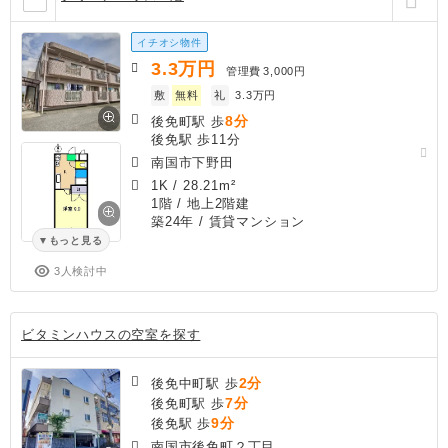
イチオシ物件
3.3
万円
管理費
3,000円
敷
無料
礼
3.3万円
8分
後免町駅 歩
後免駅 歩11分
南国市下野田
1K
/
28.21m²
1階 / 地上2階建
築24年
/ 賃貸マンション
もっと見る
3人検討中
ビタミンハウスの空室を探す
2分
後免中町駅 歩
7分
後免町駅 歩
9分
後免駅 歩
南国市後免町２丁目