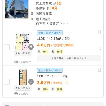
3分
東工業前駅 歩
10分
篠原駅 歩
南国市篠原
地上3階建
築32年
/ 賃貸アパート
敷金・礼金ゼロ物件
1LDK / 40.17m² / 2階
4.6
万円
1,900
＋管理費
円
敷
無料
礼
無料
もっと見る
人気上昇中！注目の物件です！
6人閲覧中
敷金・礼金ゼロ物件
1DK / 28.16m² / 2階
3.9
万円
－
＋管理費
円
もっと見る
敷
無料
礼
無料
1人閲覧中