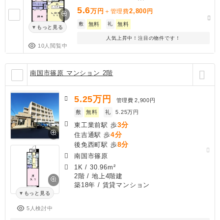
5.6
万円
2,800
＋管理費
円
敷
無料
礼
無料
もっと見る
人気上昇中！注目の物件です！
10人閲覧中
南国市篠原 マンション 2階
5.25
万円
管理費
2,900円
敷
無料
礼
5.25万円
3分
東工業前駅 歩
4分
住吉通駅 歩
8分
後免西町駅 歩
南国市篠原
1K
/
30.96m²
2階 / 地上4階建
築18年
/ 賃貸マンション
もっと見る
5人検討中