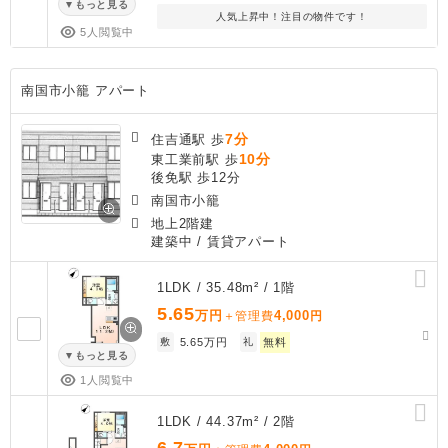
もっと見る
人気上昇中！注目の物件です！
5人閲覧中
南国市小籠 アパート
7分
住吉通駅 歩
10分
東工業前駅 歩
後免駅 歩12分
南国市小籠
地上2階建
建築中
/ 賃貸アパート
1LDK / 35.48m² / 1階
5.65
万円
4,000
＋管理費
円
敷
5.65万円
礼
無料
もっと見る
1人閲覧中
1LDK / 44.37m² / 2階
6.7