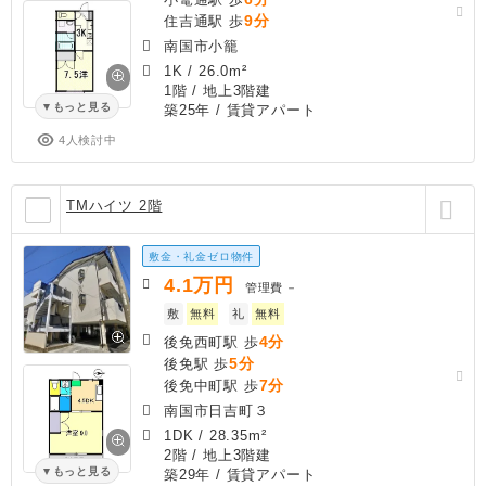
9分
住吉通駅 歩
南国市小籠
1K
/
26.0m²
1階 / 地上3階建
もっと見る
築25年
/ 賃貸アパート
4人検討中
TMハイツ 2階
敷金・礼金ゼロ物件
4.1
万円
管理費
－
敷
無料
礼
無料
4分
後免西町駅 歩
5分
後免駅 歩
7分
後免中町駅 歩
南国市日吉町３
1DK
/
28.35m²
2階 / 地上3階建
もっと見る
築29年
/ 賃貸アパート