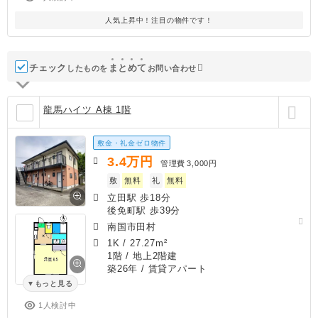
人気上昇中！注目の物件です！
チェック
ま
と
め
て
したものを
お問い合わせ
龍馬ハイツ A棟 1階
敷金・礼金ゼロ物件
3.4
万円
管理費
3,000円
敷
無料
礼
無料
立田駅 歩18分
後免町駅 歩39分
南国市田村
1K
/
27.27m²
1階 / 地上2階建
築26年
/ 賃貸アパート
もっと見る
1人検討中