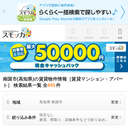
お気に入り
閲覧履歴
検索条件
検索
南国市(高知県)の賃貸物件情報［賃貸マンション・アパー
ト］ 検索結果一覧
全
401
件
地域
高知県 南国市
変更
指定なし
絞り込み条件
変更
家賃、間取り、設備条件などで絞り込めま
す