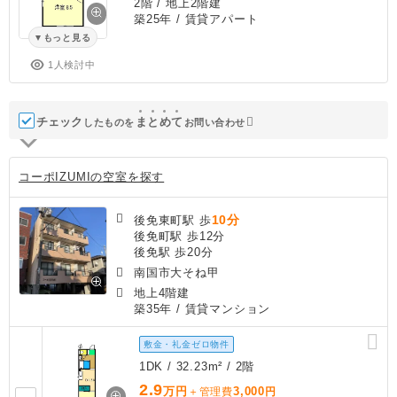
2階 / 地上2階建
築25年
/ 賃貸アパート
もっと見る
1人検討中
チェック
ま
と
め
て
したものを
お問い合わせ
コーポIZUMIの空室を探す
10分
後免東町駅 歩
後免町駅 歩12分
後免駅 歩20分
南国市大そね甲
地上4階建
築35年
/ 賃貸マンション
敷金・礼金ゼロ物件
1DK / 32.23m² / 2階
2.9
万円
3,000
＋管理費
円