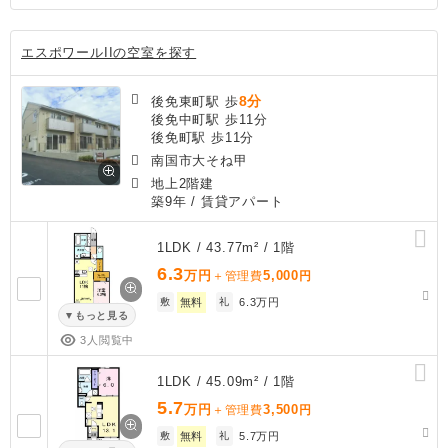
エスポワールIIの空室を探す
8分
後免東町駅 歩
後免中町駅 歩11分
後免町駅 歩11分
南国市大そね甲
地上2階建
築9年
/ 賃貸アパート
1LDK / 43.77m² / 1階
6.3
万円
5,000
＋管理費
円
敷
無料
礼
6.3万円
もっと見る
3人閲覧中
1LDK / 45.09m² / 1階
5.7
万円
3,500
＋管理費
円
敷
無料
礼
5.7万円