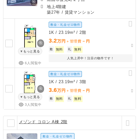
地上4階建
築27年
/ 賃貸マンション
敷金・礼金ゼロ物件
1K / 23.19m² / 2階
3.2
万円
－
＋管理費
円
敷
無料
礼
無料
もっと見る
人気上昇中！注目の物件です！
6人閲覧中
敷金・礼金ゼロ物件
1K / 23.19m² / 3階
3.6
万円
－
＋管理費
円
もっと見る
敷
無料
礼
無料
3人閲覧中
メゾンド コロン A棟 2階
敷金・礼金ゼロ物件