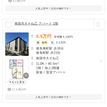
6人検討中
人気上昇中！注目の物件です！
南国市大そね乙 アパート 1階
5.5
万円
管理費
4,100円
敷
無料
礼
5.5万円
後免東町駅 歩18分
後免町駅 歩22分
南国市大そね乙
1LDK
/
40.0m²
1階 / 地上2階建
新築
/ 賃貸アパート
もっと見る
17人検討中
人気上昇中！注目の物件です！