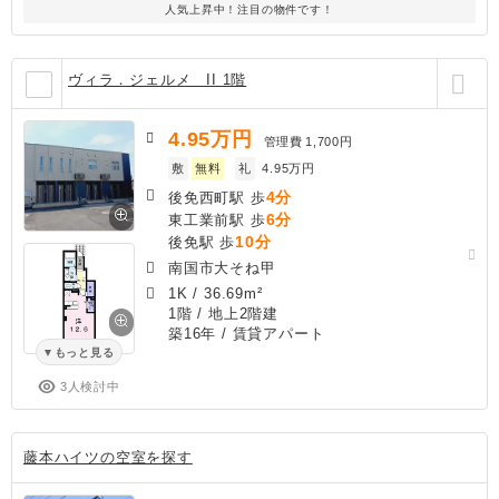
人気上昇中！注目の物件です！
ヴィラ．ジェルメ II 1階
4.95
万円
管理費
1,700円
敷
無料
礼
4.95万円
4分
後免西町駅 歩
6分
東工業前駅 歩
10分
後免駅 歩
南国市大そね甲
1K
/
36.69m²
1階 / 地上2階建
築16年
/ 賃貸アパート
もっと見る
3人検討中
藤本ハイツの空室を探す