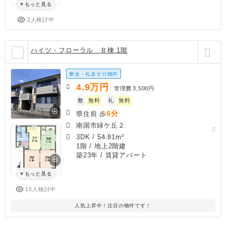
もっと見る
2人検討中
ハイツ・フローラル Ｂ棟 1階
敷金・礼金ゼロ物件
4.9
万円
管理費
3,500円
敷
無料
礼
無料
6分
県住前 歩
南国市緑ケ丘２
3DK
/
54.81m²
1階 / 地上2階建
築23年
/ 賃貸アパート
もっと見る
15人検討中
人気上昇中！注目の物件です！