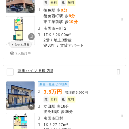
敷
無料
礼
無料
8分
後免駅 歩
9分
後免西町駅 歩
10分
東工業前駅 歩
南国市幸町２
1DK
/
26.09m²
2階 / 地上3階建
もっと見る
築30年
/ 賃貸アパート
2人検討中
龍馬ハイツ B棟 2階
敷金・礼金ゼロ物件
3.5
万円
管理費
3,000円
敷
無料
礼
無料
立田駅 歩18分
後免町駅 歩36分
南国市田村
1K
/
27.27m²