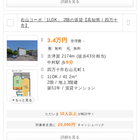
詳細を見る
右山コーポ「1LDK」 2階の賃貸【高知県 / 四万十
市】
3.4
万円
管理費
－
敷
無料
礼
無料
古津賀 2174m (徒歩43分相当)
9分
中村駅 歩
四万十市右山元町１
1LDK
/
41.2m²
2階 / 地上3階建
築51年
/ 賃貸マンション
もっと見る
10人以上
ただいま
が検討中！
20,000円
対象者全員に
キャッシュバック
詳細を見る