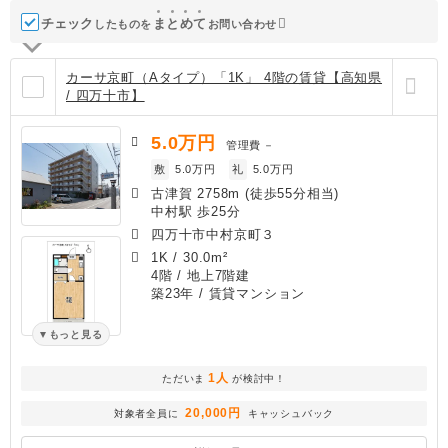
チェック
ま
と
め
て
したものを
お問い合わせ
カーサ京町（Aタイプ）「1K」 4階の賃貸【高知県
/ 四万十市】
5.0
万円
管理費
－
敷
5.0万円
礼
5.0万円
古津賀 2758m (徒歩55分相当)
中村駅 歩25分
四万十市中村京町３
1K
/
30.0m²
4階 / 地上7階建
築23年
/ 賃貸マンション
もっと見る
1人
ただいま
が検討中！
20,000円
対象者全員に
キャッシュバック