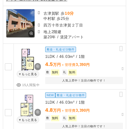
10分
古津賀駅 歩
中村駅 歩25分
四万十市古津賀２丁目
地上2階建
築20年
/ 賃貸アパート
敷金・礼金ゼロ物件
1LDK / 46.03m² / 1階
4.5
万円
3,390
＋管理費
円
敷
無料
礼
無料
もっと見る
人気上昇中！注目の物件です！
15人閲覧中
NEW
敷金・礼金ゼロ物件
1LDK / 46.03m² / 1階
4.8
万円
3,390
＋管理費
円
敷
無料
礼
無料
もっと見る
人気上昇中！注目の物件です！