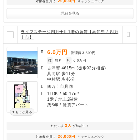
20,000円
対象者全員に
キャッシュバック
詳細を見る
ライフステージ四万十II 1階の賃貸【高知県 / 四万
十市】
6.0
万円
管理費
3,500円
敷
無料
礼
6.0万円
古津賀 4615m (徒歩92分相当)
具同駅 歩11分
中村駅 歩46分
四万十市具同
1LDK
/
50.17m²
1階 / 地上2階建
築6年
/ 賃貸アパート
もっと見る
3人
ただいま
が検討中！
20,000円
対象者全員に
キャッシュバック