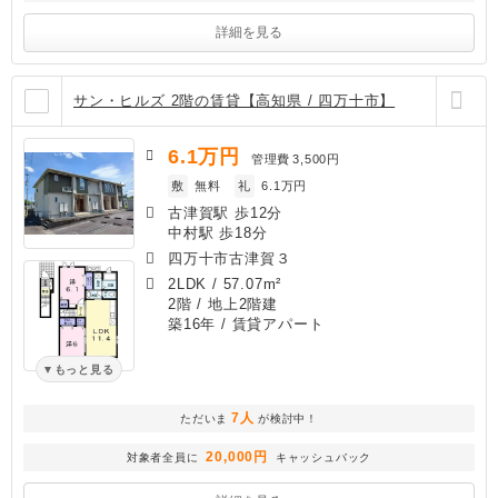
詳細を見る
サン・ヒルズ 2階の賃貸【高知県 / 四万十市】
6.1
万円
管理費
3,500円
敷
無料
礼
6.1万円
古津賀駅 歩12分
中村駅 歩18分
四万十市古津賀３
2LDK
/
57.07m²
2階 / 地上2階建
築16年
/ 賃貸アパート
もっと見る
7人
ただいま
が検討中！
20,000円
対象者全員に
キャッシュバック