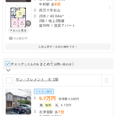
8分
中村駅 歩
四万十市右山
2DK
/
40.04m²
2階 / 地上2階建
築30年
/ 賃貸アパート
もっと見る
9人検討中
人気上昇中！注目の物件です！
チェック
ま
と
め
て
したものを
お問い合わせ
サン・クレメント Ｂ 1階
イチオシ物件
5.7
万円
管理費
3,500円
敷
無料
礼
5.7万円
7分
古津賀駅 歩