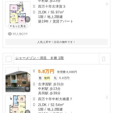
中村駅 歩23分
四万十市古津賀３
2LDK
/
55.97m²
1階 / 地上2階建
築19年
/ 賃貸アパート
もっと見る
40人検討中
人気上昇中！注目の物件です！
シャーメゾン・清流 Ｂ棟 1階
5.8
万円
管理費
4,000円
敷
無料
礼
5.0万円
古津賀駅 歩31分
中村駅 歩13分
具同駅 歩39分
四万十市中村大橋通７
2LDK
/
52.54m²
1階 / 地上2階建