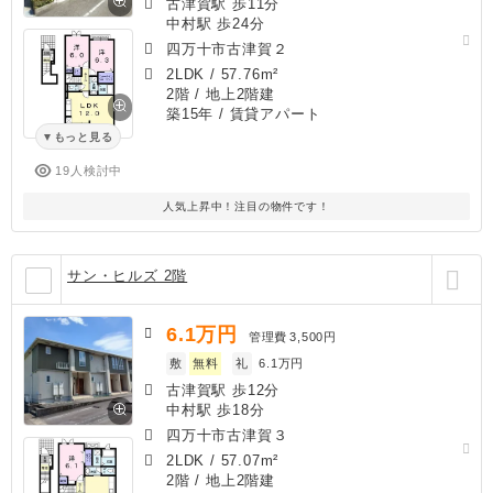
古津賀駅 歩11分
中村駅 歩24分
四万十市古津賀２
2LDK
/
57.76m²
2階 / 地上2階建
築15年
/ 賃貸アパート
もっと見る
19人検討中
人気上昇中！注目の物件です！
サン・ヒルズ 2階
6.1
万円
管理費
3,500円
敷
無料
礼
6.1万円
古津賀駅 歩12分
中村駅 歩18分
四万十市古津賀３
2LDK
/
57.07m²
2階 / 地上2階建