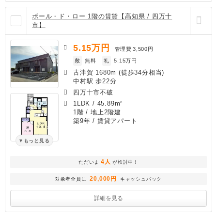
ボール・ド・ロー 1階の賃貸【高知県 / 四万十
市】
5.15
万円
管理費
3,500円
敷
無料
礼
5.15万円
古津賀 1680m (徒歩34分相当)
中村駅 歩22分
四万十市不破
1LDK
/
45.89m²
1階 / 地上2階建
築9年
/ 賃貸アパート
もっと見る
4人
ただいま
が検討中！
20,000円
対象者全員に
キャッシュバック
詳細を見る