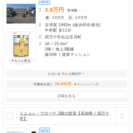
NEW
3.8
万円
管理費
－
敷
3.8万円
礼
3.8万円
古津賀 1992m (徒歩40分相当)
中村駅 歩11分
四万十市右山五月町
1K
/
25.0m²
2階 / 地上3階建
築30年
/ 賃貸マンション
もっと見る
4人
ただいま
が検討中！
20,000円
対象者全員に
キャッシュバック
詳細を見る
ミニョン・ブローテ 2階の賃貸【高知県 / 四万十
市】
NEW