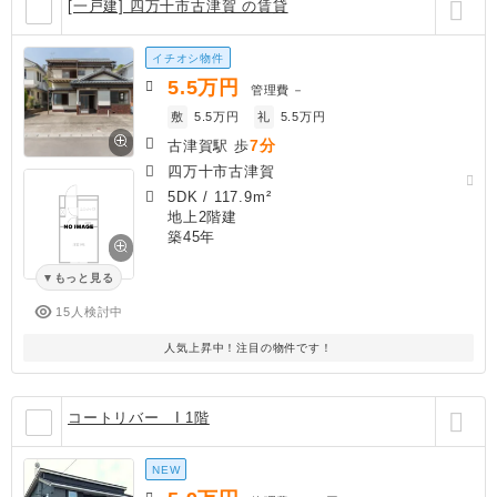
[一戸建] 四万十市古津賀 の賃貸
イチオシ物件
5.5
万円
管理費
－
敷
5.5万円
礼
5.5万円
7分
古津賀駅 歩
四万十市古津賀
5DK
/
117.9m²
地上2階建
築45年
もっと見る
15人検討中
人気上昇中！注目の物件です！
コートリバー I 1階
NEW