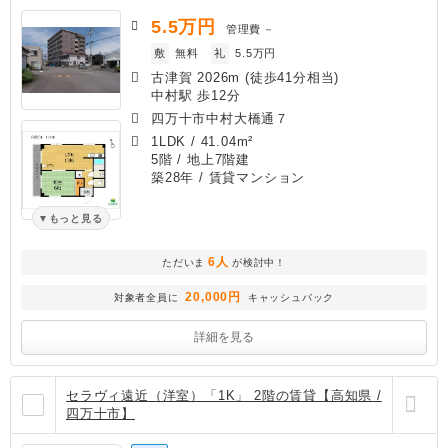
5.5
万円
管理費
－
敷
無料
礼
5.5万円
古津賀 2026m (徒歩41分相当)
中村駅 歩12分
四万十市中村大橋通７
1LDK
/
41.04m²
5階 / 地上7階建
築28年
/ 賃貸マンション
もっと見る
6人
ただいま
が検討中！
20,000円
対象者全員に
キャッシュバック
詳細を見る
セラヴィ遠近（洋室）「1K」 2階の賃貸【高知県 /
四万十市】