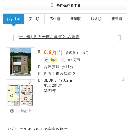
条件保存をする
おすすめ
安い順
広い順
新築順
駅近順
新着順
[一戸建] 四万十市古津賀２ の賃貸
6.8
万円
管理費
4,000円
敷
無料
礼
5.0万円
古津賀駅 歩11分
四万十市古津賀２
3LDK
/
77.62m²
地上2階建
築21年
2人検討中
メゾン エスポワル Bの空室を探す