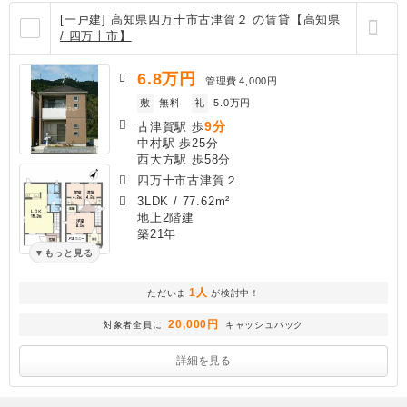
[一戸建] 高知県四万十市古津賀２ の賃貸【高知県
/ 四万十市】
6.8
万円
管理費
4,000円
敷
無料
礼
5.0万円
9分
古津賀駅 歩
中村駅 歩25分
西大方駅 歩58分
四万十市古津賀２
3LDK
/
77.62m²
地上2階建
築21年
もっと見る
1人
ただいま
が検討中！
20,000円
対象者全員に
キャッシュバック
詳細を見る