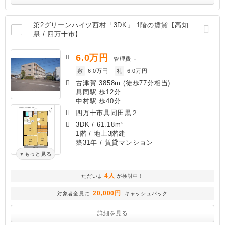
第2グリーンハイツ西村「3DK」 1階の賃貸【高知
県 / 四万十市】
6.0
万円
管理費
－
敷
6.0万円
礼
6.0万円
古津賀 3858m (徒歩77分相当)
具同駅 歩12分
中村駅 歩40分
四万十市具同田黒２
3DK
/
61.18m²
1階 / 地上3階建
築31年
/ 賃貸マンション
もっと見る
4人
ただいま
が検討中！
20,000円
対象者全員に
キャッシュバック
詳細を見る