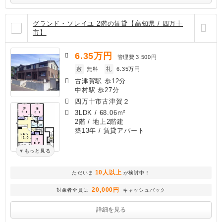
グランド・ソレイユ 2階の賃貸【高知県 / 四万十
市】
6.35
万円
管理費
3,500円
敷
無料
礼
6.35万円
古津賀駅 歩12分
中村駅 歩27分
四万十市古津賀２
3LDK
/
68.06m²
2階 / 地上2階建
築13年
/ 賃貸アパート
もっと見る
10人以上
ただいま
が検討中！
20,000円
対象者全員に
キャッシュバック
詳細を見る