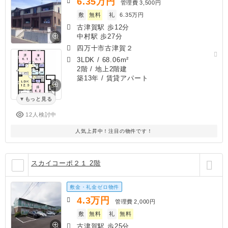
6.35
万円
管理費
3,500円
敷
無料
礼
6.35万円
古津賀駅 歩12分
中村駅 歩27分
四万十市古津賀２
3LDK
/
68.06m²
2階 / 地上2階建
築13年
/ 賃貸アパート
もっと見る
12人検討中
人気上昇中！注目の物件です！
スカイコーポ２１ 2階
敷金・礼金ゼロ物件
4.3
万円
管理費
2,000円
敷
無料
礼
無料
古津賀駅 歩25分