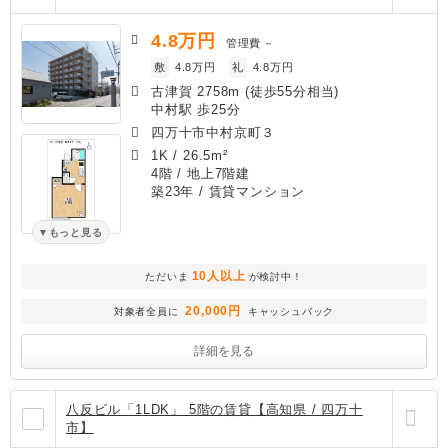
4.8
万円
管理費
－
敷
4.8万円
礼
4.8万円
古津賀 2758m (徒歩55分相当)
中村駅 歩25分
四万十市中村京町３
1K
/
26.5m²
4階 / 地上7階建
築23年
/ 賃貸マンション
もっと見る
10人以上
ただいま
が検討中！
20,000円
対象者全員に
キャッシュバック
詳細を見る
八反ビル「1LDK」 5階の賃貸【高知県 / 四万十
市】