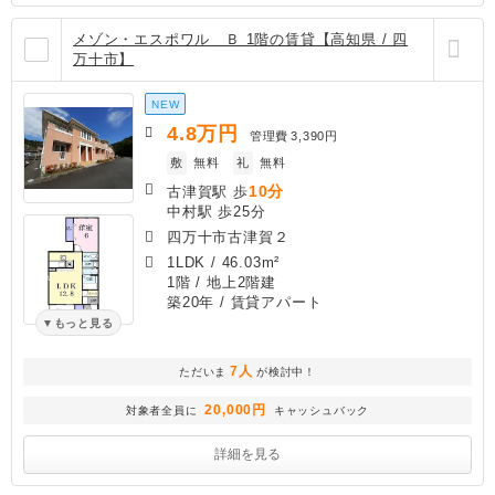
メゾン・エスポワル Ｂ 1階の賃貸【高知県 / 四
万十市】
NEW
4.8
万円
管理費
3,390円
敷
無料
礼
無料
10分
古津賀駅 歩
中村駅 歩25分
四万十市古津賀２
1LDK
/
46.03m²
1階 / 地上2階建
築20年
/ 賃貸アパート
もっと見る
7人
ただいま
が検討中！
20,000円
対象者全員に
キャッシュバック
詳細を見る