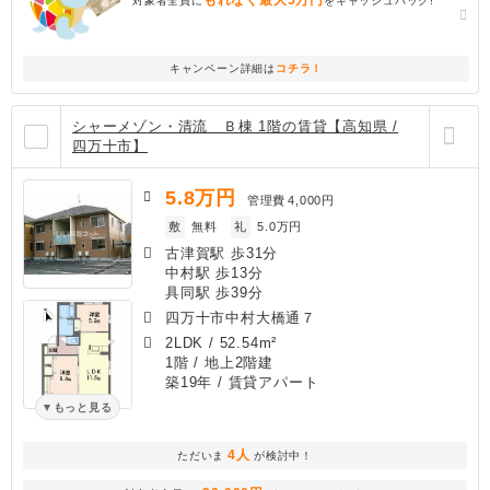
対象者全員に
をキャッシュバック!
キャンペーン詳細は
コチラ！
シャーメゾン・清流 Ｂ棟 1階の賃貸【高知県 /
四万十市】
5.8
万円
管理費
4,000円
敷
無料
礼
5.0万円
古津賀駅 歩31分
中村駅 歩13分
具同駅 歩39分
四万十市中村大橋通７
2LDK
/
52.54m²
1階 / 地上2階建
築19年
/ 賃貸アパート
もっと見る
4人
ただいま
が検討中！