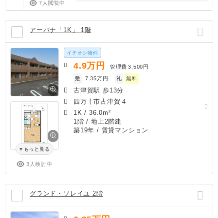
7人閲覧中
アーバナ「1K」 1階
イチオシ物件
4.9
万円
管理費
3,500円
敷
7.35万円
礼
無料
古津賀駅 歩13分
四万十市古津賀４
1K
/
36.0m²
1階 / 地上2階建
築19年
/ 賃貸マンション
もっと見る
3人検討中
グランド・ソレイユ 2階