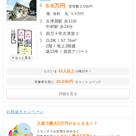
5.6
万円
管理費
3,500円
敷
無料
礼
5.6万円
古津賀駅 歩11分
中村駅 歩24分
四万十市古津賀２
2LDK
/
57.76m²
2階 / 地上2階建
築15年
/ 賃貸アパート
もっと見る
10人以上
ただいま
が検討中！
20,000円
対象者全員に
キャッシュバック
詳細を見る
お祝金キャンペーン
入居で最大5万円がもらえる！？
スモッカでお部屋を決めると
もれなく最大5万円