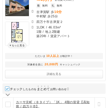
敷
無料
礼
無料
10分
古津賀駅 歩
中村駅 歩25分
四万十市古津賀２
1LDK
/
46.03m²
1階 / 地上2階建
築20年
/ 賃貸アパート
もっと見る
10人以上
ただいま
が検討中！
20,000円
対象者全員に
キャッシュバック
詳細を見る
チェック
ま
と
め
て
したものを
お問い合わせ
カーサ京町（Ｂタイプ）「1K」 4階の賃貸【高知
県 / 四万十市】