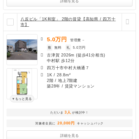
詳細を見る
八反ビル「1K和室」 2階の賃貸【高知県 / 四万十
市】
5.0
万円
管理費
－
敷
無料
礼
5.0万円
古津賀 2026m (徒歩41分相当)
中村駅 歩12分
四万十市中村大橋通７
1K
/
28.8m²
2階 / 地上7階建
築28年
/ 賃貸マンション
もっと見る
3人
ただいま
が検討中！
20,000円
対象者全員に
キャッシュバック
詳細を見る