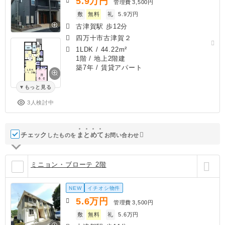
5.9
万円
管理費
3,500円
敷
無料
礼
5.9万円
古津賀駅 歩12分
四万十市古津賀２
1LDK
/
44.22m²
1階 / 地上2階建
築7年
/ 賃貸アパート
もっと見る
3人検討中
チェック
ま
と
め
て
したものを
お問い合わせ
ミニョン・ブローテ 2階
NEW
イチオシ物件
5.6
万円
管理費
3,500円
敷
無料
礼
5.6万円