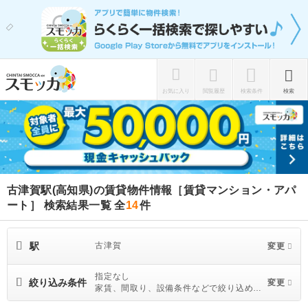
お気に入り
閲覧履歴
検索条件
検索
古津賀駅(高知県)の賃貸物件情報［賃貸マンション・アパ
ート］ 検索結果一覧
全
14
件
駅
古津賀
変更
指定なし
絞り込み条件
変更
家賃、間取り、設備条件などで絞り込めま
す