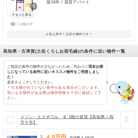
築16年
/ 賃貸アパート
もっと見る
7人検討中
人気上昇中！注目の物件です！
高知県・古津賀(土佐くろしお宿毛線)の条件に近い物件一覧
ご指定の条件の物件が少なかったため、代わりに
現在お探
しになっている条件に近いオススメ物件をご用意しまし
た！
是非チェックしてください。
＊引き継がれていない条件がある場合がございます。
気になる物件がある際は物件情報を十分に確認して下
さい。
メゾン・エスポワル Ｂ 1階の賃貸【高知県 / 四
万十市】
4.5
万円
管理費
3,390円