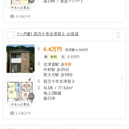
築19年
/ 賃貸アパート
もっと見る
4人検討中
[一戸建] 四万十市古津賀２ の賃貸
6.8
万円
管理費
4,000円
敷
無料
礼
5.0万円
9分
古津賀駅 歩
中村駅 歩25分
西大方駅 歩58分
四万十市古津賀２
3LDK
/
77.62m²
地上2階建
築21年
もっと見る
1人検討中