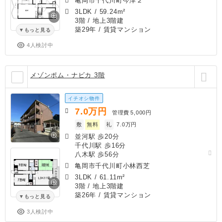
亀岡市千代川町今津２
3LDK
/
59.24m²
3階 / 地上3階建
築29年
/ 賃貸マンション
もっと見る
4人検討中
メゾンポム・ナビカ 3階
イチオシ物件
7.0
万円
管理費
5,000円
敷
無料
礼
7.0万円
並河駅 歩20分
千代川駅 歩16分
八木駅 歩56分
亀岡市千代川町小林西芝
3LDK
/
61.11m²
3階 / 地上3階建
築26年
/ 賃貸マンション
もっと見る
3人検討中