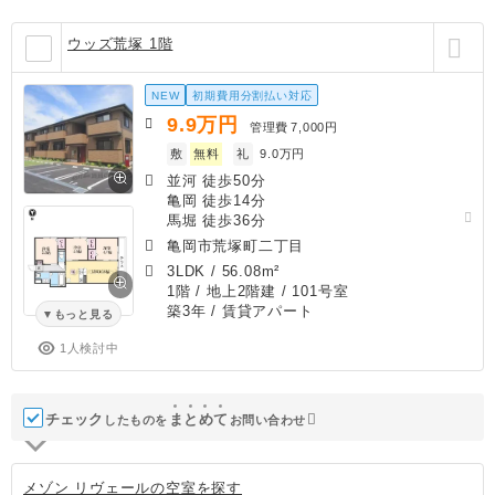
ウッズ荒塚 1階
NEW
初期費用分割払い対応
9.9
万円
管理費
7,000円
敷
無料
礼
9.0万円
並河 徒歩50分
亀岡 徒歩14分
馬堀 徒歩36分
亀岡市荒塚町二丁目
3LDK
/
56.08m²
1階 / 地上2階建 / 101号室
築3年
/ 賃貸アパート
もっと見る
1人検討中
チェック
ま
と
め
て
したものを
お問い合わせ
メゾン リヴェールの空室を探す