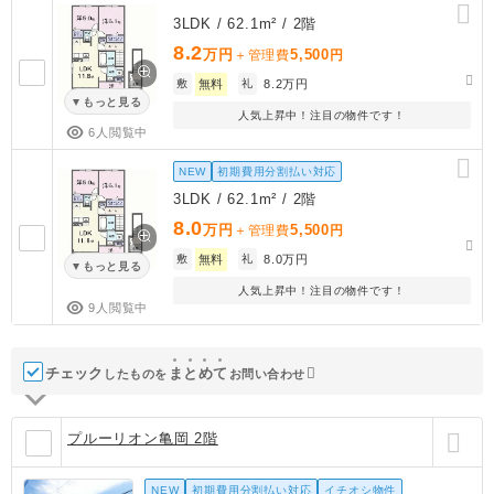
3LDK / 62.1m² / 2階
8.2
万円
5,500
＋管理費
円
敷
無料
礼
8.2万円
もっと見る
人気上昇中！注目の物件です！
6人閲覧中
NEW
初期費用分割払い対応
3LDK / 62.1m² / 2階
8.0
万円
5,500
＋管理費
円
敷
無料
礼
8.0万円
もっと見る
人気上昇中！注目の物件です！
9人閲覧中
チェック
ま
と
め
て
したものを
お問い合わせ
プルーリオン亀岡 2階
NEW
初期費用分割払い対応
イチオシ物件