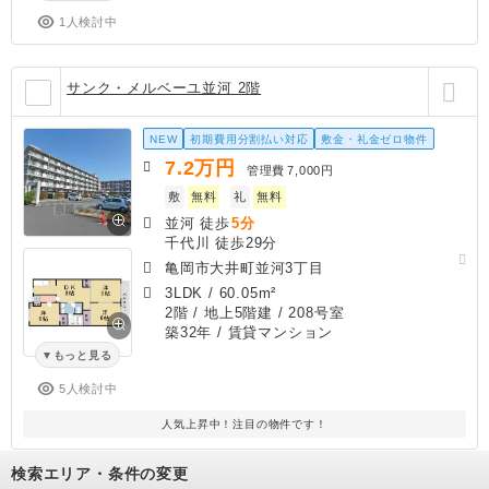
1人検討中
サンク・メルベーユ並河 2階
NEW
初期費用分割払い対応
敷金・礼金ゼロ物件
7.2
万円
管理費
7,000円
敷
無料
礼
無料
並河 徒歩
5分
千代川 徒歩29分
亀岡市大井町並河3丁目
3LDK
/
60.05m²
2階 / 地上5階建 / 208号室
築32年
/ 賃貸マンション
もっと見る
5人検討中
人気上昇中！注目の物件です！
検索エリア・条件の変更