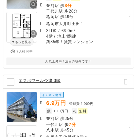
8分
並河駅 歩
千代川駅 歩28分
亀岡駅 歩49分
亀岡市大井町土田１
3LDK
/
66.0m²
4階 / 地上4階建
築35年
/ 賃貸マンション
もっと見る
7人検討中
人気上昇中！注目の物件です！
エスポワール今津 3階
イチオシ物件
6.9
万円
管理費
4,000円
敷
10.0万円
礼
無料
並河駅 歩35分
7分
千代川駅 歩
八木駅 歩45分