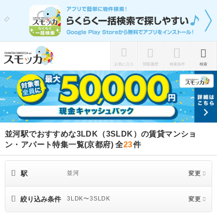
お気に入り
閲覧履歴
検索条件
検索
並河駅でおすすめな3LDK（3SLDK）の賃貸マンショ
ン・アパート特集一覧(京都府)
全
23
件
駅
並河
変更
絞り込み条件
3LDK〜3SLDK
変更