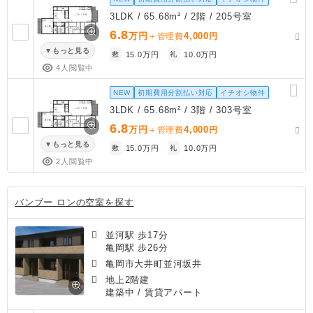
3LDK / 65.68m² / 2階 / 205号室
6.8
万円
4,000
＋管理費
円
もっと見る
敷
15.0万円
礼
10.0万円
4人閲覧中
NEW
初期費用分割払い対応
イチオシ物件
3LDK / 65.68m² / 3階 / 303号室
6.8
万円
4,000
＋管理費
円
もっと見る
敷
15.0万円
礼
10.0万円
2人閲覧中
バンブー ロンの空室を探す
並河駅 歩17分
亀岡駅 歩26分
亀岡市大井町並河坂井
地上2階建
建築中
/ 賃貸アパート