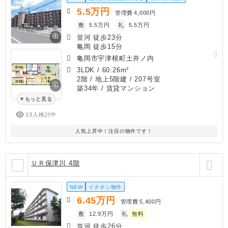
5.5
万円
管理費
4,000円
敷
5.5万円
礼
5.5万円
並河 徒歩23分
亀岡 徒歩15分
亀岡市宇津根町土井ノ内
3LDK
/
60.26m²
2階 / 地上5階建 / 207号室
築34年
/ 賃貸マンション
もっと見る
13人検討中
人気上昇中！注目の物件です！
ＵＲ保津川 4階
NEW
イチオシ物件
6.45
万円
管理費
5,400円
敷
12.9万円
礼
無料
並河 徒歩26分