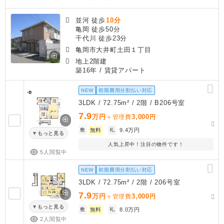
並河 徒歩
10分
亀岡 徒歩50分
千代川 徒歩23分
亀岡市大井町土田１丁目
地上2階建
築16年
/ 賃貸アパート
NEW
初期費用分割払い対応
3LDK / 72.75m² / 2階 / B206号室
7.9
万円
3,000
＋管理費
円
敷
無料
礼
9.4万円
もっと見る
人気上昇中！注目の物件です！
5人閲覧中
NEW
初期費用分割払い対応
3LDK / 72.75m² / 2階 / 206号室
7.9
万円
3,000
＋管理費
円
もっと見る
敷
無料
礼
8.0万円
2人閲覧中