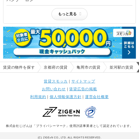
もっと見る
賃貸の物件を探す
京都府の賃貸
亀岡市の賃貸
並河駅の賃貸
賃貸スモッカ
|
サイトマップ
お問い合わせ
|
賃貸広告の掲載
利用規約
|
個人情報保護方針
|
運営会社概要
株式会社じげんは「プライバシーマーク」使用許諾事業者として認定されています。
(C) ZIGExN CO., LTD. ALL RIGHTS RESERVED.