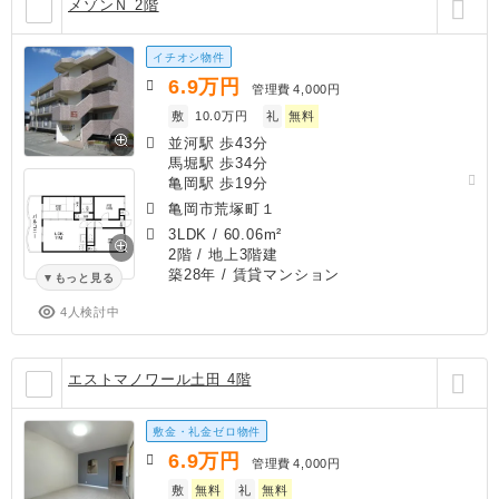
メゾンＮ 2階
イチオシ物件
6.9
万円
管理費
4,000円
敷
10.0万円
礼
無料
並河駅 歩43分
馬堀駅 歩34分
亀岡駅 歩19分
亀岡市荒塚町１
3LDK
/
60.06m²
2階 / 地上3階建
築28年
/ 賃貸マンション
もっと見る
4人検討中
エストマノワール土田 4階
敷金・礼金ゼロ物件
6.9
万円
管理費
4,000円
敷
無料
礼
無料