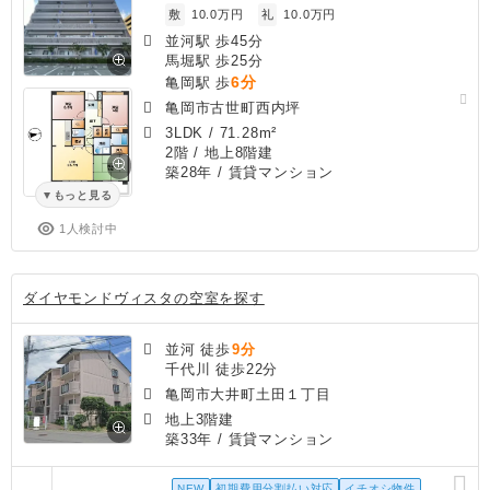
敷
10.0万円
礼
10.0万円
並河駅 歩45分
馬堀駅 歩25分
6分
亀岡駅 歩
亀岡市古世町西内坪
3LDK
/
71.28m²
2階 / 地上8階建
築28年
/ 賃貸マンション
もっと見る
1人検討中
ダイヤモンドヴィスタの空室を探す
並河 徒歩
9分
千代川 徒歩22分
亀岡市大井町土田１丁目
地上3階建
築33年
/ 賃貸マンション
NEW
初期費用分割払い対応
イチオシ物件