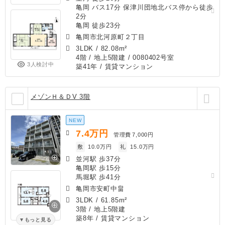
亀岡 バス17分 保津川団地北バス停から徒歩
2分
亀岡 徒歩23分
亀岡市北河原町２丁目
3LDK
/
82.08m²
4階 / 地上5階建 / 0080402号室
3人検討中
築41年
/ 賃貸マンション
メゾンＨ＆ＤV 3階
NEW
7.4
万円
管理費
7,000円
敷
10.0万円
礼
15.0万円
並河駅 歩37分
亀岡駅 歩15分
馬堀駅 歩41分
亀岡市安町中畠
3LDK
/
61.85m²
3階 / 地上5階建
築8年
/ 賃貸マンション
もっと見る