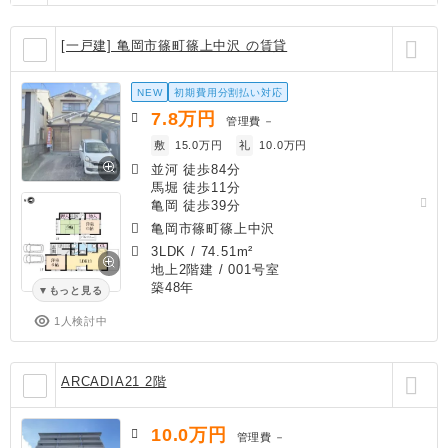
[一戸建] 亀岡市篠町篠上中沢 の賃貸
NEW
初期費用分割払い対応
7.8
万円
管理費
－
敷
15.0万円
礼
10.0万円
並河 徒歩84分
馬堀 徒歩11分
亀岡 徒歩39分
亀岡市篠町篠上中沢
3LDK
/
74.51m²
地上2階建 / 001号室
築48年
もっと見る
1人検討中
ARCADIA21 2階
10.0
万円
管理費
－