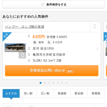
条件保存をする
あなたにおすすめの人気物件
バンブー ロン 2階の賃貸
新着
新
8.0万円
管理費
5,500円
敷
無料
礼
8.0万円
並河 徒歩18分
亀岡市大井町並河坂井
3LDK/ 62.1m²/ 2階
空室状況お問い合わせ
無料
おすすめ
安い順
広い順
新築順
駅近順
新着順