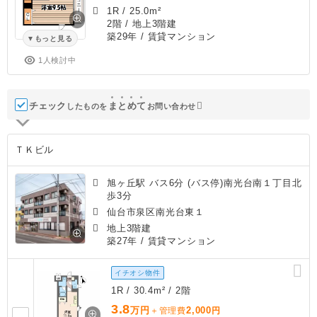
1R
/
25.0m²
2階 / 地上3階建
築29年
/ 賃貸マンション
もっと見る
1人検討中
チェック
ま
と
め
て
したものを
お問い合わせ
ＴＫビル
旭ヶ丘駅 バス6分 (バス停)南光台南１丁目北
歩3分
仙台市泉区南光台東１
地上3階建
築27年
/ 賃貸マンション
イチオシ物件
1R / 30.4m² / 2階
3.8
万円
2,000
＋管理費
円