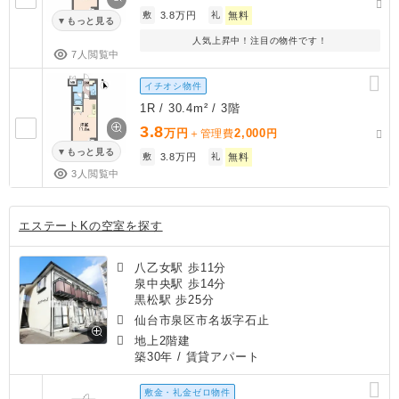
敷
3.8万円
礼
無料
もっと見る
人気上昇中！注目の物件です！
7人閲覧中
イチオシ物件
1R / 30.4m² / 3階
3.8
万円
2,000
＋管理費
円
もっと見る
敷
3.8万円
礼
無料
3人閲覧中
エステートKの空室を探す
八乙女駅 歩11分
泉中央駅 歩14分
黒松駅 歩25分
仙台市泉区市名坂字石止
地上2階建
築30年
/ 賃貸アパート
敷金・礼金ゼロ物件