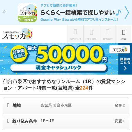
お気に入り
閲覧履歴
検索条件
検索
仙台市泉区でおすすめなワンルーム（1R）の賃貸マンシ
ョン・アパート特集一覧(宮城県)
全
224
件
地域
宮城県 仙台市泉区
変更
絞り込み条件
1R〜1R
変更