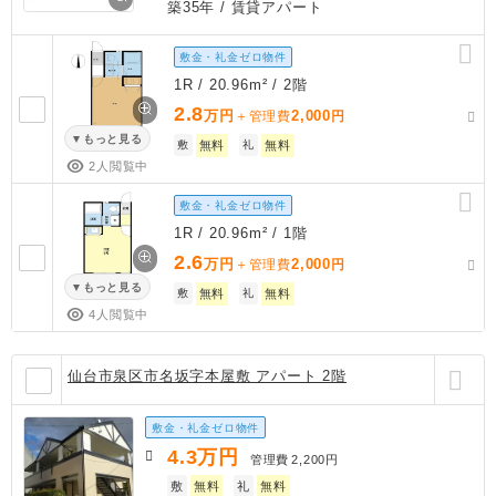
築35年
/ 賃貸アパート
敷金・礼金ゼロ物件
1R / 20.96m² / 2階
2.8
万円
2,000
＋管理費
円
もっと見る
敷
無料
礼
無料
2人閲覧中
敷金・礼金ゼロ物件
1R / 20.96m² / 1階
2.6
万円
2,000
＋管理費
円
もっと見る
敷
無料
礼
無料
4人閲覧中
仙台市泉区市名坂字本屋敷 アパート 2階
敷金・礼金ゼロ物件
4.3
万円
管理費
2,200円
敷
無料
礼
無料