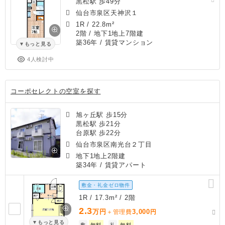
黒松駅 歩49分
仙台市泉区天神沢１
1R
/
22.8m²
2階 / 地下1地上7階建
築36年
/ 賃貸マンション
もっと見る
4人検討中
コーポセレクトの空室を探す
旭ヶ丘駅 歩15分
黒松駅 歩21分
台原駅 歩22分
仙台市泉区南光台２丁目
地下1地上2階建
築34年
/ 賃貸アパート
敷金・礼金ゼロ物件
1R / 17.3m² / 2階
2.3
万円
3,000
＋管理費
円
もっと見る
敷
無料
礼
無料