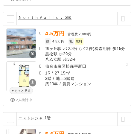
ＮｏｒｔｈＶａｌｌｅｙ 2階
4.5
万円
管理費
2,000円
敷
4.5万円
礼
無料
旭ヶ丘駅 バス3分 (バス停)松森明神 歩15分
黒松駅 歩29分
八乙女駅 歩32分
仙台市泉区松森字新田
1R
/
27.15m²
2階 / 地上2階建
築20年
/ 賃貸マンション
もっと見る
2人検討中
エストレジャ 1階
5.6
万円