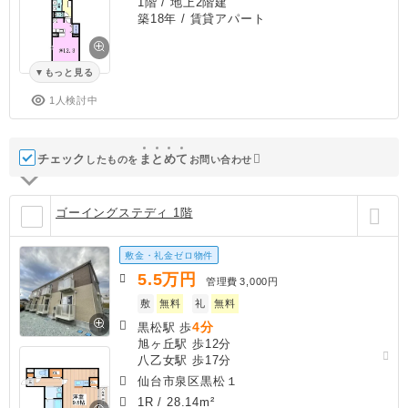
1階 / 地上2階建
築18年
/ 賃貸アパート
もっと見る
1人検討中
チェック
ま
と
め
て
したものを
お問い合わせ
ゴーイングステディ 1階
敷金・礼金ゼロ物件
5.5
万円
管理費
3,000円
敷
無料
礼
無料
4分
黒松駅 歩
旭ヶ丘駅 歩12分
八乙女駅 歩17分
仙台市泉区黒松１
1R
/
28.14m²