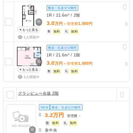
敷金・礼金ゼロ物件
1R / 21.6m² / 2階
3.0
万円
1,000
＋管理費
円
もっと見る
敷
無料
礼
無料
1人閲覧中
敷金・礼金ゼロ物件
1R / 21.6m² / 1階
3.0
万円
1,000
＋管理費
円
もっと見る
敷
無料
礼
無料
1人閲覧中
グランビュー歩坂 2階
NEW
敷金・礼金ゼロ物件
3.2
万円
管理費
－
敷
無料
礼
無料
泉中央