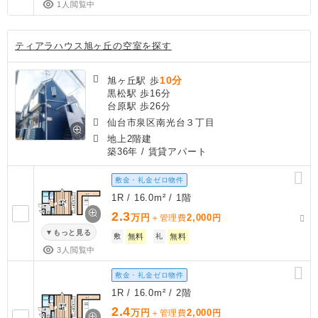
1人閲覧中
ティアラハウス旭ヶ丘の空室を探す
10分
旭ヶ丘駅 歩
黒松駅 歩16分
台原駅 歩26分
仙台市泉区南光台３丁目
地上2階建
築36年
/ 賃貸アパート
敷金・礼金ゼロ物件
1R / 16.0m² / 1階
2.3
万円
2,000
＋管理費
円
もっと見る
敷
無料
礼
無料
3人閲覧中
敷金・礼金ゼロ物件
1R / 16.0m² / 2階
2.4
万円
2,000
＋管理費
円