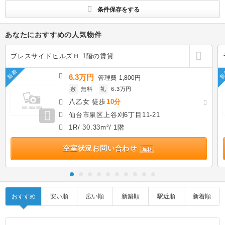
条件保存をする
あなたにおすすめの人気物件
ブレスサイドヒルズＨ 1階の賃貸
新着
新
6.3万円
管理費
1,800円
敷
無料
礼
6.3万円
八乙女 徒歩
10分
仙台市泉区上谷刈6丁目11-21
1R/ 30.33m²/ 1階
空室状況お問い合わせ
無料
おすすめ
安い順
広い順
新築順
駅近順
新着順