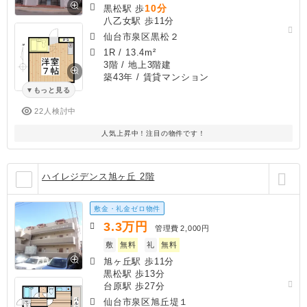
10分
黒松駅 歩
八乙女駅 歩11分
仙台市泉区黒松２
1R
/
13.4m²
3階 / 地上3階建
築43年
/ 賃貸マンション
もっと見る
22人検討中
人気上昇中！注目の物件です！
ハイレジデンス旭ヶ丘 2階
敷金・礼金ゼロ物件
3.3
万円
管理費
2,000円
敷
無料
礼
無料
旭ヶ丘駅 歩11分
黒松駅 歩13分
台原駅 歩27分
仙台市泉区旭丘堤１