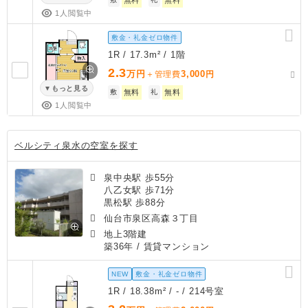
1人閲覧中
敷金・礼金ゼロ物件
1R / 17.3m² / 1階
2.3
万円
3,000
＋管理費
円
もっと見る
敷
無料
礼
無料
1人閲覧中
ベルシティ泉水の空室を探す
泉中央駅 歩55分
八乙女駅 歩71分
黒松駅 歩88分
仙台市泉区高森３丁目
地上3階建
築36年
/ 賃貸マンション
NEW
敷金・礼金ゼロ物件
1R / 18.38m² / - / 214号室