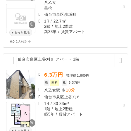
八乙女
黒松
仙台市泉区歩坂町
1R
/
22.7m²
2階 / 地上2階建
築33年
/ 賃貸アパート
もっと見る
2人検討中
仙台市泉区上谷刈６ アパート 1階
6.3
万円
管理費
1,800円
敷
無料
礼
6.3万円
10分
八乙女駅 歩
仙台市泉区上谷刈６
1R
/
30.33m²
1階 / 地上2階建
築5年
/ 賃貸アパート
もっと見る