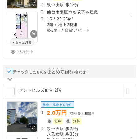
泉中央駅 歩18分
仙台市泉区市名坂字本屋敷
1R
/
25.25m²
2階 / 地上2階建
築24年
/ 賃貸アパート
もっと見る
2人検討中
チェック
ま
と
め
て
したものを
お問い合わせ
セントヒルズ仙台 2階
敷金・礼金ゼロ物件
2.0
万円
管理費
4,500円
敷
無料
礼
無料
泉中央駅 歩29分
八乙女駅 歩33分