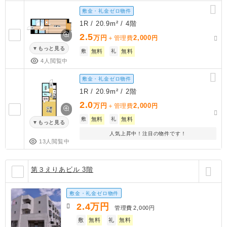
敷金・礼金ゼロ物件
1R / 20.9m² / 4階
2.5
万円
2,000
＋管理費
円
もっと見る
敷
無料
礼
無料
4人閲覧中
敷金・礼金ゼロ物件
1R / 20.9m² / 2階
2.0
万円
2,000
＋管理費
円
敷
無料
礼
無料
もっと見る
人気上昇中！注目の物件です！
13人閲覧中
第３えりあビル 3階
敷金・礼金ゼロ物件
2.4
万円
管理費
2,000円
敷
無料
礼
無料