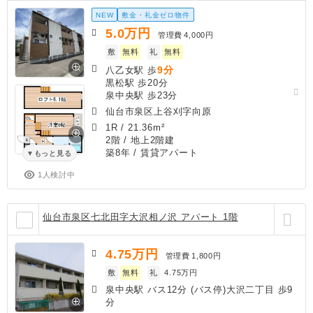
NEW
敷金・礼金ゼロ物件
5.0
万円
管理費
4,000円
敷
無料
礼
無料
9分
八乙女駅 歩
黒松駅 歩20分
泉中央駅 歩23分
仙台市泉区上谷刈字向原
1R
/
21.36m²
2階 / 地上2階建
築8年
/ 賃貸アパート
もっと見る
1人検討中
仙台市泉区七北田字大沢相ノ沢 アパート 1階
4.75
万円
管理費
1,800円
敷
無料
礼
4.75万円
泉中央駅 バス12分 (バス停)大沢二丁目 歩9
分