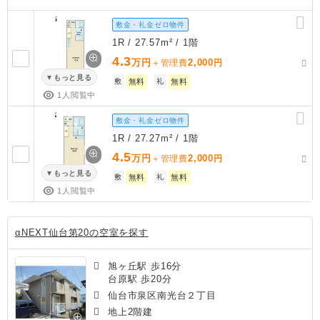
敷金・礼金ゼロ物件
1R / 27.57m² / 1階
4.3
万円
2,000
＋管理費
円
もっと見る
敷
無料
礼
無料
1人閲覧中
敷金・礼金ゼロ物件
1R / 27.27m² / 1階
4.5
万円
2,000
＋管理費
円
もっと見る
敷
無料
礼
無料
1人閲覧中
αNEXT仙台第20の空室を探す
旭ヶ丘駅 歩16分
台原駅 歩20分
仙台市泉区南光台２丁目
地上2階建