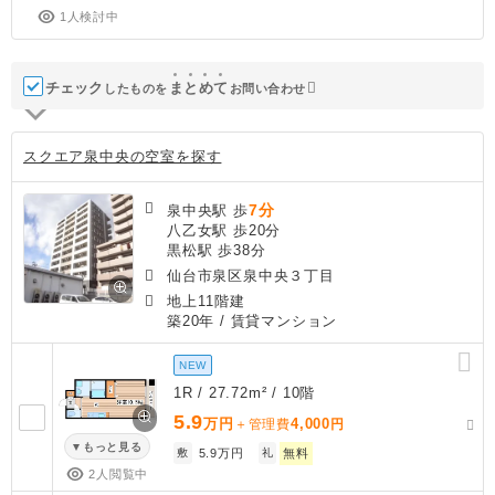
1人検討中
チェック
ま
と
め
て
したものを
お問い合わせ
スクエア泉中央の空室を探す
7分
泉中央駅 歩
八乙女駅 歩20分
黒松駅 歩38分
仙台市泉区泉中央３丁目
地上11階建
築20年
/ 賃貸マンション
NEW
1R / 27.72m² / 10階
5.9
万円
4,000
＋管理費
円
もっと見る
敷
5.9万円
礼
無料
2人閲覧中