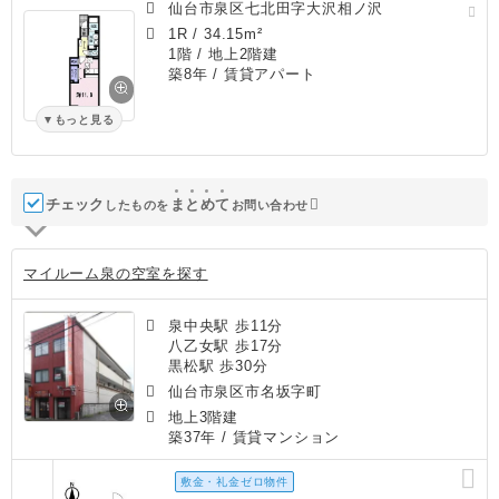
仙台市泉区七北田字大沢相ノ沢
1R
/
34.15m²
1階 / 地上2階建
築8年
/ 賃貸アパート
もっと見る
チェック
ま
と
め
て
したものを
お問い合わせ
マイルーム泉の空室を探す
泉中央駅 歩11分
八乙女駅 歩17分
黒松駅 歩30分
仙台市泉区市名坂字町
地上3階建
築37年
/ 賃貸マンション
敷金・礼金ゼロ物件