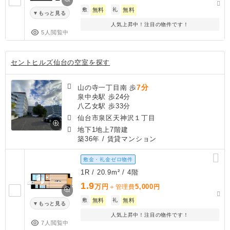
敷
無料
礼
無料
もっと見る
人気上昇中！注目の物件です！
5人閲覧中
セントヒルズ仙台の空室を探す
7分
山の寺一丁目南 歩
泉中央駅 歩24分
八乙女駅 歩33分
仙台市泉区天神沢１丁目
地下1地上7階建
築36年
/ 賃貸マンション
敷金・礼金ゼロ物件
1R / 20.9m² / 4階
1.9
万円
5,000
＋管理費
円
敷
無料
礼
無料
もっと見る
人気上昇中！注目の物件です！
7人閲覧中