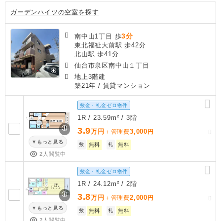
ガーデンハイツの空室を探す
3分
南中山1丁目 歩
東北福祉大前駅 歩42分
北山駅 歩41分
仙台市泉区南中山１丁目
地上3階建
築21年
/ 賃貸マンション
敷金・礼金ゼロ物件
1R / 23.59m² / 3階
3.9
万円
3,000
＋管理費
円
もっと見る
敷
無料
礼
無料
2人閲覧中
敷金・礼金ゼロ物件
1R / 24.12m² / 2階
3.8
万円
2,000
＋管理費
円
もっと見る
敷
無料
礼
無料
2人閲覧中