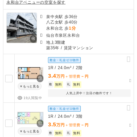
永和台アベニューの空室を探す
泉中央駅 歩36分
八乙女駅 歩40分
1分
永和台北 歩
仙台市泉区永和台
地上3階建
築35年
/ 賃貸マンション
敷金・礼金ゼロ物件
1R / 24.0m² / 2階
3.4
万円
－
＋管理費
円
敷
無料
礼
無料
もっと見る
人気上昇中！注目の物件です！
19人閲覧中
敷金・礼金ゼロ物件
1R / 24.0m² / 3階
3.5
万円
－
＋管理費
円
もっと見る
敷
無料
礼
無料