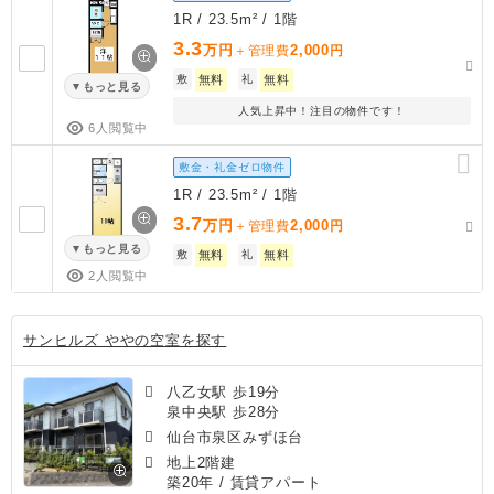
1R / 23.5m² / 1階
3.3
万円
2,000
＋管理費
円
敷
無料
礼
無料
もっと見る
人気上昇中！注目の物件です！
6人閲覧中
敷金・礼金ゼロ物件
1R / 23.5m² / 1階
3.7
万円
2,000
＋管理費
円
もっと見る
敷
無料
礼
無料
2人閲覧中
サンヒルズ ややの空室を探す
八乙女駅 歩19分
泉中央駅 歩28分
仙台市泉区みずほ台
地上2階建
築20年
/ 賃貸アパート