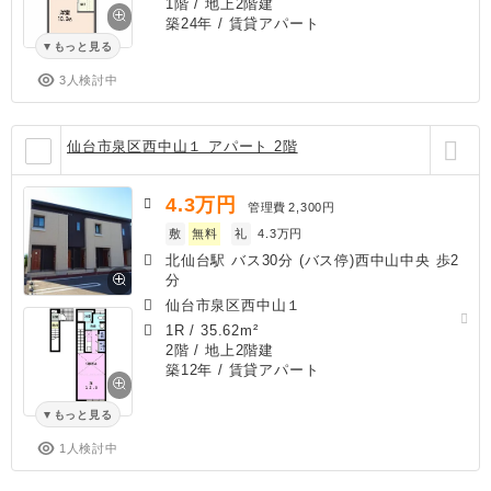
1階 / 地上2階建
築24年
/ 賃貸アパート
もっと見る
3人検討中
仙台市泉区西中山１ アパート 2階
4.3
万円
管理費
2,300円
敷
無料
礼
4.3万円
北仙台駅 バス30分 (バス停)西中山中央 歩2
分
仙台市泉区西中山１
1R
/
35.62m²
2階 / 地上2階建
築12年
/ 賃貸アパート
もっと見る
1人検討中