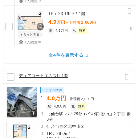
1人閲覧中
1R / 23.19m² / 1階
4.9
万円
2,000
＋管理費
円
敷
4.9万円
礼
無料
もっと見る
1人閲覧中
全4件を表示する
ディアコートエムズII 1階
イチオシ物件
4.0
万円
管理費
2,000円
敷
4.0万円
礼
無料
北仙台駅 バス28分 (バス停)北中山２丁目 歩
3分
仙台市泉区北中山３
1R
/
28.0m²