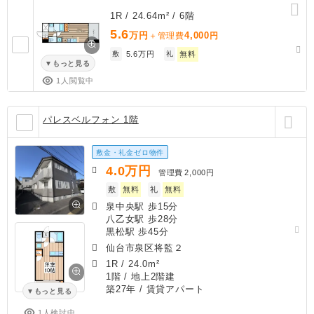
1R / 24.64m² / 6階
5.6
万円
4,000
＋管理費
円
敷
5.6万円
礼
無料
もっと見る
1人閲覧中
パレスベルフォン 1階
敷金・礼金ゼロ物件
4.0
万円
管理費
2,000円
敷
無料
礼
無料
泉中央駅 歩15分
八乙女駅 歩28分
黒松駅 歩45分
仙台市泉区将監２
1R
/
24.0m²
1階 / 地上2階建
築27年
/ 賃貸アパート
もっと見る
1人検討中