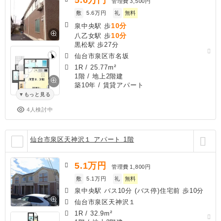
管理費
3,500円
敷
5.6万円
礼
無料
10分
泉中央駅 歩
10分
八乙女駅 歩
黒松駅 歩27分
仙台市泉区市名坂
1R
/
25.77m²
1階 / 地上2階建
築10年
/ 賃貸アパート
もっと見る
4人検討中
仙台市泉区天神沢１ アパート 1階
5.1
万円
管理費
1,800円
敷
5.1万円
礼
無料
泉中央駅 バス10分 (バス停)住宅前 歩10分
仙台市泉区天神沢１
1R
/
32.9m²