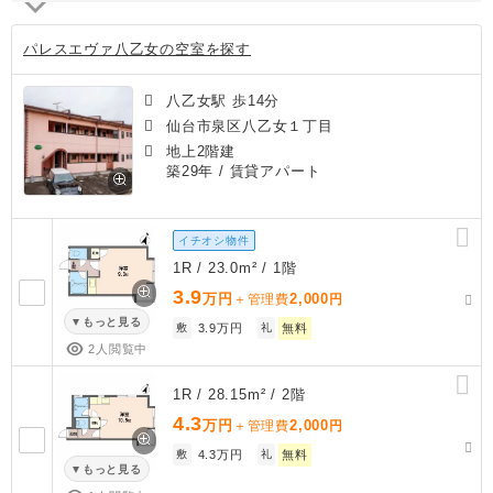
パレスエヴァ八乙女の空室を探す
八乙女駅 歩14分
仙台市泉区八乙女１丁目
地上2階建
築29年
/ 賃貸アパート
イチオシ物件
1R / 23.0m² / 1階
3.9
万円
2,000
＋管理費
円
もっと見る
敷
3.9万円
礼
無料
2人閲覧中
1R / 28.15m² / 2階
4.3
万円
2,000
＋管理費
円
敷
4.3万円
礼
無料
もっと見る