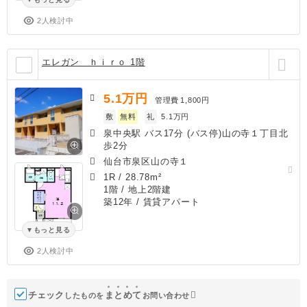
2人検討中
エレガン ｈｉｒｏ 1階
5.1
万円
管理費
1,800円
敷
無料
礼
5.1万円
泉中央駅 バス17分 (バス停)山の寺１丁目北
歩2分
仙台市泉区山の寺１
1R
/
28.78m²
1階 / 地上2階建
築12年
/ 賃貸アパート
もっと見る
2人検討中
チェック
ま
と
め
て
したものを
お問い合わせ