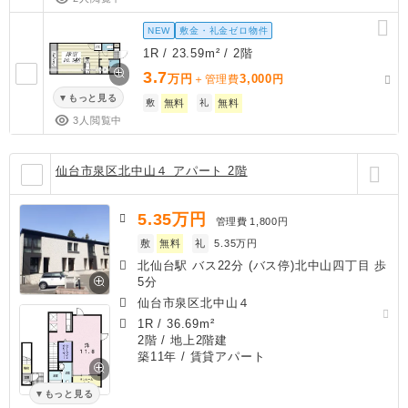
NEW
敷金・礼金ゼロ物件
1R / 23.59m² / 2階
3.7
万円
3,000
＋管理費
円
もっと見る
敷
無料
礼
無料
3人閲覧中
仙台市泉区北中山４ アパート 2階
5.35
万円
管理費
1,800円
敷
無料
礼
5.35万円
北仙台駅 バス22分 (バス停)北中山四丁目 歩
5分
仙台市泉区北中山４
1R
/
36.69m²
2階 / 地上2階建
築11年
/ 賃貸アパート
もっと見る