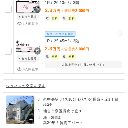
1R / 20.13m² / 3階
2.3
万円
2,000
＋管理費
円
もっと見る
敷
無料
礼
無料
1人閲覧中
敷金・礼金ゼロ物件
1R / 25.45m² / 3階
2.3
万円
2,000
＋管理費
円
敷
無料
礼
無料
もっと見る
人気上昇中！注目の物件です！
6人閲覧中
ジュネスの空室を探す
泉中央駅 バス18分 (バス停)長命ヶ丘1丁目
歩2分
仙台市泉区長命ケ丘１
地上2階建
築30年
/ 賃貸アパート