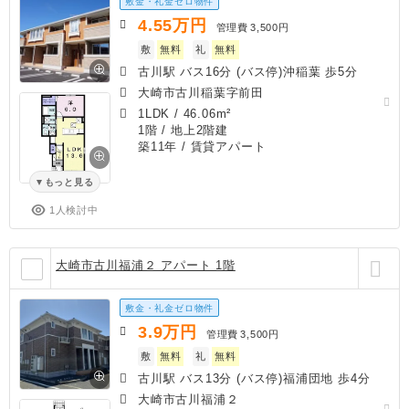
敷金・礼金ゼロ物件
4.55
万円
管理費
3,500円
敷
無料
礼
無料
古川駅 バス16分 (バス停)沖稲葉 歩5分
大崎市古川稲葉字前田
1LDK
/
46.06m²
1階 / 地上2階建
築11年
/ 賃貸アパート
もっと見る
1人検討中
大崎市古川福浦２ アパート 1階
敷金・礼金ゼロ物件
3.9
万円
管理費
3,500円
敷
無料
礼
無料
古川駅 バス13分 (バス停)福浦団地 歩4分
大崎市古川福浦２