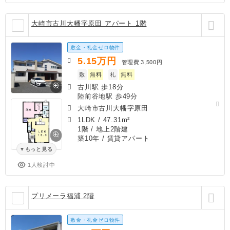
大崎市古川大幡字原田 アパート 1階
敷金・礼金ゼロ物件
5.15
万円
管理費
3,500円
敷
無料
礼
無料
古川駅 歩18分
陸前谷地駅 歩49分
大崎市古川大幡字原田
1LDK
/
47.31m²
1階 / 地上2階建
築10年
/ 賃貸アパート
もっと見る
1人検討中
プリメーラ福浦 2階
敷金・礼金ゼロ物件