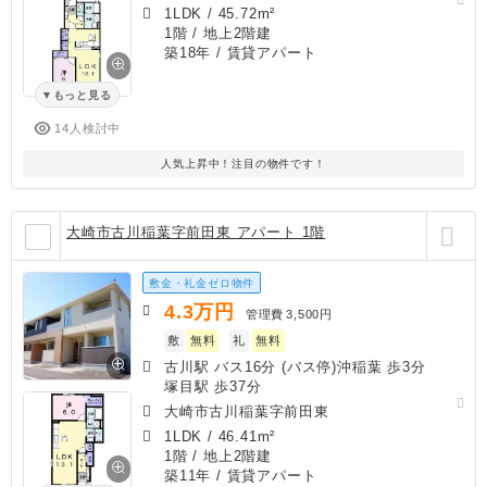
1LDK
/
45.72m²
1階 / 地上2階建
築18年
/ 賃貸アパート
もっと見る
14人検討中
人気上昇中！注目の物件です！
大崎市古川稲葉字前田東 アパート 1階
敷金・礼金ゼロ物件
4.3
万円
管理費
3,500円
敷
無料
礼
無料
古川駅 バス16分 (バス停)沖稲葉 歩3分
塚目駅 歩37分
大崎市古川稲葉字前田東
1LDK
/
46.41m²
1階 / 地上2階建
築11年
/ 賃貸アパート