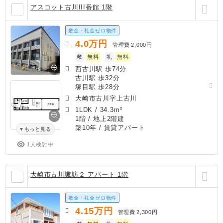
アスコット古川III番館 1階
敷金・礼金ゼロ物件
4.0
万円
管理費
2,000円
敷
無料
礼
無料
西古川駅 歩74分
古川駅 歩32分
塚目駅 歩28分
大崎市古川字上古川
1LDK
/
34.3m²
1階 / 地上2階建
築10年
/ 賃貸アパート
もっと見る
1人検討中
大崎市古川諏訪２ アパート 1階
敷金・礼金ゼロ物件
4.15
万円
管理費
2,300円