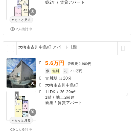
築2年
/ 賃貸アパート
もっと見る
2人検討中
大崎市古川中島町 アパート 1階
5.6
万円
管理費
2,900円
敷
無料
礼
2.0万円
古川駅 歩20分
大崎市古川中島町
1LDK
/
36.29m²
1階 / 地上2階建
新築
/ 賃貸アパート
もっと見る
1人検討中