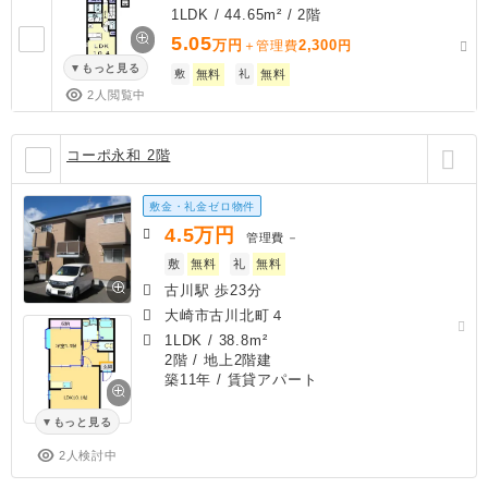
1LDK / 44.65m² / 2階
5.05
万円
2,300
＋管理費
円
もっと見る
敷
無料
礼
無料
2人閲覧中
コーポ永和 2階
敷金・礼金ゼロ物件
4.5
万円
管理費
－
敷
無料
礼
無料
古川駅 歩23分
大崎市古川北町４
1LDK
/
38.8m²
2階 / 地上2階建
築11年
/ 賃貸アパート
もっと見る
2人検討中