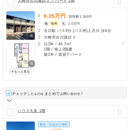
大崎市古川諏訪３ アパート 1階
6.25
万円
管理費
2,300円
敷
無料
礼
2.0万円
古川駅 バス9分 (バス停)上古川 歩6分
大崎市古川諏訪３
1LDK
/
44.7m²
1階 / 地上2階建
築2年
/ 賃貸アパート
もっと見る
チェック
ま
と
め
て
したものを
お問い合わせ
ハウス大友 1階
敷金・礼金ゼロ物件