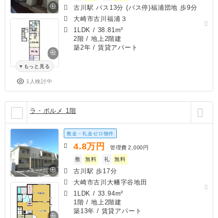
古川駅 バス13分 (バス停)福浦団地 歩9分
大崎市古川福浦３
1LDK
/
38.81m²
2階 / 地上2階建
築2年
/ 賃貸アパート
もっと見る
1人検討中
ラ・ポルメ 1階
敷金・礼金ゼロ物件
4.8
万円
管理費
2,000円
敷
無料
礼
無料
古川駅 歩17分
大崎市古川大幡字谷地田
1LDK
/
33.94m²
1階 / 地上2階建
築13年
/ 賃貸アパート