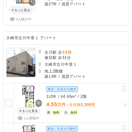
築27年
/ 賃貸アパート
もっと見る
2人検討中
大崎市古川中里１ アパート
10分
古川駅 歩
塚目駅 歩31分
大崎市古川中里１
地上2階建
築13年
/ 賃貸アパート
敷金・礼金ゼロ物件
1LDK / 44.65m² / 2階
4.55
万円
2,300
＋管理費
円
もっと見る
敷
無料
礼
無料
1人閲覧中
敷金・礼金ゼロ物件