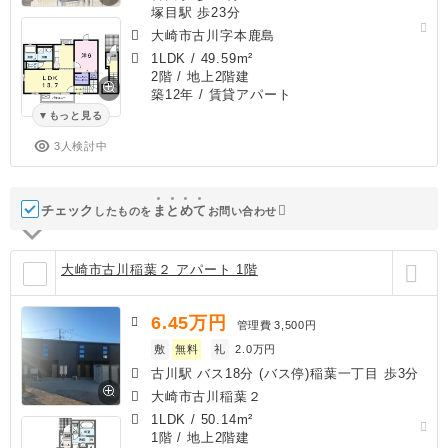
塚目駅 歩23分
大崎市古川字本鹿島
1LDK
/
49.59m²
2階 / 地上2階建
築12年
/ 賃貸アパート
もっと見る
3人検討中
チェック
ま
と
め
て
したものを
お問い合わせ
大崎市古川稲葉２ アパート 1階
6.45
万円
管理費
3,500円
敷
無料
礼
2.0万円
古川駅 バス18分 (バス停)稲葉一丁目 歩3分
大崎市古川稲葉２
1LDK
/
50.14m²
1階 / 地上2階建