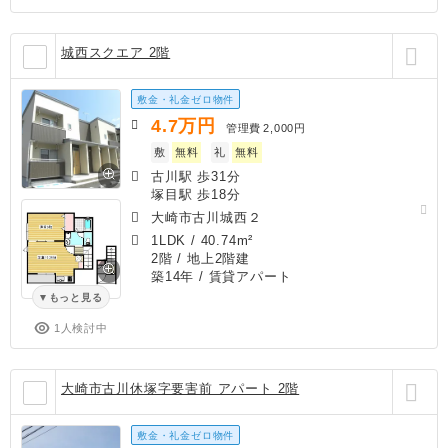
城西スクエア 2階
敷金・礼金ゼロ物件
4.7
万円
管理費
2,000円
敷
無料
礼
無料
古川駅 歩31分
塚目駅 歩18分
大崎市古川城西２
1LDK
/
40.74m²
2階 / 地上2階建
築14年
/ 賃貸アパート
もっと見る
1人検討中
大崎市古川休塚字要害前 アパート 2階
敷金・礼金ゼロ物件