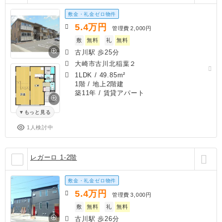
敷金・礼金ゼロ物件
5.4
万円
管理費
2,000円
敷
無料
礼
無料
古川駅 歩25分
大崎市古川北稲葉２
1LDK
/
49.85m²
1階 / 地上2階建
築11年
/ 賃貸アパート
もっと見る
1人検討中
レガーロ 1-2階
敷金・礼金ゼロ物件
5.4
万円
管理費
3,000円
敷
無料
礼
無料
古川駅 歩26分