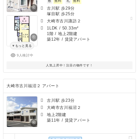
敷
無料
礼
無料
古川駅 歩29分
塚目駅 歩25分
大崎市古川諏訪２
1LDK
/
50.33m²
1階 / 地上2階建
築12年
/ 賃貸アパート
もっと見る
9人検討中
人気上昇中！注目の物件です！
大崎市古川福沼２ アパート
古川駅 歩23分
大崎市古川福沼２
地上2階建
築11年
/ 賃貸アパート