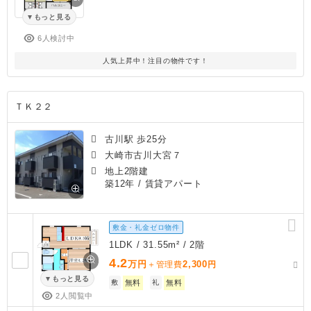
もっと見る
6人検討中
人気上昇中！注目の物件です！
ＴＫ２２
古川駅 歩25分
大崎市古川大宮７
地上2階建
築12年
/ 賃貸アパート
敷金・礼金ゼロ物件
1LDK / 31.55m² / 2階
4.2
万円
2,300
＋管理費
円
もっと見る
敷
無料
礼
無料
2人閲覧中