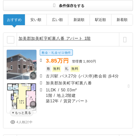
条件保存をする
おすすめ
安い順
広い順
新築順
駅近順
新着順
加美郡加美町字町裏八番 アパート 1階
敷金・礼金ゼロ物件
3.85
万円
管理費
1,800円
敷
無料
礼
無料
古川駅 バス27分 (バス停)教会前 歩4分
加美郡加美町字町裏八番
1LDK
/
50.03m²
1階 / 地上2階建
築12年
/ 賃貸アパート
もっと見る
4人検討中