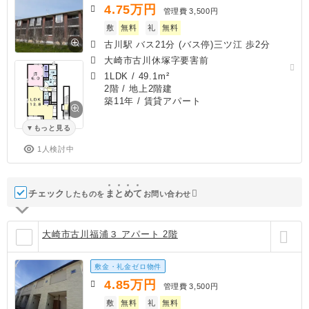
4.75
万円
管理費
3,500円
敷
無料
礼
無料
古川駅 バス21分 (バス停)三ツ江 歩2分
大崎市古川休塚字要害前
1LDK
/
49.1m²
2階 / 地上2階建
築11年
/ 賃貸アパート
もっと見る
1人検討中
チェック
ま
と
め
て
したものを
お問い合わせ
大崎市古川福浦３ アパート 2階
敷金・礼金ゼロ物件
4.85
万円
管理費
3,500円
敷
無料
礼
無料