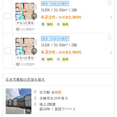
敷金・礼金ゼロ物件
1LDK / 31.55m² / 1階
4.2
万円
2,300
＋管理費
円
もっと見る
敷
無料
礼
無料
3人閲覧中
敷金・礼金ゼロ物件
1LDK / 31.55m² / 2階
4.3
万円
2,300
＋管理費
円
もっと見る
敷
無料
礼
無料
2人閲覧中
文水弐番館の空室を探す
8分
古川駅 歩
大崎市古川中里５
地上2階建
築16年
/ 賃貸アパート