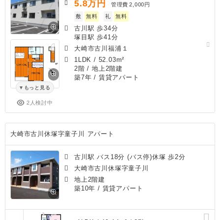
5.8
万円
管理費
2,000円
敷
無料
礼
無料
古川駅 歩34分
塚目駅 歩41分
大崎市古川福浦１
1LDK
/
52.03m²
2階 / 地上2階建
築7年
/ 賃貸アパート
もっと見る
2人検討中
大崎市古川休塚字童子川 アパート
古川駅 バス18分 (バス停)休塚 歩2分
大崎市古川休塚字童子川
地上2階建
築10年
/ 賃貸アパート