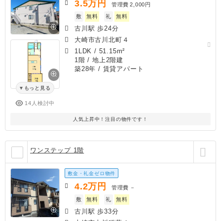
3.5
万円
管理費
2,000円
敷
無料
礼
無料
古川駅 歩24分
大崎市古川北町４
1LDK
/
51.15m²
1階 / 地上2階建
築28年
/ 賃貸アパート
もっと見る
14人検討中
人気上昇中！注目の物件です！
ワンステップ 1階
敷金・礼金ゼロ物件
4.2
万円
管理費
－
敷
無料
礼
無料
古川駅 歩33分