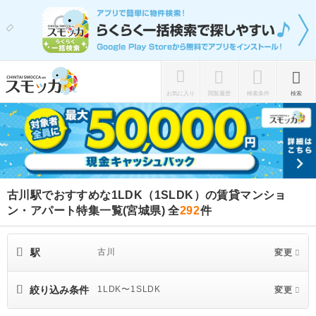
お気に入り
閲覧履歴
検索条件
検索
古川駅でおすすめな1LDK（1SLDK）の賃貸マンショ
ン・アパート特集一覧(宮城県)
全
292
件
駅
古川
変更
絞り込み条件
1LDK〜1SLDK
変更