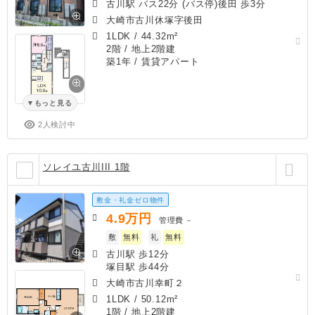
古川駅 バス22分 (バス停)後田 歩3分
大崎市古川休塚字後田
1LDK
/
44.32m²
2階 / 地上2階建
築1年
/ 賃貸アパート
もっと見る
2人検討中
ソレイユ古川III 1階
敷金・礼金ゼロ物件
4.9
万円
管理費
－
敷
無料
礼
無料
古川駅 歩12分
塚目駅 歩44分
大崎市古川幸町２
1LDK
/
50.12m²
1階 / 地上2階建