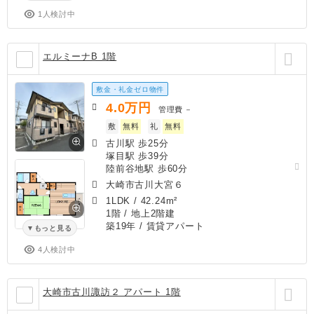
1人検討中
エルミーナB 1階
敷金・礼金ゼロ物件
4.0
万円
管理費
－
敷
無料
礼
無料
古川駅 歩25分
塚目駅 歩39分
陸前谷地駅 歩60分
大崎市古川大宮６
1LDK
/
42.24m²
1階 / 地上2階建
築19年
/ 賃貸アパート
もっと見る
4人検討中
大崎市古川諏訪２ アパート 1階