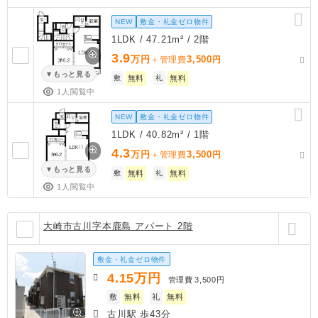
NEW
敷金・礼金ゼロ物件
1LDK / 47.21m² / 2階
3.9
万円
3,500
＋管理費
円
もっと見る
敷
無料
礼
無料
1人閲覧中
NEW
敷金・礼金ゼロ物件
1LDK / 40.82m² / 1階
4.3
万円
3,500
＋管理費
円
もっと見る
敷
無料
礼
無料
1人閲覧中
大崎市古川字本鹿島 アパート 2階
敷金・礼金ゼロ物件
4.15
万円
管理費
3,500円
敷
無料
礼
無料
古川駅 歩43分