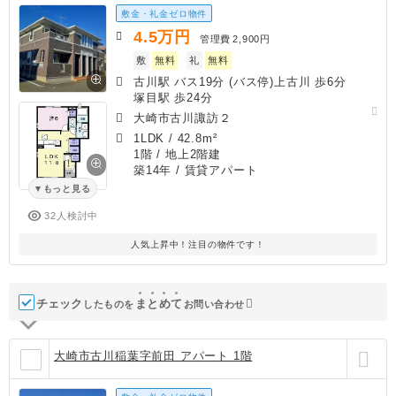
敷金・礼金ゼロ物件
4.5
万円
管理費
2,900円
敷
無料
礼
無料
古川駅 バス19分 (バス停)上古川 歩6分
塚目駅 歩24分
大崎市古川諏訪２
1LDK
/
42.8m²
1階 / 地上2階建
築14年
/ 賃貸アパート
もっと見る
32人検討中
人気上昇中！注目の物件です！
チェック
ま
と
め
て
したものを
お問い合わせ
大崎市古川稲葉字前田 アパート 1階