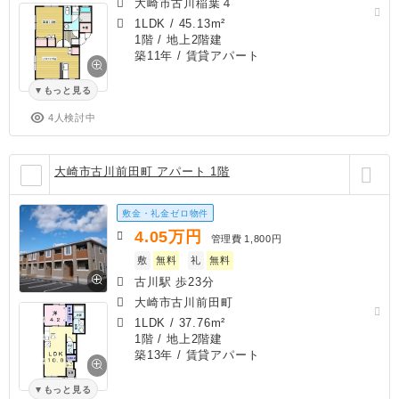
大崎市古川稲葉４
1LDK
/
45.13m²
1階 / 地上2階建
築11年
/ 賃貸アパート
もっと見る
4人検討中
大崎市古川前田町 アパート 1階
敷金・礼金ゼロ物件
4.05
万円
管理費
1,800円
敷
無料
礼
無料
古川駅 歩23分
大崎市古川前田町
1LDK
/
37.76m²
1階 / 地上2階建
築13年
/ 賃貸アパート
もっと見る