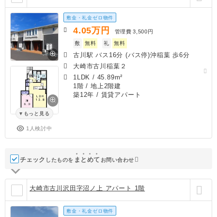
敷金・礼金ゼロ物件
4.05
万円
管理費
3,500円
敷
無料
礼
無料
古川駅 バス16分 (バス停)沖稲葉 歩6分
大崎市古川稲葉２
1LDK
/
45.89m²
1階 / 地上2階建
築12年
/ 賃貸アパート
もっと見る
1人検討中
チェック
ま
と
め
て
したものを
お問い合わせ
大崎市古川沢田字沼ノ上 アパート 1階
敷金・礼金ゼロ物件