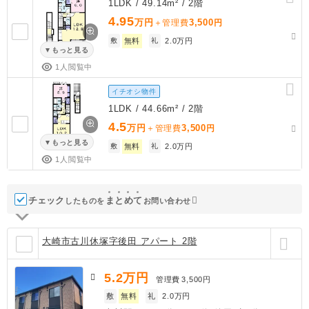
1LDK / 49.14m² / 2階
4.95
万円
3,500
＋管理費
円
敷
無料
礼
2.0万円
もっと見る
1人閲覧中
イチオシ物件
1LDK / 44.66m² / 2階
4.5
万円
3,500
＋管理費
円
もっと見る
敷
無料
礼
2.0万円
1人閲覧中
チェック
ま
と
め
て
したものを
お問い合わせ
大崎市古川休塚字後田 アパート 2階
5.2
万円
管理費
3,500円
敷
無料
礼
2.0万円