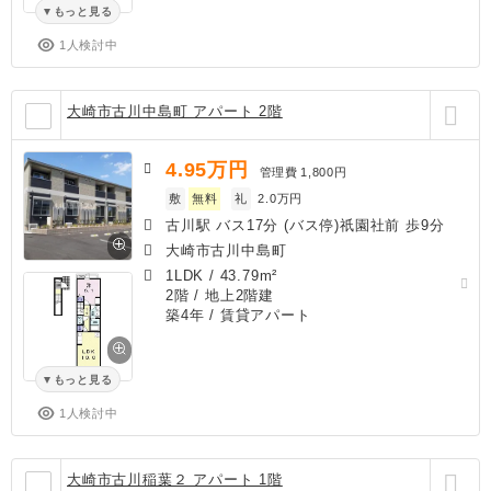
もっと見る
1人検討中
大崎市古川中島町 アパート 2階
4.95
万円
管理費
1,800円
敷
無料
礼
2.0万円
古川駅 バス17分 (バス停)祇園社前 歩9分
大崎市古川中島町
1LDK
/
43.79m²
2階 / 地上2階建
築4年
/ 賃貸アパート
もっと見る
1人検討中
大崎市古川稲葉２ アパート 1階