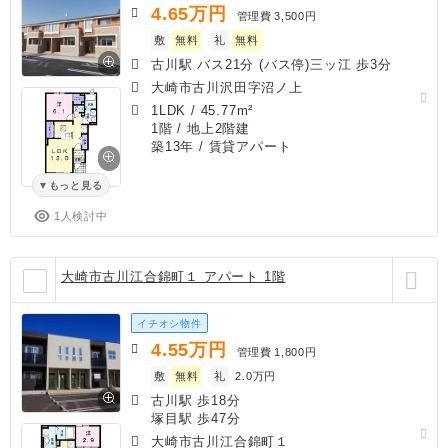
4.65
万円
管理費
3,500円
敷
無料
礼
無料
古川駅 バス21分 (バス停)三ッ江 歩3分
大崎市古川沢田字沼ノ上
1LDK
/
45.77m²
1階 / 地上2階建
築13年
/ 賃貸アパート
もっと見る
1人検討中
大崎市古川江合錦町１ アパート 1階
イチオシ物件
4.55
万円
管理費
1,800円
敷
無料
礼
2.0万円
古川駅 歩18分
塚目駅 歩47分
大崎市古川江合錦町１