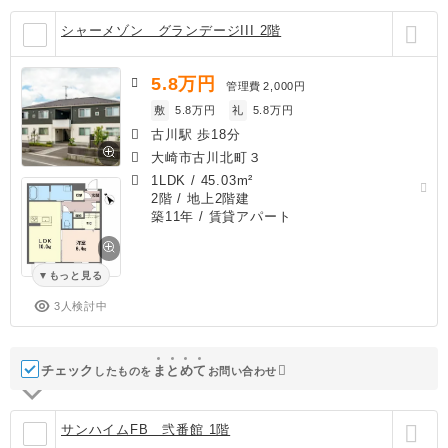
シャーメゾン グランデージIII 2階
5.8
万円
管理費
2,000円
敷
5.8万円
礼
5.8万円
古川駅 歩18分
大崎市古川北町３
1LDK
/
45.03m²
2階 / 地上2階建
築11年
/ 賃貸アパート
もっと見る
3人検討中
チェック
ま
と
め
て
したものを
お問い合わせ
サンハイムFB 弐番館 1階