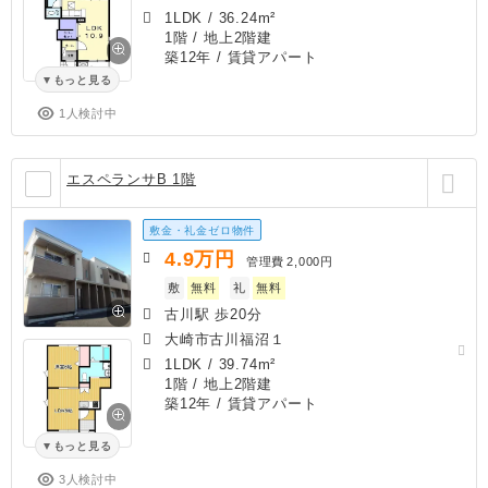
1LDK
/
36.24m²
1階 / 地上2階建
築12年
/ 賃貸アパート
もっと見る
1人検討中
エスペランサB 1階
敷金・礼金ゼロ物件
4.9
万円
管理費
2,000円
敷
無料
礼
無料
古川駅 歩20分
大崎市古川福沼１
1LDK
/
39.74m²
1階 / 地上2階建
築12年
/ 賃貸アパート
もっと見る
3人検討中