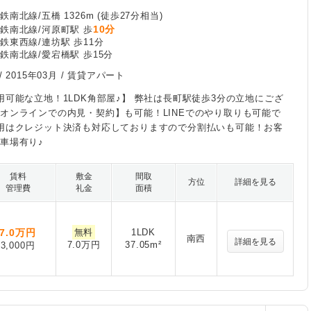
南北線/五橋 1326m (徒歩27分相当)
10分
鉄南北線/河原町駅 歩
鉄東西線/連坊駅 歩11分
鉄南北線/愛宕橋駅 歩15分
/
2015年03月
/ 賃貸アパート
用可能な立地！1LDK角部屋♪】 弊社は長町駅徒歩3分の立地にござ
オンラインでの内見・契約】も可能！LINEでのやり取りも可能で
用はクレジット決済も対応しておりますので分割払いも可能！お客
車場有り♪
賃料
敷金
間取
方位
詳細を見る
管理費
礼金
面積
7.0
万円
無料
1LDK
南西
詳細を見る
7.0万円
37.05m²
3,000円