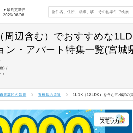
▼最終更新日
2026/08/08
（周辺含む）でおすすめな1LDK
ョン・アパート特集一覧(宮城県
線)
K
市青葉区の賃貸
五橋駅の賃貸
1LDK（1SLDK）を含む五橋駅の