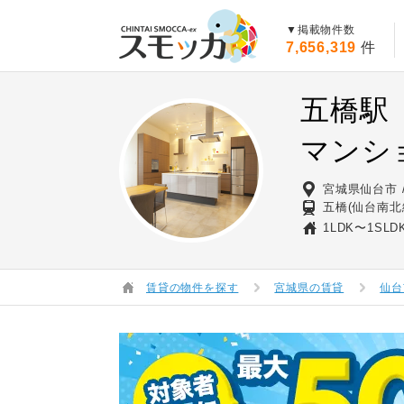
賃貸スモッカ
▼掲載物件数
7,656,319
件
五橋駅
マンシ
宮城県仙台市
五橋(仙台南北
1LDK〜1SLD
賃貸の物件を探す
宮城県の賃貸
仙台