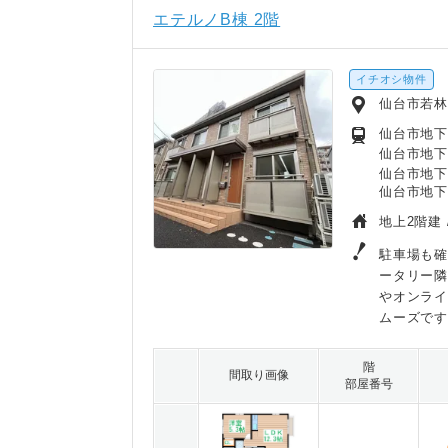
エテルノB棟 2階
イチオシ物件
仙台市若
仙台市地下鉄
仙台市地下
仙台市地下
仙台市地下
地上2階建 
駐車場も確
ータリー
やオンラ
ムーズです(
階
間取り画像
部屋番号