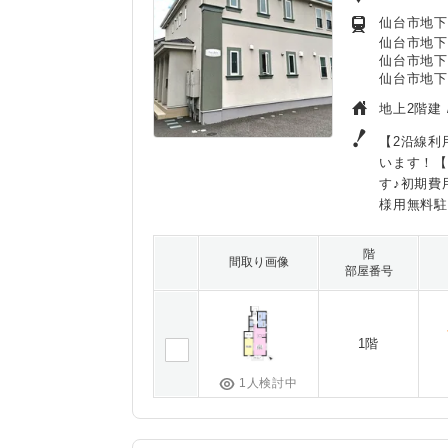
仙台市地下鉄
仙台市地下
仙台市地下
仙台市地下
地上2階建 
【2沿線利
います！【
す♪初期費
様用無料駐
階
間取り画像
部屋番号
1階
1人検討中