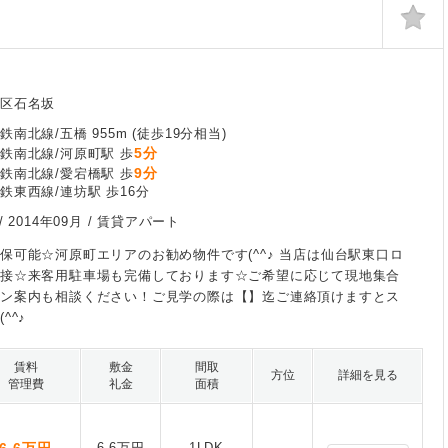
林区石名坂
南北線/五橋 955m (徒歩19分相当)
5分
鉄南北線/河原町駅 歩
9分
鉄南北線/愛宕橋駅 歩
鉄東西線/連坊駅 歩16分
/
2014年09月
/ 賃貸アパート
保可能☆河原町エリアのお勧め物件です(^^♪ 当店は仙台駅東口ロ
隣接☆来客用駐車場も完備しております☆ご希望に応じて現地集合
イン案内も相談ください！ご見学の際は【】迄ご連絡頂けますとス
^^♪
賃料
敷金
間取
方位
詳細を見る
管理費
礼金
面積
6.6万円
1LDK