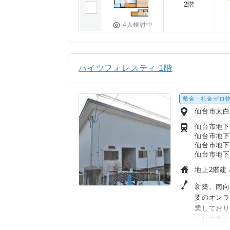
2階
4人検討中
ハイツフォレスティ 1階
敷金・礼金ゼロ
仙台市太
仙台市地下鉄
仙台市地下
仙台市地下
仙台市地下
地上2階建 
新築、南向
要のオン
業してお
られて気