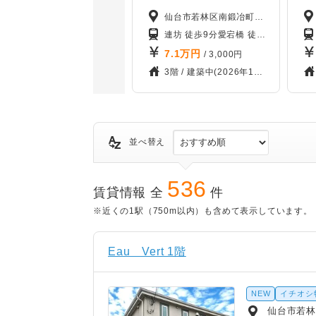
仙台市若林区南鍛冶町100-1
連坊 徒歩9分
愛宕橋 徒歩10分
五橋 徒
7.1
万円
/ 3,000円
3階 /
建築中(2026年10月)
並べ替え
536
賃貸情報 全
件
※近くの1駅（750m以内）も含めて表示しています。
Eau Vert 1階
NEW
イチオシ
仙台市若林