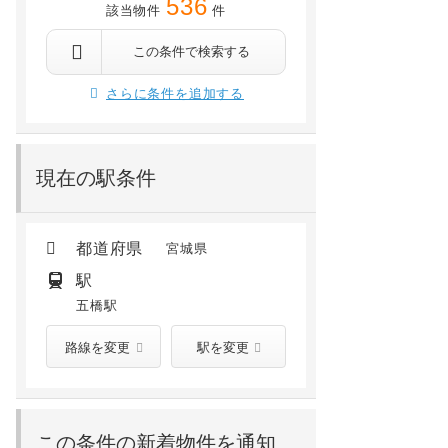
536
該当物件
件
仙台市若林区新寺1丁目1-50
仙台市若林区舟丁63-2
歩11分
宮城野通 徒歩6分
五橋 徒歩7分
仙台 徒歩8分
河原町 徒歩2分
愛宕橋 徒歩8分
この条件で検索する
14.4
万円
8.3
万円
/ 9,000円
/ 3,000円
さらに条件を追加する
13階 /
築1年以内(2026年02月)
3階 /
2024年01月
現在の駅条件
都道府県
宮城県
駅
五橋駅
路線を変更
駅を変更
この条件の新着物件を通知