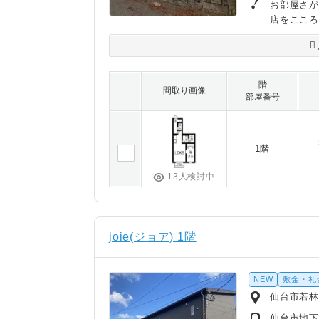
お部屋さが
店をここ
階
間取り画像
部屋番号
1階
13人検討中
joie(ジョア) 1階
NEW
敷金・礼
仙台市若林
仙台市地下鉄