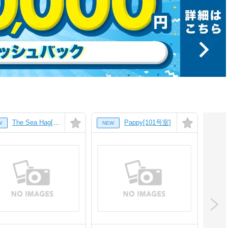
The Sea Hag[302号室]
Pappy[101号室]
W
NEW