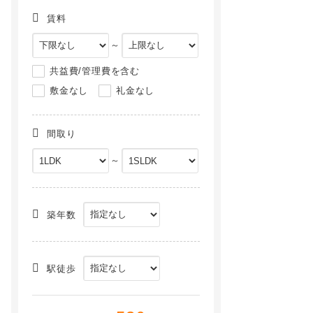
賃料
～
共益費/管理費を含む
敷金なし
礼金なし
間取り
～
ＣＬＡＳＳＥＵＭ（クラシアム）仙台新寺通[1306号室]
SASHIN河原町[303号室]
NEW
NEW
築年数
駅徒歩