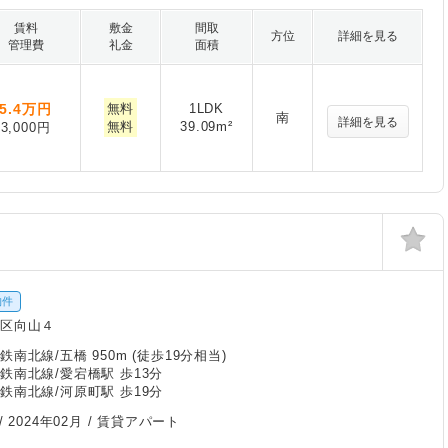
賃料
敷金
間取
方位
詳細を見る
管理費
礼金
面積
5.4
万円
無料
1LDK
南
詳細を見る
無料
39.09m²
3,000円
物件
白区向山４
南北線/五橋 950m (徒歩19分相当)
鉄南北線/愛宕橋駅 歩13分
鉄南北線/河原町駅 歩19分
/
2024年02月
/ 賃貸アパート