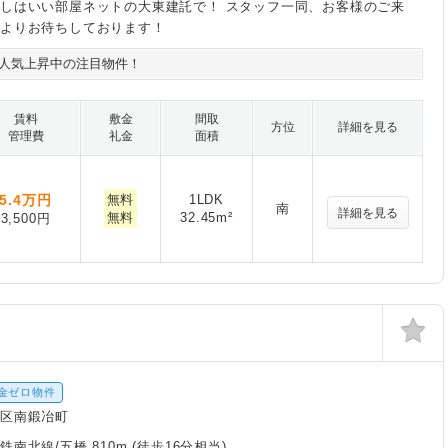
しはいい部屋ネットの大東建託で！ スタッフ一同、お客様のご来
ろよりお待ちしております！
人気上昇中の注目物件！
賃料
敷金
間取
方位
詳細を見る
管理費
礼金
面積
5.4
万円
無料
1LDK
南
詳細を見る
無料
32.45m²
3,500円
金ゼロ物件
区南鍛冶町
南北線/五橋 810m (徒歩16分相当)