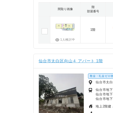
階
間取り画像
部屋番号
1階
1人検討中
仙台市太白区向山４ アパート 1階
敷金・礼金ゼロ
仙台市太
仙台市地下鉄
仙台市地下
仙台市地下
地上2階建 