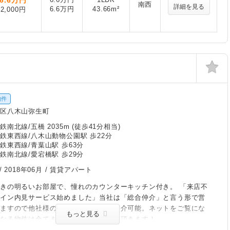
6.6
万円
南西
詳細を見る
6.6万円
43.66m²
2,000円
物件
白区八木山弥生町
南北線/五橋 2035m (徒歩41分相当)
鉄東西線/八木山動物公園駅 歩22分
鉄東西線/青葉山駅 歩63分
鉄南北線/愛宕橋駅 歩29分
/
2018年06月
/ 賃貸アパート
きの明るいお部屋で、憧れのカウンターキッチン付き。 「来店不
ライン内見サービス始めました」当社は「総合仲介」と言う形で営
りますので他社様の掲載物件も全てご紹介可能。ネットをご覧にな
もっと見る
になる物件は全てまとめてお調べさして頂きます！