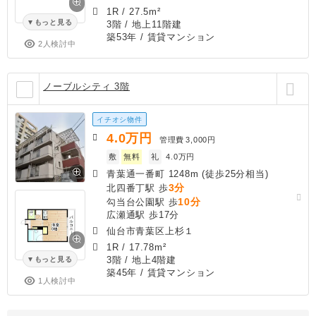
1R
/
27.5m²
もっと見る
3階 / 地上11階建
築53年
/ 賃貸マンション
2人検討中
ノーブルシティ 3階
イチオシ物件
4.0
万円
管理費
3,000円
敷
無料
礼
4.0万円
青葉通一番町 1248m (徒歩25分相当)
3分
北四番丁駅 歩
10分
勾当台公園駅 歩
広瀬通駅 歩17分
仙台市青葉区上杉１
1R
/
17.78m²
3階 / 地上4階建
もっと見る
築45年
/ 賃貸マンション
1人検討中