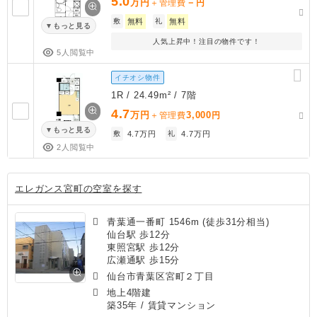
5.0
万円
－
＋管理費
円
敷
無料
礼
無料
もっと見る
人気上昇中！注目の物件です！
5人閲覧中
イチオシ物件
1R / 24.49m² / 7階
4.7
万円
3,000
＋管理費
円
もっと見る
敷
4.7万円
礼
4.7万円
2人閲覧中
エレガンス宮町の空室を探す
青葉通一番町 1546m (徒歩31分相当)
仙台駅 歩12分
東照宮駅 歩12分
広瀬通駅 歩15分
仙台市青葉区宮町２丁目
地上4階建
築35年
/ 賃貸マンション