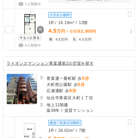
7人閲覧中
イチオシ物件
1R / 16.19m² / 12階
4.5
万円
2,000
＋管理費
円
もっと見る
敷
4.5万円
礼
4.5万円
4人閲覧中
ライオンズマンション青葉通第2の空室を探す
5分
青葉通一番町駅 歩
5分
大町西公園駅 歩
8分
広瀬通駅 歩
仙台市青葉区大町１丁目
地上11階建
築38年
/ 賃貸マンション
敷金・礼金ゼロ物件
1R / 26.02m² / 7階