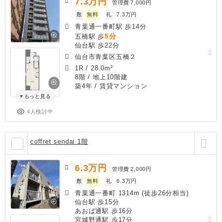
7.3
万円
管理費
7,000円
敷
無料
礼
7.3万円
青葉通一番町駅 歩14分
5分
五橋駅 歩
仙台駅 歩22分
仙台市青葉区五橋２
1R
/
28.0m²
8階 / 地上10階建
築4年
/ 賃貸マンション
もっと見る
4人検討中
coffret sendai 1階
6.3
万円
管理費
2,000円
敷
無料
礼
6.3万円
青葉通一番町 1314m (徒歩26分相当)
仙台駅 歩15分
あおば通駅 歩16分
宮城野通駅 歩17分