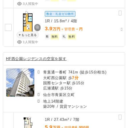
3人閲覧中
敷金・礼金ゼロ物件
1R / 15.8m² / 4階
3.9
万円
－
＋管理費
円
もっと見る
敷
無料
礼
無料
1人閲覧中
HF西公園レジデンスの空室を探す
青葉通一番町 741m (徒歩15分相当)
7分
大町西公園駅 歩
国際センター駅 歩15分
広瀬通駅 歩15分
仙台市青葉区立町
地上14階建
築20年
/ 賃貸マンション
1R / 27.43m² / 7階
5.9
万円
6,000
＋管理費
円