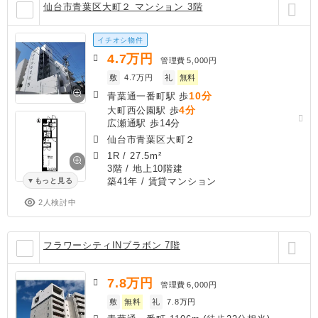
仙台市青葉区大町２ マンション 3階
イチオシ物件
4.7
万円
管理費
5,000円
敷
4.7万円
礼
無料
10分
青葉通一番町駅 歩
4分
大町西公園駅 歩
広瀬通駅 歩14分
仙台市青葉区大町２
1R
/
27.5m²
3階 / 地上10階建
築41年
/ 賃貸マンション
もっと見る
2人検討中
フラワーシティINブラボン 7階
7.8
万円
管理費
6,000円
敷
無料
礼
7.8万円