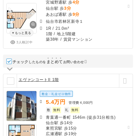
4分
宮城野通駅 歩
3分
仙台駅 歩
9分
あおば通駅 歩
仙台市若林区新寺１
1R
/
21.0m²
もっと見る
1階 / 地上5階建
築38年
/ 賃貸マンション
3人検討中
チェック
ま
と
め
て
したものを
お問い合わせ
エヴァンコートII 1階
敷金・礼金ゼロ物件
5.4
万円
管理費
4,000円
敷
無料
礼
無料
青葉通一番町 1546m (徒歩31分相当)
仙台駅 歩14分
東照宮駅 歩15分
広瀬通駅 歩19分