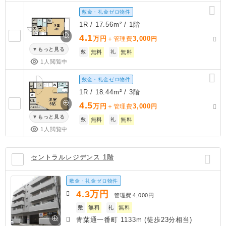
敷金・礼金ゼロ物件
1R / 17.56m² / 1階
4.1
万円
3,000
＋管理費
円
もっと見る
敷
無料
礼
無料
1人閲覧中
敷金・礼金ゼロ物件
1R / 18.44m² / 3階
4.5
万円
3,000
＋管理費
円
もっと見る
敷
無料
礼
無料
1人閲覧中
セントラルレジデンス 1階
敷金・礼金ゼロ物件
4.3
万円
管理費
4,000円
敷
無料
礼
無料
青葉通一番町 1133m (徒歩23分相当)