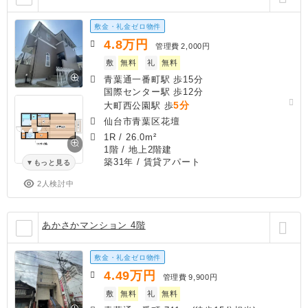
敷金・礼金ゼロ物件
4.8
万円
管理費
2,000円
敷
無料
礼
無料
青葉通一番町駅 歩15分
国際センター駅 歩12分
5分
大町西公園駅 歩
仙台市青葉区花壇
1R
/
26.0m²
1階 / 地上2階建
築31年
/ 賃貸アパート
もっと見る
2人検討中
あかさかマンション 4階
敷金・礼金ゼロ物件
4.49
万円
管理費
9,900円
敷
無料
礼
無料