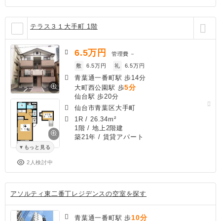
テラス３１大手町 1階
6.5
万円
管理費
－
敷
6.5万円
礼
6.5万円
青葉通一番町駅 歩14分
5分
大町西公園駅 歩
仙台駅 歩20分
仙台市青葉区大手町
1R
/
26.34m²
1階 / 地上2階建
築21年
/ 賃貸アパート
もっと見る
2人検討中
アソルティ東二番丁レジデンスの空室を探す
10分
青葉通一番町駅 歩