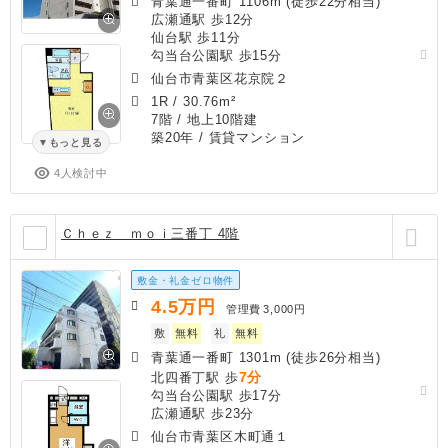
青葉通一番町 1106m (徒歩22分相当)
広瀬通駅 歩12分
仙台駅 歩11分
勾当台公園駅 歩15分
仙台市青葉区花京院２
1R
/
30.76m²
7階 / 地上10階建
築20年
/ 賃貸マンション
もっと見る
4人検討中
Ｃｈｅｚ ｍｏｉ三番丁 4階
敷金・礼金ゼロ物件
4.5
万円
管理費
3,000円
敷
無料
礼
無料
青葉通一番町 1301m (徒歩26分相当)
7分
北四番丁駅 歩
勾当台公園駅 歩17分
広瀬通駅 歩23分
仙台市青葉区木町通１