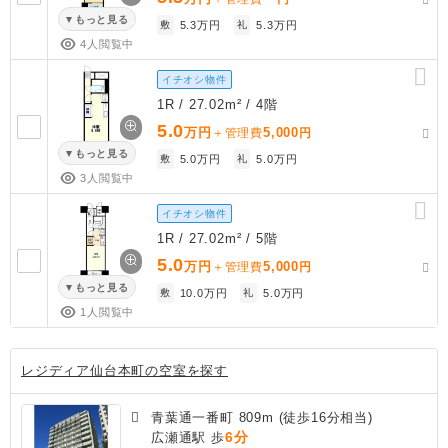
もっと見る
敷
5.3万円
礼
5.3万円
4人閲覧中
イチオシ物件
1R / 27.02m² / 4階
5.0
万円
5,000
＋管理費
円
もっと見る
敷
5.0万円
礼
5.0万円
3人閲覧中
イチオシ物件
1R / 27.02m² / 5階
5.0
万円
5,000
＋管理費
円
もっと見る
敷
10.0万円
礼
5.0万円
1人閲覧中
レジディア仙台本町の空室を探す
青葉通一番町 809m (徒歩16分相当)
6分
広瀬通駅 歩