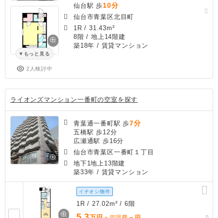
10分
仙台駅 歩
仙台市青葉区北目町
1R
/
31.43m²
8階 / 地上14階建
築18年
/ 賃貸マンション
もっと見る
2人検討中
ライオンズマンション一番町の空室を探す
7分
青葉通一番町駅 歩
五橋駅 歩12分
広瀬通駅 歩16分
仙台市青葉区一番町１丁目
地下1地上13階建
築33年
/ 賃貸マンション
イチオシ物件
1R / 27.02m² / 6階
5.3
万円
－
＋管理費
円