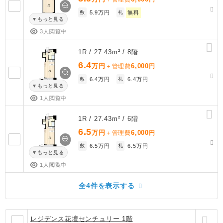
敷
5.9万円
礼
無料
もっと見る
3人閲覧中
1R / 27.43m² / 8階
6.4
万円
6,000
＋管理費
円
敷
6.4万円
礼
6.4万円
もっと見る
1人閲覧中
1R / 27.43m² / 6階
6.5
万円
6,000
＋管理費
円
敷
6.5万円
礼
6.5万円
もっと見る
1人閲覧中
全4件を表示する
レジデンス花壇センチュリー 1階