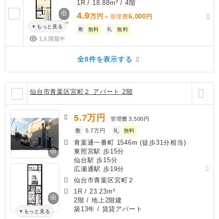
1R / 18.88m² / 4階
4.9
万円
6,000
＋管理費
円
もっと見る
敷
無料
礼
無料
1人閲覧中
全8件を表示する
仙台市青葉区宮町２ アパート 2階
5.7
万円
管理費
3,500円
敷
5.7万円
礼
無料
青葉通一番町 1546m (徒歩31分相当)
東照宮駅 歩15分
仙台駅 歩15分
広瀬通駅 歩19分
仙台市青葉区宮町２
1R
/
23.23m²
2階 / 地上2階建
築13年
/ 賃貸アパート
もっと見る