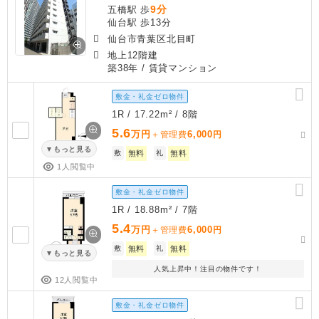
9分
五橋駅 歩
仙台駅 歩13分
仙台市青葉区北目町
地上12階建
築38年
/ 賃貸マンション
敷金・礼金ゼロ物件
1R / 17.22m² / 8階
5.6
万円
6,000
＋管理費
円
もっと見る
敷
無料
礼
無料
1人閲覧中
敷金・礼金ゼロ物件
1R / 18.88m² / 7階
5.4
万円
6,000
＋管理費
円
敷
無料
礼
無料
もっと見る
人気上昇中！注目の物件です！
12人閲覧中
敷金・礼金ゼロ物件