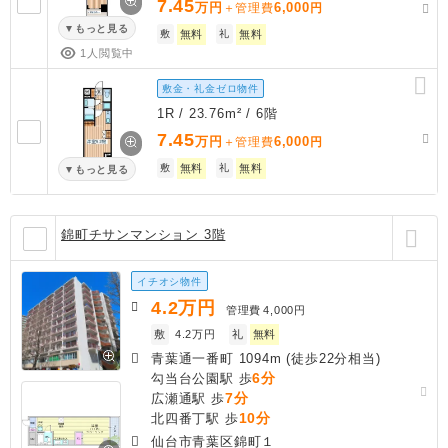
7.45
万円
6,000
＋管理費
円
もっと見る
敷
無料
礼
無料
1人閲覧中
敷金・礼金ゼロ物件
1R / 23.76m² / 6階
7.45
万円
6,000
＋管理費
円
敷
無料
礼
無料
もっと見る
錦町チサンマンション 3階
イチオシ物件
4.2
万円
管理費
4,000円
敷
4.2万円
礼
無料
青葉通一番町 1094m (徒歩22分相当)
6分
勾当台公園駅 歩
7分
広瀬通駅 歩
10分
北四番丁駅 歩
仙台市青葉区錦町１