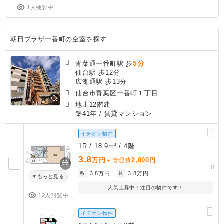
1人検討中
朝日プラザ一番町の空室を探す
5分
青葉通一番町駅 歩
仙台駅 歩12分
広瀬通駅 歩13分
仙台市青葉区一番町１丁目
地上12階建
築41年
/ 賃貸マンション
イチオシ物件
1R / 18.9m² / 4階
3.8
万円
2,000
＋管理費
円
敷
3.8万円
礼
3.8万円
もっと見る
人気上昇中！注目の物件です！
12人閲覧中
イチオシ物件