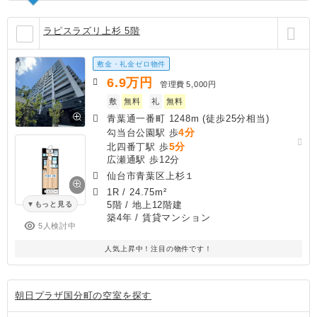
ラピスラズリ上杉 5階
敷金・礼金ゼロ物件
6.9
万円
管理費
5,000円
敷
無料
礼
無料
青葉通一番町 1248m (徒歩25分相当)
4分
勾当台公園駅 歩
5分
北四番丁駅 歩
広瀬通駅 歩12分
仙台市青葉区上杉１
1R
/
24.75m²
5階 / 地上12階建
もっと見る
築4年
/ 賃貸マンション
5人検討中
人気上昇中！注目の物件です！
朝日プラザ国分町の空室を探す