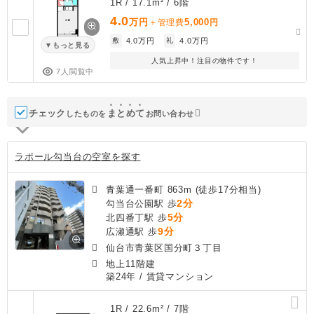
1R / 17.1m² / 6階
4.0
万円
5,000
＋管理費
円
敷
4.0万円
礼
4.0万円
もっと見る
人気上昇中！注目の物件です！
7人閲覧中
チェック
ま
と
め
て
したものを
お問い合わせ
ラポール勾当台の空室を探す
青葉通一番町 863m (徒歩17分相当)
2分
勾当台公園駅 歩
5分
北四番丁駅 歩
9分
広瀬通駅 歩
仙台市青葉区国分町３丁目
地上11階建
築24年
/ 賃貸マンション
1R / 22.6m² / 7階