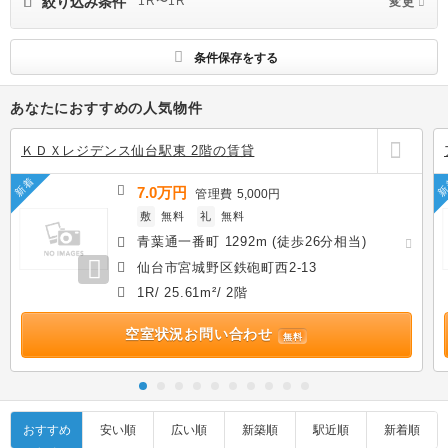
絞り込み条件
1R〜1R
変更
条件保存をする
あなたにおすすめの人気物件
ＫＤＸレジデンス仙台駅東 2階の賃貸
新着
新
7.0万円
管理費
5,000円
敷
無料
礼
無料
青葉通一番町 1292m (徒歩26分相当)
仙台市宮城野区鉄砲町西2-13
1R/ 25.61m²/ 2階
空室状況お問い合わせ
無料
おすすめ
安い順
広い順
新築順
駅近順
新着順