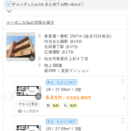
チェック
ま
と
め
て
したものを
お問い合わせ
コーポこがねの空室を探す
青葉通一番町 1567m (徒歩31分相当)
勾当台公園駅 歩14分
北四番丁駅 歩17分
広瀬通駅 歩17分
仙台市青葉区上杉４丁目
地上3階建
築28年
/ 賃貸マンション
敷金・礼金ゼロ物件
1R / 27.09m² / 2階
5.5
万円
2,000
＋管理費
円
もっと見る
敷
無料
礼
無料
4人閲覧中
敷金・礼金ゼロ物件
1R / 27.09m² / 3階