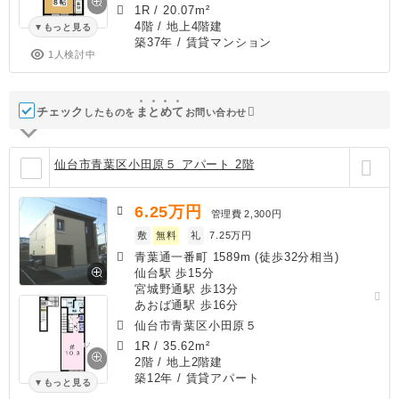
1R
/
20.07m²
4階 / 地上4階建
もっと見る
築37年
/ 賃貸マンション
1人検討中
チェック
ま
と
め
て
したものを
お問い合わせ
仙台市青葉区小田原５ アパート 2階
6.25
万円
管理費
2,300円
敷
無料
礼
7.25万円
青葉通一番町 1589m (徒歩32分相当)
仙台駅 歩15分
宮城野通駅 歩13分
あおば通駅 歩16分
仙台市青葉区小田原５
1R
/
35.62m²
2階 / 地上2階建
築12年
/ 賃貸アパート
もっと見る