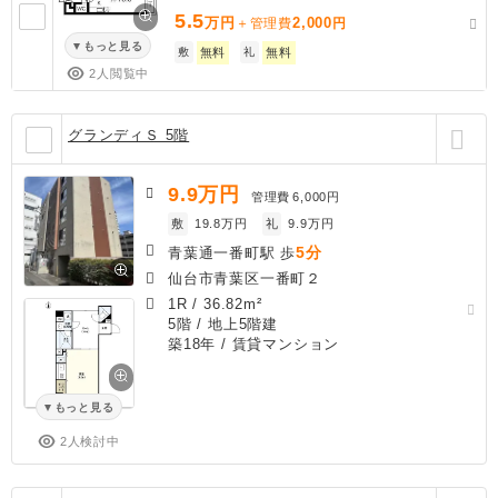
5.5
万円
2,000
＋管理費
円
もっと見る
敷
無料
礼
無料
2人閲覧中
グランディＳ 5階
9.9
万円
管理費
6,000円
敷
19.8万円
礼
9.9万円
5分
青葉通一番町駅 歩
仙台市青葉区一番町２
1R
/
36.82m²
5階 / 地上5階建
築18年
/ 賃貸マンション
もっと見る
2人検討中