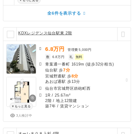
もっと見る
全6件を表示する
KDXレジデンス仙台駅東 2階
6.8
万円
管理費
5,000円
敷
6.8万円
礼
無料
青葉通一番町 1619m (徒歩32分相当)
7分
仙台駅 歩
8分
宮城野通駅 歩
あおば通駅 歩13分
仙台市宮城野区鉄砲町西
1R
/
25.67m²
2階 / 地上12階建
築7年
/ 賃貸マンション
もっと見る
3人検討中
オーレ８０８上杉 4階