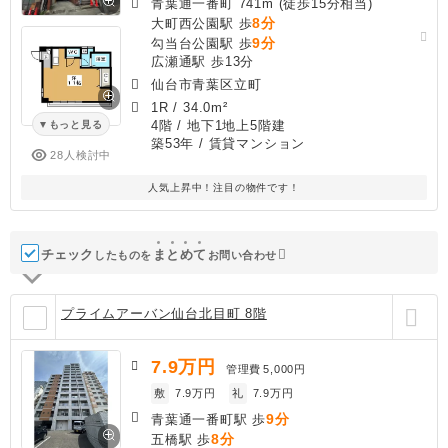
青葉通一番町 741m (徒歩15分相当)
8分
大町西公園駅 歩
9分
勾当台公園駅 歩
広瀬通駅 歩13分
仙台市青葉区立町
1R
/
34.0m²
4階 / 地下1地上5階建
もっと見る
築53年
/ 賃貸マンション
28人検討中
人気上昇中！注目の物件です！
チェック
ま
と
め
て
したものを
お問い合わせ
プライムアーバン仙台北目町 8階
7.9
万円
管理費
5,000円
敷
7.9万円
礼
7.9万円
9分
青葉通一番町駅 歩
8分
五橋駅 歩