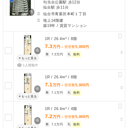
勾当台公園駅 歩12分
仙台駅 歩11分
仙台市青葉区本町１丁目
地上14階建
築19年
/ 賃貸マンション
1R / 26.4m² / 8階
7.3
万円
5,000
＋管理費
円
敷
7.3万円
礼
無料
もっと見る
1人閲覧中
1R / 26.4m² / 8階
7.1
万円
5,000
＋管理費
円
敷
7.1万円
礼
無料
もっと見る
1R / 26.4m² / 4階
7.2
万円
5,000
＋管理費
円
敷
7.2万円
礼
無料