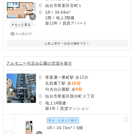
仙台市青葉区宮町１
1R
/
39.84m²
1階 / 地上2階建
築12年
/ 賃貸アパート
もっと見る
6人検討中
人気上昇中！注目の物件です！
アルモニー勾当台公園の空室を探す
青葉通一番町駅 歩12分
10分
北四番丁駅 歩
4分
勾当台公園駅 歩
仙台市青葉区国分町３丁目
地上14階建
築1年
/ 賃貸マンション
敷金・礼金ゼロ物件
1R / 24.74m² / 6階