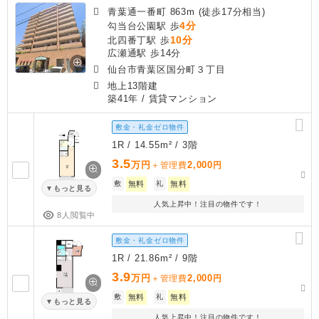
青葉通一番町 863m (徒歩17分相当)
4分
勾当台公園駅 歩
10分
北四番丁駅 歩
広瀬通駅 歩14分
仙台市青葉区国分町３丁目
地上13階建
築41年
/ 賃貸マンション
敷金・礼金ゼロ物件
1R / 14.55m² / 3階
3.5
万円
2,000
＋管理費
円
敷
無料
礼
無料
もっと見る
人気上昇中！注目の物件です！
8人閲覧中
敷金・礼金ゼロ物件
1R / 21.86m² / 9階
3.9
万円
2,000
＋管理費
円
敷
無料
礼
無料
もっと見る
人気上昇中！注目の物件です！