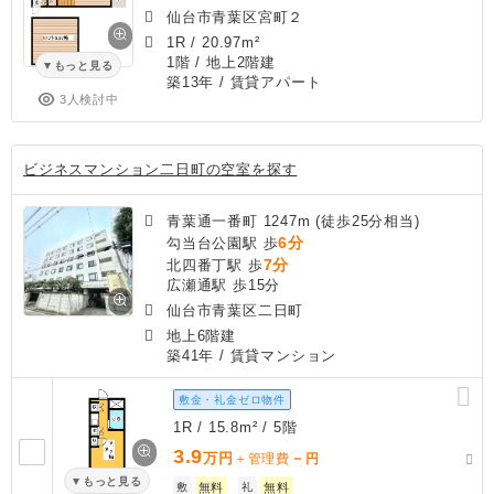
仙台市青葉区宮町２
1R
/
20.97m²
1階 / 地上2階建
もっと見る
築13年
/ 賃貸アパート
3人検討中
ビジネスマンション二日町の空室を探す
青葉通一番町 1247m (徒歩25分相当)
6分
勾当台公園駅 歩
7分
北四番丁駅 歩
広瀬通駅 歩15分
仙台市青葉区二日町
地上6階建
築41年
/ 賃貸マンション
敷金・礼金ゼロ物件
1R / 15.8m² / 5階
3.9
万円
－
＋管理費
円
もっと見る
敷
無料
礼
無料