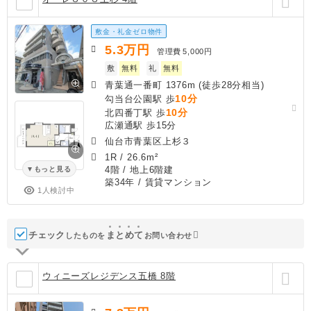
敷金・礼金ゼロ物件
5.3
万円
管理費
5,000円
敷
無料
礼
無料
青葉通一番町 1376m (徒歩28分相当)
10分
勾当台公園駅 歩
10分
北四番丁駅 歩
広瀬通駅 歩15分
仙台市青葉区上杉３
1R
/
26.6m²
4階 / 地上6階建
もっと見る
築34年
/ 賃貸マンション
1人検討中
チェック
ま
と
め
て
したものを
お問い合わせ
ウィニーズレジデンス五橋 8階