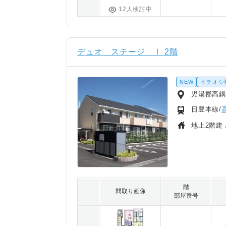
12人検討中
デュオ ステージ Ⅰ 2階
NEW
イチオシ
児湯郡高鍋
日豊本線/
地上2階建 
階
間取り画像
部屋番号