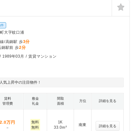
物件
鍋町大字蚊口浦
3分
線/高鍋駅 歩
2分
高鍋駅前 歩
/
1989年03月
/ 賃貸マンション
人気上昇中の注目物件！
賃料
敷金
間取
方位
詳細を見る
管理費
礼金
面積
2.0
万円
無料
1K
南東
詳細を見る
無料
33.0m²
－