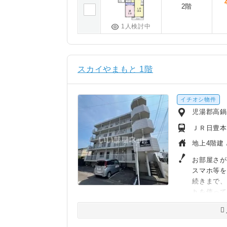
2階
1人検討中
スカイやまもと 1階
イチオシ物件
児湯郡高
ＪＲ日豊本
地上4階建 
お部屋さが
スマホ等
続きまで
ｂを使っ