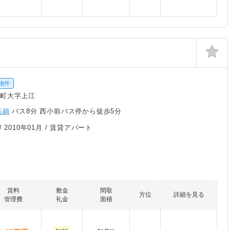
物件
町大字上江
高鍋
バス8分 西小前バス停から徒歩5分
/
2010年01月
/ 賃貸アパート
賃料
敷金
間取
方位
詳細を見る
管理費
礼金
面積