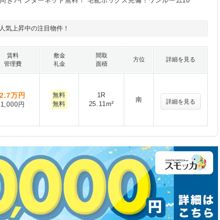
向き♪インターネット無料！ 宅配ボックス完備！ワンルーム10
人気上昇中の注目物件！
賃料
敷金
間取
方位
詳細を見る
管理費
礼金
面積
2.7
万円
無料
1R
南
詳細を見る
無料
25.11m²
1,000円