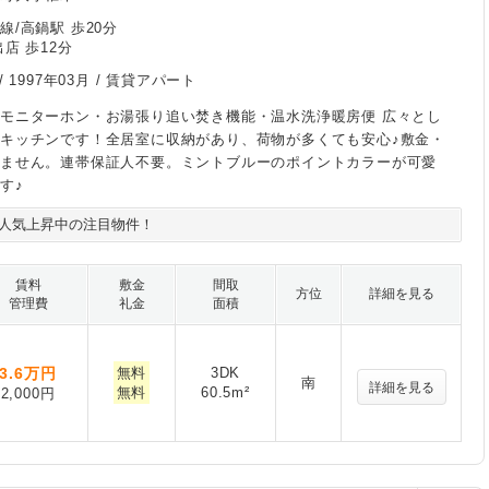
線/高鍋駅 歩20分
店 歩12分
/
1997年03月
/ 賃貸アパート
モニターホン・お湯張り追い焚き機能・温水洗浄暖房便 広々とし
キッチンです！全居室に収納があり、荷物が多くても安心♪敷金・
りません。連帯保証人不要。ミントブルーのポイントカラーが可愛
す♪
人気上昇中の注目物件！
賃料
敷金
間取
方位
詳細を見る
管理費
礼金
面積
3.6
万円
無料
3DK
南
詳細を見る
無料
60.5m²
2,000円