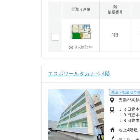
階
間取り画像
部屋番号
1階
9人検討中
エスポワールタカナベ 4階
敷金・礼金ゼロ
児湯郡高
ＪＲ日豊本
ＪＲ日豊本
ＪＲ日豊本
地上4階建 