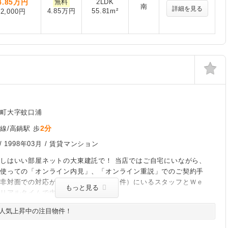
4.85
万円
無料
2LDK
南
詳細を見る
4.85万円
55.81m²
2,000円
鍋町大字蚊口浦
2分
線/高鍋駅 歩
/
1998年03月
/ 賃貸マンション
しはいい部屋ネットの大東建託で！ 当店ではご自宅にいながら、
を使っての「オンライン内見」、「オンライン重説」でのご契約手
、非対面での対応が可能です！現地（物件）にいるスタッフとＷｅ
もっと見る
てリアルタイムで内見できます。
人気上昇中の注目物件！