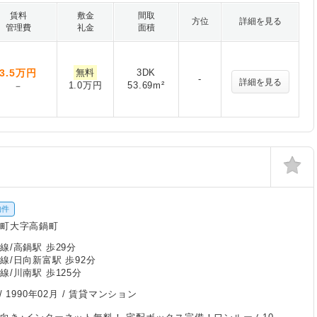
賃料
敷金
間取
方位
詳細を見る
管理費
礼金
面積
3.5
万円
無料
3DK
-
詳細を見る
1.0万円
53.69m²
－
物件
鍋町大字高鍋町
線/高鍋駅 歩29分
線/日向新富駅 歩92分
線/川南駅 歩125分
/
1990年02月
/ 賃貸マンション