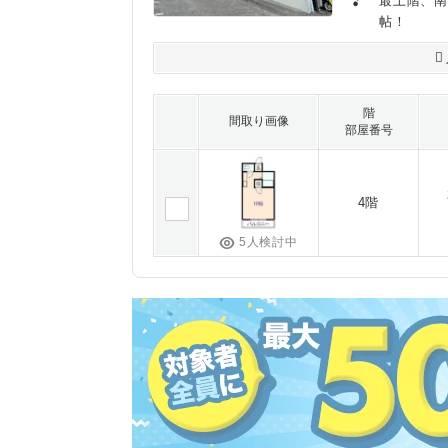
最上階、南
帖！
階
間取り画像
部屋番号
4階
5人検討中