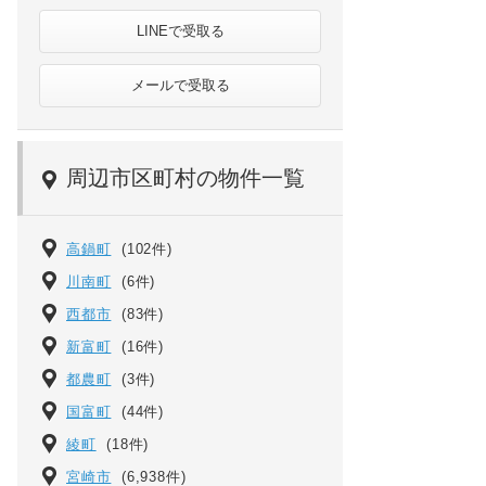
LINEで受取る
メールで受取る
周辺市区町村の物件一覧
高鍋町
(102件)
川南町
(6件)
西都市
(83件)
新富町
(16件)
都農町
(3件)
国富町
(44件)
綾町
(18件)
宮崎市
(6,938件)