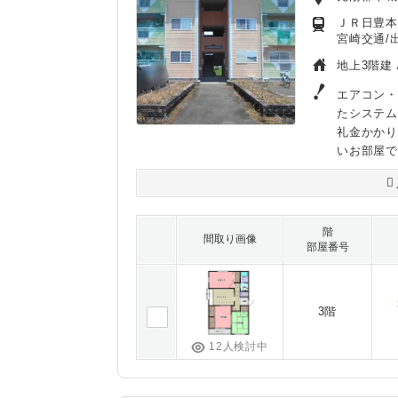
ＪＲ日豊本
宮崎交通/出
地上3階建 
エアコン・
たシステム
礼金かか
いお部屋で
階
間取り画像
部屋番号
3階
12人検討中