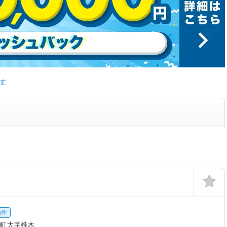
す
物件
町大字椎木