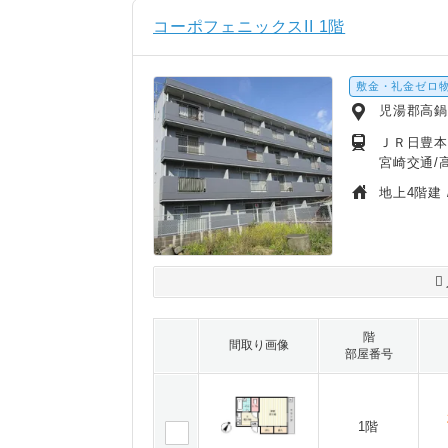
コーポフェニックスII 1階
敷金・礼金ゼロ
児湯郡高
ＪＲ日豊本
宮崎交通/
地上4階建 
階
間取り画像
部屋番号
1階