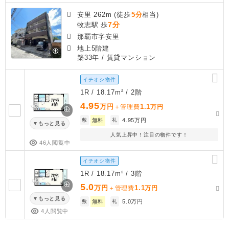
安里 262m (徒歩
5分
相当)
7分
牧志駅 歩
那覇市字安里
地上5階建
築33年
/ 賃貸マンション
イチオシ物件
1R / 18.17m² / 2階
4.95
万円
1.1
＋管理費
万円
敷
無料
礼
4.95万円
もっと見る
人気上昇中！注目の物件です！
46人閲覧中
イチオシ物件
1R / 18.17m² / 3階
5.0
万円
1.1
＋管理費
万円
もっと見る
敷
無料
礼
5.0万円
4人閲覧中