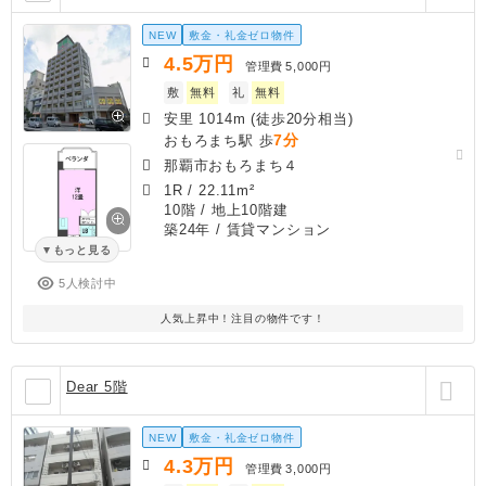
NEW
敷金・礼金ゼロ物件
4.5
万円
管理費
5,000円
敷
無料
礼
無料
安里 1014m (徒歩20分相当)
7分
おもろまち駅 歩
那覇市おもろまち４
1R
/
22.11m²
10階 / 地上10階建
築24年
/ 賃貸マンション
もっと見る
5人検討中
人気上昇中！注目の物件です！
Dear 5階
NEW
敷金・礼金ゼロ物件
4.3
万円
管理費
3,000円