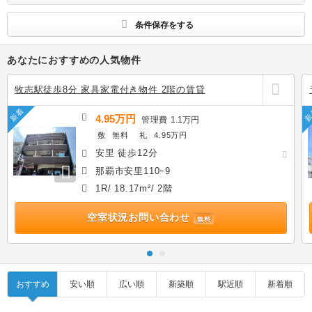
条件保存をする
あなたにおすすめの人気物件
牧志駅徒歩8分 家具家電付き物件 2階の賃貸
新着
新
4.95万円
管理費
1.1万円
敷
無料
礼
4.95万円
安里 徒歩12分
那覇市安里110ｰ9
1R/ 18.17m²/ 2階
空室状況お問い合わせ
無料
おすすめ
安い順
広い順
新築順
駅近順
新着順