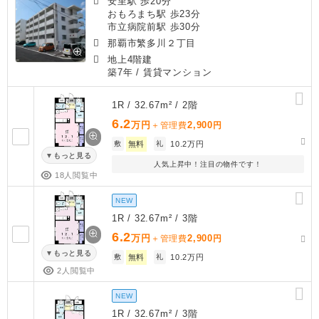
安里駅 歩20分
おもろまち駅 歩23分
市立病院前駅 歩30分
那覇市繁多川２丁目
地上4階建
築7年
/ 賃貸マンション
1R / 32.67m² / 2階
6.2
万円
2,900
＋管理費
円
敷
無料
礼
10.2万円
もっと見る
人気上昇中！注目の物件です！
18人閲覧中
NEW
1R / 32.67m² / 3階
6.2
万円
2,900
＋管理費
円
もっと見る
敷
無料
礼
10.2万円
2人閲覧中
NEW
1R / 32.67m² / 3階