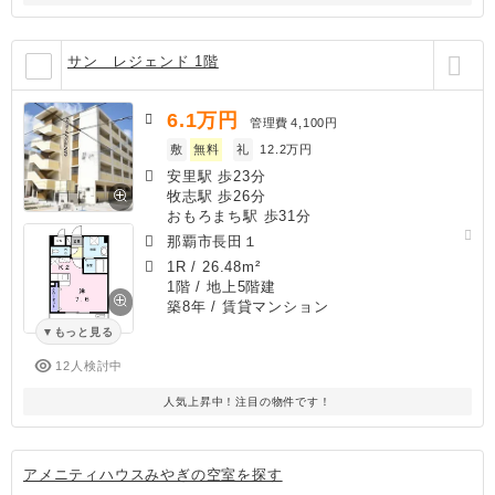
サン レジェンド 1階
6.1
万円
管理費
4,100円
敷
無料
礼
12.2万円
安里駅 歩23分
牧志駅 歩26分
おもろまち駅 歩31分
那覇市長田１
1R
/
26.48m²
1階 / 地上5階建
築8年
/ 賃貸マンション
もっと見る
12人検討中
人気上昇中！注目の物件です！
アメニティハウスみやぎの空室を探す