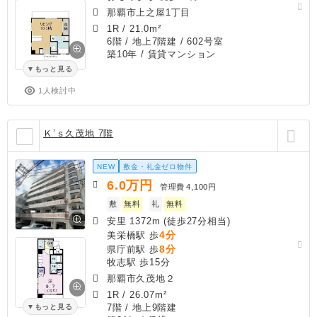
那覇市上之屋1丁目
1R
/
21.0m²
6階 / 地上7階建 / 602号室
築10年
/ 賃貸マンション
もっと見る
1人検討中
Ｋ’ｓ久茂地 7階
NEW
敷金・礼金ゼロ物件
6.0
万円
管理費
4,100円
敷
無料
礼
無料
安里 1372m (徒歩27分相当)
4分
美栄橋駅 歩
8分
県庁前駅 歩
牧志駅 歩15分
那覇市久茂地２
1R
/
26.07m²
7階 / 地上9階建
もっと見る