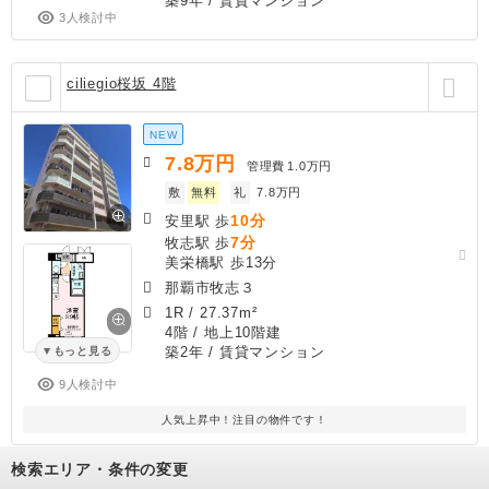
築9年
/ 賃貸マンション
3人検討中
ciliegio桜坂 4階
NEW
7.8
万円
管理費
1.0万円
敷
無料
礼
7.8万円
10分
安里駅 歩
7分
牧志駅 歩
美栄橋駅 歩13分
那覇市牧志３
1R
/
27.37m²
4階 / 地上10階建
築2年
/ 賃貸マンション
もっと見る
9人検討中
人気上昇中！注目の物件です！
検索エリア・条件の変更