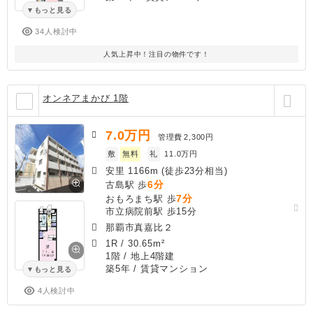
もっと見る
34人検討中
人気上昇中！注目の物件です！
オンネアまかび 1階
7.0
万円
管理費
2,300円
敷
無料
礼
11.0万円
安里 1166m (徒歩23分相当)
6分
古島駅 歩
7分
おもろまち駅 歩
市立病院前駅 歩15分
那覇市真嘉比２
1R
/
30.65m²
1階 / 地上4階建
築5年
/ 賃貸マンション
もっと見る
4人検討中