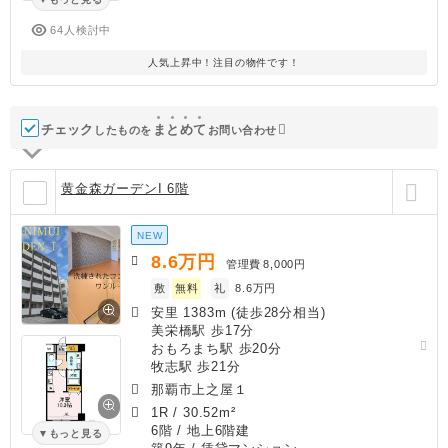
64人検討中
人気上昇中！注目の物件です！
チェック
ま
と
め
て
したものを
お問い合わせ
黄金森ガーデンI 6階
NEW
8.6
万円
管理費
8,000円
敷
無料
礼
8.6万円
安里 1383m (徒歩28分相当)
美栄橋駅 歩17分
おもろまち駅 歩20分
牧志駅 歩21分
那覇市上之屋１
1R
/
30.52m²
6階 / 地上6階建
もっと見る