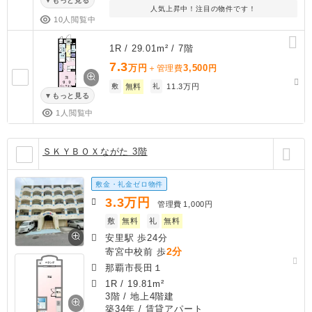
もっと見る
人気上昇中！注目の物件です！
10人閲覧中
1R / 29.01m² / 7階
7.3
万円
3,500
＋管理費
円
敷
無料
礼
11.3万円
もっと見る
1人閲覧中
ＳＫＹＢＯＸながた 3階
敷金・礼金ゼロ物件
3.3
万円
管理費
1,000円
敷
無料
礼
無料
安里駅 歩24分
2分
寄宮中校前 歩
那覇市長田１
1R
/
19.81m²
3階 / 地上4階建
築34年
/ 賃貸アパート