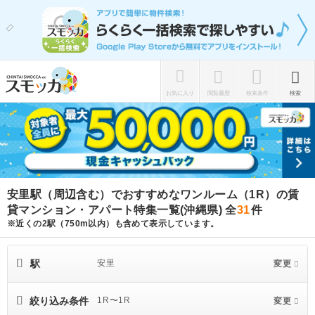
お気に入り
閲覧履歴
検索条件
検索
安里駅（周辺含む）でおすすめなワンルーム（1R）の賃
貸マンション・アパート特集一覧(沖縄県)
全
31
件
※近くの2駅（750m以内）も含めて表示しています。
駅
安里
変更
絞り込み条件
1R〜1R
変更