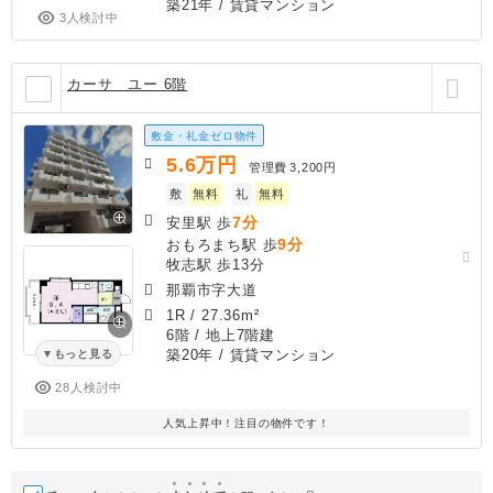
築21年
/ 賃貸マンション
3人検討中
カーサ ユー 6階
敷金・礼金ゼロ物件
5.6
万円
管理費
3,200円
敷
無料
礼
無料
7分
安里駅 歩
9分
おもろまち駅 歩
牧志駅 歩13分
那覇市字大道
1R
/
27.36m²
6階 / 地上7階建
築20年
/ 賃貸マンション
もっと見る
28人検討中
人気上昇中！注目の物件です！