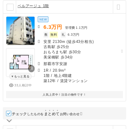
ベルアージュ 1階
NEW
6.3
万円
管理費
1.1万円
敷
無料
礼
6.3万円
安里 2130m (徒歩43分相当)
古島駅 歩25分
おもろまち駅 歩30分
美栄橋駅 歩34分
那覇市字安謝
1R
/
20.9m²
1階 / 地上4階建
もっと見る
築12年
/ 賃貸マンション
33人検討中
人気上昇中！注目の物件です！
チェック
ま
と
め
て
したものを
お問い合わせ