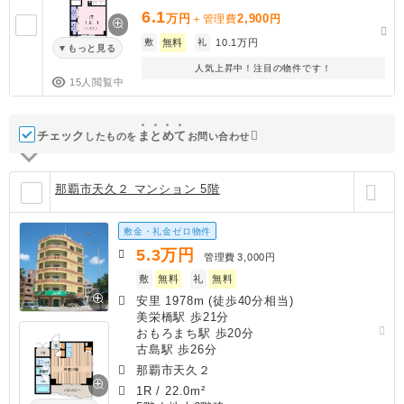
6.1
万円
2,900
＋管理費
円
敷
無料
礼
10.1万円
もっと見る
人気上昇中！注目の物件です！
15人閲覧中
チェック
ま
と
め
て
したものを
お問い合わせ
那覇市天久２ マンション 5階
敷金・礼金ゼロ物件
5.3
万円
管理費
3,000円
敷
無料
礼
無料
安里 1978m (徒歩40分相当)
美栄橋駅 歩21分
おもろまち駅 歩20分
古島駅 歩26分
那覇市天久２
1R
/
22.0m²