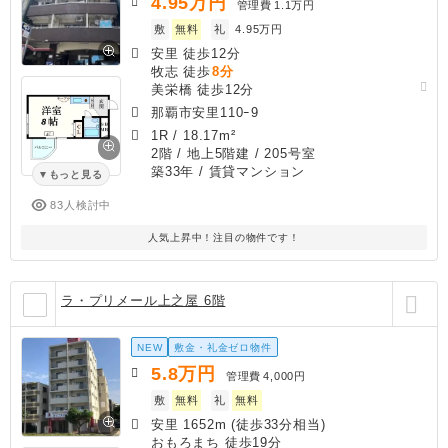
4.95
万円
管理費
1.1万円
敷
無料
礼
4.95万円
安里 徒歩12分
牧志 徒歩
8分
美栄橋 徒歩12分
那覇市安里110ｰ9
1R
/
18.17m²
2階 / 地上5階建 / 205号室
築33年
/ 賃貸マンション
もっと見る
83人検討中
人気上昇中！注目の物件です！
ラ・プリメール上之屋 6階
NEW
敷金・礼金ゼロ物件
5.8
万円
管理費
4,000円
敷
無料
礼
無料
安里 1652m (徒歩33分相当)
おもろまち 徒歩19分