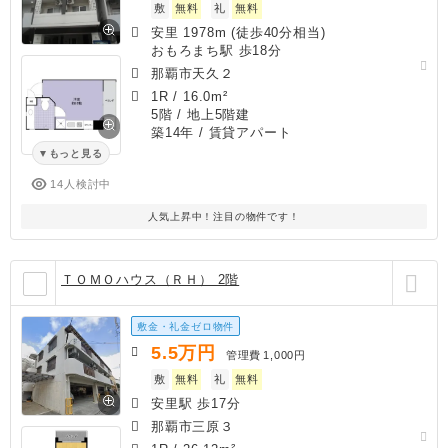
敷
無料
礼
無料
安里 1978m (徒歩40分相当)
おもろまち駅 歩18分
那覇市天久２
1R
/
16.0m²
5階 / 地上5階建
築14年
/ 賃貸アパート
もっと見る
14人検討中
人気上昇中！注目の物件です！
ＴＯＭＯハウス（ＲＨ） 2階
敷金・礼金ゼロ物件
5.5
万円
管理費
1,000円
敷
無料
礼
無料
安里駅 歩17分
那覇市三原３