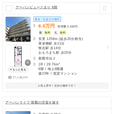
アーバンビューとまり 6階
敷金・礼金ゼロ物件
6.0
万円
管理費
3,300円
敷
無料
礼
無料
安里 1258m (徒歩25分相当)
美栄橋駅 歩11分
牧志駅 歩14分
おもろまち駅 歩20分
那覇市泊２
1R
/
29.76m²
6階 / 地上6階建
もっと見る
築23年
/ 賃貸マンション
37人検討中
人気上昇中！注目の物件です！
アーバンライフ 那覇の空室を探す