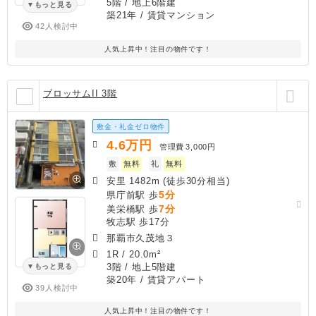
5階 / 地上6階建
もっと見る
築21年
/ 賃貸マンション
42人検討中
人気上昇中！注目の物件です！
ブロッサムII 3階
敷金・礼金ゼロ物件
4.6
万円
管理費
3,000円
敷
無料
礼
無料
安里 1482m (徒歩30分相当)
5分
県庁前駅 歩
7分
美栄橋駅 歩
牧志駅 歩17分
那覇市久茂地３
1R
/
20.0m²
3階 / 地上5階建
もっと見る
築20年
/ 賃貸アパート
39人検討中
人気上昇中！注目の物件です！