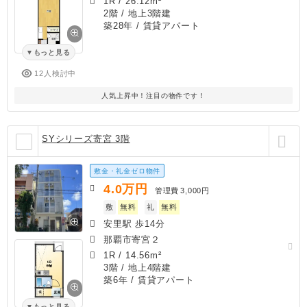
1R
/
26.12m²
2階 / 地上3階建
築28年
/ 賃貸アパート
もっと見る
12人検討中
人気上昇中！注目の物件です！
SYシリーズ寄宮 3階
敷金・礼金ゼロ物件
4.0
万円
管理費
3,000円
敷
無料
礼
無料
安里駅 歩14分
那覇市寄宮２
1R
/
14.56m²
3階 / 地上4階建
築6年
/ 賃貸アパート
もっと見る