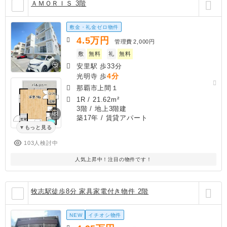
ＡＭＯＲＩＳ 3階
敷金・礼金ゼロ物件
4.5
万円
管理費
2,000円
敷
無料
礼
無料
安里駅 歩33分
4分
光明寺 歩
那覇市上間１
1R
/
21.62m²
3階 / 地上3階建
築17年
/ 賃貸アパート
もっと見る
103人検討中
人気上昇中！注目の物件です！
牧志駅徒歩8分 家具家電付き物件 2階
NEW
イチオシ物件