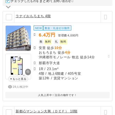
チェック
ま
と
め
て
したものを
お問い合わせ
ラナイおもろまち 4階
NEW
敷金・礼金ゼロ物件
6.4
万円
管理費
4,000円
敷
無料
礼
無料
安里 徒歩
10分
おもろまち 徒歩
4分
沖縄都市モノレール 牧志 徒歩14分
那覇市字大道
1R
/
23.1m²
4階 / 地上6階建 / 405号室
築12年
/ 賃貸マンション
もっと見る
28人検討中
人気上昇中！注目の物件です！
新都心マンション大興（ＤＣＦ） 10階