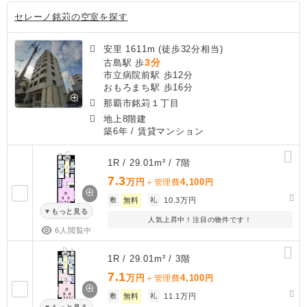
セレーノ銘苅の空室を探す
安里 1611m (徒歩32分相当)
3分
古島駅 歩
市立病院前駅 歩12分
おもろまち駅 歩16分
那覇市銘苅１丁目
地上8階建
築6年
/ 賃貸マンション
1R / 29.01m² / 7階
7.3
万円
4,100
＋管理費
円
敷
無料
礼
10.3万円
もっと見る
人気上昇中！注目の物件です！
6人閲覧中
1R / 29.01m² / 3階
7.1
万円
4,100
＋管理費
円
敷
無料
礼
11.1万円