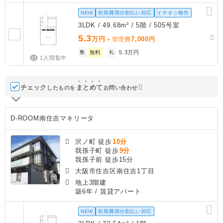
NEW
初期費用分割払い対応
イチオシ物件
3LDK / 49.68m² / 5階 / 505号室
5.3
万円
7,000
＋管理費
円
敷
無料
礼
5.3万円
1人閲覧中
チェック
ま
と
め
て
したものを
お問い合わせ
D-ROOM南住吉マキリータ
沢ノ町 徒歩
10分
我孫子町 徒歩
9分
我孫子前 徒歩15分
大阪市住吉区南住吉1丁目
地上3階建
築6年
/ 賃貸アパート
NEW
初期費用分割払い対応