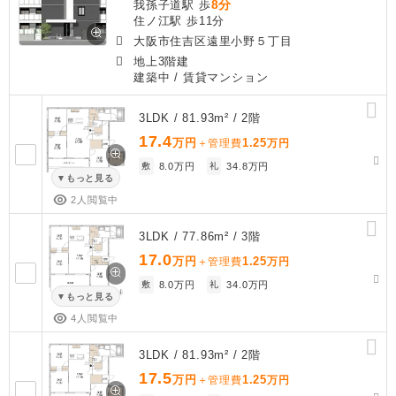
8分
我孫子道駅 歩
住ノ江駅 歩11分
大阪市住吉区遠里小野５丁目
地上3階建
建築中
/ 賃貸マンション
3LDK / 81.93m² / 2階
17.4
万円
1.25
＋管理費
万円
敷
8.0万円
礼
34.8万円
もっと見る
2人閲覧中
3LDK / 77.86m² / 3階
17.0
万円
1.25
＋管理費
万円
敷
8.0万円
礼
34.0万円
もっと見る
4人閲覧中
3LDK / 81.93m² / 2階
17.5
万円
1.25
＋管理費
万円