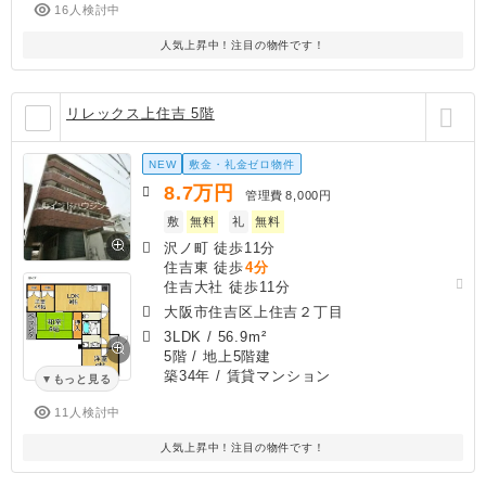
16人検討中
人気上昇中！注目の物件です！
リレックス上住吉 5階
NEW
敷金・礼金ゼロ物件
8.7
万円
管理費
8,000円
敷
無料
礼
無料
沢ノ町 徒歩11分
住吉東 徒歩
4分
住吉大社 徒歩11分
大阪市住吉区上住吉２丁目
3LDK
/
56.9m²
5階 / 地上5階建
築34年
/ 賃貸マンション
もっと見る
11人検討中
人気上昇中！注目の物件です！