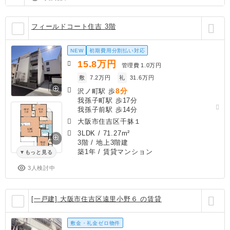
フィールドコート住吉 3階
NEW
初期費用分割払い対応
15.8
万円
管理費
1.0万円
敷
7.2万円
礼
31.6万円
8分
沢ノ町駅 歩
我孫子町駅 歩17分
我孫子前駅 歩14分
大阪市住吉区千躰１
3LDK
/
71.27m²
3階 / 地上3階建
築1年
/ 賃貸マンション
もっと見る
3人検討中
[一戸建] 大阪市住吉区遠里小野６ の賃貸
敷金・礼金ゼロ物件