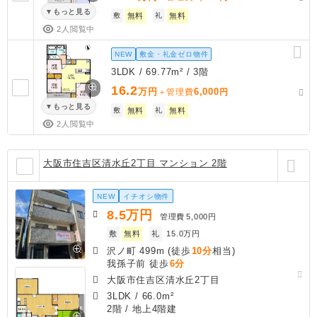
もっと見る
敷
無料
礼
無料
2人閲覧中
NEW
敷金・礼金ゼロ物件
3LDK / 69.77m² / 3階
16.2
万円
6,000
＋管理費
円
もっと見る
敷
無料
礼
無料
2人閲覧中
大阪市住吉区清水丘2丁目 マンション 2階
NEW
イチオシ物件
8.5
万円
管理費
5,000円
敷
無料
礼
15.0万円
沢ノ町 499m (徒歩
10分
相当)
我孫子前 徒歩
6分
大阪市住吉区清水丘2丁目
3LDK
/
66.0m²
2階 / 地上4階建