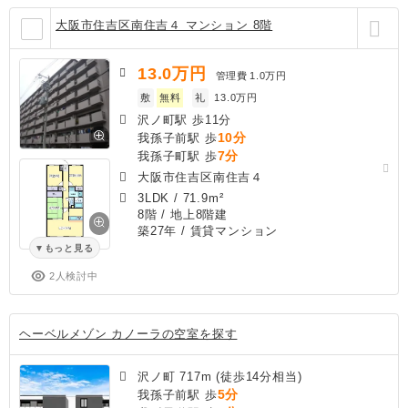
大阪市住吉区南住吉４ マンション 8階
13.0
万円
管理費
1.0万円
敷
無料
礼
13.0万円
沢ノ町駅 歩11分
10分
我孫子前駅 歩
7分
我孫子町駅 歩
大阪市住吉区南住吉４
3LDK
/
71.9m²
8階 / 地上8階建
築27年
/ 賃貸マンション
もっと見る
2人検討中
ヘーベルメゾン カノーラの空室を探す
沢ノ町 717m (徒歩14分相当)
5分
我孫子前駅 歩