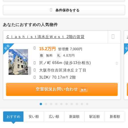
条件保存をする
あなたにおすすめの人気物件
Ｃｌａｓｈｉｓｔ清水丘Ｗｅｓｔ 2階の賃貸
新着
新
15.2万円
管理費
7,000円
敷
無料
礼
4.0万円
沢ノ町 656m (徒歩13分相当)
大阪市住吉区清水丘２丁目
3LDK/ 70.17m²/ 2階
空室状況お問い合わせ
無料
おすすめ
安い順
広い順
新築順
駅近順
新着順