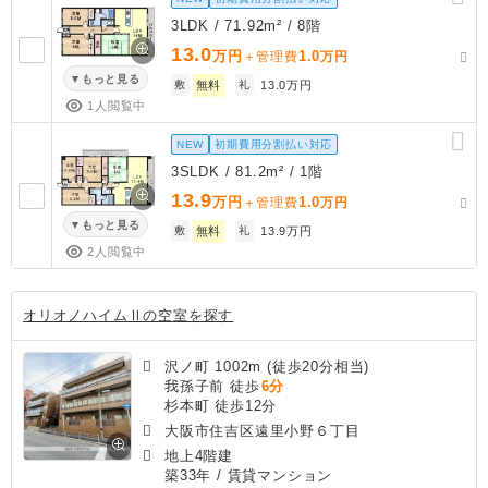
3LDK / 71.92m² / 8階
13.0
万円
1.0
＋管理費
万円
もっと見る
敷
無料
礼
13.0万円
1人閲覧中
NEW
初期費用分割払い対応
3SLDK / 81.2m² / 1階
13.9
万円
1.0
＋管理費
万円
もっと見る
敷
無料
礼
13.9万円
2人閲覧中
オリオノハイムⅡの空室を探す
沢ノ町 1002m (徒歩20分相当)
我孫子前 徒歩
6分
杉本町 徒歩12分
大阪市住吉区遠里小野６丁目
地上4階建
築33年
/ 賃貸マンション