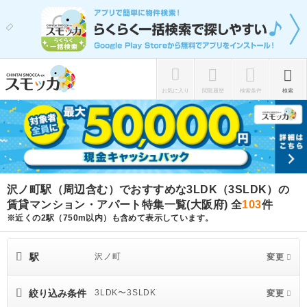
お気に入り
閲覧履歴
検索条件
検索
沢ノ町駅（周辺含む）でおすすめな3LDK（3SLDK）の
賃貸マンション・アパート特集一覧(大阪府)
全
103
件
※近くの2駅（750m以内）も含めて表示しています。
駅
沢ノ町
変更
絞り込み条件
3LDK〜3SLDK
変更