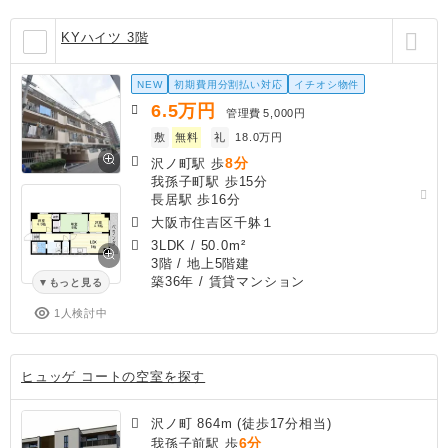
KYハイツ 3階
NEW
初期費用分割払い対応
イチオシ物件
6.5
万円
管理費
5,000円
敷
無料
礼
18.0万円
8分
沢ノ町駅 歩
我孫子町駅 歩15分
長居駅 歩16分
大阪市住吉区千躰１
3LDK
/
50.0m²
3階 / 地上5階建
築36年
/ 賃貸マンション
もっと見る
1人検討中
ヒュッゲ コートの空室を探す
沢ノ町 864m (徒歩17分相当)
6分
我孫子前駅 歩