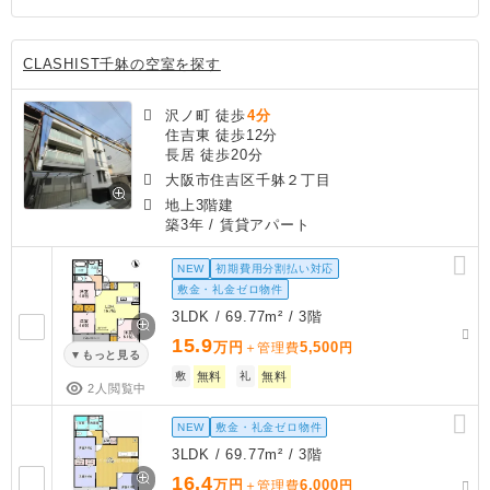
CLASHIST千躰の空室を探す
沢ノ町 徒歩
4分
住吉東 徒歩12分
長居 徒歩20分
大阪市住吉区千躰２丁目
地上3階建
築3年
/ 賃貸アパート
NEW
初期費用分割払い対応
敷金・礼金ゼロ物件
3LDK / 69.77m² / 3階
15.9
万円
5,500
＋管理費
円
もっと見る
敷
無料
礼
無料
2人閲覧中
NEW
敷金・礼金ゼロ物件
3LDK / 69.77m² / 3階
16.4
万円
6,000
＋管理費
円