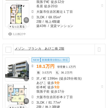
我孫子町 徒歩12分
長居 徒歩20分
大阪市住吉区殿辻１丁目
3LDK
/
69.05m²
2階 / 地上4階建
築43年
/ 賃貸マンション
もっと見る
1人検討中
メゾン ブランカ あびこ南 2階
NEW
初期費用分割払い対応
18.1
万円
管理費
1.1万円
敷
3.0万円
礼
36.2万円
沢ノ町 1396m (徒歩28分相当)
あびこ 徒歩
9分
杉本町 徒歩
9分
我孫子前 徒歩17分
大阪市住吉区杉本２丁目
3LDK
/
81.77m²
2階 / 地上3階建
もっと見る