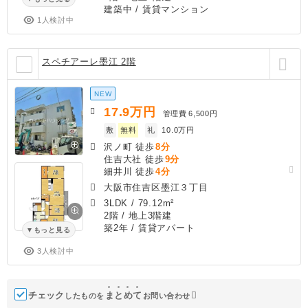
建築中
/ 賃貸マンション
1人検討中
スペチアーレ墨江 2階
NEW
17.9
万円
管理費
6,500円
敷
無料
礼
10.0万円
沢ノ町 徒歩
8分
住吉大社 徒歩
9分
細井川 徒歩
4分
大阪市住吉区墨江３丁目
3LDK
/
79.12m²
2階 / 地上3階建
築2年
/ 賃貸アパート
もっと見る
3人検討中
チェック
ま
と
め
て
したものを
お問い合わせ