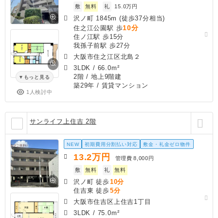
敷
無料
礼
15.0万円
沢ノ町 1845m (徒歩37分相当)
10分
住之江公園駅 歩
住ノ江駅 歩15分
我孫子前駅 歩27分
大阪市住之江区北島２
3LDK
/
66.0m²
2階 / 地上9階建
もっと見る
築29年
/ 賃貸マンション
1人検討中
サンライフ上住吉 2階
NEW
初期費用分割払い対応
敷金・礼金ゼロ物件
13.2
万円
管理費
8,000円
敷
無料
礼
無料
沢ノ町 徒歩
10分
住吉東 徒歩
5分
大阪市住吉区上住吉1丁目
3LDK
/
75.0m²