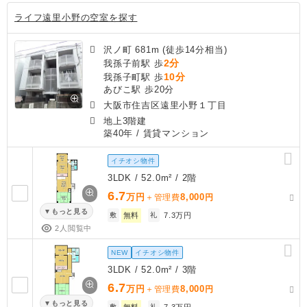
ライフ遠里小野の空室を探す
沢ノ町 681m (徒歩14分相当)
2分
我孫子前駅 歩
10分
我孫子町駅 歩
あびこ駅 歩20分
大阪市住吉区遠里小野１丁目
地上3階建
築40年
/ 賃貸マンション
イチオシ物件
3LDK / 52.0m² / 2階
6.7
万円
8,000
＋管理費
円
もっと見る
敷
無料
礼
7.3万円
2人閲覧中
NEW
イチオシ物件
3LDK / 52.0m² / 3階
6.7
万円
8,000
＋管理費
円
もっと見る
敷
無料
礼
7.3万円