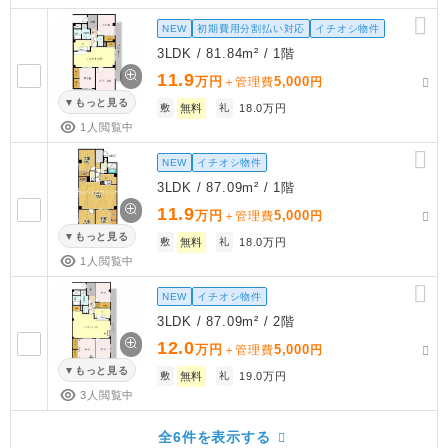
NEW
初期費用分割払い対応
イチオシ物件
3LDK / 81.84m² / 1階
11.9
万円
5,000
＋管理費
円
もっと見る
敷
無料
礼
18.0万円
1人閲覧中
NEW
イチオシ物件
3LDK / 87.09m² / 1階
11.9
万円
5,000
＋管理費
円
もっと見る
敷
無料
礼
18.0万円
1人閲覧中
NEW
イチオシ物件
3LDK / 87.09m² / 2階
12.0
万円
5,000
＋管理費
円
もっと見る
敷
無料
礼
19.0万円
3人閲覧中
全6件を表示する