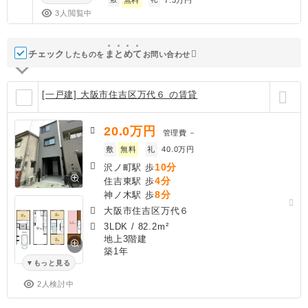
3人閲覧中
チェック
ま
と
め
て
したものを
お問い合わせ
[一戸建] 大阪市住吉区万代６ の賃貸
20.0
万円
管理費
－
敷
無料
礼
40.0万円
10分
沢ノ町駅 歩
4分
住吉東駅 歩
8分
神ノ木駅 歩
大阪市住吉区万代６
3LDK
/
82.2m²
地上3階建
築1年
もっと見る
2人検討中