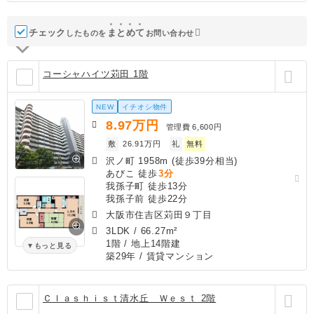
チェック
ま
と
め
て
したものを
お問い合わせ
コーシャハイツ苅田 1階
NEW
イチオシ物件
8.97
万円
管理費
6,600円
敷
26.91万円
礼
無料
沢ノ町 1958m (徒歩39分相当)
あびこ 徒歩
3分
我孫子町 徒歩13分
我孫子前 徒歩22分
大阪市住吉区苅田９丁目
3LDK
/
66.27m²
1階 / 地上14階建
もっと見る
築29年
/ 賃貸マンション
Ｃｌａｓｈｉｓｔ清水丘 Ｗｅｓｔ 2階