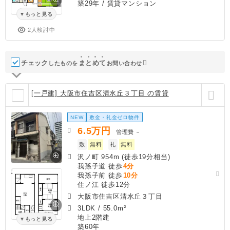
築29年
/ 賃貸マンション
もっと見る
2人検討中
チェック
ま
と
め
て
したものを
お問い合わせ
[一戸建] 大阪市住吉区清水丘３丁目 の賃貸
NEW
敷金・礼金ゼロ物件
6.5
万円
管理費
－
敷
無料
礼
無料
沢ノ町 954m (徒歩19分相当)
我孫子道 徒歩
4分
我孫子前 徒歩
10分
住ノ江 徒歩12分
大阪市住吉区清水丘３丁目
3LDK
/
55.0m²
地上2階建
もっと見る
築60年