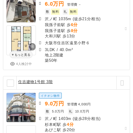
6.0
万円
管理費
－
敷
無料
礼
無料
沢ノ町 1035m (徒歩21分相当)
6分
我孫子前駅 歩
8分
我孫子道駅 歩
大和川駅 歩13分
大阪市住吉区遠里小野６
3LDK
/
40.0m²
地上2階建
もっと見る
築50年
4人検討中
住吉建物1号館 3階
イチオシ物件
9.0
万円
管理費
4,000円
敷
5.0万円
礼
10.0万円
沢ノ町 1403m (徒歩28分相当)
4分
杉本町駅 歩
あびこ駅 歩20分