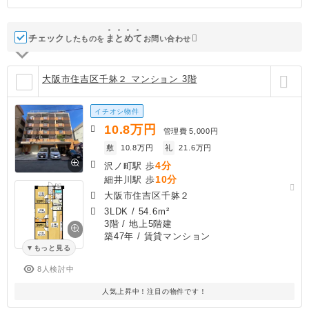
チェック
ま
と
め
て
したものを
お問い合わせ
大阪市住吉区千躰２ マンション 3階
イチオシ物件
10.8
万円
管理費
5,000円
敷
10.8万円
礼
21.6万円
4分
沢ノ町駅 歩
10分
細井川駅 歩
大阪市住吉区千躰２
3LDK
/
54.6m²
3階 / 地上5階建
築47年
/ 賃貸マンション
もっと見る
8人検討中
人気上昇中！注目の物件です！