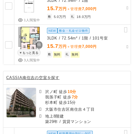
3LDK / 72.54m² / 1階
15.7
万円
7,000
＋管理費
円
敷
5.0万円
礼
18.0万円
1人閲覧中
NEW
敷金・礼金ゼロ物件
3LDK / 72.54m² / 1階 / 101号室
15.7
万円
7,000
＋管理費
円
もっと見る
敷
無料
礼
無料
3人閲覧中
CASSIA南住吉の空室を探す
沢ノ町 徒歩
10分
我孫子町 徒歩
7分
杉本町 徒歩15分
大阪市住吉区南住吉４丁目
地上8階建
築29年
/ 賃貸マンション
NEW
初期費用分割払い対応