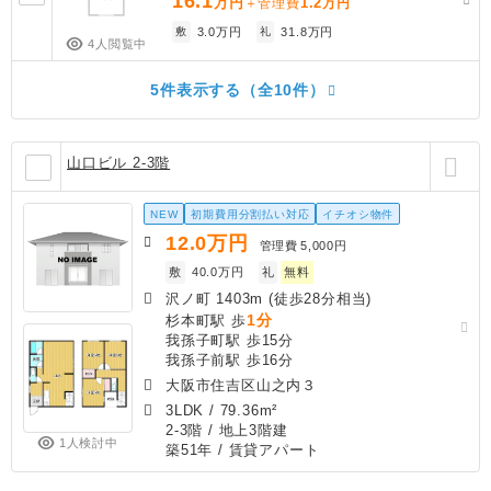
16.1
万円
1.2
＋管理費
万円
敷
3.0万円
礼
31.8万円
4人閲覧中
5件表示する（全10件）
山口ビル 2-3階
NEW
初期費用分割払い対応
イチオシ物件
12.0
万円
管理費
5,000円
敷
40.0万円
礼
無料
沢ノ町 1403m (徒歩28分相当)
1分
杉本町駅 歩
我孫子町駅 歩15分
我孫子前駅 歩16分
大阪市住吉区山之内３
3LDK
/
79.36m²
2-3階 / 地上3階建
1人検討中
築51年
/ 賃貸アパート