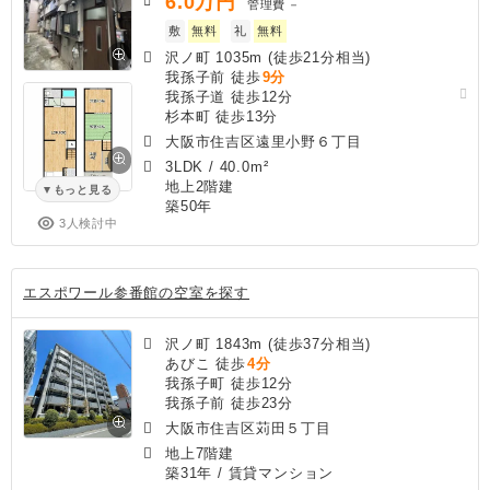
6.0
万円
管理費
－
敷
無料
礼
無料
沢ノ町 1035m (徒歩21分相当)
我孫子前 徒歩
9分
我孫子道 徒歩12分
杉本町 徒歩13分
大阪市住吉区遠里小野６丁目
3LDK
/
40.0m²
地上2階建
もっと見る
築50年
3人検討中
エスポワール参番館の空室を探す
沢ノ町 1843m (徒歩37分相当)
あびこ 徒歩
4分
我孫子町 徒歩12分
我孫子前 徒歩23分
大阪市住吉区苅田５丁目
地上7階建
築31年
/ 賃貸マンション