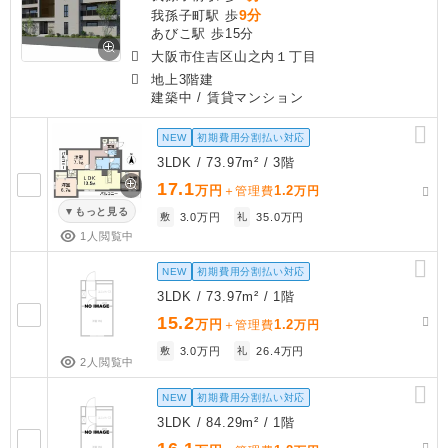
9分
我孫子町駅 歩
あびこ駅 歩15分
大阪市住吉区山之内１丁目
地上3階建
建築中
/ 賃貸マンション
NEW
初期費用分割払い対応
3LDK / 73.97m² / 3階
17.1
万円
1.2
＋管理費
万円
もっと見る
敷
3.0万円
礼
35.0万円
1人閲覧中
NEW
初期費用分割払い対応
3LDK / 73.97m² / 1階
15.2
万円
1.2
＋管理費
万円
敷
3.0万円
礼
26.4万円
2人閲覧中
NEW
初期費用分割払い対応
3LDK / 84.29m² / 1階