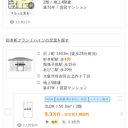
2階 / 地上4階建
築31年
/ 賃貸マンション
もっと見る
1人検討中
杉本町グランドハイツの空室を探す
沢ノ町 1403m (徒歩28分相当)
4分
杉本町駅 歩
我孫子前駅 歩15分
あびこ駅 歩20分
大阪市住吉区山之内３丁目
地上5階建
築47年
/ 賃貸マンション
NEW
初期費用分割払い対応
イチオシ物件
3LDK / 50.0m² / 2階
5.3
万円
7,000
＋管理費
円
敷
無料
礼
5.3万円
2人閲覧中