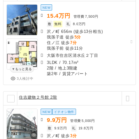
NEW
15.4
万円
管理費
7,500円
敷
無料
礼
8.0万円
沢ノ町 656m (徒歩13分相当)
我孫子道 徒歩
5分
住ノ江 徒歩
7分
我孫子前 徒歩11分
大阪市住吉区清水丘２丁目
3LDK
/
70.17m²
2階 / 地上3階建
もっと見る
築2年
/ 賃貸アパート
3人検討中
住吉建物２号館 2階
NEW
イチオシ物件
9.9
万円
管理費
5,000円
敷
9.9万円
礼
19.8万円
沢ノ町 徒歩
3分