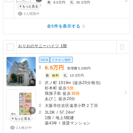
敷
8.0万円
礼
35.0万円
もっと見る
2人閲覧中
全5件を表示する
おりおのサニーハイツ 1階
NEW
イチオシ物件
6.5
万円
管理費
5,000円
敷
無料
礼
10.0万円
沢ノ町 1019m (徒歩20分相当)
杉本町 徒歩
5分
我孫子前 徒歩
10分
あびこ 徒歩20分
大阪市住吉区遠里小野２丁目
3LDK
/
57.24m²
1階 / 地上5階建
もっと見る
築43年
/ 賃貸マンション
2人検討中