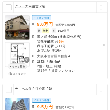
グレース南住吉 2階
イチオシ物件
8.0
万円
管理費
6,000円
敷
無料
礼
16.0万円
沢ノ町 609m (徒歩12分相当)
5分
我孫子町駅 歩
我孫子前駅 歩11分
あびこ駅 歩16分
大阪市住吉区南住吉４
3LDK
/
59.4m²
2階 / 地上3階建
もっと見る
築34年
/ 賃貸マンション
3人検討中
ラ・ベル住之江公園 2階
イチオシ物件
9.5
万円
管理費
1.0万円