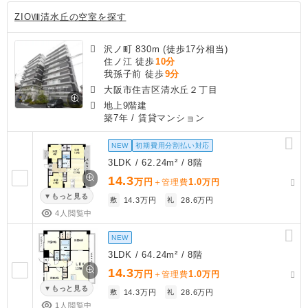
ZIOⅧ清水丘の空室を探す
沢ノ町 830m (徒歩17分相当)
住ノ江 徒歩
10分
我孫子前 徒歩
9分
大阪市住吉区清水丘２丁目
地上9階建
築7年
/ 賃貸マンション
NEW
初期費用分割払い対応
3LDK / 62.24m² / 8階
14.3
万円
1.0
＋管理費
万円
もっと見る
敷
14.3万円
礼
28.6万円
4人閲覧中
NEW
3LDK / 64.24m² / 8階
14.3
万円
1.0
＋管理費
万円
もっと見る
敷
14.3万円
礼
28.6万円
1人閲覧中