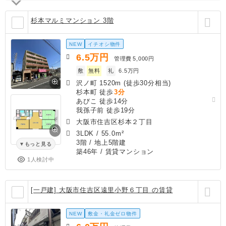
杉本マルミマンション 3階
NEW
イチオシ物件
6.5
万円
管理費
5,000円
敷
無料
礼
6.5万円
沢ノ町 1520m (徒歩30分相当)
杉本町 徒歩
3分
あびこ 徒歩14分
我孫子前 徒歩19分
大阪市住吉区杉本２丁目
3LDK
/
55.0m²
3階 / 地上5階建
もっと見る
築46年
/ 賃貸マンション
1人検討中
[一戸建] 大阪市住吉区遠里小野６丁目 の賃貸
NEW
敷金・礼金ゼロ物件