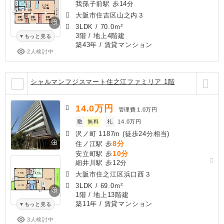
我孫子前駅 歩14分
大阪市住吉区山之内３
3LDK
/
70.0m²
3階 / 地上4階建
もっと見る
築43年
/ 賃貸マンション
2人検討中
シャルマンフジスマート住之江ファミリア 1階
14.0
万円
管理費
1.0万円
敷
無料
礼
14.0万円
沢ノ町 1187m (徒歩24分相当)
8分
住ノ江駅 歩
10分
安立町駅 歩
細井川駅 歩12分
大阪市住之江区浜口西３
3LDK
/
69.0m²
1階 / 地上13階建
築11年
/ 賃貸マンション
もっと見る
3人検討中