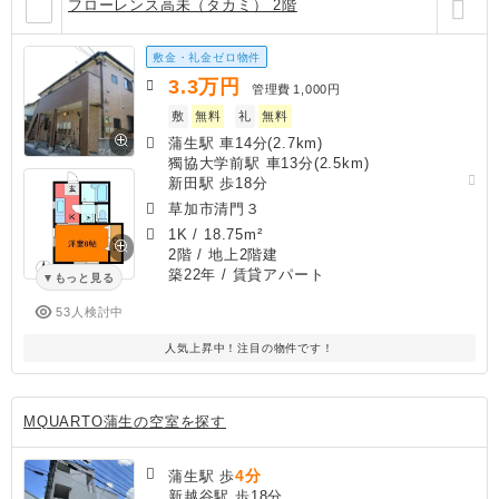
フローレンス高未（タカミ） 2階
敷金・礼金ゼロ物件
3.3
万円
管理費
1,000円
敷
無料
礼
無料
蒲生駅 車14分(2.7km)
獨協大学前駅 車13分(2.5km)
新田駅 歩18分
草加市清門３
1K
/
18.75m²
2階 / 地上2階建
築22年
/ 賃貸アパート
もっと見る
53人検討中
人気上昇中！注目の物件です！
MQUARTO蒲生の空室を探す
4分
蒲生駅 歩
新越谷駅 歩18分