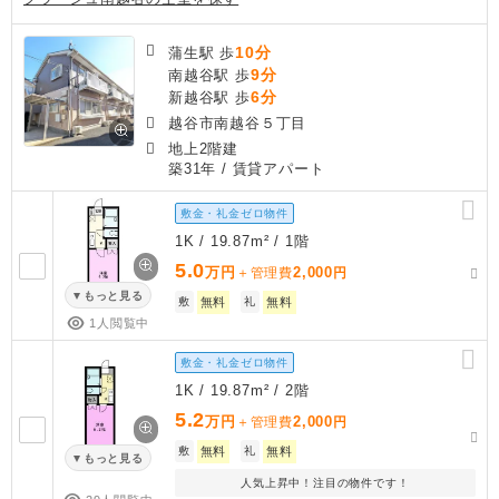
10分
蒲生駅 歩
9分
南越谷駅 歩
6分
新越谷駅 歩
越谷市南越谷５丁目
地上2階建
築31年
/ 賃貸アパート
敷金・礼金ゼロ物件
1K / 19.87m² / 1階
5.0
万円
2,000
＋管理費
円
もっと見る
敷
無料
礼
無料
1人閲覧中
敷金・礼金ゼロ物件
1K / 19.87m² / 2階
5.2
万円
2,000
＋管理費
円
敷
無料
礼
無料
もっと見る
人気上昇中！注目の物件です！