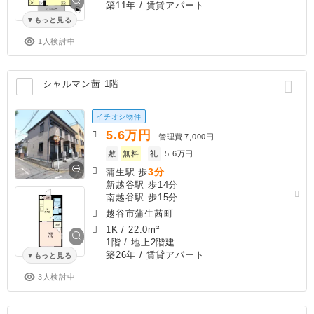
築11年
/ 賃貸アパート
もっと見る
1人検討中
シャルマン茜 1階
イチオシ物件
5.6
万円
管理費
7,000円
敷
無料
礼
5.6万円
3分
蒲生駅 歩
新越谷駅 歩14分
南越谷駅 歩15分
越谷市蒲生茜町
1K
/
22.0m²
1階 / 地上2階建
築26年
/ 賃貸アパート
もっと見る
3人検討中