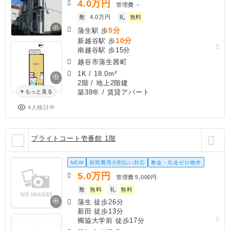
4.0
万円
管理費
－
敷
4.0万円
礼
無料
5分
蒲生駅 歩
10分
新越谷駅 歩
南越谷駅 歩15分
越谷市蒲生茜町
1K
/
18.0m²
2階 / 地上2階建
築38年
/ 賃貸アパート
もっと見る
4人検討中
ブライトコート壱番館 1階
NEW
初期費用分割払い対応
敷金・礼金ゼロ物件
5.0
万円
管理費
5,000円
敷
無料
礼
無料
蒲生 徒歩26分
新田 徒歩13分
獨協大学前 徒歩17分