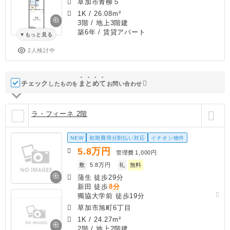
草加市青柳５
1K
/
26.08m²
3階 / 地上3階建
築6年
/ 賃貸アパート
もっと見る
2人検討中
チェック
ま
と
め
て
したものを
お問い合わせ
ラ・フィーネ 2階
NEW
初期費用分割払い対応
イチオシ物件
5.8
万円
管理費
1,000円
敷
5.8万円
礼
無料
蒲生 徒歩29分
新田 徒歩
8分
獨協大学前 徒歩19分
草加市旭町6丁目
1K
/
24.27m²
2階 / 地上2階建