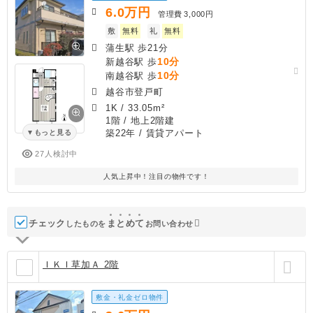
6.0
万円
管理費
3,000円
敷
無料
礼
無料
蒲生駅 歩21分
10分
新越谷駅 歩
10分
南越谷駅 歩
越谷市登戸町
1K
/
33.05m²
1階 / 地上2階建
築22年
/ 賃貸アパート
もっと見る
27人検討中
人気上昇中！注目の物件です！
チェック
ま
と
め
て
したものを
お問い合わせ
ＩＫＩ草加Ａ 2階
敷金・礼金ゼロ物件