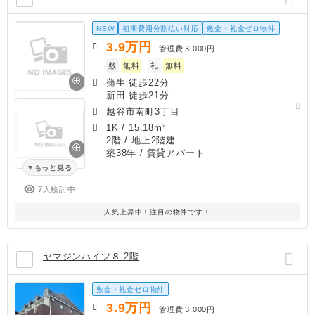
NEW
初期費用分割払い対応
敷金・礼金ゼロ物件
3.9
万円
管理費
3,000円
敷
無料
礼
無料
蒲生 徒歩22分
新田 徒歩21分
越谷市南町3丁目
1K
/
15.18m²
2階 / 地上2階建
築38年
/ 賃貸アパート
もっと見る
7人検討中
人気上昇中！注目の物件です！
ヤマジンハイツ８ 2階
敷金・礼金ゼロ物件
3.9
万円
管理費
3,000円