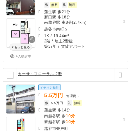
敷
無料
礼
無料
蒲生駅 歩21分
新田駅 歩18分
南越谷駅 車8分(2.7km)
越谷市南町２
1K
/
19.44m²
2階 / 地上2階建
築37年
/ 賃貸アパート
もっと見る
4人検討中
カーサ・フローラル 2階
イチオシ物件
5.5
万円
管理費
－
敷
5.5万円
礼
無料
蒲生駅 歩14分
10分
南越谷駅 歩
10分
新越谷駅 歩
越谷市登戸町