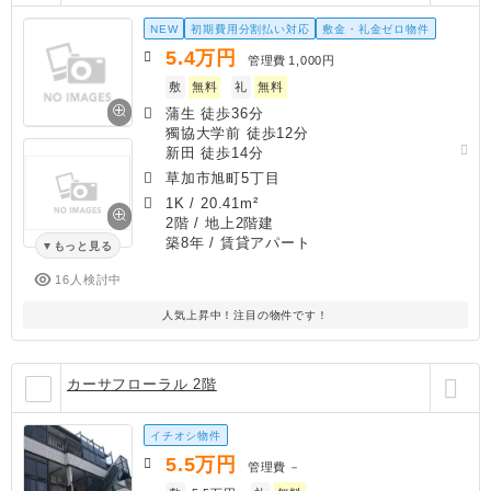
NEW
初期費用分割払い対応
敷金・礼金ゼロ物件
5.4
万円
管理費
1,000円
敷
無料
礼
無料
蒲生 徒歩36分
獨協大学前 徒歩12分
新田 徒歩14分
草加市旭町5丁目
1K
/
20.41m²
2階 / 地上2階建
築8年
/ 賃貸アパート
もっと見る
16人検討中
人気上昇中！注目の物件です！
カーサフローラル 2階
イチオシ物件
5.5
万円
管理費
－