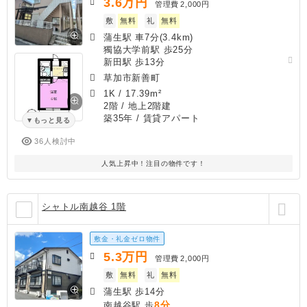
3.6
万円
管理費
2,000円
敷
無料
礼
無料
蒲生駅 車7分(3.4km)
獨協大学前駅 歩25分
新田駅 歩13分
草加市新善町
1K
/
17.39m²
2階 / 地上2階建
築35年
/ 賃貸アパート
もっと見る
36人検討中
人気上昇中！注目の物件です！
シャトル南越谷 1階
敷金・礼金ゼロ物件
5.3
万円
管理費
2,000円
敷
無料
礼
無料
蒲生駅 歩14分
8分
南越谷駅 歩