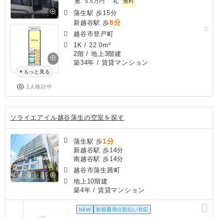
敷
5.5万円
礼
無料
蒲生駅 歩15分
8分
新越谷駅 歩
越谷市登戸町
1K
/
22.0m²
2階 / 地上3階建
築34年
/ 賃貸マンション
もっと見る
1人検討中
ソライエアイル越谷蒲生の空室を探す
1分
蒲生駅 歩
新越谷駅 歩14分
南越谷駅 歩14分
越谷市蒲生茜町
地上10階建
築4年
/ 賃貸マンション
NEW
初期費用分割払い対応