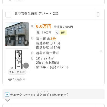
越谷市蒲生茜町 アパート 2階
6.0
万円
管理費
2,000円
敷
6.0万円
礼
無料
3分
蒲生駅 歩
新越谷駅 歩13分
南越谷駅 歩14分
越谷市蒲生茜町
1K
/
27.4m²
2階 / 地上2階建
築26年
/ 賃貸アパート
もっと見る
3人検討中
チェック
ま
と
め
て
したものを
お問い合わせ