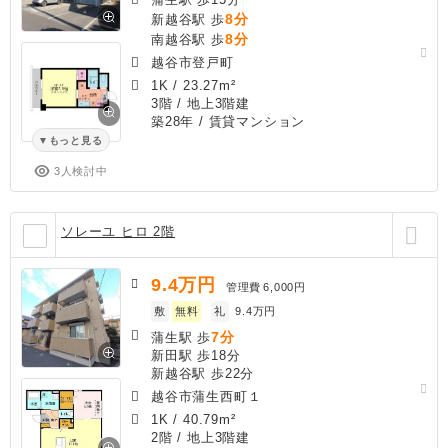
8分
新越谷駅 歩
8分
南越谷駅 歩
越谷市登戸町
1K
/
23.27m²
3階 / 地上3階建
築28年
/ 賃貸マンション
もっと見る
3人検討中
ソレーユ ヒロ 2階
9.4
万円
管理費
6,000円
敷
無料
礼
9.4万円
7分
蒲生駅 歩
新田駅 歩18分
新越谷駅 歩22分
越谷市蒲生西町１
1K
/
40.79m²
2階 / 地上3階建