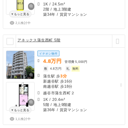
1K
/
24.5m²
2階 / 地上3階建
築34年
/ 賃貸マンション
もっと見る
2人検討中
アネックス蒲生西町 5階
イチオシ物件
4.8
万円
管理費
5,000円
敷
4.8万円
礼
無料
3分
蒲生駅 歩
新越谷駅 歩16分
南越谷駅 歩18分
越谷市蒲生西町２
1K
/
20.4m²
5階 / 地上9階建
築36年
/ 賃貸マンション
もっと見る
1人検討中