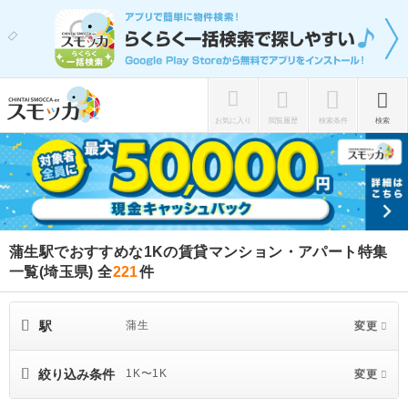
お気に入り
閲覧履歴
検索条件
検索
蒲生駅でおすすめな1Kの賃貸マンション・アパート特集
一覧(埼玉県)
全
221
件
駅
蒲生
変更
絞り込み条件
1K〜1K
変更