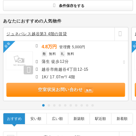
条件保存をする
あなたにおすすめの人気物件
ジュネパレス越谷第3 4階の賃貸
新着
新
4.8万円
管理費
5,000円
敷
無料
礼
無料
蒲生 徒歩12分
越谷市南越谷4丁目12-15
1K/ 17.07m²/ 4階
空室状況お問い合わせ
無料
おすすめ
安い順
広い順
新築順
駅近順
新着順