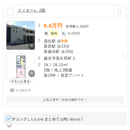
フィオーレ 2階
6.6
万円
管理費
2,200円
敷
無料
礼
6.6万円
9分
蒲生駅 歩
新田駅 歩23分
新越谷駅 歩20分
越谷市蒲生西町２
1K
/
26.11m²
2階 / 地上2階建
築18年
/ 賃貸アパート
もっと見る
9人検討中
人気上昇中！注目の物件です！
チェック
ま
と
め
て
したものを
お問い合わせ