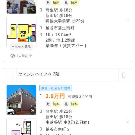
敷
無料
礼
無料
蒲生駅 歩18分
新田駅 歩18分
獨協大学前駅 歩29分
越谷市蒲生南町
1K
/
16.04m²
2階 / 地上2階建
築38年
/ 賃貸アパート
もっと見る
1人検討中
ヤマジンハイツ８ 2階
敷金・礼金ゼロ物件
3.9
万円
管理費
3,000円
敷
無料
礼
無料
蒲生駅 歩21分
新田駅 歩18分
南越谷駅 車8分(2.7km)
越谷市南町２