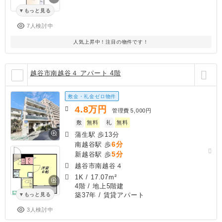
もっと見る
7人検討中
人気上昇中！注目の物件です！
越谷市南越谷４ アパート 4階
敷金・礼金ゼロ物件
4.8
万円
管理費
5,000円
敷
無料
礼
無料
蒲生駅 歩13分
6分
南越谷駅 歩
5分
新越谷駅 歩
越谷市南越谷４
1K
/
17.07m²
4階 / 地上5階建
築37年
/ 賃貸アパート
もっと見る
3人検討中