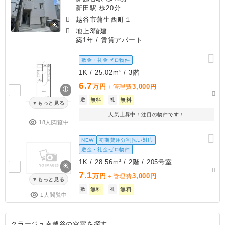
新田駅 歩20分
越谷市蒲生西町１
地上3階建
築1年
/ 賃貸アパート
敷金・礼金ゼロ物件
1K / 25.02m² / 3階
6.7
万円
3,000
＋管理費
円
敷
無料
礼
無料
もっと見る
人気上昇中！注目の物件です！
18人閲覧中
NEW
初期費用分割払い対応
敷金・礼金ゼロ物件
1K / 28.56m² / 2階 / 205号室
7.1
万円
3,000
＋管理費
円
もっと見る
敷
無料
礼
無料
1人閲覧中
クラージュ南越谷の空室を探す