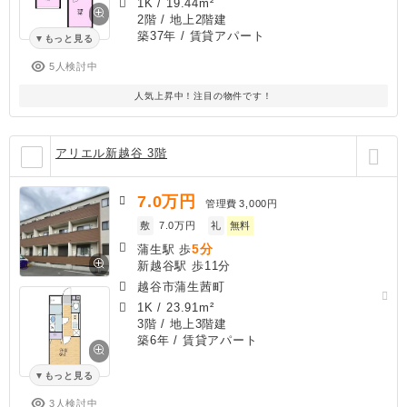
1K
/
19.44m²
2階 / 地上2階建
築37年
/ 賃貸アパート
もっと見る
5人検討中
人気上昇中！注目の物件です！
アリエル新越谷 3階
7.0
万円
管理費
3,000円
敷
7.0万円
礼
無料
5分
蒲生駅 歩
新越谷駅 歩11分
越谷市蒲生茜町
1K
/
23.91m²
3階 / 地上3階建
築6年
/ 賃貸アパート
もっと見る
3人検討中