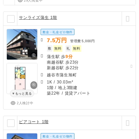
29人閲覧中
サンライズ蒲生 1階
敷金・礼金ゼロ物件
7.5
万円
管理費
5,000円
敷
無料
礼
無料
9分
蒲生駅 歩
南越谷駅 歩23分
新越谷駅 歩22分
越谷市蒲生旭町
1K
/
30.03m²
1階 / 地上3階建
築22年
/ 賃貸アパート
もっと見る
2人検討中
ピアコート 1階
敷金・礼金ゼロ物件