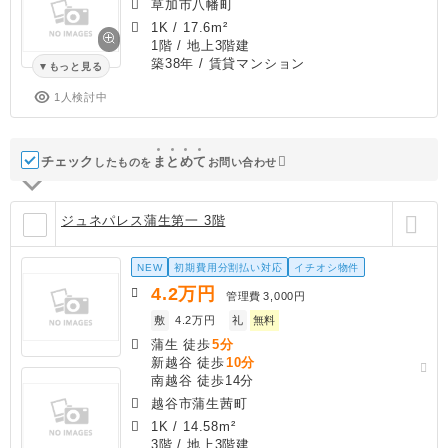
草加市八幡町
1K
/
17.6m²
1階 / 地上3階建
築38年
/ 賃貸マンション
もっと見る
1人検討中
チェック
ま
と
め
て
したものを
お問い合わせ
ジュネパレス蒲生第一 3階
NEW
初期費用分割払い対応
イチオシ物件
4.2
万円
管理費
3,000円
敷
4.2万円
礼
無料
蒲生 徒歩
5分
新越谷 徒歩
10分
南越谷 徒歩14分
越谷市蒲生茜町
1K
/
14.58m²
3階 / 地上3階建