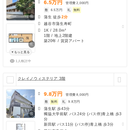
6.5
万円
管理費
2,000円
敷
6.5万円
礼
無料
蒲生 徒歩
2分
越谷市蒲生寿町
1K
/
28.0m²
1階 / 地上2階建
築20年
/ 賃貸アパート
もっと見る
1人検討中
クレイノウィステリア 3階
9.8
万円
管理費
8,000円
敷
無料
礼
9.8万円
蒲生駅 歩43分
獨協大学前駅 バス24分 (バス停)青上橋 歩3
分
新田駅 バス11分 (バス停)青上橋 歩3分