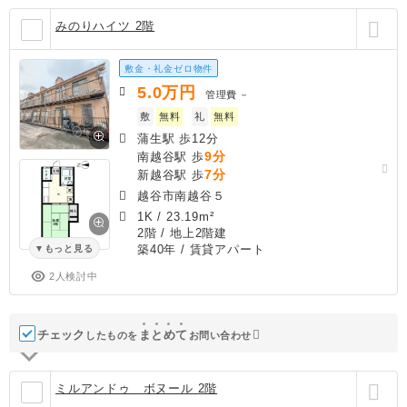
みのりハイツ 2階
敷金・礼金ゼロ物件
5.0
万円
管理費
－
敷
無料
礼
無料
蒲生駅 歩12分
9分
南越谷駅 歩
7分
新越谷駅 歩
越谷市南越谷５
1K
/
23.19m²
2階 / 地上2階建
築40年
/ 賃貸アパート
もっと見る
2人検討中
チェック
ま
と
め
て
したものを
お問い合わせ
ミルアンドゥ ボヌール 2階