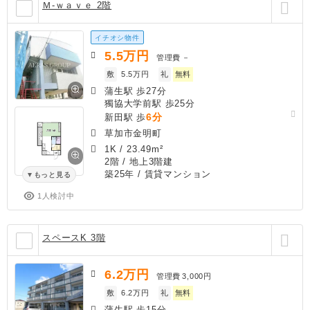
Ｍ-ｗａｖｅ 2階
イチオシ物件
5.5
万円
管理費
－
敷
5.5万円
礼
無料
蒲生駅 歩27分
獨協大学前駅 歩25分
6分
新田駅 歩
草加市金明町
1K
/
23.49m²
2階 / 地上3階建
築25年
/ 賃貸マンション
もっと見る
1人検討中
スペースK 3階
6.2
万円
管理費
3,000円
敷
6.2万円
礼
無料
蒲生駅 歩15分