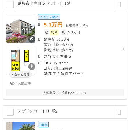
越谷市七左町５ アパート 1階
イチオシ物件
5.1
万円
管理費
8,000円
敷
無料
礼
5.1万円
蒲生駅 歩28分
南越谷駅 歩22分
新越谷駅 歩20分
越谷市七左町５
1K
/
19.87m²
1階 / 地上2階建
築20年
/ 賃貸アパート
もっと見る
6人検討中
人気上昇中！注目の物件です！
デザインコートⅢ 1階
NEW