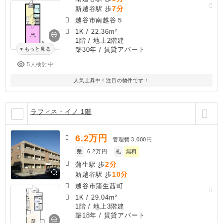
7分
新越谷駅 歩
越谷市南越谷５
1K
/
22.36m²
1階 / 地上2階建
築30年
/ 賃貸アパート
もっと見る
5人検討中
人気上昇中！注目の物件です！
ラフィネ・イノ 1階
6.2
万円
管理費
3,000円
敷
6.2万円
礼
無料
2分
蒲生駅 歩
10分
新越谷駅 歩
越谷市蒲生茜町
1K
/
29.04m²
1階 / 地上3階建
築18年
/ 賃貸アパート