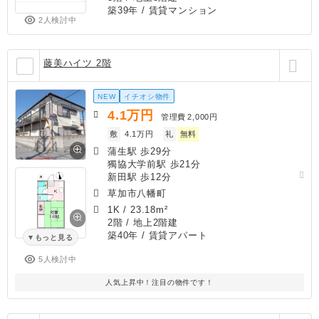
築39年
/ 賃貸マンション
2人検討中
藤美ハイツ 2階
NEW
イチオシ物件
4.1
万円
管理費
2,000円
敷
4.1万円
礼
無料
蒲生駅 歩29分
獨協大学前駅 歩21分
新田駅 歩12分
草加市八幡町
1K
/
23.18m²
2階 / 地上2階建
築40年
/ 賃貸アパート
もっと見る
5人検討中
人気上昇中！注目の物件です！