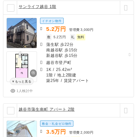
サンライフ越谷 1階
イチオシ物件
5.2
万円
管理費
3,000円
敷
5.2万円
礼
無料
蒲生駅 歩22分
南越谷駅 歩15分
新越谷駅 歩15分
越谷市登戸町
1K
/
25.42m²
1階 / 地上2階建
築25年
/ 賃貸アパート
もっと見る
1人検討中
越谷市蒲生南町 アパート 2階
敷金・礼金ゼロ物件
3.5
万円
管理費
2,000円