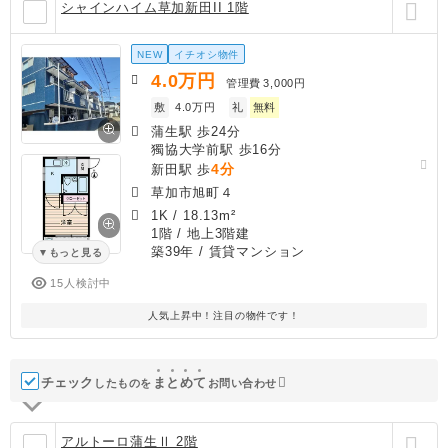
シャインハイム草加新田II 1階
NEW
イチオシ物件
4.0
万円
管理費
3,000円
敷
4.0万円
礼
無料
蒲生駅 歩24分
獨協大学前駅 歩16分
4分
新田駅 歩
草加市旭町４
1K
/
18.13m²
1階 / 地上3階建
築39年
/ 賃貸マンション
もっと見る
15人検討中
人気上昇中！注目の物件です！
チェック
ま
と
め
て
したものを
お問い合わせ
アルトーロ蒲生Ⅱ 2階