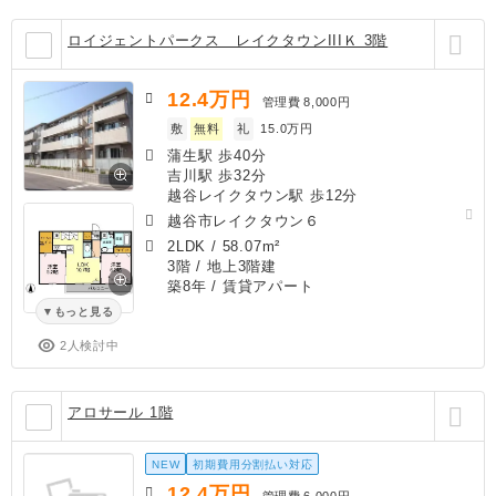
ロイジェントパークス レイクタウンIIIＫ 3階
12.4
万円
管理費
8,000円
敷
無料
礼
15.0万円
蒲生駅 歩40分
吉川駅 歩32分
越谷レイクタウン駅 歩12分
越谷市レイクタウン６
2LDK
/
58.07m²
3階 / 地上3階建
築8年
/ 賃貸アパート
もっと見る
2人検討中
アロサール 1階
NEW
初期費用分割払い対応
12.4
万円
管理費
6,000円