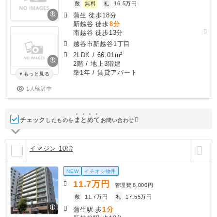
敷
無料
礼
16.5万円
蒲生 徒歩18分
新越谷 徒歩
8分
南越谷 徒歩13分
越谷市新越谷1丁目
2LDK
/
66.01m²
2階 / 地上3階建
築1年
/ 賃貸アパート
もっと見る
1人検討中
チェック
ま
と
め
て
したものを
お問い合わせ
イマジン 10階
NEW
イチオシ物件
11.7
万円
管理費
8,000円
敷
11.7万円
礼
17.55万円
1分
蒲生駅 歩