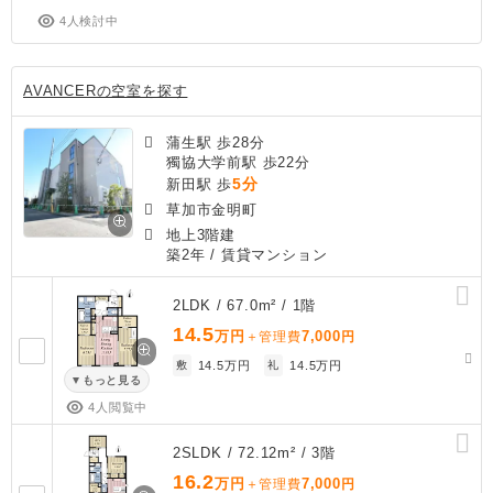
4人検討中
AVANCERの空室を探す
蒲生駅 歩28分
獨協大学前駅 歩22分
5分
新田駅 歩
草加市金明町
地上3階建
築2年
/ 賃貸マンション
2LDK / 67.0m² / 1階
14.5
万円
7,000
＋管理費
円
敷
14.5万円
礼
14.5万円
もっと見る
4人閲覧中
2SLDK / 72.12m² / 3階
16.2
万円
7,000
＋管理費
円