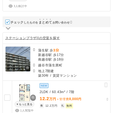
3人検討中
チェック
ま
と
め
て
したものを
お問い合わせ
ステーションプラザIIの空室を探す
3分
蒲生駅 歩
新越谷駅 歩17分
南越谷駅 歩18分
越谷市蒲生茜町
地上7階建
築30年
/ 賃貸マンション
NEW
2LDK / 60.43m² / 7階
12.2
万円
8,000
＋管理費
円
もっと見る
敷
12.2万円
礼
無料
1人閲覧中