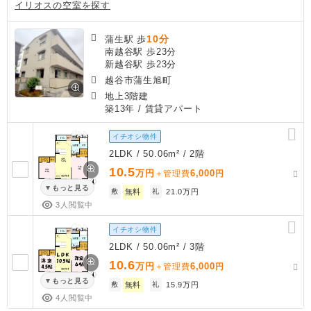
イリオスの空室を探す
10分
蒲生駅 歩
南越谷駅 歩23分
新越谷駅 歩23分
越谷市蒲生旭町
地上3階建
築13年
/ 賃貸アパート
イチオシ物件
2LDK / 50.06m² / 2階
10.5
万円
6,000
＋管理費
円
もっと見る
敷
無料
礼
21.0万円
3人閲覧中
イチオシ物件
2LDK / 50.06m² / 3階
10.6
万円
6,000
＋管理費
円
もっと見る
敷
無料
礼
15.9万円
4人閲覧中