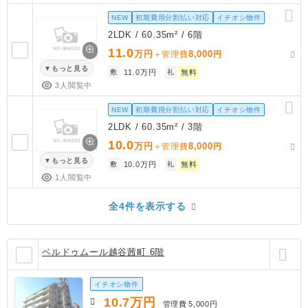
NEW
初期費用分割払い対応
イチオシ物件
2LDK / 60.35m² / 6階
11.0
万円
8,000
＋管理費
円
もっと見る
敷
11.0万円
礼
無料
3人閲覧中
NEW
初期費用分割払い対応
イチオシ物件
2LDK / 60.35m² / 3階
10.0
万円
8,000
＋管理費
円
もっと見る
敷
10.0万円
礼
無料
1人閲覧中
全4件を表示する
ベルドゥムール越谷茜町 6階
イチオシ物件
10.7
万円
管理費
5,000円