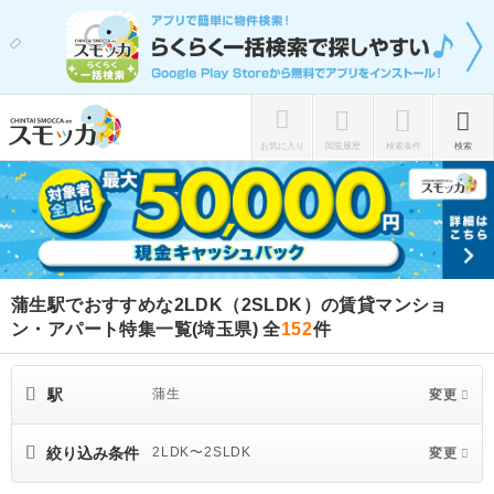
お気に入り
閲覧履歴
検索条件
検索
蒲生駅でおすすめな2LDK（2SLDK）の賃貸マンショ
ン・アパート特集一覧(埼玉県)
全
152
件
駅
蒲生
変更
絞り込み条件
2LDK〜2SLDK
変更