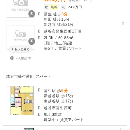
敷
無料
礼
24.8万円
蒲生 徒歩
8分
新田 徒歩15分
新越谷 徒歩21分
越谷市蒲生西町1丁目
2LDK
/
60.88m²
1階 / 地上3階建
築5年
/ 賃貸アパート
もっと見る
2人検討中
越谷市蒲生茜町 アパート
5分
蒲生駅 歩
新越谷駅 歩15分
南越谷駅 歩17分
越谷市蒲生茜町
地上3階建
建築中
/ 賃貸アパート