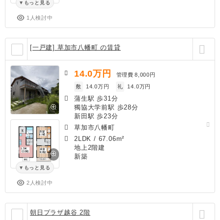
もっと見る
1人検討中
[一戸建] 草加市八幡町 の賃貸
14.0
万円
管理費
8,000円
敷
14.0万円
礼
14.0万円
蒲生駅 歩31分
獨協大学前駅 歩28分
新田駅 歩23分
草加市八幡町
2LDK
/
67.06m²
地上2階建
新築
もっと見る
2人検討中
朝日プラザ越谷 2階