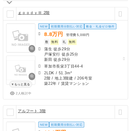
ｇｏｏｄｙⅢ 2階
NEW
初期費用分割払い対応
敷金・礼金ゼロ物件
8.8
万円
管理費
5,000円
敷
無料
礼
無料
蒲生 徒歩29分
戸塚安行 徒歩25分
新田 徒歩29分
草加市長栄3丁目44-4
2LDK
/
51.3m²
2階 / 地上3階建 / 206号室
築22年
/ 賃貸マンション
もっと見る
2人検討中
アルフート 3階
NEW
初期費用分割払い対応