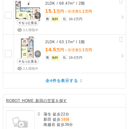
2LDK / 68.47m² / 2階
15.1
万円
1.1
＋管理費
万円
敷
無料
礼
30.2万円
もっと見る
3人閲覧中
2LDK / 63.17m² / 1階
14.5
万円
1.1
＋管理費
万円
敷
無料
礼
29.0万円
もっと見る
2人閲覧中
全4件を表示する
ROBOT HOME 新田の空室を探す
蒲生 徒歩22分
新田 徒歩
10分
南越谷 徒歩36分