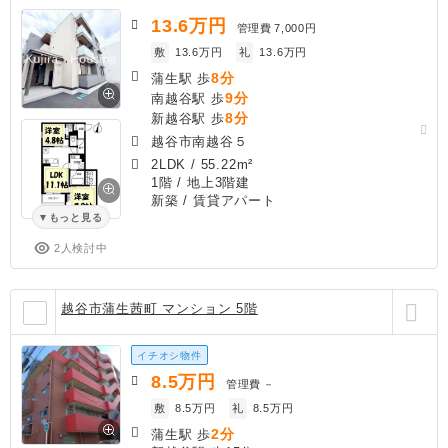
13.6
万円
管理費
7,000円
敷
13.6万円
礼
13.6万円
8分
蒲生駅 歩
9分
南越谷駅 歩
8分
新越谷駅 歩
越谷市南越谷５
2LDK
/
55.22m²
1階 / 地上3階建
新築
/ 賃貸アパート
もっと見る
2人検討中
越谷市蒲生茜町 マンション 5階
イチオシ物件
8.5
万円
管理費
－
敷
8.5万円
礼
8.5万円
2分
蒲生駅 歩