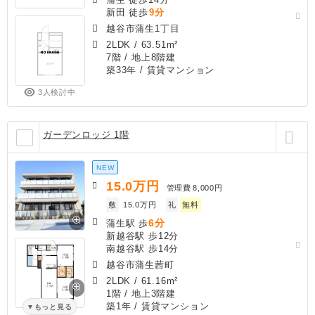
新田 徒歩
9分
越谷市蒲生1丁目
2LDK
/
63.51m²
7階 / 地上8階建
築33年
/ 賃貸マンション
3人検討中
ガーデンロッジ 1階
NEW
15.0
万円
管理費
8,000円
敷
15.0万円
礼
無料
6分
蒲生駅 歩
新越谷駅 歩12分
南越谷駅 歩14分
越谷市蒲生茜町
2LDK
/
61.16m²
1階 / 地上3階建
築1年
/ 賃貸マンション
もっと見る