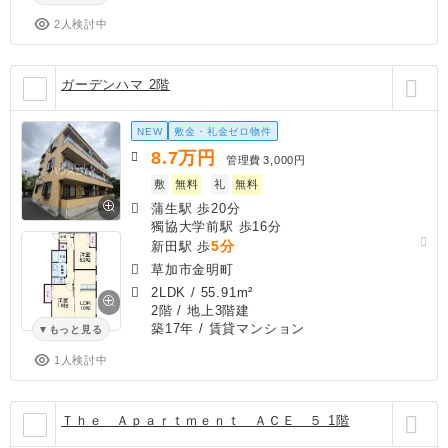
2人検討中
ガーデンハマ 2階
NEW
敷金・礼金ゼロ物件
8.7
万円
管理費
3,000円
敷
無料
礼
無料
蒲生駅 歩20分
獨協大学前駅 歩16分
5分
新田駅 歩
草加市金明町
2LDK
/
55.91m²
2階 / 地上3階建
築17年
/ 賃貸マンション
もっと見る
1人検討中
Ｔｈｅ Ａｐａｒｔｍｅｎｔ ＡＣＥ ５ 1階