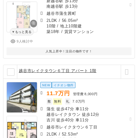
新越谷駅 歩13分
南越谷駅 歩13分
越谷市蒲生茜町
2LDK
/
56.05m²
10階 / 地上10階建
築18年
/ 賃貸マンション
もっと見る
9人検討中
人気上昇中！注目の物件です！
越谷市レイクタウン６丁目 アパート 1階
NEW
イチオシ物件
11.7
万円
管理費
8,000円
敷
無料
礼
7.0万円
蒲生 徒歩47分 車11分
越谷レイクタウン 徒歩12分
吉川 徒歩40分 車11分
越谷市レイクタウン６丁目
2LDK
/
52.53m²