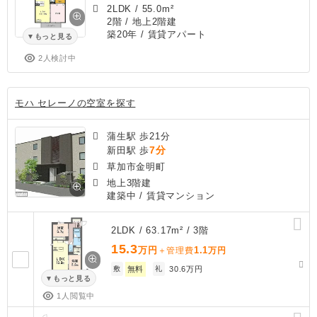
2LDK
/
55.0m²
2階 / 地上2階建
築20年
/ 賃貸アパート
もっと見る
2人検討中
モハ セレーノの空室を探す
蒲生駅 歩21分
7分
新田駅 歩
草加市金明町
地上3階建
建築中
/ 賃貸マンション
2LDK / 63.17m² / 3階
15.3
万円
1.1
＋管理費
万円
敷
無料
礼
30.6万円
もっと見る
1人閲覧中