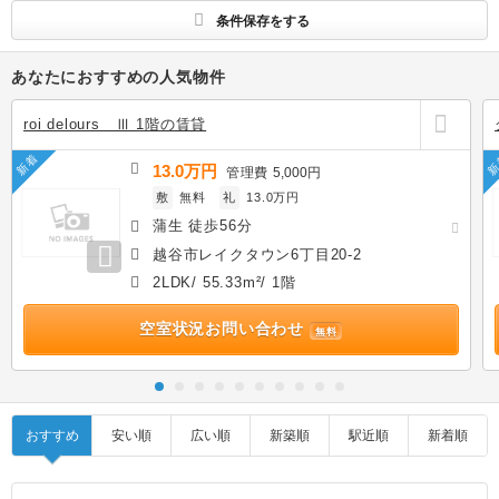
条件保存をする
あなたにおすすめの人気物件
roi delours Ⅲ 1階の賃貸
新着
新
13.0万円
管理費
5,000円
敷
無料
礼
13.0万円
蒲生 徒歩56分
越谷市レイクタウン6丁目20-2
2LDK/ 55.33m²/ 1階
空室状況お問い合わせ
無料
おすすめ
安い順
広い順
新築順
駅近順
新着順