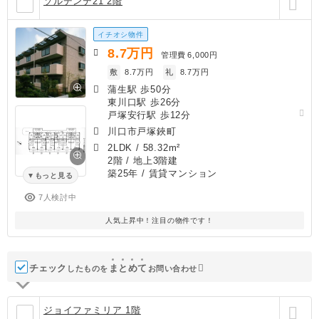
ソルデンテ21 2階
イチオシ物件
8.7
万円
管理費
6,000円
敷
8.7万円
礼
8.7万円
蒲生駅 歩50分
東川口駅 歩26分
戸塚安行駅 歩12分
川口市戸塚鋏町
2LDK
/
58.32m²
2階 / 地上3階建
築25年
/ 賃貸マンション
もっと見る
7人検討中
人気上昇中！注目の物件です！
チェック
ま
と
め
て
したものを
お問い合わせ
ジョイファミリア 1階