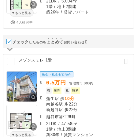
2LDK
/
50.04m²
1階 / 地上2階建
築26年
/ 賃貸アパート
もっと見る
4人検討中
チェック
ま
と
め
て
したものを
お問い合わせ
メゾンスミレ 1階
敷金・礼金ゼロ物件
6.5
万円
管理費
3,000円
敷
無料
礼
無料
10分
蒲生駅 歩
南越谷駅 歩22分
新越谷駅 歩22分
越谷市蒲生旭町
2LDK
/
47.58m²
1階 / 地上3階建
築30年
/ 賃貸マンション
もっと見る