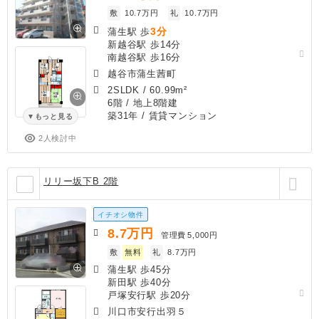
敷
10.7万円
礼
10.7万円
3分
蒲生駅 歩
新越谷駅 歩14分
南越谷駅 歩16分
越谷市蒲生茜町
2SLDK
/
60.99m²
6階 / 地上8階建
築31年
/ 賃貸マンション
もっと見る
2人検討中
リリー坂下B 2階
イチオシ物件
8.7
万円
管理費
5,000円
敷
無料
礼
8.7万円
蒲生駅 歩45分
新田駅 歩40分
戸塚安行駅 歩20分
川口市安行出羽５