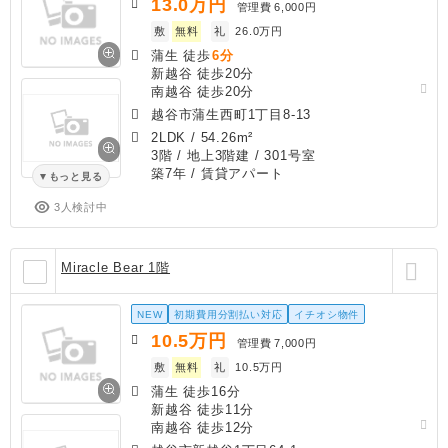
13.0
万円
管理費
6,000円
敷
無料
礼
26.0万円
蒲生 徒歩
6分
新越谷 徒歩20分
南越谷 徒歩20分
越谷市蒲生西町1丁目8-13
2LDK
/
54.26m²
3階 / 地上3階建 / 301号室
築7年
/ 賃貸アパート
もっと見る
3人検討中
Miracle Bear 1階
NEW
初期費用分割払い対応
イチオシ物件
10.5
万円
管理費
7,000円
敷
無料
礼
10.5万円
蒲生 徒歩16分
新越谷 徒歩11分
南越谷 徒歩12分