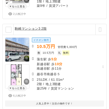
1階 / 地上3階建
築9年
/ 賃貸アパート
もっと見る
2人検討中
駒崎マンション3 2階
イチオシ物件
10.5
万円
管理費
5,000円
敷
10.5万円
礼
無料
5分
蒲生駅 歩
10分
新越谷駅 歩
南越谷駅 歩11分
越谷市南越谷５
2SLDK
/
61.01m²
2階 / 地上3階建
築25年
/ 賃貸マンション
もっと見る
6人検討中
人気上昇中！注目の物件です！