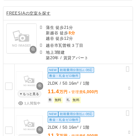
FREESIAの空室を探す
蒲生 徒歩21分
新越谷 徒歩
8分
越谷 徒歩12分
越谷市瓦曽根３丁目
地上3階建
築20年
/ 賃貸アパート
NEW
初期費用分割払い対応
敷金・礼金ゼロ物件
2LDK / 50.16m² / 1階
11.4
万円
6,000
＋管理費
円
もっと見る
敷
無料
礼
無料
1人閲覧中
NEW
初期費用分割払い対応
敷金・礼金ゼロ物件
2LDK / 50.16m² / 1階
11.3
万円
6,000
＋管理費
円