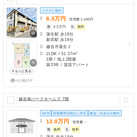
イチオシ物件
6.5
万円
管理費
3,000円
敷
6.5万円
礼
無料
蒲生駅 歩18分
新田駅 歩18分
越谷市蒲生２
2LDK
/
51.37m²
1階 / 地上2階建
築33年
/ 賃貸アパート
もっと見る
4人検討中
越谷南パークホームズ 7階
NEW
初期費用分割払い対応
敷金・礼金ゼロ物件
12.0
万円
管理費
－
敷
無料
礼
無料
蒲生 徒歩14分