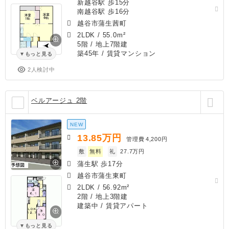
新越谷駅 歩15分
南越谷駅 歩16分
越谷市蒲生茜町
2LDK
/
55.0m²
5階 / 地上7階建
築45年
/ 賃貸マンション
もっと見る
2人検討中
ベルアージュ 2階
NEW
13.85
万円
管理費
4,200円
敷
無料
礼
27.7万円
蒲生駅 歩17分
越谷市蒲生東町
2LDK
/
56.92m²
2階 / 地上3階建
建築中
/ 賃貸アパート
もっと見る