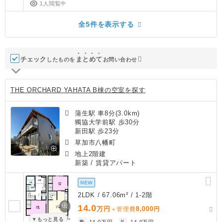
1人閲覧中
全5件を表示する
チェック
ま
と
め
て
したものを
お問い合わせ
THE ORCHARD YAHATA B棟の空室を探す
蒲生駅 車8分(3.0km)
獨協大学前駅 歩30分
新田駅 歩23分
草加市八幡町
地上2階建
新築
/ 賃貸アパート
NEW
2LDK / 67.06m² / 1-2階
14.0
万円
8,000
＋管理費
円
もっと見る
敷
14.0万円
礼
14.0万円