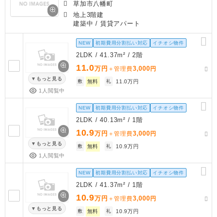
草加市八幡町
地上3階建
建築中
/ 賃貸アパート
NEW
初期費用分割払い対応
イチオシ物件
2LDK / 41.37m² / 2階
11.0
万円
3,000
＋管理費
円
もっと見る
敷
無料
礼
11.0万円
1人閲覧中
NEW
初期費用分割払い対応
イチオシ物件
2LDK / 40.13m² / 1階
10.9
万円
3,000
＋管理費
円
もっと見る
敷
無料
礼
10.9万円
1人閲覧中
NEW
初期費用分割払い対応
イチオシ物件
2LDK / 41.37m² / 1階
10.9
万円
3,000
＋管理費
円
もっと見る
敷
無料
礼
10.9万円