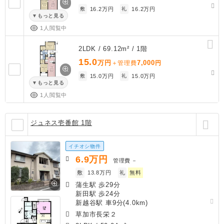
敷
16.2万円
礼
16.2万円
もっと見る
1人閲覧中
2LDK / 69.12m² / 1階
15.0
万円
7,000
＋管理費
円
敷
15.0万円
礼
15.0万円
もっと見る
1人閲覧中
ジュネス壱番館 1階
イチオシ物件
6.9
万円
管理費
－
敷
13.8万円
礼
無料
蒲生駅 歩29分
新田駅 歩24分
新越谷駅 車9分(4.0km)
草加市長栄２