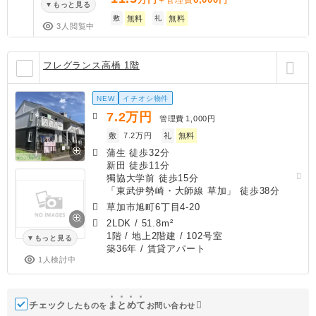
もっと見る
敷
無料
礼
無料
3人閲覧中
フレグランス高橋 1階
NEW
イチオシ物件
7.2
万円
管理費
1,000円
敷
7.2万円
礼
無料
蒲生 徒歩32分
新田 徒歩11分
獨協大学前 徒歩15分
「東武伊勢崎・大師線 草加」 徒歩38分
草加市旭町6丁目4-20
2LDK
/
51.8m²
1階 / 地上2階建 / 102号室
もっと見る
築36年
/ 賃貸アパート
1人検討中
チェック
ま
と
め
て
したものを
お問い合わせ