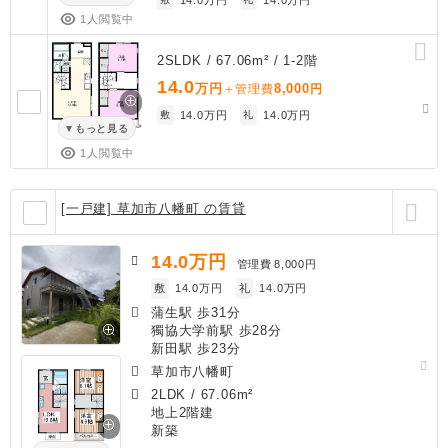
1人閲覧中
2SLDK / 67.06m² / 1-2階
14.0
万円
8,000
＋管理費
円
敷
14.0万円
礼
14.0万円
もっと見る
1人閲覧中
[一戸建] 草加市八幡町 の賃貸
14.0
万円
管理費
8,000円
敷
14.0万円
礼
14.0万円
蒲生駅 歩31分
獨協大学前駅 歩28分
新田駅 歩23分
草加市八幡町
2LDK
/
67.06m²
地上2階建
新築