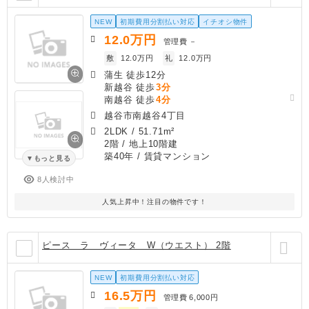
NEW
初期費用分割払い対応
イチオシ物件
12.0
万円
管理費
－
敷
12.0万円
礼
12.0万円
蒲生 徒歩12分
新越谷 徒歩
3分
南越谷 徒歩
4分
越谷市南越谷4丁目
2LDK
/
51.71m²
2階 / 地上10階建
築40年
/ 賃貸マンション
もっと見る
8人検討中
人気上昇中！注目の物件です！
ピース ラ ヴィータ W（ウエスト） 2階
NEW
初期費用分割払い対応
16.5
万円
管理費
6,000円