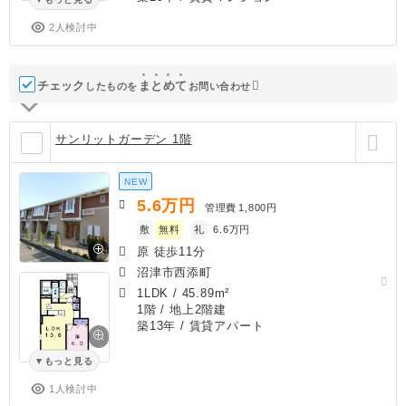
2人検討中
チェック
ま
と
め
て
したものを
お問い合わせ
サンリットガーデン 1階
NEW
5.6
万円
管理費
1,800円
敷
無料
礼
6.6万円
原 徒歩11分
沼津市西添町
1LDK
/
45.89m²
1階 / 地上2階建
築13年
/ 賃貸アパート
もっと見る
1人検討中