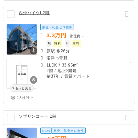
西沖ハイツI 2階
敷金・礼金ゼロ物件
3.3
万円
管理費
－
敷
無料
礼
無料
原駅 歩26分
沼津市青野
1LDK
/
33.95m²
2階 / 地上2階建
築37年
/ 賃貸アパート
もっと見る
2人検討中
ソブリンコート 1階
NEW
敷金・礼金ゼロ物件