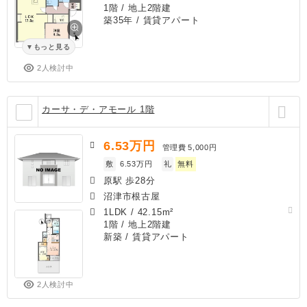
1階 / 地上2階建
築35年
/ 賃貸アパート
もっと見る
2人検討中
カーサ・デ・アモール 1階
6.53
万円
管理費
5,000円
敷
6.53万円
礼
無料
原駅 歩28分
沼津市根古屋
1LDK
/
42.15m²
1階 / 地上2階建
新築
/ 賃貸アパート
2人検討中