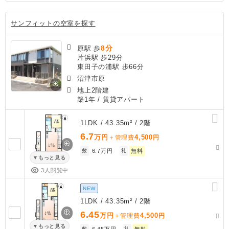
サンフィットの空室を探す
8分
原駅 歩
片浜駅 歩29分
東田子の浦駅 歩66分
沼津市原
地上2階建
築1年
/ 賃貸アパート
1LDK / 43.35m² / 2階
6.7
万円
4,500
＋管理費
円
敷
6.7万円
礼
無料
もっと見る
3人閲覧中
NEW
1LDK / 43.35m² / 2階
6.45
万円
4,500
＋管理費
円
もっと見る
敷
6.45万円
礼
無料