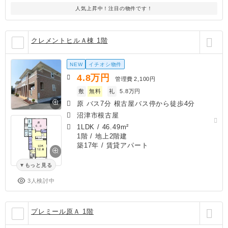
人気上昇中！注目の物件です！
クレメントヒルＡ棟 1階
NEW
イチオシ物件
4.8
万円
管理費
2,100円
敷
無料
礼
5.8万円
原 バス7分 根古屋バス停から徒歩4分
沼津市根古屋
1LDK
/
46.49m²
1階 / 地上2階建
築17年
/ 賃貸アパート
もっと見る
3人検討中
プレミール原Ａ 1階