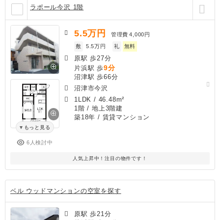
ラポール今沢 1階
5.5
万円
管理費
4,000円
敷
5.5万円
礼
無料
原駅 歩27分
9分
片浜駅 歩
沼津駅 歩66分
沼津市今沢
1LDK
/
46.48m²
1階 / 地上3階建
築18年
/ 賃貸マンション
もっと見る
6人検討中
人気上昇中！注目の物件です！
ベル ウッドマンションの空室を探す
原駅 歩21分