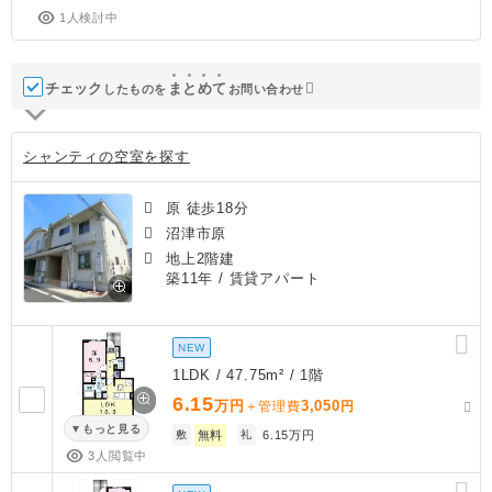
1人検討中
チェック
ま
と
め
て
したものを
お問い合わせ
シャンティの空室を探す
原 徒歩18分
沼津市原
地上2階建
築11年
/ 賃貸アパート
NEW
1LDK / 47.75m² / 1階
6.15
万円
3,050
＋管理費
円
もっと見る
敷
無料
礼
6.15万円
3人閲覧中