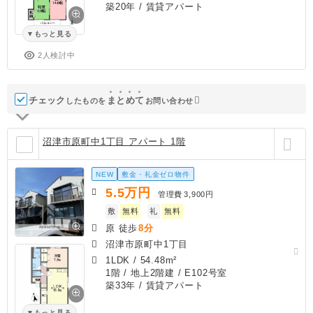
築20年
/ 賃貸アパート
もっと見る
2人検討中
チェック
ま
と
め
て
したものを
お問い合わせ
沼津市原町中1丁目 アパート 1階
NEW
敷金・礼金ゼロ物件
5.5
万円
管理費
3,900円
敷
無料
礼
無料
原 徒歩
8分
沼津市原町中1丁目
1LDK
/
54.48m²
1階 / 地上2階建 / E102号室
築33年
/ 賃貸アパート
もっと見る