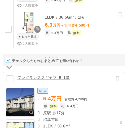
4人閲覧中
1LDK / 36.56m² / 1階
6.3
万円
4,500
＋管理費
円
敷
6.3万円
礼
無料
もっと見る
2人閲覧中
チェック
ま
と
め
て
したものを
お問い合わせ
フレグランススギヤマ Ｂ 1階
NEW
6.4
万円
管理費
4,200円
敷
無料
礼
6.4万円
原駅 歩17分
沼津市原
1LDK
/
50.6m²