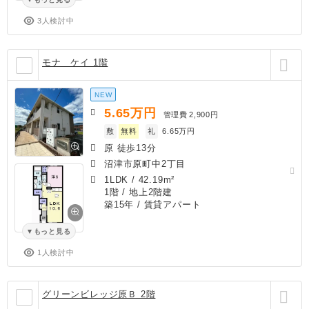
3人検討中
モナ ケイ 1階
NEW
5.65
万円
管理費
2,900円
敷
無料
礼
6.65万円
原 徒歩13分
沼津市原町中2丁目
1LDK
/
42.19m²
1階 / 地上2階建
築15年
/ 賃貸アパート
もっと見る
1人検討中
グリーンビレッジ原Ｂ 2階