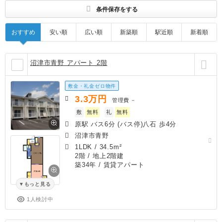
条件保存をする
おすすめ
安い順
広い順
新築順
駅近順
新着順
沼津市青野 アパート 2階
敷金・礼金ゼロ物件
3.3
万円
管理費
－
敷
無料
礼
無料
原駅 バス6分 (バス停)八石 歩4分
沼津市青野
1LDK
/
34.5m²
2階 / 地上2階建
築34年
/ 賃貸アパート
もっと見る
1人検討中