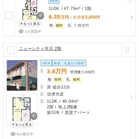
NEW
1LDK / 47.75m² / 1階
6.35
万円
3,050
＋管理費
円
もっと見る
敷
無料
礼
7.35万円
1人閲覧中
ニューシティ市川 2階
NEW
敷金・礼金ゼロ物件
3.6
万円
管理費
3,000円
敷
無料
礼
無料
原 徒歩12分
沼津市原
1LDK
/
40.04m²
2階 / 地上2階建
築31年
/ 賃貸アパート
もっと見る
6人検討中