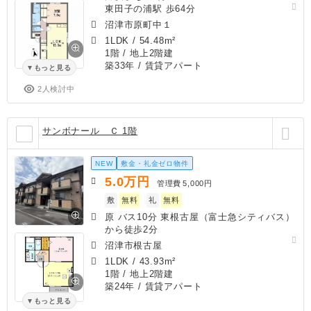
東田子の浦駅 歩64分
沼津市原町中１
1LDK
/
54.48m²
1階 / 地上2階建
築33年
/ 賃貸アパート
もっと見る
2人検討中
サンボナール Ｃ 1階
NEW
敷金・礼金ゼロ物件
5.0
万円
管理費
5,000円
敷
無料
礼
無料
原 バス10分 東根古屋（富士急シティバス）
から徒歩2分
沼津市根古屋
1LDK
/
43.93m²
1階 / 地上2階建
築24年
/ 賃貸アパート
もっと見る