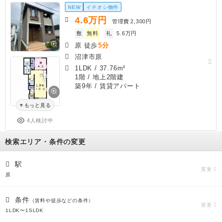
NEW
イチオシ物件
4.6
万円
管理費
2,300円
敷
無料
礼
5.6万円
原 徒歩
5分
沼津市原
1LDK
/
37.76m²
1階 / 地上2階建
築9年
/ 賃貸アパート
もっと見る
4人検討中
検索エリア・条件の変更
駅
変更
原
条件
（賃料や徒歩などの条件）
変更
1LDK〜1SLDK