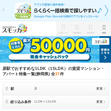
お気に入り
閲覧履歴
検索条件
検索
原駅でおすすめな1LDK（1SLDK）の賃貸マンション・
アパート特集一覧(静岡県)
全
37
件
駅
原
変更
絞り込み条件
1LDK〜1SLDK
変更