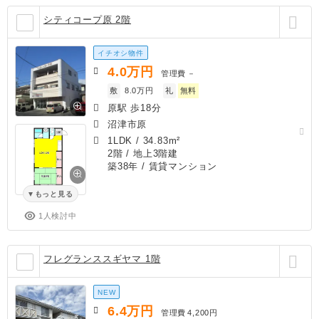
シティコープ原 2階
イチオシ物件
4.0
万円
管理費
－
敷
8.0万円
礼
無料
原駅 歩18分
沼津市原
1LDK
/
34.83m²
2階 / 地上3階建
築38年
/ 賃貸マンション
もっと見る
1人検討中
フレグランススギヤマ 1階
NEW
6.4
万円
管理費
4,200円