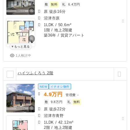
敷
無料
礼
6.4万円
原 徒歩16分
沼津市原
1LDK
/
50.6m²
1階 / 地上2階建
築36年
/ 賃貸アパート
もっと見る
1人検討中
ハイツふくろう 2階
NEW
イチオシ物件
4.9
万円
管理費
－
敷
9.8万円
礼
無料
原 徒歩22分
沼津市青野
1LDK
/
42.12m²
2階 / 地上2階建