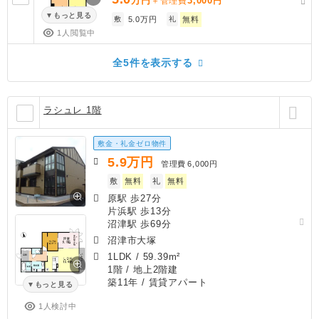
万円
3,000
＋管理費
円
もっと見る
敷
5.0万円
礼
無料
1人閲覧中
全5件を表示する
ラシュレ 1階
敷金・礼金ゼロ物件
5.9
万円
管理費
6,000円
敷
無料
礼
無料
原駅 歩27分
片浜駅 歩13分
沼津駅 歩69分
沼津市大塚
1LDK
/
59.39m²
1階 / 地上2階建
築11年
/ 賃貸アパート
もっと見る
1人検討中