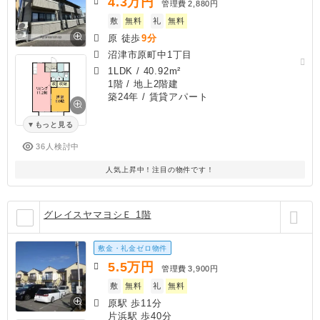
4.3
万円
管理費
2,880円
敷
無料
礼
無料
原 徒歩
9分
沼津市原町中1丁目
1LDK
/
40.92m²
1階 / 地上2階建
築24年
/ 賃貸アパート
もっと見る
36人検討中
人気上昇中！注目の物件です！
グレイスヤマヨシＥ 1階
敷金・礼金ゼロ物件
5.5
万円
管理費
3,900円
敷
無料
礼
無料
原駅 歩11分
片浜駅 歩40分