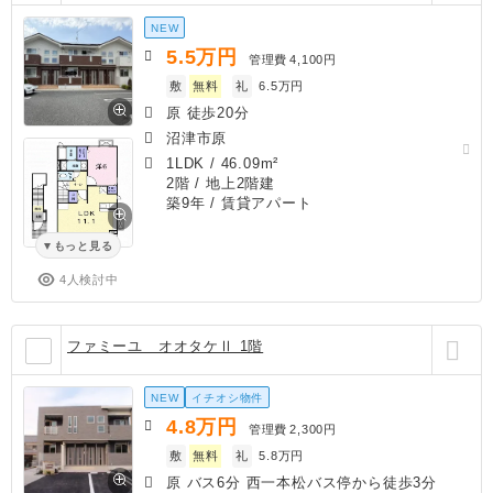
NEW
5.5
万円
管理費
4,100円
敷
無料
礼
6.5万円
原 徒歩20分
沼津市原
1LDK
/
46.09m²
2階 / 地上2階建
築9年
/ 賃貸アパート
もっと見る
4人検討中
ファミーユ オオタケⅡ 1階
NEW
イチオシ物件
4.8
万円
管理費
2,300円
敷
無料
礼
5.8万円
原 バス6分 西一本松バス停から徒歩3分