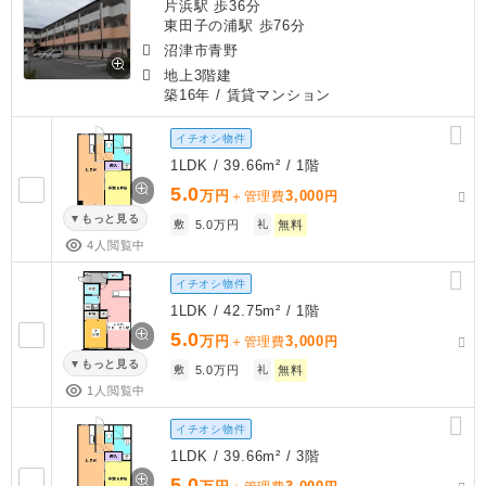
片浜駅 歩36分
東田子の浦駅 歩76分
沼津市青野
地上3階建
築16年
/ 賃貸マンション
イチオシ物件
1LDK / 39.66m² / 1階
5.0
万円
3,000
＋管理費
円
もっと見る
敷
5.0万円
礼
無料
4人閲覧中
イチオシ物件
1LDK / 42.75m² / 1階
5.0
万円
3,000
＋管理費
円
もっと見る
敷
5.0万円
礼
無料
1人閲覧中
イチオシ物件
1LDK / 39.66m² / 3階
5.0