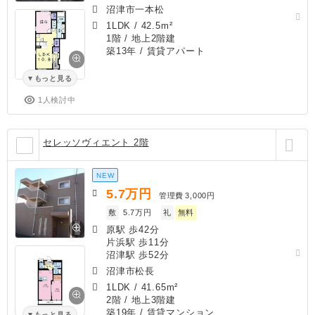
沼津市一本松
1LDK
/
42.5m²
1階 / 地上2階建
築13年
/ 賃貸アパート
もっと見る
1人検討中
セレッソヴィエント 2階
NEW
5.7
万円
管理費
3,000円
敷
5.7万円
礼
無料
原駅 歩42分
片浜駅 歩11分
沼津駅 歩52分
沼津市松長
1LDK
/
41.65m²
2階 / 地上3階建
築19年
/ 賃貸マンション
もっと見る