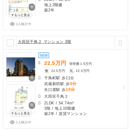
地上2階建
築2年
もっと見る
2人検討中
大田区千鳥２ マンション 3階
NEW
22.5
万円
管理費
1.5万円
敷
22.5万円
礼
22.5万円
千鳥町駅 歩11分
5分
武蔵新田駅 歩
10分
矢口渡駅 歩
大田区千鳥２
2LDK
/
54.74m²
3階 / 地上10階建
築2年
/ 賃貸マンション
もっと見る
1人検討中