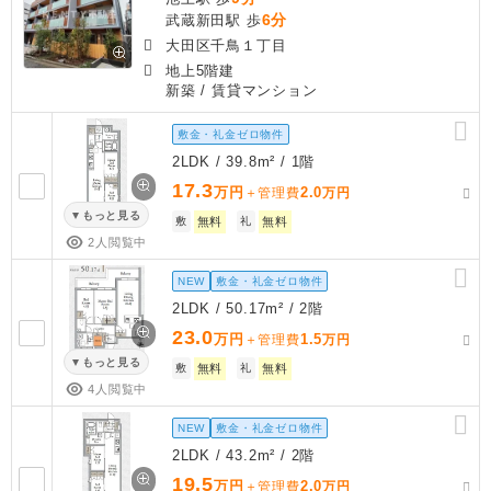
6分
武蔵新田駅 歩
大田区千鳥１丁目
地上5階建
新築
/ 賃貸マンション
敷金・礼金ゼロ物件
2LDK / 39.8m² / 1階
17.3
万円
2.0
＋管理費
万円
もっと見る
敷
無料
礼
無料
2人閲覧中
NEW
敷金・礼金ゼロ物件
2LDK / 50.17m² / 2階
23.0
万円
1.5
＋管理費
万円
もっと見る
敷
無料
礼
無料
4人閲覧中
NEW
敷金・礼金ゼロ物件
2LDK / 43.2m² / 2階
19.5
万円
2.0
＋管理費
万円