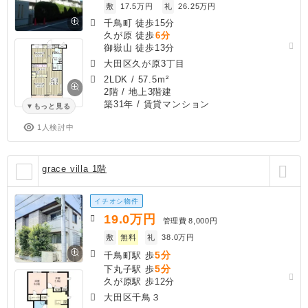
敷
17.5万円
礼
26.25万円
千鳥町 徒歩15分
久が原 徒歩
6分
御嶽山 徒歩13分
大田区久が原3丁目
2LDK
/
57.5m²
2階 / 地上3階建
築31年
/ 賃貸マンション
もっと見る
1人検討中
grace villa 1階
イチオシ物件
19.0
万円
管理費
8,000円
敷
無料
礼
38.0万円
5分
千鳥町駅 歩
5分
下丸子駅 歩
久が原駅 歩12分
大田区千鳥３