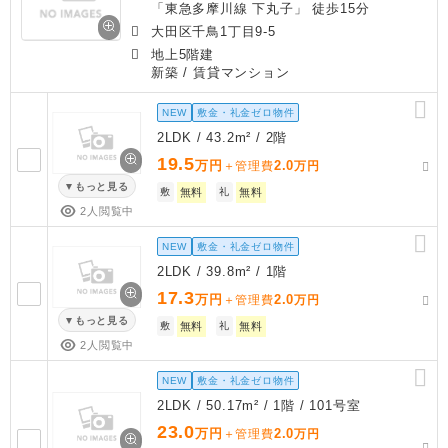
「東急多摩川線 下丸子」 徒歩15分
大田区千鳥1丁目9-5
地上5階建
新築
/ 賃貸マンション
NEW
敷金・礼金ゼロ物件
2LDK / 43.2m² / 2階
19.5
万円
2.0
＋管理費
万円
もっと見る
敷
無料
礼
無料
2人閲覧中
NEW
敷金・礼金ゼロ物件
2LDK / 39.8m² / 1階
17.3
万円
2.0
＋管理費
万円
もっと見る
敷
無料
礼
無料
2人閲覧中
NEW
敷金・礼金ゼロ物件
2LDK / 50.17m² / 1階 / 101号室
23.0
万円
2.0
＋管理費
万円