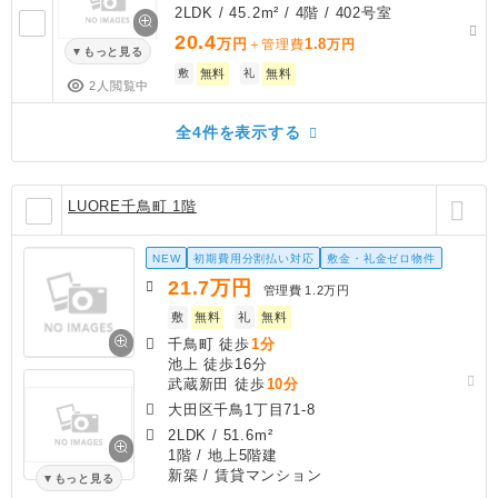
2LDK / 45.2m² / 4階 / 402号室
20.4
万円
1.8
＋管理費
万円
もっと見る
敷
無料
礼
無料
2人閲覧中
全4件を表示する
LUORE千鳥町 1階
NEW
初期費用分割払い対応
敷金・礼金ゼロ物件
21.7
万円
管理費
1.2万円
敷
無料
礼
無料
千鳥町 徒歩
1分
池上 徒歩16分
武蔵新田 徒歩
10分
大田区千鳥1丁目71-8
2LDK
/
51.6m²
1階 / 地上5階建
新築
/ 賃貸マンション
もっと見る