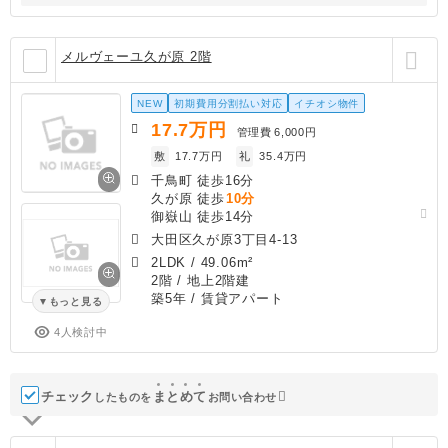
メルヴェーユ久が原 2階
NEW
初期費用分割払い対応
イチオシ物件
17.7
万円
管理費
6,000円
敷
17.7万円
礼
35.4万円
千鳥町 徒歩16分
久が原 徒歩
10分
御嶽山 徒歩14分
大田区久が原3丁目4-13
2LDK
/
49.06m²
2階 / 地上2階建
築5年
/ 賃貸アパート
もっと見る
4人検討中
チェック
ま
と
め
て
したものを
お問い合わせ