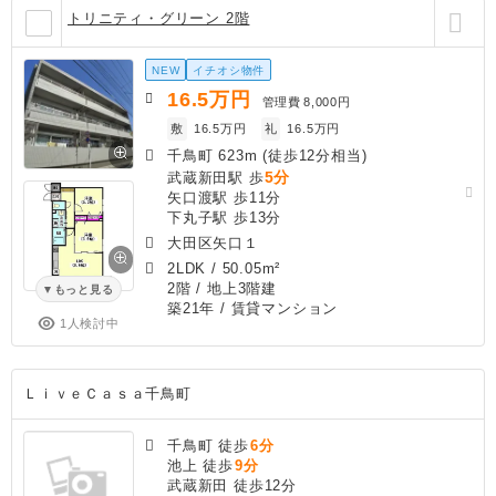
トリニティ・グリーン 2階
NEW
イチオシ物件
16.5
万円
管理費
8,000円
敷
16.5万円
礼
16.5万円
千鳥町 623m (徒歩12分相当)
5分
武蔵新田駅 歩
矢口渡駅 歩11分
下丸子駅 歩13分
大田区矢口１
2LDK
/
50.05m²
2階 / 地上3階建
もっと見る
築21年
/ 賃貸マンション
1人検討中
ＬｉｖｅＣａｓａ千鳥町
千鳥町 徒歩
6分
池上 徒歩
9分
武蔵新田 徒歩12分