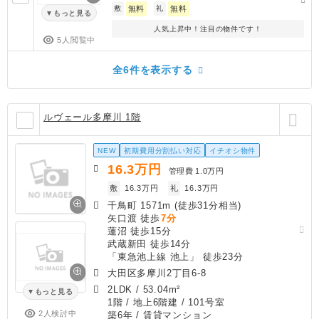
敷
無料
礼
無料
もっと見る
人気上昇中！注目の物件です！
5人閲覧中
全6件を表示する
ルヴェール多摩川 1階
NEW
初期費用分割払い対応
イチオシ物件
16.3
万円
管理費
1.0万円
敷
16.3万円
礼
16.3万円
千鳥町 1571m (徒歩31分相当)
矢口渡 徒歩
7分
蓮沼 徒歩15分
武蔵新田 徒歩14分
「東急池上線 池上」 徒歩23分
大田区多摩川2丁目6-8
2LDK
/
53.04m²
もっと見る
1階 / 地上6階建 / 101号室
2人検討中
築6年
/ 賃貸マンション