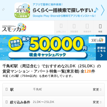
お気に入り
閲覧履歴
検索条件
検索
千鳥町駅（周辺含む）でおすすめな2LDK（2SLDK）の
賃貸マンション・アパート特集一覧(東京都)
全
128
件
※近くの2駅（750m以内）も含めて表示しています。
駅
千鳥町
変更
絞り込み条件
2LDK〜2SLDK
変更