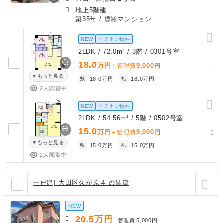
地上5階建
築35年
/ 賃貸マンション
NEW
イチオシ物件
2LDK / 72.0m² / 3階 / 0301号室
18.0
万円
9,000
＋管理費
円
もっと見る
敷
18.0万円
礼
18.0万円
2人閲覧中
NEW
イチオシ物件
2LDK / 54.56m² / 5階 / 0502号室
15.0
万円
9,000
＋管理費
円
もっと見る
敷
15.0万円
礼
15.0万円
2人閲覧中
[一戸建] 大田区久が原４ の賃貸
NEW
20.5
万円
管理費
5,000円