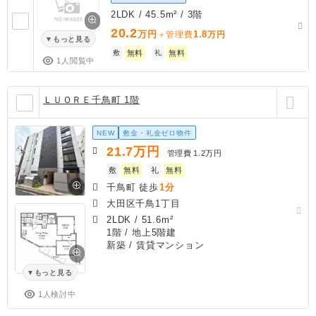
2LDK / 45.5m² / 3階
20.2
万円
1.8
＋管理費
万円
もっと見る
敷
無料
礼
無料
1人閲覧中
ＬＵＯＲＥ千鳥町 1階
NEW
敷金・礼金ゼロ物件
21.7
万円
管理費
1.2万円
敷
無料
礼
無料
千鳥町 徒歩
1分
大田区千鳥1丁目
2LDK
/
51.6m²
1階 / 地上5階建
新築
/ 賃貸マンション
もっと見る
1人検討中