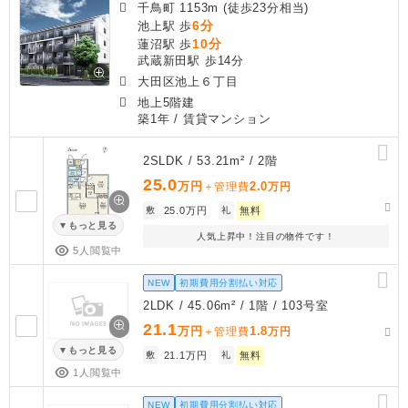
千鳥町 1153m (徒歩23分相当)
6分
池上駅 歩
10分
蓮沼駅 歩
武蔵新田駅 歩14分
大田区池上６丁目
地上5階建
築1年
/ 賃貸マンション
2SLDK / 53.21m² / 2階
25.0
万円
2.0
＋管理費
万円
敷
25.0万円
礼
無料
もっと見る
人気上昇中！注目の物件です！
5人閲覧中
NEW
初期費用分割払い対応
2LDK / 45.06m² / 1階 / 103号室
21.1
万円
1.8
＋管理費
万円
もっと見る
敷
21.1万円
礼
無料
1人閲覧中
NEW
初期費用分割払い対応