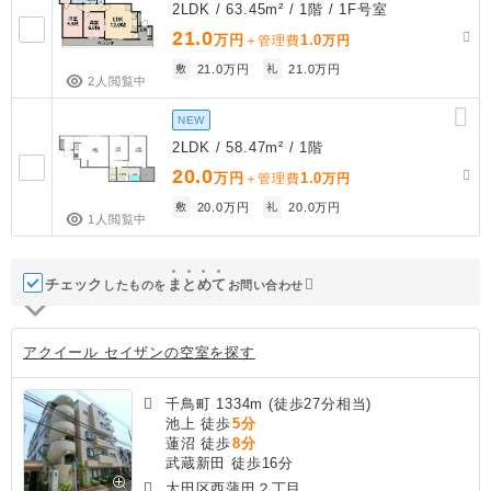
2LDK / 63.45m² / 1階 / 1F号室
21.0
万円
1.0
＋管理費
万円
敷
21.0万円
礼
21.0万円
2人閲覧中
NEW
2LDK / 58.47m² / 1階
20.0
万円
1.0
＋管理費
万円
敷
20.0万円
礼
20.0万円
1人閲覧中
チェック
ま
と
め
て
したものを
お問い合わせ
アクイール セイザンの空室を探す
千鳥町 1334m (徒歩27分相当)
池上 徒歩
5分
蓮沼 徒歩
8分
武蔵新田 徒歩16分
大田区西蒲田２丁目