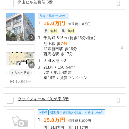
樫山ビル若葉荘 3階
敷金・礼金ゼロ物件
15.0
万円
管理費
1.0万円
敷
無料
礼
無料
千鳥町 815m (徒歩16分相当)
7分
池上駅 歩
武蔵新田駅 歩16分
西馬込駅 歩17分
大田区池上３
2LDK
/
150.54m²
3階 / 地上4階建
もっと見る
築48年
/ 賃貸マンション
2人検討中
ウッドフィールド久が原 3階
NEW
初期費用分割払い対応
イチオシ物件
15.8
万円
管理費
5,000円
敷
15.8万円
礼
15.8万円