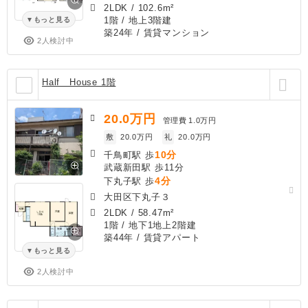
2LDK
/
102.6m²
1階 / 地上3階建
もっと見る
築24年
/ 賃貸マンション
2人検討中
Half House 1階
20.0
万円
管理費
1.0万円
敷
20.0万円
礼
20.0万円
10分
千鳥町駅 歩
武蔵新田駅 歩11分
4分
下丸子駅 歩
大田区下丸子３
2LDK
/
58.47m²
1階 / 地下1地上2階建
築44年
/ 賃貸アパート
もっと見る
2人検討中