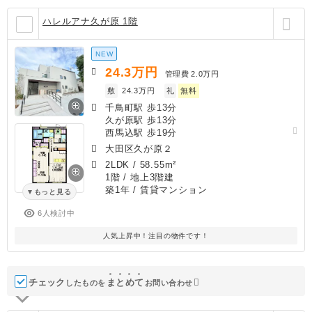
ハレルアナ久が原 1階
NEW
24.3
万円
管理費
2.0万円
敷
24.3万円
礼
無料
千鳥町駅 歩13分
久が原駅 歩13分
西馬込駅 歩19分
大田区久が原２
2LDK
/
58.55m²
1階 / 地上3階建
築1年
/ 賃貸マンション
もっと見る
6人検討中
人気上昇中！注目の物件です！
チェック
ま
と
め
て
したものを
お問い合わせ