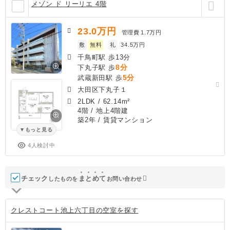
メゾン ド リーリエ 4階
23.0
万円
管理費
1.7万円
敷
無料
礼
34.5万円
千鳥町駅 歩13分
8分
下丸子駅 歩
5分
武蔵新田駅 歩
大田区下丸子１
2LDK
/
62.14m²
4階 / 地上4階建
築2年
/ 賃貸マンション
もっと見る
4人検討中
チェック
ま
と
め
て
したものを
お問い合わせ
クレストコート池上六丁目の空室を探す