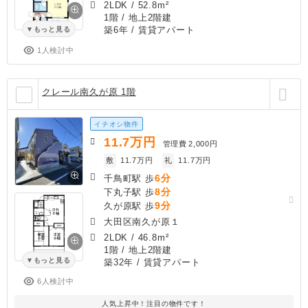
2LDK
/
52.8m²
1階 / 地上2階建
築6年
/ 賃貸アパート
もっと見る
1人検討中
クレール南久が原 1階
イチオシ物件
11.7
万円
管理費
2,000円
敷
11.7万円
礼
11.7万円
6分
千鳥町駅 歩
8分
下丸子駅 歩
9分
久が原駅 歩
大田区南久が原１
2LDK
/
46.8m²
1階 / 地上2階建
もっと見る
築32年
/ 賃貸アパート
6人検討中
人気上昇中！注目の物件です！