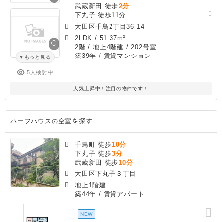
武蔵新田 徒歩
2分
下丸子 徒歩11分
大田区千鳥2丁目36-14
2LDK
/
51.37m²
2階 / 地上4階建 / 202号室
築39年
/ 賃貸マンション
もっと見る
5人検討中
人気上昇中！注目の物件です！
ハーフハウスの空室を探す
千鳥町 徒歩
10分
下丸子 徒歩
3分
武蔵新田 徒歩
10分
大田区下丸子３丁目
地上1階建
築44年
/ 賃貸アパート
NEW