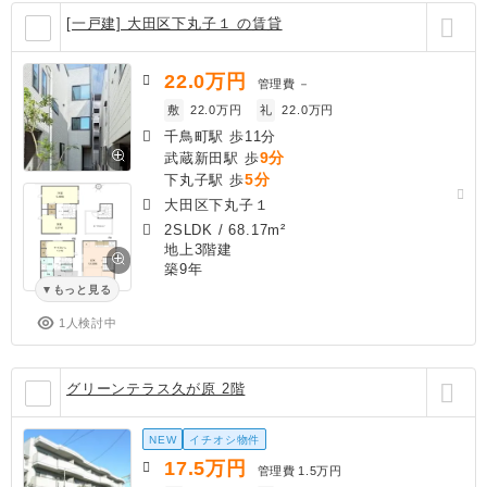
[一戸建] 大田区下丸子１ の賃貸
22.0
万円
管理費
－
敷
22.0万円
礼
22.0万円
千鳥町駅 歩11分
9分
武蔵新田駅 歩
5分
下丸子駅 歩
大田区下丸子１
2SLDK
/
68.17m²
地上3階建
築9年
もっと見る
1人検討中
グリーンテラス久が原 2階
NEW
イチオシ物件
17.5
万円
管理費
1.5万円