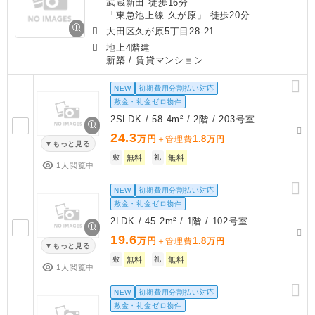
武蔵新田 徒歩16分
「東急池上線 久が原」 徒歩20分
大田区久が原5丁目28-21
地上4階建
新築
/ 賃貸マンション
NEW
初期費用分割払い対応
敷金・礼金ゼロ物件
2SLDK / 58.4m² / 2階 / 203号室
24.3
万円
1.8
＋管理費
万円
もっと見る
敷
無料
礼
無料
1人閲覧中
NEW
初期費用分割払い対応
敷金・礼金ゼロ物件
2LDK / 45.2m² / 1階 / 102号室
19.6
万円
1.8
＋管理費
万円
もっと見る
敷
無料
礼
無料
1人閲覧中
NEW
初期費用分割払い対応
敷金・礼金ゼロ物件