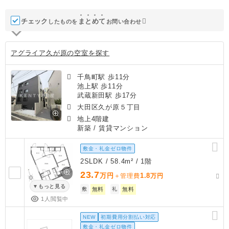
チェック
ま
と
め
て
したものを
お問い合わせ
アグライア久が原の空室を探す
千鳥町駅 歩11分
池上駅 歩11分
武蔵新田駅 歩17分
大田区久が原５丁目
地上4階建
新築
/ 賃貸マンション
敷金・礼金ゼロ物件
2SLDK / 58.4m² / 1階
23.7
万円
1.8
＋管理費
万円
もっと見る
敷
無料
礼
無料
1人閲覧中
NEW
初期費用分割払い対応
敷金・礼金ゼロ物件