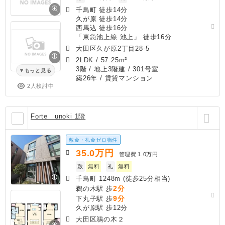
千鳥町 徒歩14分
久が原 徒歩14分
西馬込 徒歩16分
「東急池上線 池上」 徒歩16分
大田区久が原2丁目28-5
2LDK
/
57.25m²
3階 / 地上3階建 / 301号室
もっと見る
築26年
/ 賃貸マンション
2人検討中
Forte unoki 1階
敷金・礼金ゼロ物件
35.0
万円
管理費
1.0万円
敷
無料
礼
無料
千鳥町 1248m (徒歩25分相当)
2分
鵜の木駅 歩
9分
下丸子駅 歩
久が原駅 歩12分
大田区鵜の木２