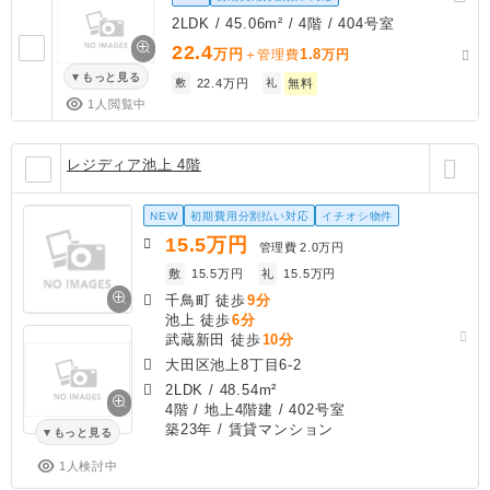
2LDK / 45.06m² / 4階 / 404号室
22.4
万円
1.8
＋管理費
万円
もっと見る
敷
22.4万円
礼
無料
1人閲覧中
レジディア池上 4階
NEW
初期費用分割払い対応
イチオシ物件
15.5
万円
管理費
2.0万円
敷
15.5万円
礼
15.5万円
千鳥町 徒歩
9分
池上 徒歩
6分
武蔵新田 徒歩
10分
大田区池上8丁目6-2
2LDK
/
48.54m²
4階 / 地上4階建 / 402号室
築23年
/ 賃貸マンション
もっと見る
1人検討中