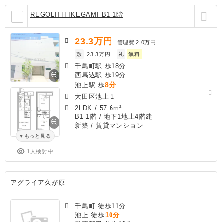
REGOLITH IKEGAMI B1-1階
23.3
万円
管理費
2.0万円
敷
23.3万円
礼
無料
千鳥町駅 歩18分
西馬込駅 歩19分
8分
池上駅 歩
大田区池上１
2LDK
/
57.6m²
B1-1階 / 地下1地上4階建
新築
/ 賃貸マンション
もっと見る
1人検討中
アグライア久が原
千鳥町 徒歩11分
池上 徒歩
10分