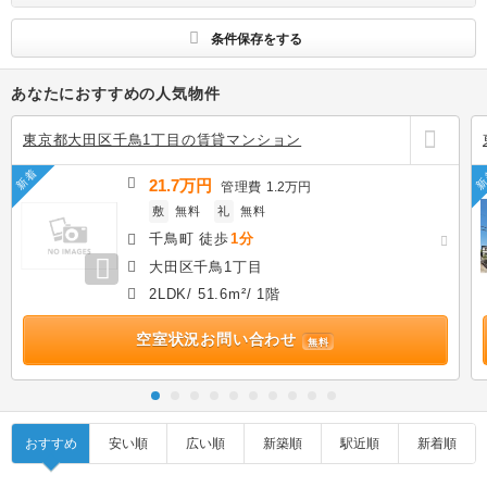
条件保存をする
あなたにおすすめの人気物件
東京都大田区千鳥1丁目の賃貸マンション
新着
新
21.7万円
管理費
1.2万円
敷
無料
礼
無料
千鳥町 徒歩
1分
大田区千鳥1丁目
2LDK/ 51.6m²/ 1階
空室状況お問い合わせ
無料
おすすめ
安い順
広い順
新築順
駅近順
新着順