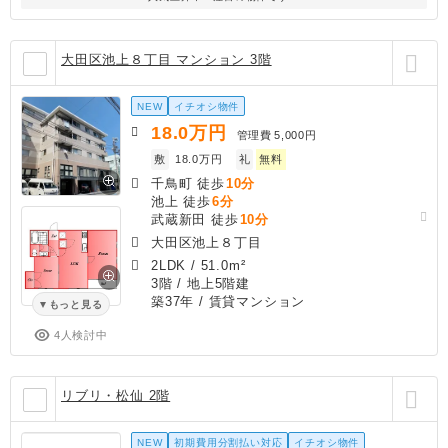
大田区池上８丁目 マンション 3階
NEW
イチオシ物件
18.0
万円
管理費
5,000円
敷
18.0万円
礼
無料
千鳥町 徒歩
10分
池上 徒歩
6分
武蔵新田 徒歩
10分
大田区池上８丁目
2LDK
/
51.0m²
3階 / 地上5階建
築37年
/ 賃貸マンション
もっと見る
4人検討中
リブリ・松仙 2階
NEW
初期費用分割払い対応
イチオシ物件