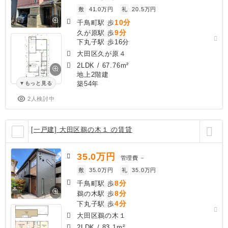
敷
41.0万円
礼
20.5万円
10分
千鳥町駅 歩
9分
久が原駅 歩
下丸子駅 歩16分
大田区久が原４
2LDK
/
67.76m²
地上2階建
築54年
もっと見る
2人検討中
[一戸建] 大田区鵜の木１ の賃貸
35.0
万円
管理費
－
敷
35.0万円
礼
35.0万円
8分
千鳥町駅 歩
8分
鵜の木駅 歩
4分
下丸子駅 歩
大田区鵜の木１
2LDK
/
83.1m²