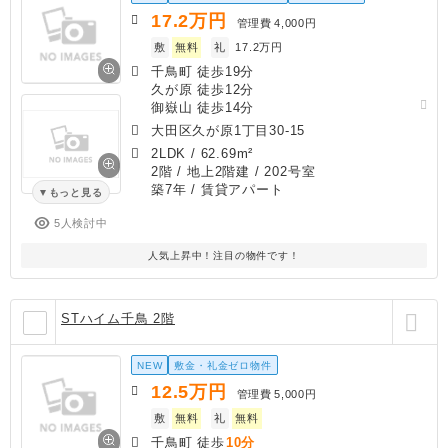
17.2
万円
管理費
4,000円
敷
無料
礼
17.2万円
千鳥町 徒歩19分
久が原 徒歩12分
御嶽山 徒歩14分
大田区久が原1丁目30-15
2LDK
/
62.69m²
2階 / 地上2階建 / 202号室
築7年
/ 賃貸アパート
もっと見る
5人検討中
人気上昇中！注目の物件です！
STハイム千鳥 2階
NEW
敷金・礼金ゼロ物件
12.5
万円
管理費
5,000円
敷
無料
礼
無料
千鳥町 徒歩
10分