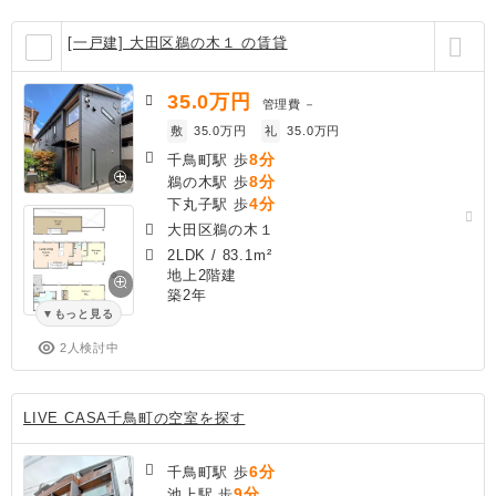
[一戸建] 大田区鵜の木１ の賃貸
35.0
万円
管理費
－
敷
35.0万円
礼
35.0万円
8分
千鳥町駅 歩
8分
鵜の木駅 歩
4分
下丸子駅 歩
大田区鵜の木１
2LDK
/
83.1m²
地上2階建
築2年
もっと見る
2人検討中
LIVE CASA千鳥町の空室を探す
6分
千鳥町駅 歩
9分
池上駅 歩