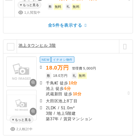
もっと見る
敷
無料
礼
無料
1人閲覧中
全5件を表示する
池上タウンヒル 3階
NEW
イチオシ物件
18.0
万円
管理費
5,000円
敷
18.0万円
礼
無料
千鳥町 徒歩
10分
池上 徒歩
6分
武蔵新田 徒歩
10分
大田区池上8丁目
2LDK
/
51.0m²
3階 / 地上5階建
築37年
/ 賃貸マンション
もっと見る
2人検討中