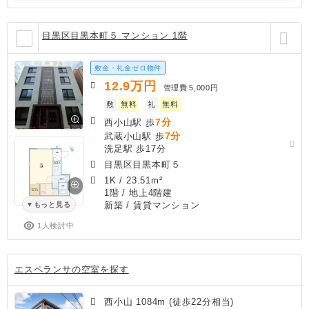
目黒区目黒本町５ マンション 1階
敷金・礼金ゼロ物件
12.9
万円
管理費
5,000円
敷
無料
礼
無料
7分
西小山駅 歩
7分
武蔵小山駅 歩
洗足駅 歩17分
目黒区目黒本町５
1K
/
23.51m²
1階 / 地上4階建
新築
/ 賃貸マンション
もっと見る
1人検討中
エスペランサの空室を探す
西小山 1084m (徒歩22分相当)