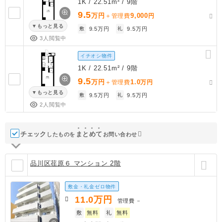
1K / 22.51m² / 9階
9.5
万円
9,000
＋管理費
円
もっと見る
敷
9.5万円
礼
9.5万円
3人閲覧中
イチオシ物件
1K / 22.51m² / 9階
9.5
万円
1.0
＋管理費
万円
もっと見る
敷
9.5万円
礼
9.5万円
2人閲覧中
チェック
ま
と
め
て
したものを
お問い合わせ
品川区荏原６ マンション 2階
敷金・礼金ゼロ物件
11.0
万円
管理費
－
敷
無料
礼
無料