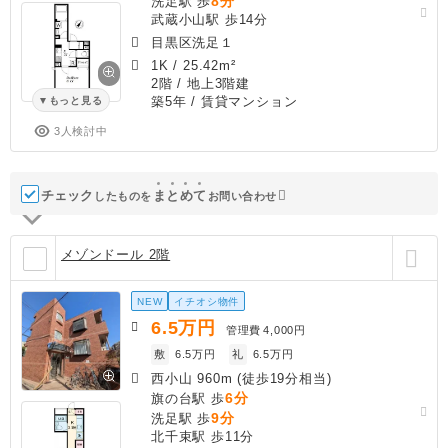
8分
洗足駅 歩
武蔵小山駅 歩14分
目黒区洗足１
1K
/
25.42m²
2階 / 地上3階建
築5年
/ 賃貸マンション
もっと見る
3人検討中
チェック
ま
と
め
て
したものを
お問い合わせ
メゾンドール 2階
NEW
イチオシ物件
6.5
万円
管理費
4,000円
敷
6.5万円
礼
6.5万円
西小山 960m (徒歩19分相当)
6分
旗の台駅 歩
9分
洗足駅 歩
北千束駅 歩11分