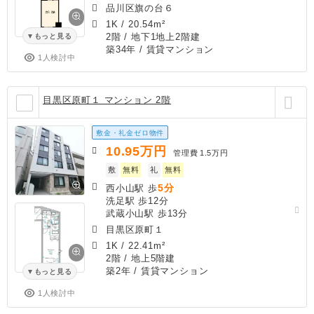
品川区旗の台６
1K
/
20.54m²
2階 / 地下1地上2階建
もっと見る
築34年
/ 賃貸マンション
1人検討中
目黒区原町１ マンション 2階
敷金・礼金ゼロ物件
10.95
万円
管理費
1.5万円
敷
無料
礼
無料
5分
西小山駅 歩
洗足駅 歩12分
武蔵小山駅 歩13分
目黒区原町１
1K
/
22.41m²
2階 / 地上5階建
築2年
/ 賃貸マンション
もっと見る
1人検討中