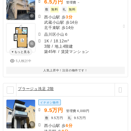
6.5
万円
管理費
－
敷
無料
礼
無料
3分
西小山駅 歩
武蔵小山駅 歩14分
北千束駅 歩14分
品川区小山６
1K
/
18.12m²
3階 / 地上4階建
築45年
/ 賃貸マンション
もっと見る
5人検討中
人気上昇中！注目の物件です！
プラージュ洗足 2階
イチオシ物件
9.5
万円
管理費
4,000円
敷
9.5万円
礼
9.5万円
6分
西小山駅 歩