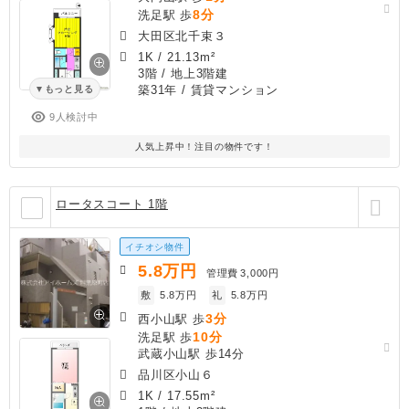
8分
洗足駅 歩
大田区北千束３
1K
/
21.13m²
3階 / 地上3階建
築31年
/ 賃貸マンション
もっと見る
9人検討中
人気上昇中！注目の物件です！
ロータスコート 1階
イチオシ物件
5.8
万円
管理費
3,000円
敷
5.8万円
礼
5.8万円
3分
西小山駅 歩
10分
洗足駅 歩
武蔵小山駅 歩14分
品川区小山６
1K
/
17.55m²