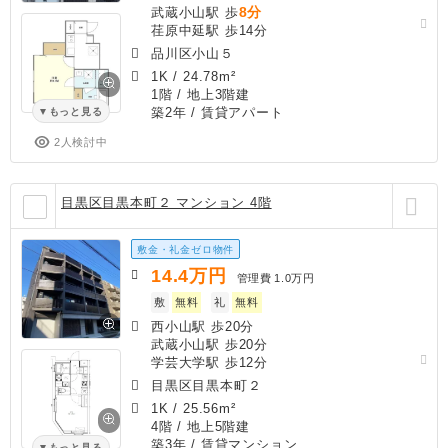
8分
武蔵小山駅 歩
荏原中延駅 歩14分
品川区小山５
1K
/
24.78m²
1階 / 地上3階建
築2年
/ 賃貸アパート
もっと見る
2人検討中
目黒区目黒本町２ マンション 4階
敷金・礼金ゼロ物件
14.4
万円
管理費
1.0万円
敷
無料
礼
無料
西小山駅 歩20分
武蔵小山駅 歩20分
学芸大学駅 歩12分
目黒区目黒本町２
1K
/
25.56m²
4階 / 地上5階建
築3年
/ 賃貸マンション
もっと見る