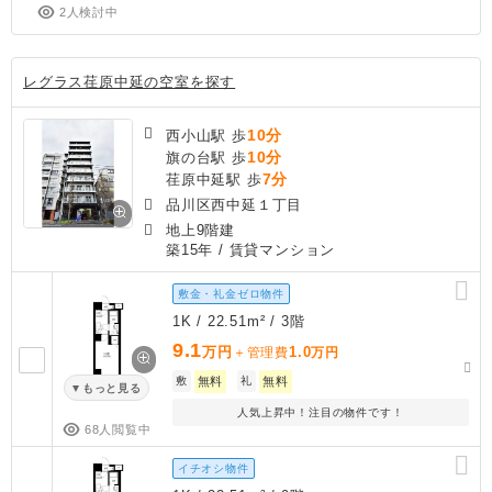
2人検討中
レグラス荏原中延の空室を探す
10分
西小山駅 歩
10分
旗の台駅 歩
7分
荏原中延駅 歩
品川区西中延１丁目
地上9階建
築15年
/ 賃貸マンション
敷金・礼金ゼロ物件
1K / 22.51m² / 3階
9.1
万円
1.0
＋管理費
万円
敷
無料
礼
無料
もっと見る
人気上昇中！注目の物件です！
68人閲覧中
イチオシ物件