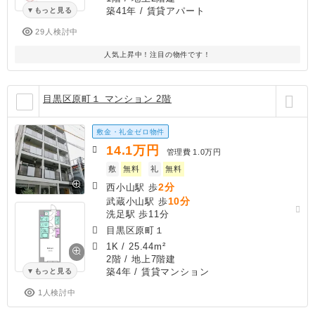
築41年
/ 賃貸アパート
もっと見る
29人検討中
人気上昇中！注目の物件です！
目黒区原町１ マンション 2階
敷金・礼金ゼロ物件
14.1
万円
管理費
1.0万円
敷
無料
礼
無料
2分
西小山駅 歩
10分
武蔵小山駅 歩
洗足駅 歩11分
目黒区原町１
1K
/
25.44m²
2階 / 地上7階建
築4年
/ 賃貸マンション
もっと見る
1人検討中