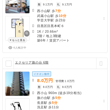
敷
9.1万円
礼
9.1万円
7分
西小山駅 歩
10分
武蔵小山駅 歩
学芸大学駅 歩23分
目黒区目黒本町６
1K
/
20.66m²
2階 / 地上3階建
築6年
/ 賃貸アパート
もっと見る
4人検討中
エクセリア旗の台 6階
イチオシ物件
8.0
万円
管理費
1.0万円
敷
8.0万円
礼
8.0万円
西小山 960m (徒歩19分相当)
5分
旗の台駅 歩
5分
長原駅 歩
洗足駅 歩11分