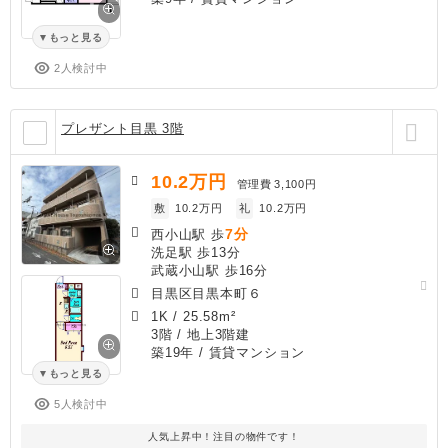
もっと見る
2人検討中
プレザント目黒 3階
10.2
万円
管理費
3,100円
敷
10.2万円
礼
10.2万円
7分
西小山駅 歩
洗足駅 歩13分
武蔵小山駅 歩16分
目黒区目黒本町６
1K
/
25.58m²
3階 / 地上3階建
築19年
/ 賃貸マンション
もっと見る
5人検討中
人気上昇中！注目の物件です！