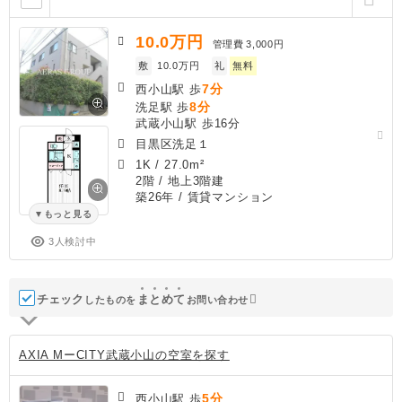
10.0
万円
管理費
3,000円
敷
10.0万円
礼
無料
7分
西小山駅 歩
8分
洗足駅 歩
武蔵小山駅 歩16分
目黒区洗足１
1K
/
27.0m²
2階 / 地上3階建
築26年
/ 賃貸マンション
もっと見る
3人検討中
チェック
ま
と
め
て
したものを
お問い合わせ
AXIA MーCITY武蔵小山の空室を探す
5分
西小山駅 歩