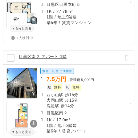
目黒区目黒本町５
1K
/
27.78m²
1階 / 地上5階建
築5年
/ 賃貸マンション
もっと見る
1人検討中
目黒区南２ アパート 1階
敷金・礼金ゼロ物件
7.5
万円
管理費
5,000円
敷
無料
礼
無料
西小山駅 歩15分
大岡山駅 歩15分
洗足駅 歩14分
目黒区南２
1K
/
17.0m²
1階 / 地上2階建
築6年
/ 賃貸アパート
もっと見る