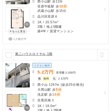
西小山駅 歩12分
10分
荏原中延駅 歩
武蔵小山駅 歩15分
品川区荏原６
1K
/
20.57m²
2階 / 地上5階建
築4年
/ 賃貸マンション
もっと見る
1人検討中
第二ハウスロイヤル 1階
イチオシ物件
5.2
万円
管理費
3,000円
敷
無料
礼
2.6万円
西小山 1267m (徒歩25分相当)
5分
大岡山駅 歩
10分
洗足駅 歩
目黒区南３
1K
/
18.0m²
1階 / 地上2階建