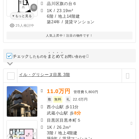
品川区旗の台６
1K
/
23.19m²
6階 / 地上14階建
もっと見る
築24年
/ 賃貸マンション
25人検討中
人気上昇中！注目の物件です！
チェック
ま
と
め
て
したものを
お問い合わせ
イル・グリシーヌ目黒 3階
11.0
万円
管理費
5,800円
敷
無料
礼
22.0万円
西小山駅 歩11分
8分
武蔵小山駅 歩
目黒区目黒本町５
1K
/
26.2m²
3階 / 地上4階建
築9年
/ 賃貸マンション