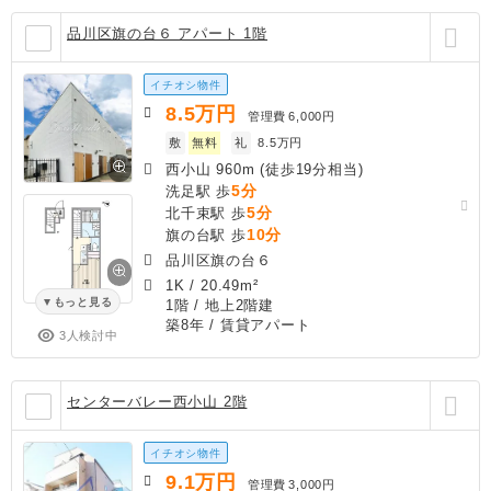
品川区旗の台６ アパート 1階
イチオシ物件
8.5
万円
管理費
6,000円
敷
無料
礼
8.5万円
西小山 960m (徒歩19分相当)
5分
洗足駅 歩
5分
北千束駅 歩
10分
旗の台駅 歩
品川区旗の台６
1K
/
20.49m²
もっと見る
1階 / 地上2階建
築8年
/ 賃貸アパート
3人検討中
センターバレー西小山 2階
イチオシ物件
9.1
万円
管理費
3,000円