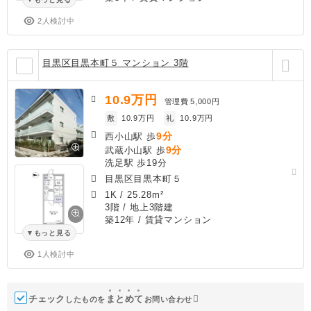
2人検討中
目黒区目黒本町５ マンション 3階
10.9
万円
管理費
5,000円
敷
10.9万円
礼
10.9万円
9分
西小山駅 歩
9分
武蔵小山駅 歩
洗足駅 歩19分
目黒区目黒本町５
1K
/
25.28m²
3階 / 地上3階建
築12年
/ 賃貸マンション
もっと見る
1人検討中
チェック
ま
と
め
て
したものを
お問い合わせ