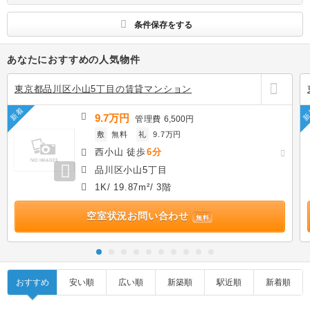
条件保存をする
あなたにおすすめの人気物件
東京都品川区小山5丁目の賃貸マンション
新着
新
9.7万円
管理費
6,500円
敷
無料
礼
9.7万円
西小山 徒歩
6分
品川区小山5丁目
1K/ 19.87m²/ 3階
空室状況お問い合わせ
無料
おすすめ
安い順
広い順
新築順
駅近順
新着順