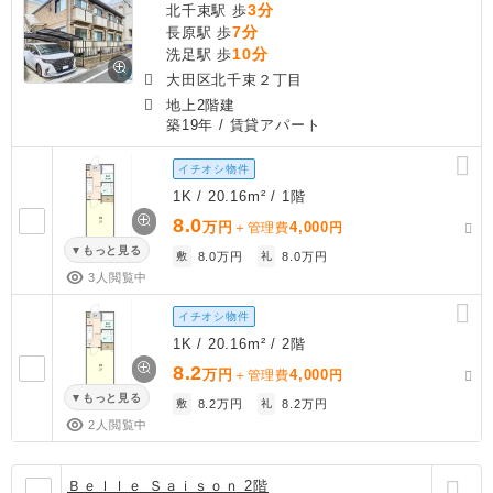
3分
北千束駅 歩
7分
長原駅 歩
10分
洗足駅 歩
大田区北千束２丁目
地上2階建
築19年
/ 賃貸アパート
イチオシ物件
1K / 20.16m² / 1階
8.0
万円
4,000
＋管理費
円
もっと見る
敷
8.0万円
礼
8.0万円
3人閲覧中
イチオシ物件
1K / 20.16m² / 2階
8.2
万円
4,000
＋管理費
円
もっと見る
敷
8.2万円
礼
8.2万円
2人閲覧中
Ｂｅｌｌｅ Ｓａｉｓｏｎ 2階