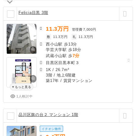
Felicia目黒 3階
11.3
万円
管理費
7,000円
敷
11.3万円
礼
11.3万円
西小山駅 歩13分
学芸大学駅 歩18分
7分
武蔵小山駅 歩
目黒区目黒本町３
1K
/
26.7m²
3階 / 地上6階建
築17年
/ 賃貸マンション
もっと見る
1人検討中
品川区旗の台２ マンション 1階
イチオシ物件