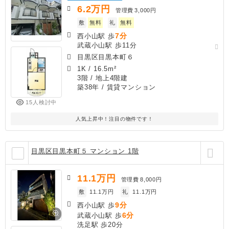
6.2
万円
管理費
3,000円
敷
無料
礼
無料
7分
西小山駅 歩
武蔵小山駅 歩11分
目黒区目黒本町６
1K
/
16.5m²
3階 / 地上4階建
築38年
/ 賃貸マンション
15人検討中
人気上昇中！注目の物件です！
目黒区目黒本町５ マンション 1階
11.1
万円
管理費
8,000円
敷
11.1万円
礼
11.1万円
9分
西小山駅 歩
6分
武蔵小山駅 歩
洗足駅 歩20分