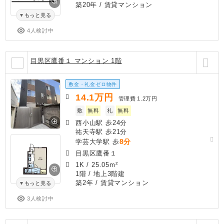
築20年
/ 賃貸マンション
もっと見る
4人検討中
目黒区鷹番１ マンション 1階
敷金・礼金ゼロ物件
14.1
万円
管理費
1.2万円
敷
無料
礼
無料
西小山駅 歩24分
祐天寺駅 歩21分
8分
学芸大学駅 歩
目黒区鷹番１
1K
/
25.05m²
1階 / 地上3階建
築2年
/ 賃貸マンション
もっと見る
3人検討中