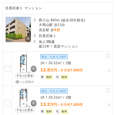
目黒区南１ マンション
西小山 893m (徒歩18分相当)
大岡山駅 歩11分
9分
洗足駅 歩
目黒区南１
地上3階建
築21年
/ 賃貸マンション
敷金・礼金ゼロ物件
1K / 26.52m² / 2階
12.8
万円
7,000
＋管理費
円
もっと見る
敷
無料
礼
無料
1人閲覧中
敷金・礼金ゼロ物件
1K / 29.22m² / 2階
13.2
万円
7,000
＋管理費
円
もっと見る
敷
無料
礼
無料