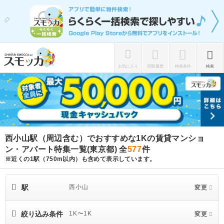
お気に入り
閲覧履歴
検索条件
検索
西小山駅（周辺含む）でおすすめな1Kの賃貸マンショ
ン・アパート特集一覧(東京都)
全
577
件
※近くの1駅（750m以内）も含めて表示しています。
駅
西小山
変更
絞り込み条件
1K〜1K
変更