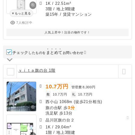
1K
/
22.51m²
3階 / 地上9階建
もっと見る
築15年
/ 賃貸マンション
7人検討中
人気上昇中！注目の物件です！
チェック
ま
と
め
て
したものを
お問い合わせ
ｖｉｔａ旗の台 1階
10.7
万円
管理費
8,000円
敷
10.7万円
礼
10.7万円
西小山 1068m (徒歩21分相当)
3分
旗の台駅 歩
洗足駅 歩13分
品川区旗の台２
1K
/
29.04m²
1階 / 地上3階建