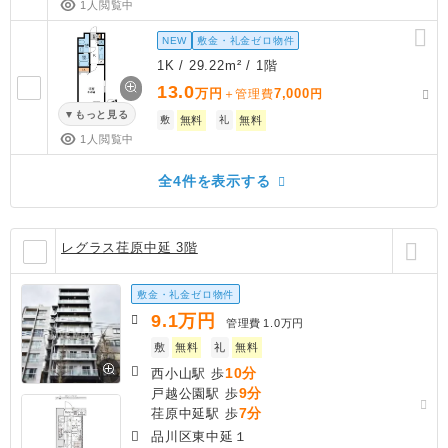
1人閲覧中
NEW
敷金・礼金ゼロ物件
1K / 29.22m² / 1階
13.0
万円
7,000
＋管理費
円
もっと見る
敷
無料
礼
無料
1人閲覧中
全4件を表示する
レグラス荏原中延 3階
敷金・礼金ゼロ物件
9.1
万円
管理費
1.0万円
敷
無料
礼
無料
10分
西小山駅 歩
9分
戸越公園駅 歩
7分
荏原中延駅 歩
品川区東中延１