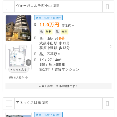
ヴォーガコルテ西小山 1階
敷金・礼金ゼロ物件
11.0
万円
管理費
－
敷
無料
礼
無料
8分
西小山駅 歩
武蔵小山駅 歩11分
荏原中延駅 歩13分
品川区荏原５
1K
/
27.14m²
1階 / 地上8階建
築13年
/ 賃貸マンション
もっと見る
6人検討中
人気上昇中！注目の物件です！
アネックス目黒 3階
敷金・礼金ゼロ物件