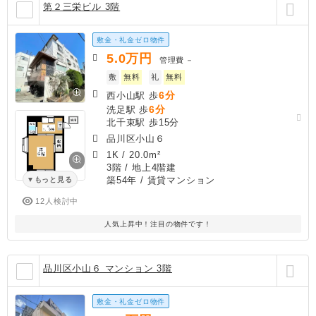
第２三栄ビル 3階
敷金・礼金ゼロ物件
5.0
万円
管理費
－
敷
無料
礼
無料
6分
西小山駅 歩
6分
洗足駅 歩
北千束駅 歩15分
品川区小山６
1K
/
20.0m²
3階 / 地上4階建
築54年
/ 賃貸マンション
もっと見る
12人検討中
人気上昇中！注目の物件です！
品川区小山６ マンション 3階
敷金・礼金ゼロ物件