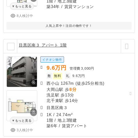
1階 / 地上3階建
築34年
/ 賃貸マンション
もっと見る
8人検討中
人気上昇中！注目の物件です！
目黒区南３ アパート 1階
イチオシ物件
9.6
万円
管理費
3,000円
敷
無料
礼
9.6万円
西小山 1267m (徒歩25分相当)
8分
大岡山駅 歩
洗足駅 歩13分
北千束駅 歩14分
目黒区南３
1K
/
24.74m²
1階 / 地上3階建
もっと見る
築6年
/ 賃貸アパート
3人検討中