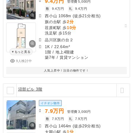
9.4
万円
管理費
5,000円
敷
9.4万円
礼
9.4万円
西小山 1068m (徒歩21分相当)
2分
旗の台駅 歩
10分
荏原町駅 歩
洗足駅 歩15分
品川区旗の台２
1K
/
22.64m²
1階 / 地上4階建
もっと見る
築7年
/ 賃貸マンション
9人検討中
人気上昇中！注目の物件です！
沼部ビル 3階
イチオシ物件
7.9
万円
管理費
3,000円
敷
7.9万円
礼
7.9万円
西小山 1464m (徒歩29分相当)
1分
大岡山駅 歩