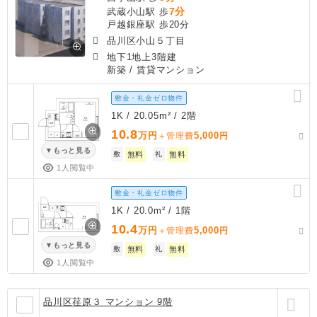
7分
武蔵小山駅 歩
戸越銀座駅 歩20分
品川区小山５丁目
地下1地上3階建
新築
/ 賃貸マンション
敷金・礼金ゼロ物件
1K / 20.05m² / 2階
10.8
万円
5,000
＋管理費
円
もっと見る
敷
無料
礼
無料
1人閲覧中
敷金・礼金ゼロ物件
1K / 20.0m² / 1階
10.4
万円
5,000
＋管理費
円
もっと見る
敷
無料
礼
無料
1人閲覧中
品川区荏原３ マンション 9階