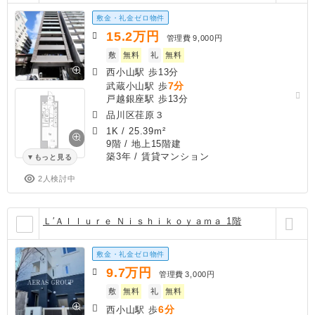
敷金・礼金ゼロ物件
15.2
万円
管理費
9,000円
敷
無料
礼
無料
西小山駅 歩13分
7分
武蔵小山駅 歩
戸越銀座駅 歩13分
品川区荏原３
1K
/
25.39m²
9階 / 地上15階建
築3年
/ 賃貸マンション
もっと見る
2人検討中
Ｌ′Ａｌｌｕｒｅ Ｎｉｓｈｉｋｏｙａｍａ 1階
敷金・礼金ゼロ物件
9.7
万円
管理費
3,000円
敷
無料
礼
無料
6分
西小山駅 歩