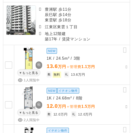
豊洲駅 歩11分
辰巳駅 歩14分
東雲駅 歩18分
江東区東雲１丁目
地上12階建
築17年
/ 賃貸マンション
NEW
1K / 24.5m² / 3階
13.6
万円
1.1
＋管理費
万円
もっと見る
敷
無料
礼
13.6万円
1人閲覧中
NEW
イチオシ物件
1K / 24.68m² / 8階
12.0
万円
1.5
＋管理費
万円
もっと見る
敷
12.0万円
礼
12.0万円
2人閲覧中
イチオシ物件