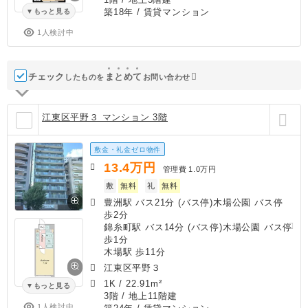
築18年
/ 賃貸マンション
もっと見る
1人検討中
チェック
ま
と
め
て
したものを
お問い合わせ
江東区平野３ マンション 3階
敷金・礼金ゼロ物件
13.4
万円
管理費
1.0万円
敷
無料
礼
無料
豊洲駅 バス21分 (バス停)木場公園 バス停
歩2分
錦糸町駅 バス14分 (バス停)木場公園 バス停
歩1分
木場駅 歩11分
江東区平野３
1K
/
22.91m²
もっと見る
3階 / 地上11階建
1人検討中