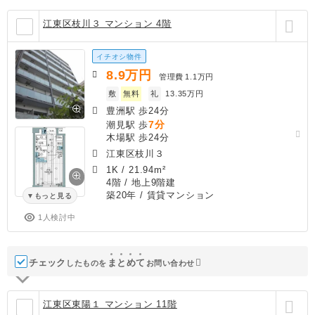
江東区枝川３ マンション 4階
イチオシ物件
8.9
万円
管理費
1.1万円
敷
無料
礼
13.35万円
豊洲駅 歩24分
7分
潮見駅 歩
木場駅 歩24分
江東区枝川３
1K
/
21.94m²
4階 / 地上9階建
築20年
/ 賃貸マンション
もっと見る
1人検討中
チェック
ま
と
め
て
したものを
お問い合わせ
江東区東陽１ マンション 11階