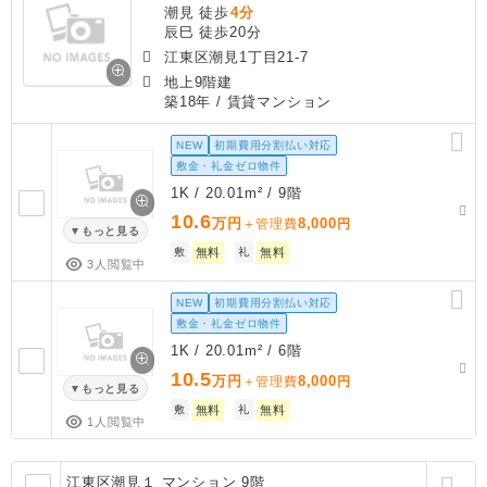
潮見 徒歩
4分
辰巳 徒歩20分
江東区潮見1丁目21-7
地上9階建
築18年
/ 賃貸マンション
NEW
初期費用分割払い対応
敷金・礼金ゼロ物件
1K / 20.01m² / 9階
10.6
万円
8,000
＋管理費
円
もっと見る
敷
無料
礼
無料
3人閲覧中
NEW
初期費用分割払い対応
敷金・礼金ゼロ物件
1K / 20.01m² / 6階
10.5
万円
8,000
＋管理費
円
もっと見る
敷
無料
礼
無料
1人閲覧中
江東区潮見１ マンション 9階