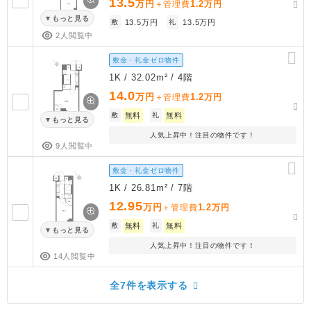
13.5
万円
1.2
＋管理費
万円
もっと見る
敷
13.5万円
礼
13.5万円
2人閲覧中
敷金・礼金ゼロ物件
1K / 32.02m² / 4階
14.0
万円
1.2
＋管理費
万円
敷
無料
礼
無料
もっと見る
人気上昇中！注目の物件です！
9人閲覧中
敷金・礼金ゼロ物件
1K / 26.81m² / 7階
12.95
万円
1.2
＋管理費
万円
敷
無料
礼
無料
もっと見る
人気上昇中！注目の物件です！
14人閲覧中
全7件を表示する