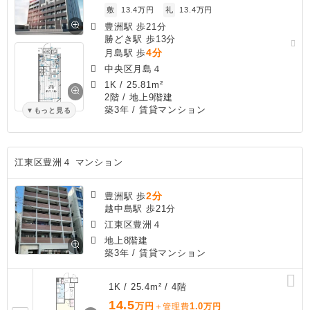
敷
13.4万円
礼
13.4万円
豊洲駅 歩21分
勝どき駅 歩13分
4分
月島駅 歩
中央区月島４
1K
/
25.81m²
2階 / 地上9階建
築3年
/ 賃貸マンション
もっと見る
江東区豊洲４ マンション
2分
豊洲駅 歩
越中島駅 歩21分
江東区豊洲４
地上8階建
築3年
/ 賃貸マンション
1K / 25.4m² / 4階
14.5
万円
1.0
＋管理費
万円