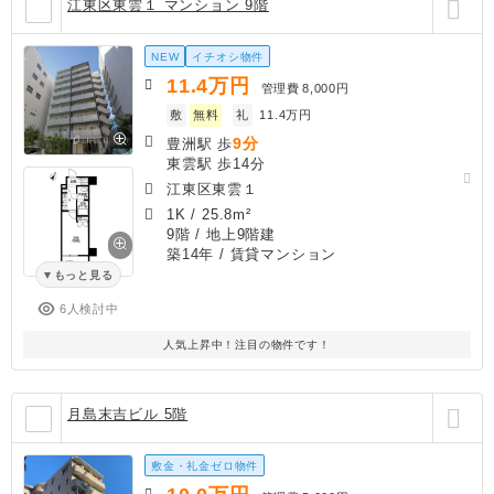
江東区東雲１ マンション 9階
NEW
イチオシ物件
11.4
万円
管理費
8,000円
敷
無料
礼
11.4万円
9分
豊洲駅 歩
東雲駅 歩14分
江東区東雲１
1K
/
25.8m²
9階 / 地上9階建
築14年
/ 賃貸マンション
もっと見る
6人検討中
人気上昇中！注目の物件です！
月島末吉ビル 5階
敷金・礼金ゼロ物件