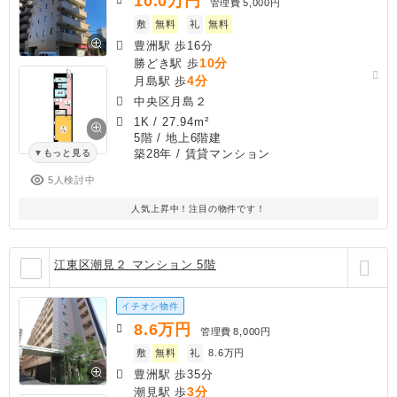
10.0
万円
管理費
5,000円
敷
無料
礼
無料
豊洲駅 歩16分
10分
勝どき駅 歩
4分
月島駅 歩
中央区月島２
1K
/
27.94m²
5階 / 地上6階建
築28年
/ 賃貸マンション
もっと見る
5人検討中
人気上昇中！注目の物件です！
江東区潮見２ マンション 5階
イチオシ物件
8.6
万円
管理費
8,000円
敷
無料
礼
8.6万円
豊洲駅 歩35分
3分
潮見駅 歩