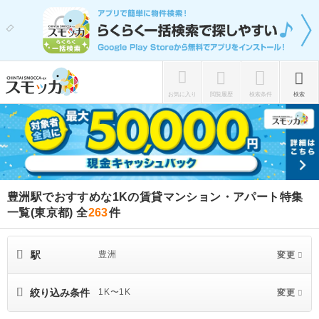
お気に入り
閲覧履歴
検索条件
検索
豊洲駅でおすすめな1Kの賃貸マンション・アパート特集
一覧(東京都)
全
263
件
駅
豊洲
変更
絞り込み条件
1K〜1K
変更