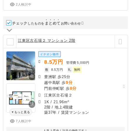
2人検討中
チェック
ま
と
め
て
したものを
お問い合わせ
江東区古石場２ マンション 2階
イチオシ物件
8.5
万円
管理費
5,000円
敷
8.5万円
礼
無料
豊洲駅 歩25分
9分
越中島駅 歩
8分
門前仲町駅 歩
江東区古石場２
1K
/
21.96m²
2階 / 地上4階建
築37年
/ 賃貸マンション
もっと見る
7人検討中
人気上昇中！注目の物件です！