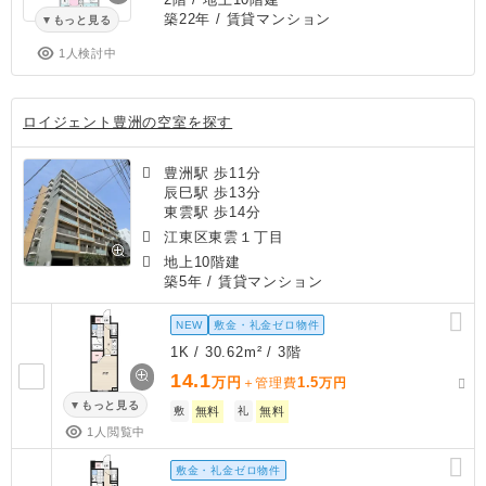
築22年
/ 賃貸マンション
もっと見る
1人検討中
ロイジェント豊洲の空室を探す
豊洲駅 歩11分
辰巳駅 歩13分
東雲駅 歩14分
江東区東雲１丁目
地上10階建
築5年
/ 賃貸マンション
NEW
敷金・礼金ゼロ物件
1K / 30.62m² / 3階
14.1
万円
1.5
＋管理費
万円
もっと見る
敷
無料
礼
無料
1人閲覧中
敷金・礼金ゼロ物件