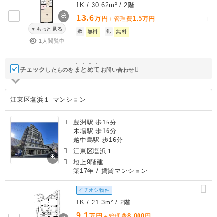
1K / 30.62m² / 2階
13.6
万円
1.5
＋管理費
万円
もっと見る
敷
無料
礼
無料
1人閲覧中
チェック
ま
と
め
て
したものを
お問い合わせ
江東区塩浜１ マンション
豊洲駅 歩15分
木場駅 歩16分
越中島駅 歩16分
江東区塩浜１
地上9階建
築17年
/ 賃貸マンション
イチオシ物件
1K / 21.3m² / 2階
9.1
万円
8,000
＋管理費
円