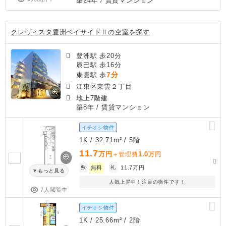
築24年
/ 賃貸マンション
クレヴィスタ豊洲ベイサイドⅡの空室を探す
豊洲駅 歩20分
辰巳駅 歩16分
7分
東雲駅 歩
江東区東雲２丁目
地上7階建
築8年
/ 賃貸マンション
イチオシ物件
1K / 32.71m² / 5階
11.7
万円
1.0
＋管理費
万円
敷
無料
礼
11.7万円
もっと見る
人気上昇中！注目の物件です！
7人閲覧中
イチオシ物件
1K / 25.66m² / 2階