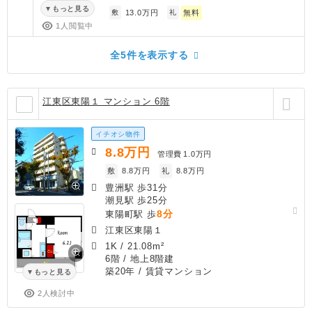
もっと見る
敷
13.0万円
礼
無料
1人閲覧中
全5件を表示する
江東区東陽１ マンション 6階
イチオシ物件
8.8
万円
管理費
1.0万円
敷
8.8万円
礼
8.8万円
豊洲駅 歩31分
潮見駅 歩25分
8分
東陽町駅 歩
江東区東陽１
1K
/
21.08m²
6階 / 地上8階建
築20年
/ 賃貸マンション
もっと見る
2人検討中