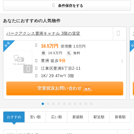
条件保存をする
あなたにおすすめの人気物件
パークアクシス豊洲キャナル 3階の賃貸
新着
新
16.5万円
管理費
1.0万円
敷
16.5万円
礼
無料
豊洲 徒歩
9分
江東区豊洲6丁目2-11
1K/ 29.47m²/ 3階
空室状況お問い合わせ
無料
おすすめ
安い順
広い順
新築順
駅近順
新着順