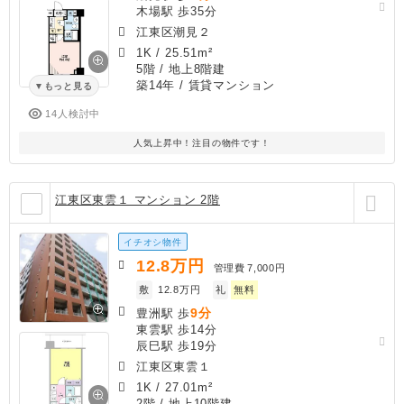
木場駅 歩35分
江東区潮見２
1K
/
25.51m²
5階 / 地上8階建
築14年
/ 賃貸マンション
もっと見る
14人検討中
人気上昇中！注目の物件です！
江東区東雲１ マンション 2階
イチオシ物件
12.8
万円
管理費
7,000円
敷
12.8万円
礼
無料
9分
豊洲駅 歩
東雲駅 歩14分
辰巳駅 歩19分
江東区東雲１
1K
/
27.01m²
2階 / 地上10階建