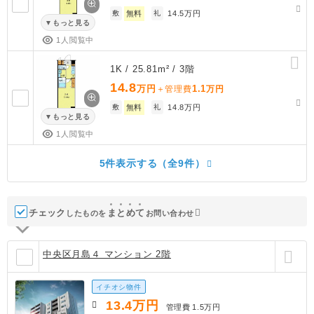
敷
無料
礼
14.5万円
もっと見る
1人閲覧中
1K / 25.81m² / 3階
14.8
万円
1.1
＋管理費
万円
敷
無料
礼
14.8万円
もっと見る
1人閲覧中
5件表示する（全9件）
チェック
ま
と
め
て
したものを
お問い合わせ
中央区月島４ マンション 2階
イチオシ物件
13.4
万円
管理費
1.5万円