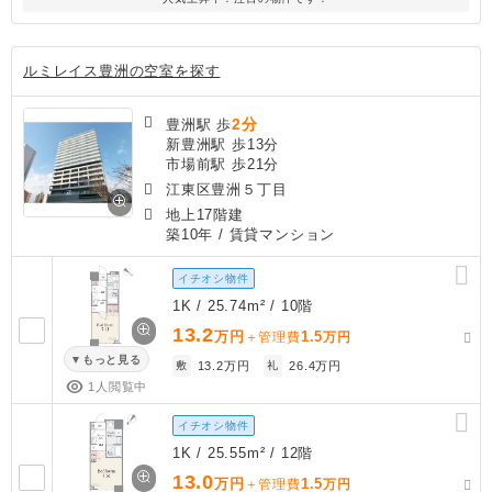
ルミレイス豊洲の空室を探す
2分
豊洲駅 歩
新豊洲駅 歩13分
市場前駅 歩21分
江東区豊洲５丁目
地上17階建
築10年
/ 賃貸マンション
イチオシ物件
1K / 25.74m² / 10階
13.2
万円
1.5
＋管理費
万円
もっと見る
敷
13.2万円
礼
26.4万円
1人閲覧中
イチオシ物件
1K / 25.55m² / 12階
13.0
万円
1.5
＋管理費
万円