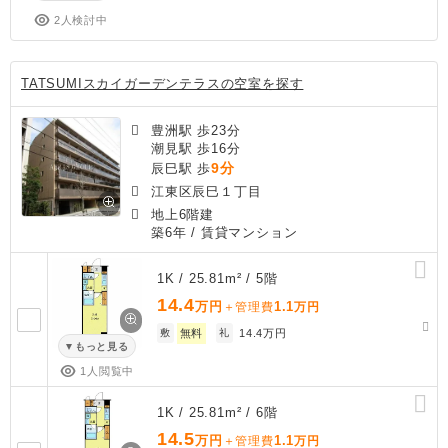
2人検討中
TATSUMIスカイガーデンテラスの空室を探す
豊洲駅 歩23分
潮見駅 歩16分
9分
辰巳駅 歩
江東区辰巳１丁目
地上6階建
築6年
/ 賃貸マンション
1K / 25.81m² / 5階
14.4
万円
1.1
＋管理費
万円
敷
無料
礼
14.4万円
もっと見る
1人閲覧中
1K / 25.81m² / 6階
14.5
万円
1.1
＋管理費
万円