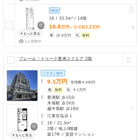
NEW
1K / 33.3m² / 14階
16.8
万円
1.2
＋管理費
万円
もっと見る
敷
16.8万円
礼
無料
1人閲覧中
プレール・ドゥーク豊洲スクエア 2階
イチオシ物件
9.1
万円
管理費
8,000円
敷
無料
礼
9.1万円
豊洲駅 歩15分
木場駅 歩16分
越中島駅 歩18分
江東区塩浜１
1K
/
21.3m²
2階 / 地上9階建
築17年
/ 賃貸マンション
もっと見る