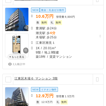
NEW
敷金・礼金ゼロ物件
10.6
万円
管理費
8,000円
敷
無料
礼
無料
豊洲駅 歩24分
4分
潮見駅 歩
木場駅 歩25分
江東区潮見１
1K
/
20.01m²
9階 / 地上9階建
築18年
/ 賃貸マンション
もっと見る
2人検討中
江東区木場６ マンション 3階
NEW
イチオシ物件
12.9
万円
管理費
1.5万円
敷
12.9万円
礼
無料