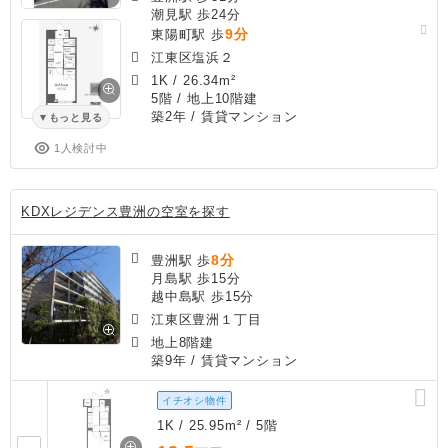
潮見駅 歩24分
9分
東陽町駅 歩
江東区塩浜２
1K
/
26.34m²
5階 / 地上10階建
築2年
/ 賃貸マンション
もっと見る
1人検討中
KDXレジデンス豊洲の空室を探す
8分
豊洲駅 歩
月島駅 歩15分
越中島駅 歩15分
江東区豊洲１丁目
地上8階建
築9年
/ 賃貸マンション
イチオシ物件
1K / 25.95m² / 5階