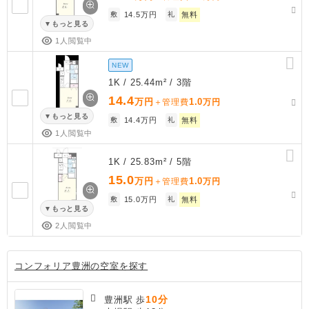
敷
14.5万円
礼
無料
もっと見る
1人閲覧中
NEW
1K / 25.44m² / 3階
14.4
万円
1.0
＋管理費
万円
もっと見る
敷
14.4万円
礼
無料
1人閲覧中
1K / 25.83m² / 5階
15.0
万円
1.0
＋管理費
万円
敷
15.0万円
礼
無料
もっと見る
2人閲覧中
コンフォリア豊洲の空室を探す
10分
豊洲駅 歩