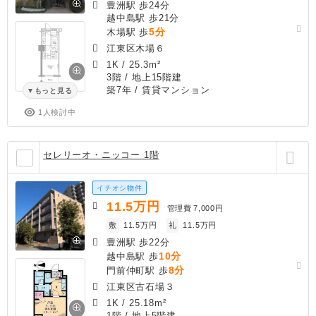
豊洲駅 歩24分
越中島駅 歩21分
5分
木場駅 歩
江東区木場６
1K
/
25.3m²
3階 / 地上15階建
築7年
/ 賃貸マンション
もっと見る
1人検討中
セレリーオ・ニッコー 1階
イチオシ物件
11.5
万円
管理費
7,000円
敷
11.5万円
礼
11.5万円
豊洲駅 歩22分
10分
越中島駅 歩
8分
門前仲町駅 歩
江東区古石場３
1K
/
25.18m²
1階 / 地上5階建