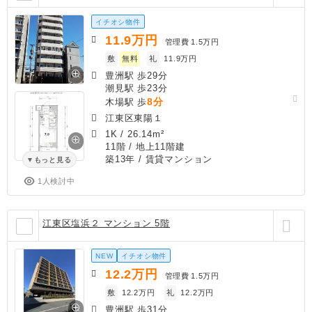
イチオシ物件
11.9
万円
管理費
1.5万円
敷
無料
礼
11.9万円
豊洲駅 歩29分
潮見駅 歩23分
8分
木場駅 歩
江東区東陽１
1K
/
26.14m²
11階 / 地上11階建
築13年
/ 賃貸マンション
もっと見る
1人検討中
江東区塩浜２ マンション 5階
NEW
イチオシ物件
12.2
万円
管理費
1.5万円
敷
12.2万円
礼
12.2万円
豊洲駅 歩31分