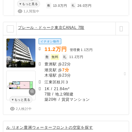
もっと見る
敷
13.0万円
礼
26.0万円
1人閲覧中
プレール・ドゥーク東京CANAL 7階
イチオシ物件
11.2
万円
管理費
1.1万円
敷
無料
礼
11.2万円
豊洲駅 歩22分
7分
潮見駅 歩
木場駅 歩23分
江東区枝川３
1K
/
21.84m²
7階 / 地上9階建
築20年
/ 賃貸マンション
もっと見る
2人検討中
ル リオン豊洲ウォーターフロントの空室を探す