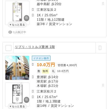
越中島駅 歩20分
江東区塩浜２
1K
/
25.05m²
11階 / 地上12階建
築3年
/ 賃貸マンション
もっと見る
1人検討中
リブリ・リトルズ豊洲 1階
イチオシ物件
10.0
万円
管理費
4,000円
敷
無料
礼
10.0万円
豊洲駅 歩14分
潮見駅 歩17分
木場駅 歩21分
江東区枝川２
1K
/
25.67m²
1階 / 地上3階建
築14年
/ 賃貸マンション
もっと見る