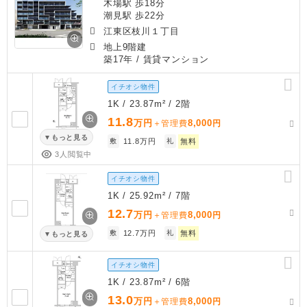
木場駅 歩18分
潮見駅 歩22分
江東区枝川１丁目
地上9階建
築17年
/ 賃貸マンション
イチオシ物件
1K / 23.87m² / 2階
11.8
万円
8,000
＋管理費
円
もっと見る
敷
11.8万円
礼
無料
3人閲覧中
イチオシ物件
1K / 25.92m² / 7階
12.7
万円
8,000
＋管理費
円
敷
12.7万円
礼
無料
もっと見る
イチオシ物件
1K / 23.87m² / 6階
13.0
万円
8,000
＋管理費
円