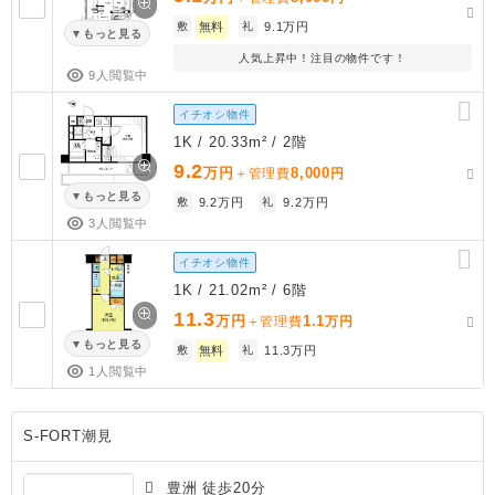
敷
無料
礼
9.1万円
もっと見る
人気上昇中！注目の物件です！
9人閲覧中
イチオシ物件
1K / 20.33m² / 2階
9.2
万円
8,000
＋管理費
円
もっと見る
敷
9.2万円
礼
9.2万円
3人閲覧中
イチオシ物件
1K / 21.02m² / 6階
11.3
万円
1.1
＋管理費
万円
もっと見る
敷
無料
礼
11.3万円
1人閲覧中
S-FORT潮見
豊洲 徒歩20分