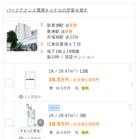
パークアクシス豊洲キャナルの空室を探す
5分
新豊洲駅 歩
9分
豊洲駅 歩
市場前駅 歩12分
江東区豊洲６丁目
地下1地上19階建
築10年
/ 賃貸マンション
1K / 29.47m² / 12階
16.5
万円
1.0
＋管理費
万円
敷
16.5万円
礼
無料
1人閲覧中
NEW
1K / 29.47m² / 3階
16.5
万円
1.0
＋管理費
万円
もっと見る
敷
16.5万円
礼
無料
1人閲覧中