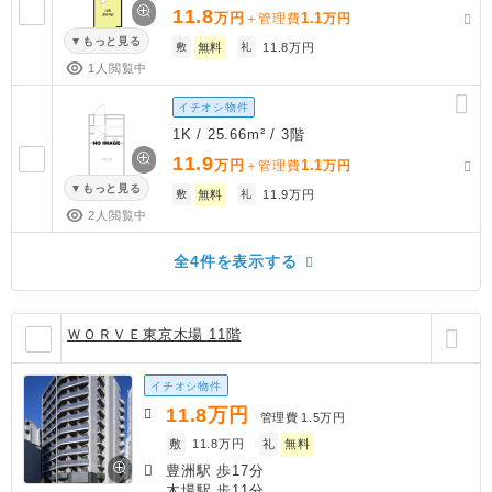
11.8
万円
1.1
＋管理費
万円
もっと見る
敷
無料
礼
11.8万円
1人閲覧中
イチオシ物件
1K / 25.66m² / 3階
11.9
万円
1.1
＋管理費
万円
もっと見る
敷
無料
礼
11.9万円
2人閲覧中
全4件を表示する
ＷＯＲＶＥ東京木場 11階
イチオシ物件
11.8
万円
管理費
1.5万円
敷
11.8万円
礼
無料
豊洲駅 歩17分
木場駅 歩11分