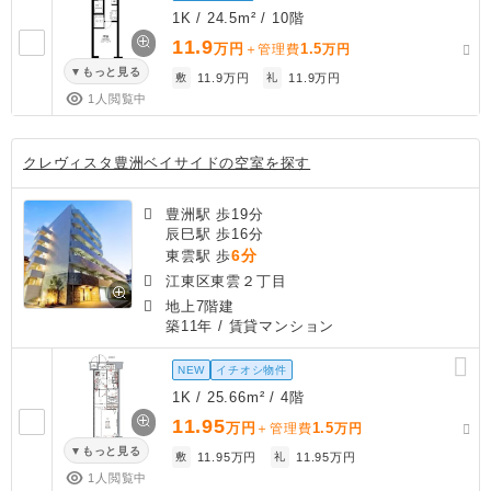
1K / 24.5m² / 10階
11.9
万円
1.5
＋管理費
万円
もっと見る
敷
11.9万円
礼
11.9万円
1人閲覧中
クレヴィスタ豊洲ベイサイドの空室を探す
豊洲駅 歩19分
辰巳駅 歩16分
6分
東雲駅 歩
江東区東雲２丁目
地上7階建
築11年
/ 賃貸マンション
NEW
イチオシ物件
1K / 25.66m² / 4階
11.95
万円
1.5
＋管理費
万円
もっと見る
敷
11.95万円
礼
11.95万円
1人閲覧中