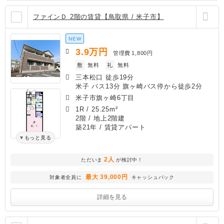
ファインＤ 2階の賃貸【鳥取県 / 米子市】
NEW
3.9
万円
管理費
1,800円
敷
無料
礼
無料
三本松口 徒歩19分
米子 バス13分 旗ヶ崎バス停から徒歩2分
米子市旗ヶ崎6丁目
1R
/
25.25m²
2階 / 地上2階建
築21年
/ 賃貸アパート
もっと見る
2人
ただいま
が検討中！
最大 39,000円
対象者全員に
キャッシュバック
詳細を見る