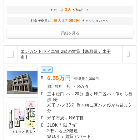
3人
ただいま
が検討中！
最大 37,000円
対象者全員に
キャッシュバック
詳細を見る
エレガントヴィエⅧ 2階の賃貸【鳥取県 / 米子
市】
NEW
6.55
万円
管理費
2,300円
敷
無料
礼
7.55万円
三本松口 バス20分 旗ヶ崎二区バス停から徒
歩3分
米子 バス35分 旗ヶ崎二区バス停から徒歩3
分
米子市旗ヶ崎6丁目
2LDK
/
61.7m²
2階 / 地上3階建
もっと見る
築10年
/ 賃貸アパート