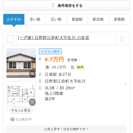
条件保存をする
おすすめ
安い順
広い順
新築順
駅近順
新着順
[一戸建] 日野郡江府町大字佐川 の賃貸
イチオシ物件
6.7
万円
管理費
－
敷
20.1万円
礼
無料
江尾駅 歩27分
日野郡江府町大字佐川
3LDK
/
83.28m²
地上2階建
築2年
もっと見る
5人検討中
人気上昇中！注目の物件です！