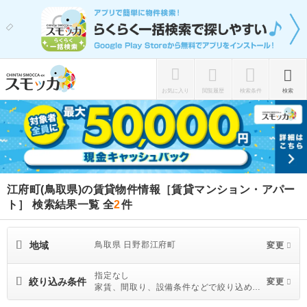
お気に入り
閲覧履歴
検索条件
検索
江府町(鳥取県)の賃貸物件情報［賃貸マンション・アパー
ト］ 検索結果一覧
全
2
件
地域
鳥取県 日野郡江府町
変更
指定なし
絞り込み条件
変更
家賃、間取り、設備条件などで絞り込めま
す