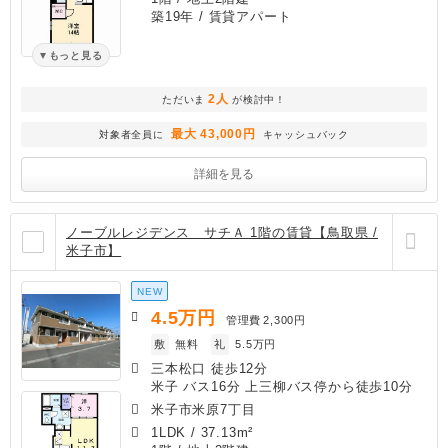
築19年
/ 賃貸アパート
もっと見る
2人
ただいま
が検討中！
最大 43,000円
対象者全員に
キャッシュバック
詳細を見る
ノーブルレジデンス サチＡ 1階の賃貸【鳥取県 /
米子市】
NEW
4.5
万円
管理費
2,300円
敷
無料
礼
5.5万円
三本松口 徒歩12分
米子 バス16分 上三柳バス停から徒歩10分
米子市米原7丁目
1LDK
/
37.13m²