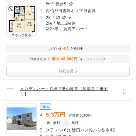
米子 徒歩92分
西伯郡日吉津村大字日吉津
2K
/
43.42m²
2階 / 地上2階建
築25年
/ 賃貸アパート
もっと見る
4人
ただいま
が検討中！
最大 48,000円
対象者全員に
キャッシュバック
詳細を見る
メロディハートＢ棟 2階の賃貸【鳥取県 / 米子
市】
NEW
5.3
万円
管理費
3,300円
敷
無料
礼
無料
米子 バス6分 陰田バス停から徒歩4分