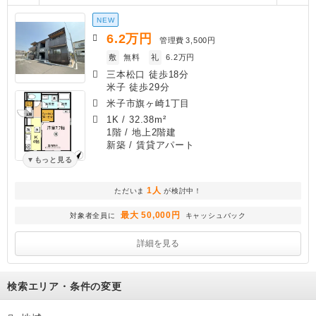
NEW
6.2
万円
管理費
3,500円
敷
無料
礼
6.2万円
三本松口 徒歩18分
米子 徒歩29分
米子市旗ヶ崎1丁目
1K
/
32.38m²
1階 / 地上2階建
新築
/ 賃貸アパート
もっと見る
1人
ただいま
が検討中！
最大 50,000円
対象者全員に
キャッシュバック
詳細を見る
検索エリア・条件の変更