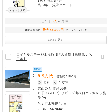
1階 / 地上2階建
築13年
/ 賃貸アパート
もっと見る
3人
ただいま
が検討中！
最大 45,000円
対象者全員に
キャッシュバック
詳細を見る
ロイヤルステージ上福原 1階の賃貸【鳥取県 / 米
子市】
NEW
8.9
万円
管理費
3,500円
敷
無料
礼
8.9万円
東山公園 徒歩36分
米子 バス16分 リビンズ山根前バス停から徒
歩7分
米子市上福原7丁目
2LDK
/
54.96m²