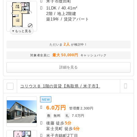
米子市陰田町
1LDK
/
40.41m²
2階 / 地上2階建
築19年
/ 賃貸アパート
もっと見る
2人
ただいま
が検討中！
最大 50,000円
対象者全員に
キャッシュバック
詳細を見る
コリウスＢ 1階の賃貸【鳥取県 / 米子市】
NEW
6.0
万円
管理費
2,300円
敷
無料
礼
7.0万円
後藤 徒歩
5分
富士見町 徒歩
6分
米子市錦町2丁目