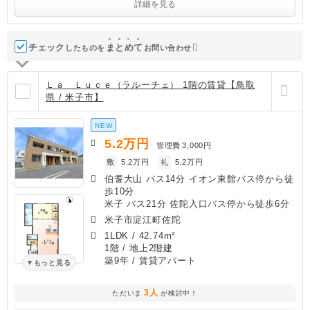
詳細を見る
チェック
ま
と
め
て
したものを
お問い合わせ
Ｌａ Ｌｕｃｅ（ラルーチェ） 1階の賃貸【鳥取
県 / 米子市】
NEW
5.2
万円
管理費
3,000円
敷
5.2万円
礼
5.2万円
伯耆大山 バス14分 イオン東館バス停から徒
歩10分
米子 バス21分 佐陀入口バス停から徒歩6分
米子市淀江町佐陀
1LDK
/
42.74m²
1階 / 地上2階建
築9年
/ 賃貸アパート
もっと見る
3人
ただいま
が検討中！