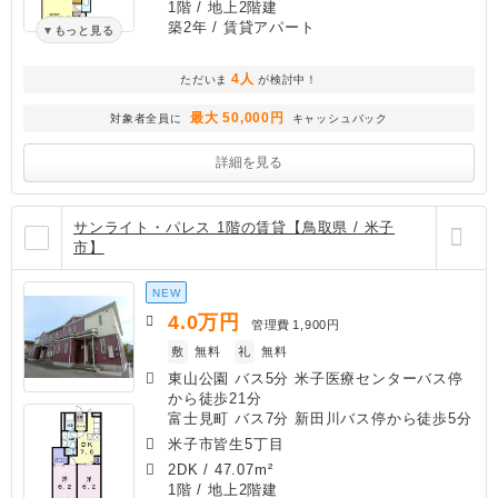
1階 / 地上2階建
築2年
/ 賃貸アパート
もっと見る
4人
ただいま
が検討中！
最大 50,000円
対象者全員に
キャッシュバック
詳細を見る
サンライト・パレス 1階の賃貸【鳥取県 / 米子
市】
NEW
4.0
万円
管理費
1,900円
敷
無料
礼
無料
東山公園 バス5分 米子医療センターバス停
から徒歩21分
富士見町 バス7分 新田川バス停から徒歩5分
米子市皆生5丁目
2DK
/
47.07m²
1階 / 地上2階建