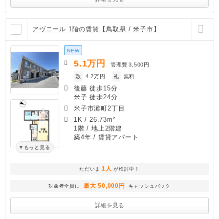
アヴニール 1階の賃貸【鳥取県 / 米子市】
NEW
5.1
万円
管理費
3,500円
敷
4.2万円
礼
無料
後藤 徒歩15分
米子 徒歩24分
米子市灘町2丁目
1K
/
26.73m²
1階 / 地上2階建
築4年
/ 賃貸アパート
もっと見る
1人
ただいま
が検討中！
最大 50,000円
対象者全員に
キャッシュバック
詳細を見る