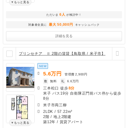
もっと見る
6人
ただいま
が検討中！
最大 50,000円
対象者全員に
キャッシュバック
詳細を見る
プリンセチア Ⅱ 2階の賃貸【鳥取県 / 米子市】
NEW
5.6
万円
管理費
2,900円
敷
無料
礼
6.6万円
三本松口 徒歩
8分
米子 バス19分 自衛隊正門前バス停から徒歩
8分
米子市両三柳
2LDK
/
57.22m²
2階 / 地上2階建
築12年
/ 賃貸アパート
もっと見る