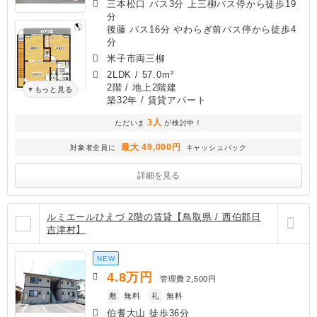
三本松口 バス3分 上三柳バス停から徒歩19
分
後藤 バス16分 やわらぎ前バス停から徒歩4
分
米子市両三柳
2LDK
/
57.0m²
2階 / 地上2階建
もっと見る
築32年
/ 賃貸アパート
3人
ただいま
が検討中！
最大 49,000円
対象者全員に
キャッシュバック
詳細を見る
ルミエールひえづ 2階の賃貸【鳥取県 / 西伯郡日
吉津村】
NEW
4.8
万円
管理費
2,500円
敷
無料
礼
無料
伯耆大山 徒歩36分