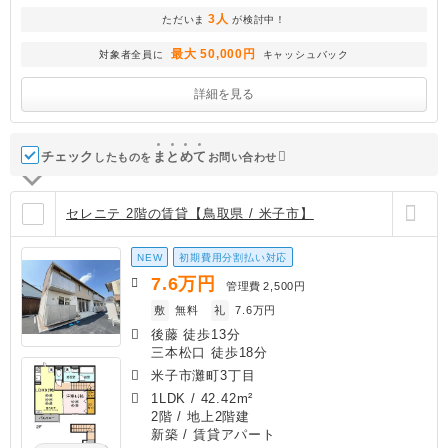
3人
ただいま
が検討中！
最大 50,000円
対象者全員に
キャッシュバック
詳細を見る
チェック
ま
と
め
て
したものを
お問い合わせ
セレニテ 2階の賃貸【鳥取県 / 米子市】
NEW
初期費用分割払い対応
7.6
万円
管理費
2,500円
敷
無料
礼
7.6万円
後藤 徒歩13分
三本松口 徒歩18分
米子市灘町3丁目
1LDK
/
42.42m²
2階 / 地上2階建
新築
/ 賃貸アパート