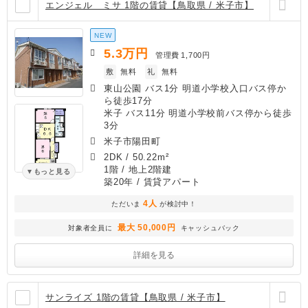
エンジェル ミサ 1階の賃貸【鳥取県 / 米子市】
NEW
5.3
万円
管理費
1,700円
敷
無料
礼
無料
東山公園 バス1分 明道小学校入口バス停か
ら徒歩17分
米子 バス11分 明道小学校前バス停から徒歩
3分
米子市陽田町
2DK
/
50.22m²
1階 / 地上2階建
もっと見る
築20年
/ 賃貸アパート
4人
ただいま
が検討中！
最大 50,000円
対象者全員に
キャッシュバック
詳細を見る
サンライズ 1階の賃貸【鳥取県 / 米子市】