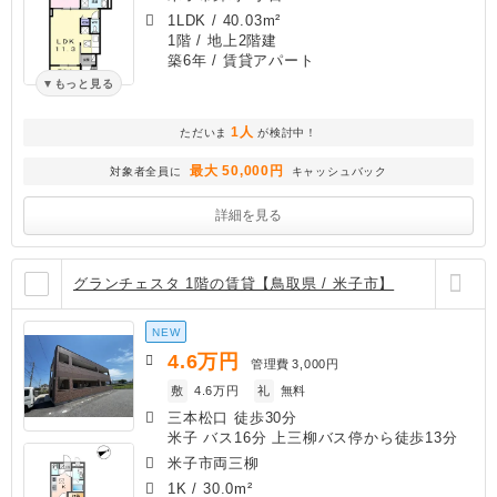
1LDK
/
40.03m²
1階 / 地上2階建
築6年
/ 賃貸アパート
もっと見る
1人
ただいま
が検討中！
最大 50,000円
対象者全員に
キャッシュバック
詳細を見る
グランチェスタ 1階の賃貸【鳥取県 / 米子市】
NEW
4.6
万円
管理費
3,000円
敷
4.6万円
礼
無料
三本松口 徒歩30分
米子 バス16分 上三柳バス停から徒歩13分
米子市両三柳
1K
/
30.0m²