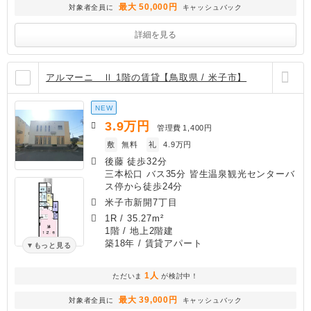
最大 50,000円
対象者全員に
キャッシュバック
詳細を見る
アルマーニ Ⅱ 1階の賃貸【鳥取県 / 米子市】
NEW
3.9
万円
管理費
1,400円
敷
無料
礼
4.9万円
後藤 徒歩32分
三本松口 バス35分 皆生温泉観光センターバ
ス停から徒歩24分
米子市新開7丁目
1R
/
35.27m²
1階 / 地上2階建
築18年
/ 賃貸アパート
もっと見る
1人
ただいま
が検討中！
最大 39,000円
対象者全員に
キャッシュバック