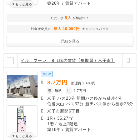
築26年
/ 賃貸アパート
もっと見る
5人
ただいま
が検討中！
最大 40,000円
対象者全員に
キャッシュバック
詳細を見る
イル マーレ Ｂ 1階の賃貸【鳥取県 / 米子市】
NEW
3.7
万円
管理費
1,400円
敷
無料
礼
4.7万円
米子 バス23分 新開バス停から徒歩4分
伯耆大山 バス37分 新田バス停から徒歩23分
米子市新開6丁目
1R
/
35.27m²
1階 / 地上2階建
築18年
/ 賃貸アパート
もっと見る