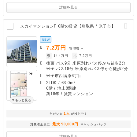
詳細を見る
スカイマンションF 6階の賃貸【鳥取県 / 米子市】
NEW
7.2
万円
管理費
－
敷
14.4万円
礼
7.2万円
後藤 バス9分 米原別れバス停から徒歩2分
米子 バス18分 米原別れバス停から徒歩2分
米子市西福原6丁目
2LDK
/
63.0m²
6階 / 地上8階建
築18年
/ 賃貸マンション
もっと見る
1人
ただいま
が検討中！
最大 50,000円
対象者全員に
キャッシュバック
詳細を見る