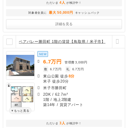
4人
ただいま
が検討中！
最大 50,000円
対象者全員に
キャッシュバック
詳細を見る
ベアバレー勝田町 1階の賃貸【鳥取県 / 米子市】
NEW
6.7
万円
管理費
3,000円
敷
6.7万円
礼
6.7万円
東山公園 徒歩
8分
米子 徒歩20分
米子市勝田町
2DK
/
62.7m²
1階 / 地上2階建
築14年
/ 賃貸アパート
もっと見る
3人
ただいま
が検討中！