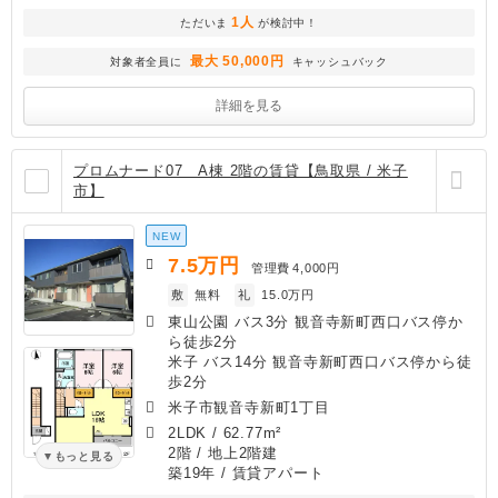
1人
ただいま
が検討中！
最大 50,000円
対象者全員に
キャッシュバック
詳細を見る
プロムナード07 A棟 2階の賃貸【鳥取県 / 米子
市】
NEW
7.5
万円
管理費
4,000円
敷
無料
礼
15.0万円
東山公園 バス3分 観音寺新町西口バス停か
ら徒歩2分
米子 バス14分 観音寺新町西口バス停から徒
歩2分
米子市観音寺新町1丁目
2LDK
/
62.77m²
2階 / 地上2階建
もっと見る
築19年
/ 賃貸アパート