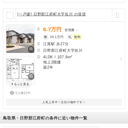
[一戸建] 日野郡江府町大字佐川 の賃貸
8.7
万円
管理費
－
敷
26.1万円
礼
無料
江尾駅 歩27分
日野郡江府町大字佐川
4LDK
/
107.8m²
地上2階建
築2年
もっと見る
5人検討中
人気上昇中！注目の物件です！
鳥取県・日野郡江府町の条件に近い物件一覧