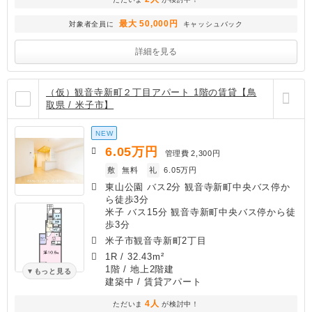
最大 50,000円
対象者全員に
キャッシュバック
詳細を見る
（仮）観音寺新町２丁目アパート 1階の賃貸【鳥
取県 / 米子市】
NEW
6.05
万円
管理費
2,300円
敷
無料
礼
6.05万円
東山公園 バス2分 観音寺新町中央バス停か
ら徒歩3分
米子 バス15分 観音寺新町中央バス停から徒
歩3分
米子市観音寺新町2丁目
1R
/
32.43m²
1階 / 地上2階建
もっと見る
建築中
/ 賃貸アパート
4人
ただいま
が検討中！