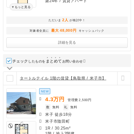
築24年
/ 賃貸アパート
もっと見る
2人
ただいま
が検討中！
最大 48,000円
対象者全員に
キャッシュバック
詳細を見る
チェック
ま
と
め
て
したものを
お問い合わせ
タートルテイル 1階の賃貸【鳥取県 / 米子市】
NEW
4.3
万円
管理費
2,500円
敷
無料
礼
無料
米子 徒歩18分
米子市陰田町
1R
/
30.25m²
1階 / 地上2階建