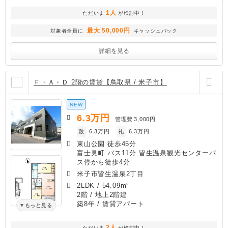
1人
ただいま
が検討中！
最大 50,000円
対象者全員に
キャッシュバック
詳細を見る
Ｆ・Ａ・Ｄ 2階の賃貸【鳥取県 / 米子市】
NEW
6.3
万円
管理費
3,000円
敷
6.3万円
礼
6.3万円
東山公園 徒歩45分
富士見町 バス11分 皆生温泉観光センターバ
ス停から徒歩4分
米子市皆生温泉2丁目
2LDK
/
54.09m²
2階 / 地上2階建
築8年
/ 賃貸アパート
もっと見る
2人
ただいま
が検討中！