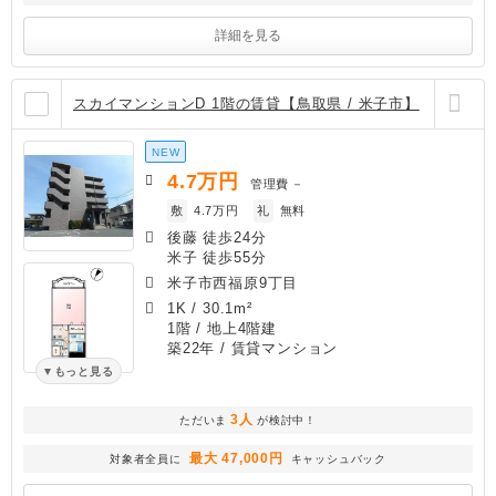
詳細を見る
スカイマンションD 1階の賃貸【鳥取県 / 米子市】
NEW
4.7
万円
管理費
－
敷
4.7万円
礼
無料
後藤 徒歩24分
米子 徒歩55分
米子市西福原9丁目
1K
/
30.1m²
1階 / 地上4階建
築22年
/ 賃貸マンション
もっと見る
3人
ただいま
が検討中！
最大 47,000円
対象者全員に
キャッシュバック