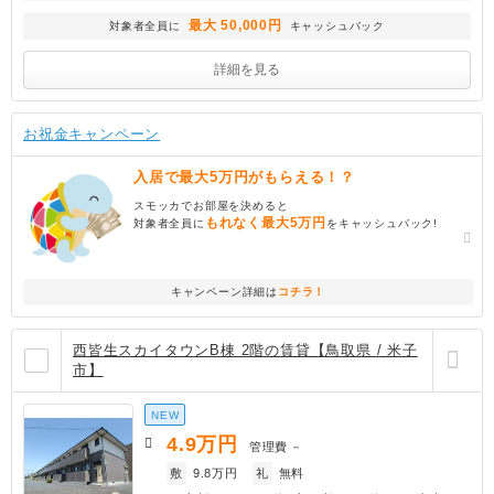
最大 50,000円
対象者全員に
キャッシュバック
詳細を見る
お祝金キャンペーン
入居で最大5万円がもらえる！？
スモッカでお部屋を決めると
もれなく最大5万円
対象者全員に
をキャッシュバック!
キャンペーン詳細は
コチラ！
西皆生スカイタウンB棟 2階の賃貸【鳥取県 / 米子
市】
NEW
4.9
万円
管理費
－
敷
9.8万円
礼
無料