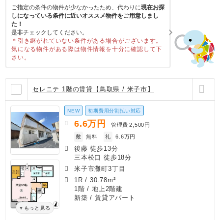
ご指定の条件の物件が少なかったため、代わりに
現在お探
しになっている条件に近いオススメ物件をご用意しまし
た！
是非チェックしてください。
＊引き継がれていない条件がある場合がございます。
気になる物件がある際は物件情報を十分に確認して下
さい。
セレニテ 1階の賃貸【鳥取県 / 米子市】
NEW
初期費用分割払い対応
6.6
万円
管理費
2,500円
敷
無料
礼
6.6万円
後藤 徒歩13分
三本松口 徒歩18分
米子市灘町3丁目
1R
/
30.78m²
1階 / 地上2階建
新築
/ 賃貸アパート
もっと見る