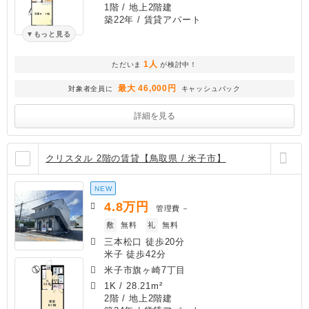
1階 / 地上2階建
築22年
/ 賃貸アパート
もっと見る
1人
ただいま
が検討中！
最大 46,000円
対象者全員に
キャッシュバック
詳細を見る
クリスタル 2階の賃貸【鳥取県 / 米子市】
NEW
4.8
万円
管理費
－
敷
無料
礼
無料
三本松口 徒歩20分
米子 徒歩42分
米子市旗ヶ崎7丁目
1K
/
28.21m²
2階 / 地上2階建