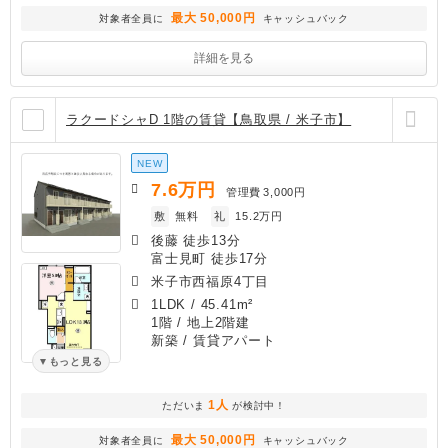
最大 50,000円
対象者全員に
キャッシュバック
詳細を見る
ラクードシャD 1階の賃貸【鳥取県 / 米子市】
NEW
7.6
万円
管理費
3,000円
敷
無料
礼
15.2万円
後藤 徒歩13分
富士見町 徒歩17分
米子市西福原4丁目
1LDK
/
45.41m²
1階 / 地上2階建
新築
/ 賃貸アパート
もっと見る
1人
ただいま
が検討中！
最大 50,000円
対象者全員に
キャッシュバック