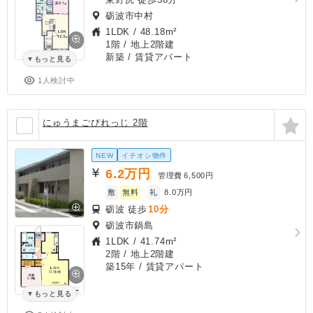
砺波市中村
1LDK
/
48.18m²
1階 / 地上2階建
新築
/ 賃貸アパート
もっと見る
1人検討中
にゅうまごびれっじ 2階
NEW
イチオシ物件
6.2
万円
管理費
6,500円
敷
無料
礼
8.0万円
砺波 徒歩
10分
砺波市鍋島
1LDK
/
41.74m²
2階 / 地上2階建
築15年
/ 賃貸アパート
もっと見る