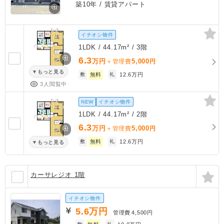
築10年
/ 賃貸アパート
イチオシ物件
1LDK / 44.17m² / 3階
6.3
万円
5,000
＋管理費
円
もっと見る
敷
無料
礼
12.6万円
3人閲覧中
NEW
イチオシ物件
1LDK / 44.17m² / 2階
6.3
万円
5,000
＋管理費
円
敷
無料
礼
12.6万円
もっと見る
カーサレジオ 1階
イチオシ物件
5.6
万円
管理費
4,500円