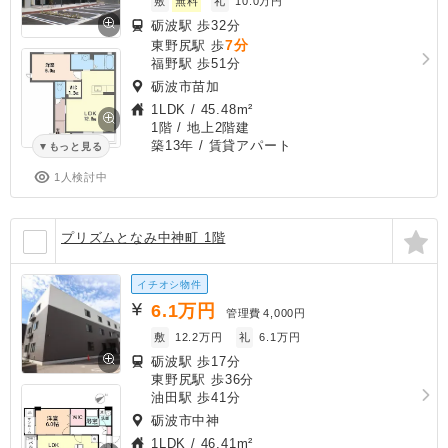
敷
無料
礼
10.0万円
砺波駅 歩32分
7分
東野尻駅 歩
福野駅 歩51分
砺波市苗加
1LDK
/
45.48m²
1階 / 地上2階建
築13年
/ 賃貸アパート
もっと見る
1人検討中
プリズムとなみ中神町 1階
イチオシ物件
6.1
万円
管理費
4,000円
敷
12.2万円
礼
6.1万円
砺波駅 歩17分
東野尻駅 歩36分
油田駅 歩41分
砺波市中神
1LDK
/
46.41m²