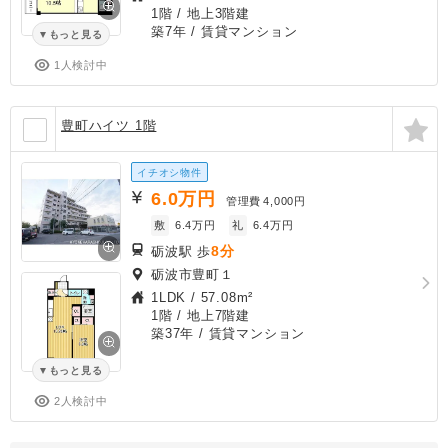
1階 / 地上3階建
築7年
/ 賃貸マンション
もっと見る
1人検討中
豊町ハイツ 1階
イチオシ物件
6.0
万円
管理費
4,000円
敷
6.4万円
礼
6.4万円
8分
砺波駅 歩
砺波市豊町１
1LDK
/
57.08m²
1階 / 地上7階建
築37年
/ 賃貸マンション
もっと見る
2人検討中