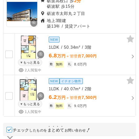
2分
砺波高校口 歩
砺波駅 歩15分
砺波市太郎丸２丁目
地上3階建
築13年
/ 賃貸アパート
NEW
1LDK / 50.34m² / 3階
6.8
万円
7,000
＋管理費
円
もっと見る
敷
無料
礼
8.0万円
2人閲覧中
NEW
イチオシ物件
1LDK / 40.07m² / 2階
6.2
万円
7,500
＋管理費
円
もっと見る
敷
無料
礼
9.0万円
1人閲覧中
チェック
ま
と
め
て
したものを
お問い合わせ