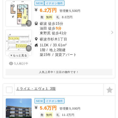
NEW
イチオシ物件
6.2
万円
管理費
5,500円
敷
無料
礼
8.0万円
砺波 徒歩15分
油田 徒歩
9分
東野尻 徒歩41分
砺波市杉木1丁目
1LDK
/
33.61m²
1階 / 地上2階建
築15年
/ 賃貸アパート
もっと見る
5人検討中
人気上昇中！注目の物件です！
ミライエ・エヴォ１ 3階
NEW
イチオシ物件
5.6
万円
管理費
5,000円
敷
無料
礼
11.2万円