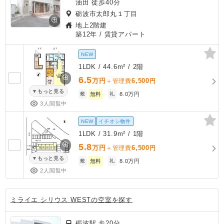
油田 徒歩40分
砺波市太郎丸１丁目
地上2階建
築12年
/ 賃貸アパート
NEW
1LDK / 44.6m² / 2階
6.5
万円
6,500
＋管理費
円
もっと見る
敷
無料
礼
8.0万円
3人閲覧中
NEW
イチオシ物件
1LDK / 31.9m² / 1階
5.8
万円
6,500
＋管理費
円
もっと見る
敷
無料
礼
8.0万円
2人閲覧中
ミライエ シリウス WESTの空室を探す
砺波駅 歩20分