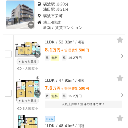
砺波駅 歩20分
油田駅 歩21分
砺波市栄町
地上4階建
新築
/ 賃貸マンション
1LDK / 52.32m² / 4階
8.1
万円
9,500
＋管理費
円
敷
無料
礼
16.2万円
もっと見る
4人閲覧中
1LDK / 47.92m² / 4階
7.6
万円
9,500
＋管理費
円
敷
無料
礼
15.2万円
もっと見る
人気上昇中！注目の物件です！
5人閲覧中
NEW
1LDK / 48.41m² / 1階