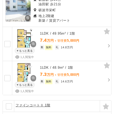
油田駅 歩21分
砺波市栄町
地上2階建
新築
/ 賃貸アパート
1LDK / 49.95m² / 1階
7.4
万円
5,000
＋管理費
円
敷
無料
礼
14.8万円
もっと見る
1人閲覧中
1LDK / 48.9m² / 1階
7.3
万円
5,000
＋管理費
円
敷
無料
礼
14.6万円
もっと見る
1人閲覧中
ファインコートⅡ 1階