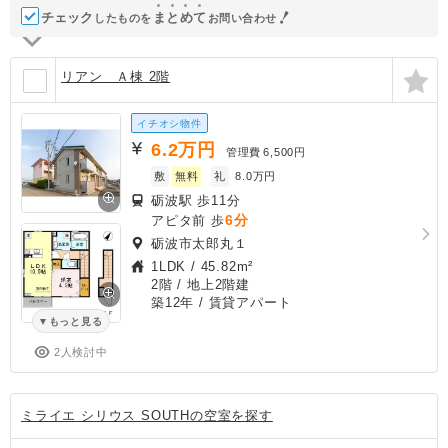
チェック
ま
と
め
て
したものを
お問い合わせ
リアン Ａ棟 2階
イチオシ物件
6.2
万円
管理費
6,500円
敷
無料
礼
8.0万円
砺波駅 歩11分
6分
アピタ前 歩
砺波市太郎丸１
1LDK
/
45.82m²
2階 / 地上2階建
築12年
/ 賃貸アパート
もっと見る
2人検討中
ミライエ シリウス SOUTHの空室を探す