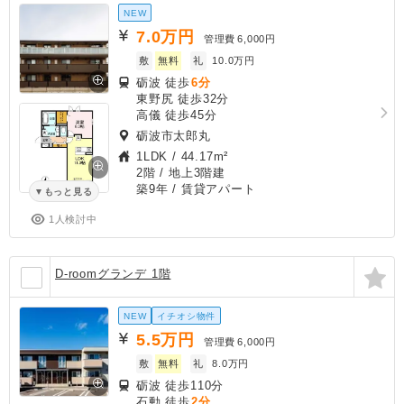
NEW
7.0
万円
管理費
6,000円
敷
無料
礼
10.0万円
砺波 徒歩
6分
東野尻 徒歩32分
高儀 徒歩45分
砺波市太郎丸
1LDK
/
44.17m²
2階 / 地上3階建
築9年
/ 賃貸アパート
もっと見る
1人検討中
D-roomグランデ 1階
NEW
イチオシ物件
5.5
万円
管理費
6,000円
敷
無料
礼
8.0万円
砺波 徒歩110分
石動 徒歩
2分