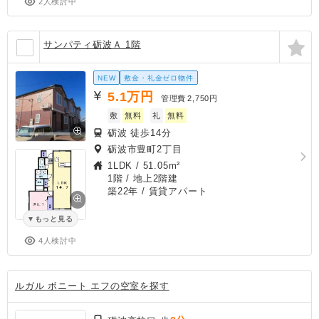
2人検討中
サンパティ砺波Ａ 1階
NEW
敷金・礼金ゼロ物件
5.1
万円
管理費
2,750円
敷
無料
礼
無料
砺波 徒歩14分
砺波市豊町2丁目
1LDK
/
51.05m²
1階 / 地上2階建
築22年
/ 賃貸アパート
もっと見る
4人検討中
ルガル ボニート エフの空室を探す