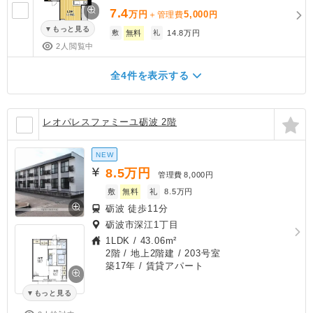
7.4
万円
5,000
＋管理費
円
もっと見る
敷
無料
礼
14.8万円
2人閲覧中
全4件を表示する
レオパレスファミーユ砺波 2階
NEW
8.5
万円
管理費
8,000円
敷
無料
礼
8.5万円
砺波 徒歩11分
砺波市深江1丁目
1LDK
/
43.06m²
2階 / 地上2階建 / 203号室
築17年
/ 賃貸アパート
もっと見る