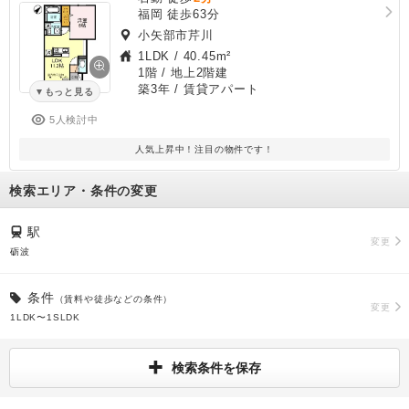
福岡 徒歩63分
小矢部市芹川
1LDK
/
40.45m²
1階 / 地上2階建
築3年
/ 賃貸アパート
もっと見る
5人検討中
人気上昇中！注目の物件です！
検索エリア・条件の変更
駅
変更
砺波
条件
（賃料や徒歩などの条件）
変更
1LDK〜1SLDK
検索条件を保存