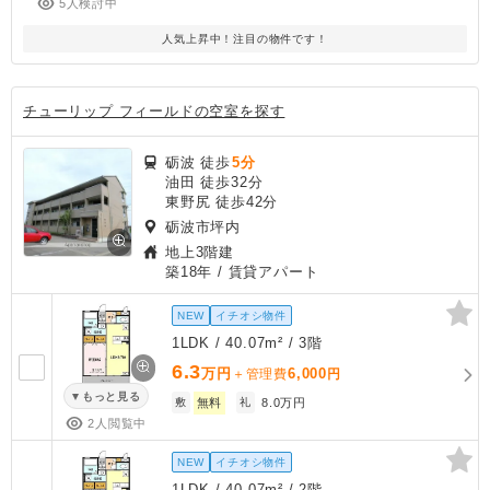
5人検討中
人気上昇中！注目の物件です！
チューリップ フィールドの空室を探す
砺波 徒歩
5分
油田 徒歩32分
東野尻 徒歩42分
砺波市坪内
地上3階建
築18年
/ 賃貸アパート
NEW
イチオシ物件
1LDK / 40.07m² / 3階
6.3
万円
6,000
＋管理費
円
もっと見る
敷
無料
礼
8.0万円
2人閲覧中
NEW
イチオシ物件
1LDK / 40.07m² / 2階