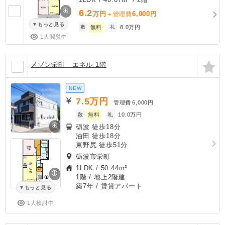
6.2
万円
6,000
＋管理費
円
もっと見る
敷
無料
礼
8.0万円
1人閲覧中
メゾン栄町 エネル 1階
NEW
7.5
万円
管理費
6,000円
敷
無料
礼
10.0万円
砺波 徒歩18分
油田 徒歩18分
東野尻 徒歩51分
砺波市栄町
1LDK
/
50.44m²
1階 / 地上2階建
築7年
/ 賃貸アパート
もっと見る
1人検討中