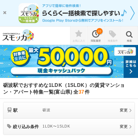
20
お気に入り
閲覧履歴
検索条件
検索
砺波駅でおすすめな1LDK（1SLDK）の賃貸マンショ
ン・アパート特集一覧(富山県)
全
37
件
駅
砺波
変更
絞り込み条件
1LDK〜1SLDK
変更