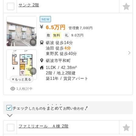
サンク 2階
NEW
6.5
万円
管理費
7,000円
敷
無料
礼
9.0万円
砺波 徒歩14分
油田 徒歩
4分
東野尻 徒歩40分
砺波市平和町
1LDK
/
42.38m²
2階 / 地上2階建
築11年
/ 賃貸アパート
もっと見る
1人検討中
チェック
ま
と
め
て
したものを
お問い合わせ
ファミリオール Ａ棟 2階