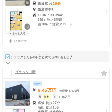
10分
砺波駅 歩
砺波市幸町
1LDK
/
33.39m²
3階 / 地上3階建
築10年
/ 賃貸アパート
もっと見る
1人検討中
チェック
ま
と
め
て
したものを
お問い合わせ
ゴラッソ 1階
NEW
6.45
万円
管理費
4,400円
敷
無料
礼
6.45万円
砺波 徒歩27分
油田 徒歩15分
東野尻 徒歩56分