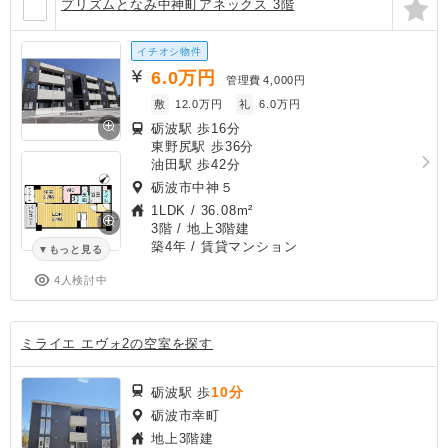
プリズムとなみ中神町アネックス 3階
イチオシ物件
6.0
万円
管理費
4,000円
敷
12.0万円
礼
6.0万円
砺波駅 歩16分
東野尻駅 歩36分
油田駅 歩42分
砺波市中神５
1LDK
/
36.08m²
3階 / 地上3階建
築4年
/ 賃貸マンション
もっと見る
4人検討中
ミライエ エヴォ2の空室を探す
10分
砺波駅 歩
砺波市幸町
地上3階建