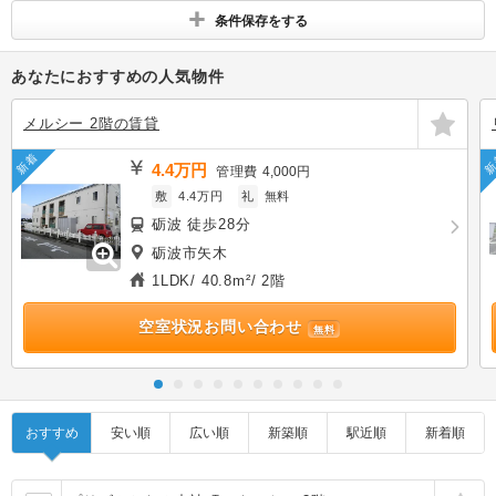
条件保存をする
あなたにおすすめの人気物件
メルシー 2階の賃貸
新着
新
4.4万円
管理費
4,000円
敷
4.4万円
礼
無料
砺波 徒歩28分
砺波市矢木
1LDK/ 40.8m²/ 2階
空室状況お問い合わせ
無料
おすすめ
安い順
広い順
新築順
駅近順
新着順