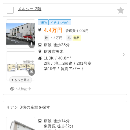
メルシー 2階
NEW
イチオシ物件
4.4
万円
管理費
4,000円
敷
4.4万円
礼
無料
砺波 徒歩28分
砺波市矢木
1LDK
/
40.8m²
2階 / 地上2階建 / 201号室
築19年
/ 賃貸アパート
もっと見る
3人検討中
リアン B棟の空室を探す
砺波 徒歩14分
東野尻 徒歩32分