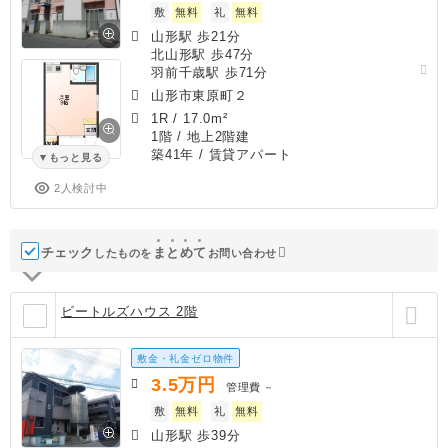
敷
無料
礼
無料
山形駅 歩21分
北山形駅 歩47分
羽前千歳駅 歩71分
山形市東原町２
1R
/
17.0m²
1階 / 地上2階建
築41年
/ 賃貸アパート
もっと見る
2人検討中
チェック
ま
と
め
て
したものを
お問い合わせ
ビートルズハウス 2階
敷金・礼金ゼロ物件
3.5
万円
管理費
－
敷
無料
礼
無料
山形駅 歩39分