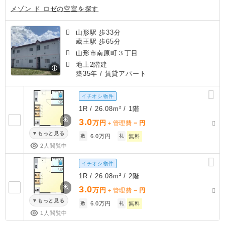
メゾン ド ロゼの空室を探す
山形駅 歩33分
蔵王駅 歩65分
山形市南原町３丁目
地上2階建
築35年
/ 賃貸アパート
イチオシ物件
1R / 26.08m² / 1階
3.0
万円
－
＋管理費
円
もっと見る
敷
6.0万円
礼
無料
2人閲覧中
イチオシ物件
1R / 26.08m² / 2階
3.0
万円
－
＋管理費
円
もっと見る
敷
6.0万円
礼
無料
1人閲覧中