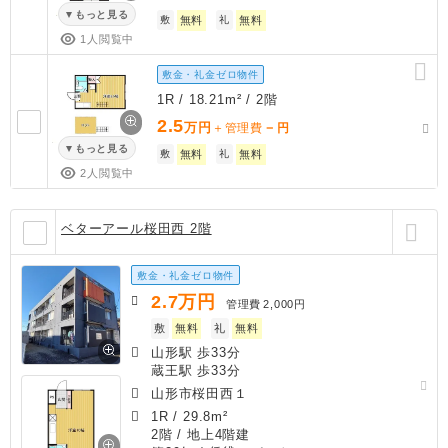
もっと見る
敷
無料
礼
無料
1人閲覧中
敷金・礼金ゼロ物件
1R / 18.21m² / 2階
2.5
万円
－
＋管理費
円
もっと見る
敷
無料
礼
無料
2人閲覧中
ベターアール桜田西 2階
敷金・礼金ゼロ物件
2.7
万円
管理費
2,000円
敷
無料
礼
無料
山形駅 歩33分
蔵王駅 歩33分
山形市桜田西１
1R
/
29.8m²
2階 / 地上4階建