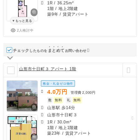
1R
/
36.25m²
1階 / 地上2階建
築9年
/ 賃貸アパート
もっと見る
2人検討中
チェック
ま
と
め
て
したものを
お問い合わせ
山形市十日町３ アパート 1階
敷金・礼金ゼロ物件
4.0
万円
管理費
2,000円
敷
無料
礼
無料
山形駅 歩14分
山形市十日町３
1R
/
30.0m²
1階 / 地上1階建
築23年
/ 賃貸アパート