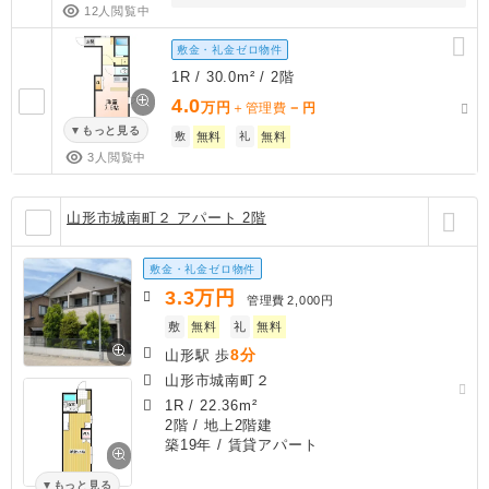
12人閲覧中
敷金・礼金ゼロ物件
1R / 30.0m² / 2階
4.0
万円
－
＋管理費
円
もっと見る
敷
無料
礼
無料
3人閲覧中
山形市城南町２ アパート 2階
敷金・礼金ゼロ物件
3.3
万円
管理費
2,000円
敷
無料
礼
無料
8分
山形駅 歩
山形市城南町２
1R
/
22.36m²
2階 / 地上2階建
築19年
/ 賃貸アパート
もっと見る