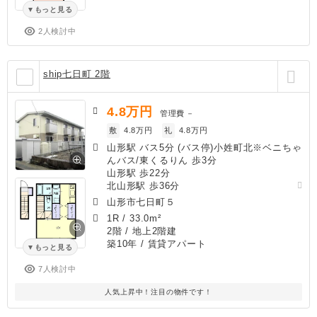
もっと見る
2人検討中
ship七日町 2階
4.8
万円
管理費
－
敷
4.8万円
礼
4.8万円
山形駅 バス5分 (バス停)小姓町北※ベニちゃ
んバス/東くるりん 歩3分
山形駅 歩22分
北山形駅 歩36分
山形市七日町５
1R
/
33.0m²
2階 / 地上2階建
築10年
/ 賃貸アパート
もっと見る
7人検討中
人気上昇中！注目の物件です！