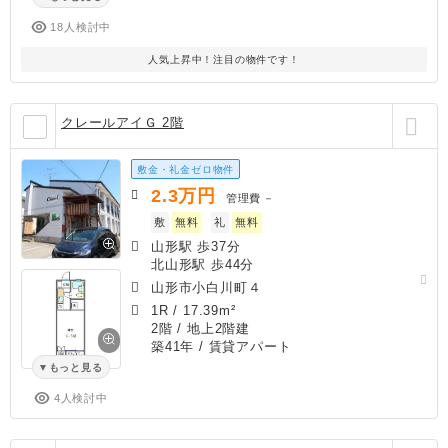
18人検討中
人気上昇中！注目の物件です！
クレールアイＧ 2階
敷金・礼金ゼロ物件
2.3
万円
管理費
－
敷
無料
礼
無料
山形駅 歩37分
北山形駅 歩44分
山形市小白川町４
1R
/
17.39m²
2階 / 地上2階建
築41年
/ 賃貸アパート
もっと見る
4人検討中