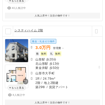
もっと見る
40人検討中
人気上昇中！注目の物件です！
システィハイム 2階
敷金・礼金ゼロ物件
3.0
万円
管理費
－
敷
無料
礼
無料
山形駅 歩20分
北山形駅 歩13分
東金井駅 歩50分
山形市大手町
1R
/
24.79m²
2階 / 地上2階建
築29年
/ 賃貸アパート
もっと見る
8人検討中
人気上昇中！注目の物件です！