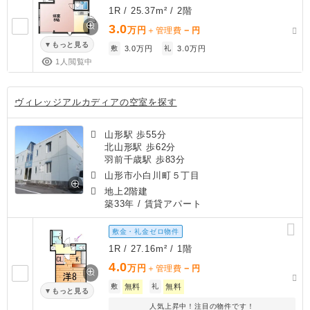
1R / 25.37m² / 2階
3.0
万円
－
＋管理費
円
もっと見る
敷
3.0万円
礼
3.0万円
1人閲覧中
ヴィレッジアルカディアの空室を探す
山形駅 歩55分
北山形駅 歩62分
羽前千歳駅 歩83分
山形市小白川町５丁目
地上2階建
築33年
/ 賃貸アパート
敷金・礼金ゼロ物件
1R / 27.16m² / 1階
4.0
万円
－
＋管理費
円
敷
無料
礼
無料
もっと見る
人気上昇中！注目の物件です！