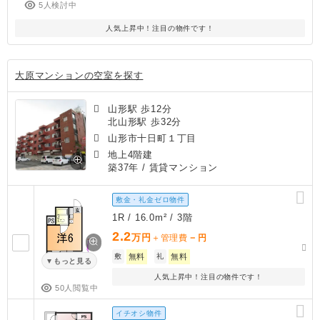
5人検討中
人気上昇中！注目の物件です！
大原マンションの空室を探す
山形駅 歩12分
北山形駅 歩32分
山形市十日町１丁目
地上4階建
築37年
/ 賃貸マンション
敷金・礼金ゼロ物件
1R / 16.0m² / 3階
2.2
万円
－
＋管理費
円
敷
無料
礼
無料
もっと見る
人気上昇中！注目の物件です！
50人閲覧中
イチオシ物件