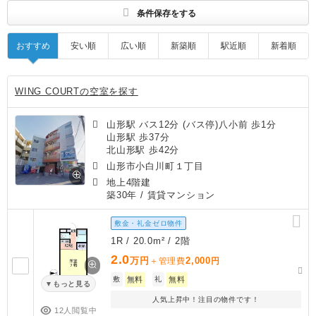
条件保存をする
おすすめ
安い順
広い順
新築順
駅近順
新着順
WING COURTの空室を探す
山形駅 バス12分 (バス停)八小前 歩1分
山形駅 歩37分
北山形駅 歩42分
山形市小白川町１丁目
地上4階建
築30年
/ 賃貸マンション
敷金・礼金ゼロ物件
1R / 20.0m² / 2階
2.0
万円
2,000
＋管理費
円
敷
無料
礼
無料
もっと見る
人気上昇中！注目の物件です！
12人閲覧中