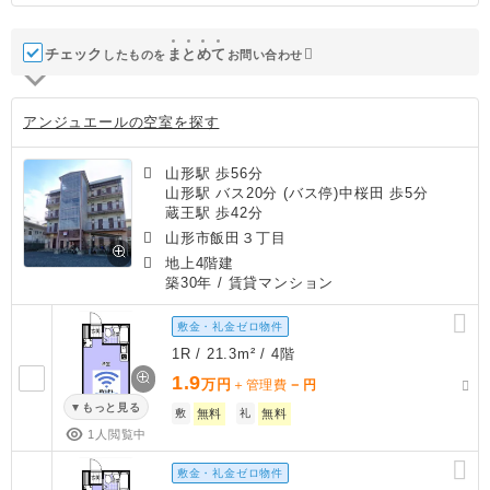
チェック
ま
と
め
て
したものを
お問い合わせ
アンジュエールの空室を探す
山形駅 歩56分
山形駅 バス20分 (バス停)中桜田 歩5分
蔵王駅 歩42分
山形市飯田３丁目
地上4階建
築30年
/ 賃貸マンション
敷金・礼金ゼロ物件
1R / 21.3m² / 4階
1.9
万円
－
＋管理費
円
もっと見る
敷
無料
礼
無料
1人閲覧中
敷金・礼金ゼロ物件