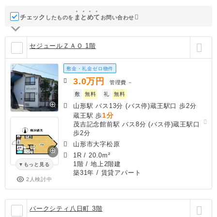
チェック
ま
と
め
て
したものを
お問い合わせ
セジュールＺＡＯ 1階
敷金・礼金ゼロ物件
3.0
万円
管理費
－
敷
無料
礼
無料
山形駅 バス13分 (バス停)蔵王駅口 歩2分
1分
蔵王駅 歩
茂吉記念館前駅 バス8分 (バス停)蔵王駅口
歩2分
山形市大字松原
1R
/
20.0m²
1階 / 地上2階建
もっと見る
築31年
/ 賃貸アパート
2人検討中
パークシティ八日町 3階