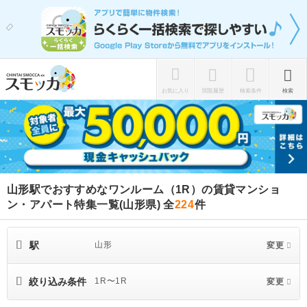
お気に入り
閲覧履歴
検索条件
検索
山形駅でおすすめなワンルーム（1R）の賃貸マンショ
ン・アパート特集一覧(山形県)
全
224
件
駅
山形
変更
絞り込み条件
1R〜1R
変更