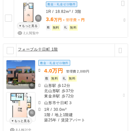
敷金・礼金ゼロ物件
1R / 18.82m² / 3階
3.6
万円
－
＋管理費
円
もっと見る
敷
無料
礼
無料
2人閲覧中
フォーブル十日町 1階
敷金・礼金ゼロ物件
4.0
万円
管理費
2,000円
敷
無料
礼
無料
山形駅 歩12分
北山形駅 歩37分
東金井駅 歩72分
山形市十日町３
1R
/
30.0m²
1階 / 地上1階建
築25年
/ 賃貸アパート
もっと見る
8人検討中