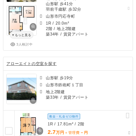
山形駅 歩41分
羽前千歳駅 歩32分
山形市円応寺町
1R
/
20.0m²
2階 / 地上2階建
築34年
/ 賃貸アパート
もっと見る
3人検討中
アローエイトの空室を探す
山形駅 歩19分
山形市鉄砲町１丁目
地上2階建
築33年
/ 賃貸アパート
敷金・礼金ゼロ物件
1R / 17.81m² / 2階
2.7
万円
－
＋管理費
円