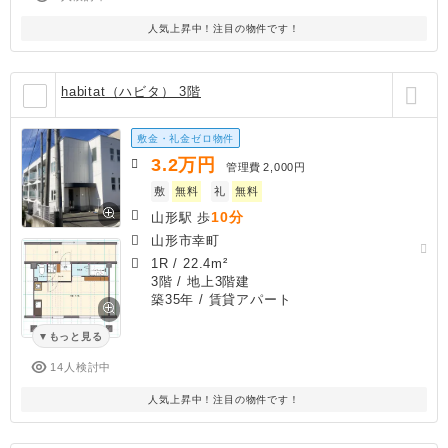
人気上昇中！注目の物件です！
habitat（ハビタ） 3階
敷金・礼金ゼロ物件
3.2
万円
管理費
2,000円
敷
無料
礼
無料
10分
山形駅 歩
山形市幸町
1R
/
22.4m²
3階 / 地上3階建
築35年
/ 賃貸アパート
もっと見る
14人検討中
人気上昇中！注目の物件です！