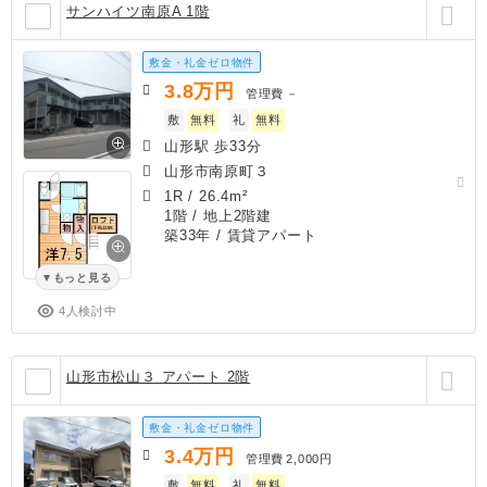
サンハイツ南原A 1階
敷金・礼金ゼロ物件
3.8
万円
管理費
－
敷
無料
礼
無料
山形駅 歩33分
山形市南原町３
1R
/
26.4m²
1階 / 地上2階建
築33年
/ 賃貸アパート
もっと見る
4人検討中
山形市松山３ アパート 2階
敷金・礼金ゼロ物件
3.4
万円
管理費
2,000円
敷
無料
礼
無料