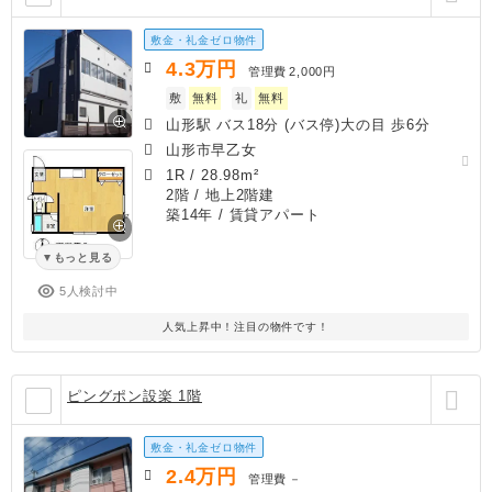
敷金・礼金ゼロ物件
4.3
万円
管理費
2,000円
敷
無料
礼
無料
山形駅 バス18分 (バス停)大の目 歩6分
山形市早乙女
1R
/
28.98m²
2階 / 地上2階建
築14年
/ 賃貸アパート
もっと見る
5人検討中
人気上昇中！注目の物件です！
ピングポン設楽 1階
敷金・礼金ゼロ物件
2.4
万円
管理費
－