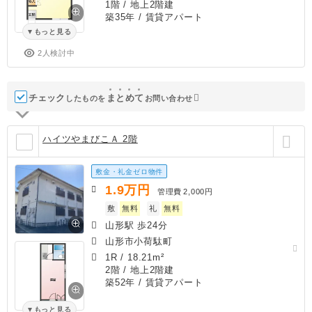
1階 / 地上2階建
築35年
/ 賃貸アパート
もっと見る
2人検討中
チェック
ま
と
め
て
したものを
お問い合わせ
ハイツやまびこＡ 2階
敷金・礼金ゼロ物件
1.9
万円
管理費
2,000円
敷
無料
礼
無料
山形駅 歩24分
山形市小荷駄町
1R
/
18.21m²
2階 / 地上2階建
築52年
/ 賃貸アパート
もっと見る