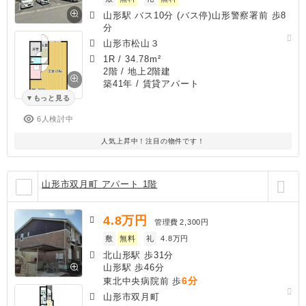
山形駅 バス10分 (バス停)山形警察署前 歩8
分
山形市松山３
1R
/
34.78m²
2階 / 地上2階建
築41年
/ 賃貸アパート
もっと見る
6人検討中
人気上昇中！注目の物件です！
山形市双月町 アパート 1階
4.8
万円
管理費
2,300円
敷
無料
礼
4.8万円
北山形駅 歩31分
山形駅 歩46分
6分
東北中央病院前 歩
山形市双月町