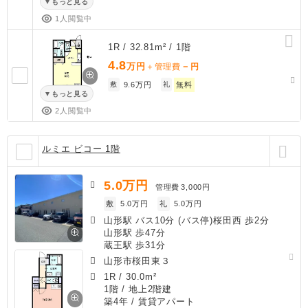
もっと見る
1人閲覧中
1R / 32.81m² / 1階
4.8
万円
－
＋管理費
円
敷
9.6万円
礼
無料
もっと見る
2人閲覧中
ルミエ ビコー 1階
5.0
万円
管理費
3,000円
敷
5.0万円
礼
5.0万円
山形駅 バス10分 (バス停)桜田西 歩2分
山形駅 歩47分
蔵王駅 歩31分
山形市桜田東３
1R
/
30.0m²
1階 / 地上2階建
築4年
/ 賃貸アパート