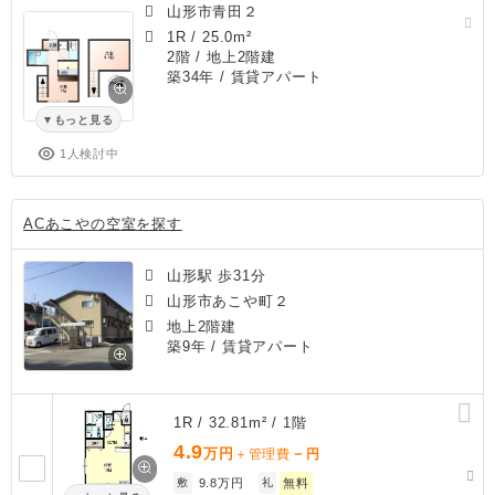
山形市青田２
1R
/
25.0m²
2階 / 地上2階建
築34年
/ 賃貸アパート
もっと見る
1人検討中
ACあこやの空室を探す
山形駅 歩31分
山形市あこや町２
地上2階建
築9年
/ 賃貸アパート
1R / 32.81m² / 1階
4.9
万円
－
＋管理費
円
敷
9.8万円
礼
無料