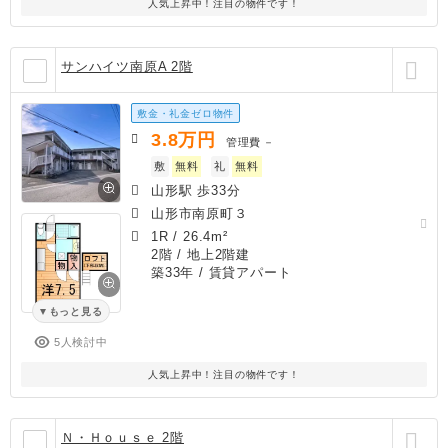
人気上昇中！注目の物件です！
サンハイツ南原A 2階
敷金・礼金ゼロ物件
3.8
万円
管理費
－
敷
無料
礼
無料
山形駅 歩33分
山形市南原町３
1R
/
26.4m²
2階 / 地上2階建
築33年
/ 賃貸アパート
もっと見る
5人検討中
人気上昇中！注目の物件です！
Ｎ・Ｈｏｕｓｅ 2階