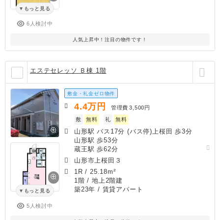
もっと見る
6人検討中
人気上昇中！注目の物件です！
エステセレッソ Ｂ棟 1階
敷金・礼金ゼロ物件
4.4
万円
管理費
3,500円
敷
無料
礼
無料
山形駅 バス17分 (バス停)上桜田 歩3分
山形駅 歩53分
蔵王駅 歩62分
山形市上桜田３
1R
/
25.18m²
1階 / 地上2階建
築23年
/ 賃貸アパート
もっと見る
5人検討中