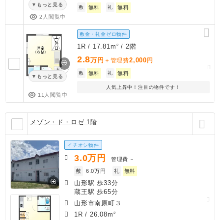
もっと見る
敷
無料
礼
無料
2人閲覧中
敷金・礼金ゼロ物件
1R / 17.81m² / 2階
2.8
万円
2,000
＋管理費
円
敷
無料
礼
無料
もっと見る
人気上昇中！注目の物件です！
11人閲覧中
メゾン・ド・ロゼ 1階
イチオシ物件
3.0
万円
管理費
－
敷
6.0万円
礼
無料
山形駅 歩33分
蔵王駅 歩65分
山形市南原町３
1R
/
26.08m²