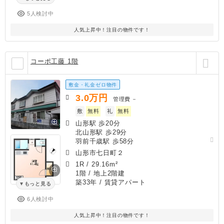
5人検討中
人気上昇中！注目の物件です！
コーポ工藤 1階
敷金・礼金ゼロ物件
3.0
万円
管理費
－
敷
無料
礼
無料
山形駅 歩20分
北山形駅 歩29分
羽前千歳駅 歩58分
山形市七日町２
1R
/
29.16m²
1階 / 地上2階建
築33年
/ 賃貸アパート
もっと見る
6人検討中
人気上昇中！注目の物件です！