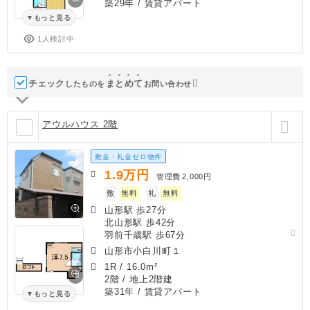
築29年
/ 賃貸アパート
もっと見る
1人検討中
チェック
ま
と
め
て
したものを
お問い合わせ
アウルハウス 2階
敷金・礼金ゼロ物件
1.9
万円
管理費
2,000円
敷
無料
礼
無料
山形駅 歩27分
北山形駅 歩42分
羽前千歳駅 歩67分
山形市小白川町１
1R
/
16.0m²
2階 / 地上2階建
築31年
/ 賃貸アパート
もっと見る