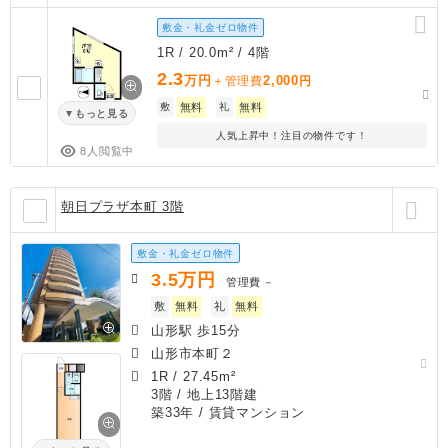
敷金・礼金ゼロ物件
1R / 20.0m² / 4階
2.3
万円
2,000
＋管理費
円
敷
無料
礼
無料
もっと見る
人気上昇中！注目の物件です！
8人閲覧中
朝日プラザ本町 3階
敷金・礼金ゼロ物件
3.5
万円
管理費
－
敷
無料
礼
無料
山形駅 歩15分
山形市本町２
1R
/
27.45m²
3階 / 地上13階建
築33年
/ 賃貸マンション