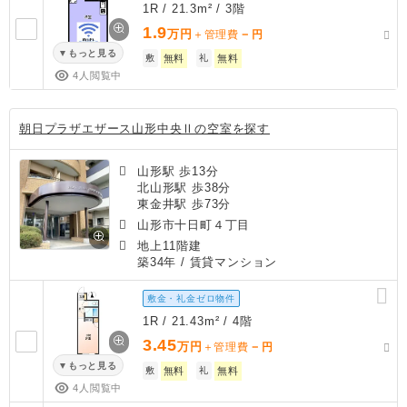
1R / 21.3m² / 3階
1.9
万円
－
＋管理費
円
もっと見る
敷
無料
礼
無料
4人閲覧中
朝日プラザエザース山形中央Ⅱの空室を探す
山形駅 歩13分
北山形駅 歩38分
東金井駅 歩73分
山形市十日町４丁目
地上11階建
築34年
/ 賃貸マンション
敷金・礼金ゼロ物件
1R / 21.43m² / 4階
3.45
万円
－
＋管理費
円
もっと見る
敷
無料
礼
無料
4人閲覧中