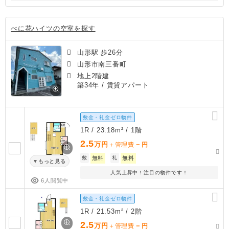
べに花ハイツの空室を探す
山形駅 歩26分
山形市南三番町
地上2階建
築34年
/ 賃貸アパート
敷金・礼金ゼロ物件
1R / 23.18m² / 1階
2.5
万円
－
＋管理費
円
敷
無料
礼
無料
もっと見る
人気上昇中！注目の物件です！
6人閲覧中
敷金・礼金ゼロ物件
1R / 21.53m² / 2階
2.5
万円
－
＋管理費
円