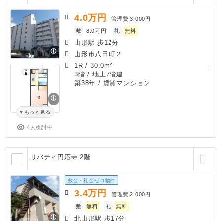
4.0
万円
管理費
3,000円
敷
8.0万円
礼
無料
山形駅 歩12分
山形市八日町２
1R
/
30.0m²
3階 / 地上7階建
築38年
/ 賃貸マンション
もっと見る
4人検討中
リバティ円応寺 2階
敷金・礼金ゼロ物件
3.4
万円
管理費
2,000円
敷
無料
礼
無料
北山形駅 歩17分