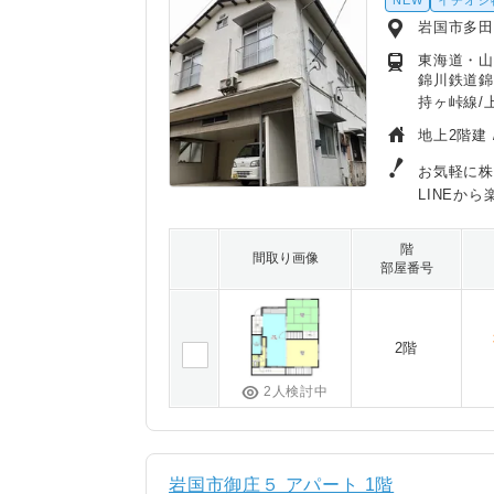
NEW
イチオシ
岩国市多田
東海道・山陽
錦川鉄道錦
持ヶ峠線/
地上2階建 
お気軽に株
LINEから
階
間取り画像
部屋番号
2階
2人検討中
岩国市御庄５ アパート 1階