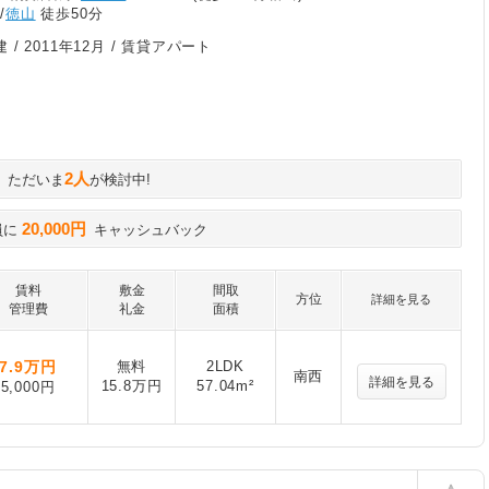
/
徳山
徒歩50分
建 /
2011年12月
/ 賃貸アパート
2人
ただいま
が検討中!
20,000円
員に
キャッシュバック
賃料
敷金
間取
方位
詳細を見る
管理費
礼金
面積
7.9
万円
無料
2LDK
南西
詳細を見る
15.8万円
57.04m²
5,000円