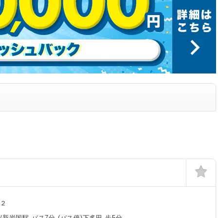
田２
新岩国駅 バス7分 (バス停)下多田 歩5分