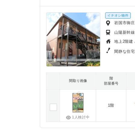
イチオシ物件
岩国市御
山陽新幹線
地上2階建 
閑静な住宅
階
間取り画像
部屋番号
1階
1人検討中