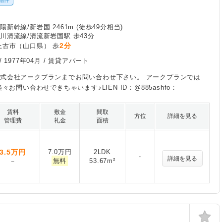
物件
新幹線/新岩国 2461m (徒歩49分相当)
川清流線/清流新岩国駅 歩43分
2分
上古市（山口県） 歩
/
1977年04月
/ 賃貸アパート
式会社アークプランまでお問い合わせ下さい。 アークプランでは
楽々お問い合わせできちゃいます♪LIEN ID：@885ashfo：
賃料
敷金
間取
方位
詳細を見る
管理費
礼金
面積
3.5
万円
7.0万円
2LDK
-
詳細を見る
無料
53.67m²
－