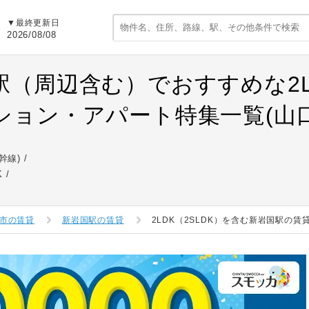
▼最終更新日
2026/08/08
駅（周辺含む）でおすすめな2LD
ション・アパート特集一覧(山口
幹線)
K
市の賃貸
新岩国駅の賃貸
2LDK（2SLDK）を含む新岩国駅の賃