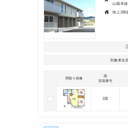
山陽本線
地上2階
対象者全
階
間取り画像
部屋番号
1階