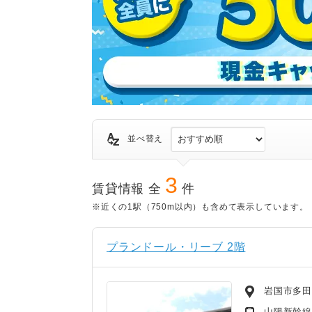
並べ替え
3
賃貸情報 全
件
※近くの1駅（750m以内）も含めて表示しています。
プランドール・リーブ 2階
岩国市多
山陽新幹線/