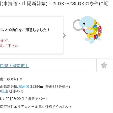
国(東海道・山陽新幹線)・2LDK〜2SLDKの条件に近
オススメ物件をご用意しました！
います。
認して下さい。
県 / 周南市】
南市秋月4丁目
山陽新幹線/
新岩国
31354m (徒歩627分相当)
/
徳山
徒歩49分
建 /
2010年09月
/ 賃貸アパート
南市秋月エリア☆オール電化仕様でうれしい♪