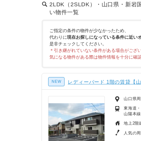
2LDK（2SLDK）・山口県・新岩
い物件一覧
ご指定の条件の物件が少なかったため、
代わりに
現在お探しになっている条件に近い
是非チェックしてください。
＊引き継がれていない条件がある場合がござ
気になる物件がある際は物件情報を十分に確
NEW
レディーバード 1階の賃貸【山口
山口県周
東海道・
山陽本線
地上2階
人気の周