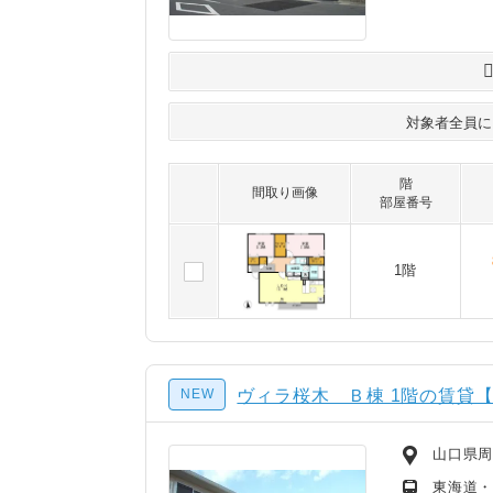
対象者全員
階
間取り画像
部屋番号
1階
NEW
ヴィラ桜木 Ｂ棟 1階の賃貸【
山口県周
東海道・