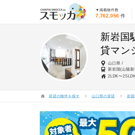
賃貸スモッカ
▼掲載物件数
7,762,056
件
新岩国
貸マン
山口県
新岩国(山陽新
2LDK〜2SLD
賃貸の物件を探す
山口県の賃貸
岩国