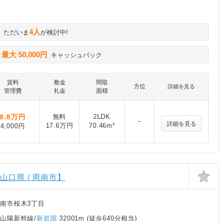
4人
ただいま
が検討中!
最大 50,000円
に
キャッシュバック
賃料
敷金
間取
方位
詳細を見る
管理費
礼金
面積
8.8
万円
無料
2LDK
－
詳細を見る
17.6万円
70.46m²
4,000円
山口県 / 周南市】
南市桜木3丁目
山陽新幹線/
新岩国
32001m (徒歩640分相当)