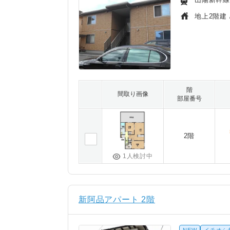
地上2階建 
階
間取り画像
部屋番号
2階
1人検討中
新阿品アパート 2階