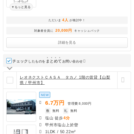
もっと見る
4人
ただいま
が検討中！
20,000円
対象者全員に
キャッシュバック
詳細を見る
チェック
ま
と
め
て
したものを
お問い合わせ
レオネクストＣＡＳＡ タカノ 1階の賃貸【山梨
県 / 甲州市】
NEW
6.7
万円
管理費
8,000円
敷
無料
礼
無料
塩山 徒歩
4分
甲州市塩山上於曽
1LDK
/
50.22m²