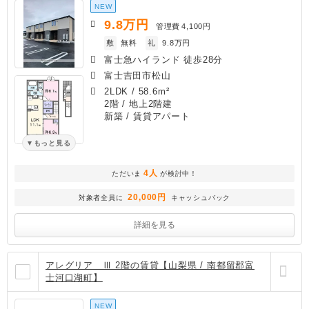
NEW
9.8
万円
管理費
4,100円
敷
無料
礼
9.8万円
富士急ハイランド 徒歩28分
富士吉田市松山
2LDK
/
58.6m²
2階 / 地上2階建
新築
/ 賃貸アパート
もっと見る
4人
ただいま
が検討中！
20,000円
対象者全員に
キャッシュバック
詳細を見る
アレグリア Ⅲ 2階の賃貸【山梨県 / 南都留郡富
士河口湖町】
NEW