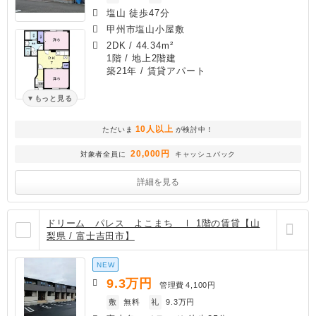
塩山 徒歩47分
甲州市塩山小屋敷
2DK
/
44.34m²
1階 / 地上2階建
築21年
/ 賃貸アパート
もっと見る
10人以上
ただいま
が検討中！
20,000円
対象者全員に
キャッシュバック
詳細を見る
ドリーム パレス よこまち Ⅰ 1階の賃貸【山
梨県 / 富士吉田市】
NEW
9.3
万円
管理費
4,100円
敷
無料
礼
9.3万円