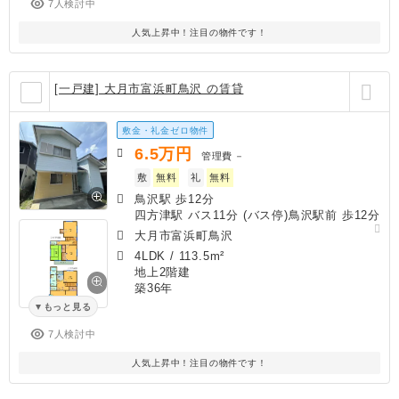
7人検討中
人気上昇中！注目の物件です！
[一戸建] 大月市富浜町鳥沢 の賃貸
敷金・礼金ゼロ物件
6.5
万円
管理費
－
敷
無料
礼
無料
鳥沢駅 歩12分
四方津駅 バス11分 (バス停)鳥沢駅前 歩12分
大月市富浜町鳥沢
4LDK
/
113.5m²
地上2階建
築36年
もっと見る
7人検討中
人気上昇中！注目の物件です！