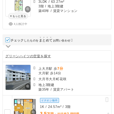
3LDK
/
63.27m²
3階 / 地上3階建
築40年
/ 賃貸マンション
もっと見る
4人検討中
チェック
ま
と
め
て
したものを
お問い合わせ
グリーンハイツの空室を探す
7分
上大月駅 歩
大月駅 歩14分
大月市大月町花咲
地上3階建
築35年
/ 賃貸アパート
イチオシ物件
1K / 24.57m² / 3階
3.5
万円
3,000
＋管理費
円