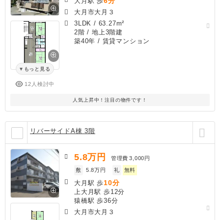
6分
大月駅 歩
大月市大月３
3LDK
/
63.27m²
2階 / 地上3階建
築40年
/ 賃貸マンション
もっと見る
12人検討中
人気上昇中！注目の物件です！
リバーサイドA棟 3階
5.8
万円
管理費
3,000円
敷
5.8万円
礼
無料
10分
大月駅 歩
上大月駅 歩12分
猿橋駅 歩36分
大月市大月３