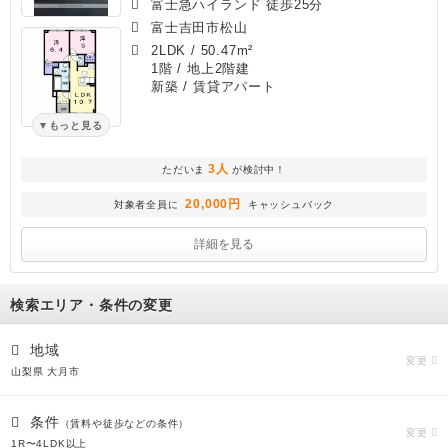
富士急ハイランド 徒歩25分
富士吉田市松山
2LDK
/
50.47m²
1階 / 地上2階建
新築
/ 賃貸アパート
もっと見る
3人
ただいま
が検討中！
20,000円
対象者全員に
キャッシュバック
詳細を見る
検索エリア・条件の変更
地域
変更
山梨県 大月市
条件
（賃料や徒歩などの条件）
変更
1R〜4LDK以上