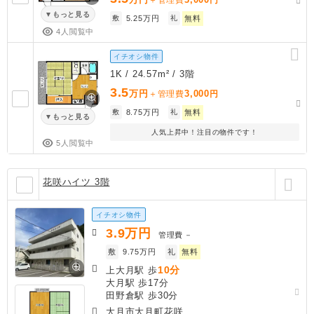
もっと見る
敷
5.25万円
礼
無料
4人閲覧中
イチオシ物件
1K / 24.57m² / 3階
3.5
万円
3,000
＋管理費
円
敷
8.75万円
礼
無料
もっと見る
人気上昇中！注目の物件です！
5人閲覧中
花咲ハイツ 3階
イチオシ物件
3.9
万円
管理費
－
敷
9.75万円
礼
無料
10分
上大月駅 歩
大月駅 歩17分
田野倉駅 歩30分
大月市大月町花咲