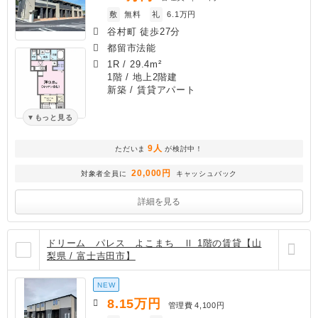
敷
無料
礼
6.1万円
谷村町 徒歩27分
都留市法能
1R
/
29.4m²
1階 / 地上2階建
新築
/ 賃貸アパート
もっと見る
9人
ただいま
が検討中！
20,000円
対象者全員に
キャッシュバック
詳細を見る
ドリーム パレス よこまち Ⅱ 1階の賃貸【山
梨県 / 富士吉田市】
NEW
8.15
万円
管理費
4,100円