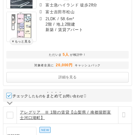
富士急ハイランド 徒歩28分
富士吉田市松山
2LDK
/
58.6m²
2階 / 地上2階建
新築
/ 賃貸アパート
もっと見る
5人
ただいま
が検討中！
20,000円
対象者全員に
キャッシュバック
詳細を見る
チェック
ま
と
め
て
したものを
お問い合わせ
アレグリア Ⅲ 1階の賃貸【山梨県 / 南都留郡富
士河口湖町】
NEW