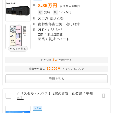
8.85
万円
管理費
4,400円
敷
無料
礼
17.7万円
河口湖 徒歩23分
南都留郡富士河口湖町船津
2LDK
/
58.6m²
2階 / 地上2階建
新築
/ 賃貸アパート
もっと見る
4人
ただいま
が検討中！
20,000円
対象者全員に
キャッシュバック
詳細を見る
クリスタル・ハウスＢ 2階の賃貸【山梨県 / 甲州
市】
NEW