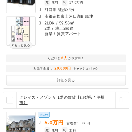
敷
無料
礼
17.8万円
河口湖 徒歩24分
南都留郡富士河口湖町船津
2LDK
/
59.58m²
2階 / 地上2階建
新築
/ 賃貸アパート
もっと見る
6人
ただいま
が検討中！
20,000円
対象者全員に
キャッシュバック
詳細を見る
グレイス・メゾンＡ 1階の賃貸【山梨県 / 甲州
市】
NEW
5.0
万円
管理費
3,300円
敷
無料
礼
無料