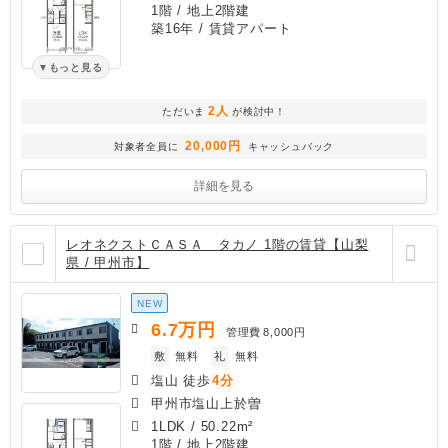
1階 / 地上2階建
築16年
/ 賃貸アパート
もっと見る
2人
ただいま
が検討中！
20,000円
対象者全員に
キャッシュバック
詳細を見る
レオネクストＣＡＳＡ タカノ 1階の賃貸【山梨
県 / 甲州市】
NEW
6.7
万円
管理費
8,000円
敷
無料
礼
無料
塩山 徒歩
4分
甲州市塩山上於曽
1LDK
/
50.22m²
1階 / 地上2階建