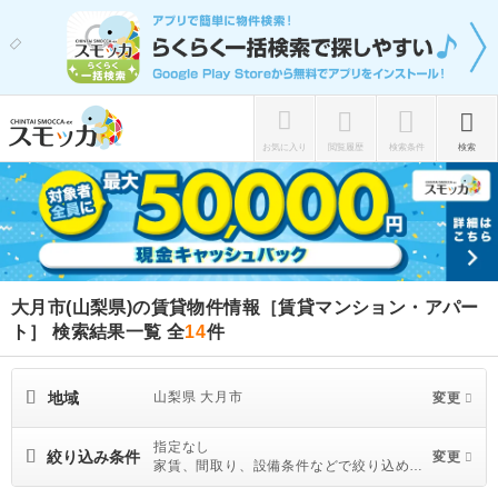
お気に入り
閲覧履歴
検索条件
検索
大月市(山梨県)の賃貸物件情報［賃貸マンション・アパー
ト］ 検索結果一覧
全
14
件
地域
山梨県 大月市
変更
指定なし
絞り込み条件
変更
家賃、間取り、設備条件などで絞り込めま
す