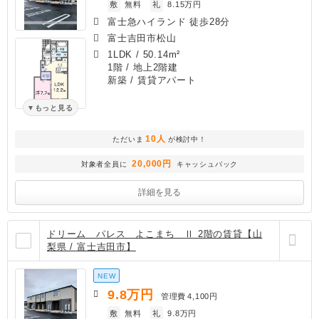
敷
無料
礼
8.15万円
富士急ハイランド 徒歩28分
富士吉田市松山
1LDK
/
50.14m²
1階 / 地上2階建
新築
/ 賃貸アパート
もっと見る
10人
ただいま
が検討中！
20,000円
対象者全員に
キャッシュバック
詳細を見る
ドリーム パレス よこまち Ⅱ 2階の賃貸【山
梨県 / 富士吉田市】
NEW
9.8
万円
管理費
4,100円
敷
無料
礼
9.8万円