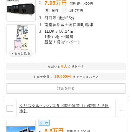
7.95
万円
管理費
4,400円
敷
無料
礼
15.9万円
河口湖 徒歩23分
南都留郡富士河口湖町船津
1LDK
/
50.14m²
1階 / 地上2階建
新築
/ 賃貸アパート
もっと見る
8人
ただいま
が検討中！
20,000円
対象者全員に
キャッシュバック
詳細を見る
クリスタル・ハウスＢ 3階の賃貸【山梨県 / 甲州
市】
NEW
6.8
万円
管理費
3,500円