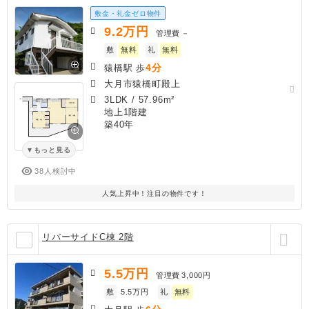
敷金・礼金ゼロ物件
9.2
万円
管理費
－
敷
無料
礼
無料
4分
猿橋駅 歩
大月市猿橋町殿上
3LDK
/
57.96m²
地上1階建
築40年
もっと見る
38人検討中
人気上昇中！注目の物件です！
リバーサイドC棟 2階
5.5
万円
管理費
3,000円
敷
5.5万円
礼
無料