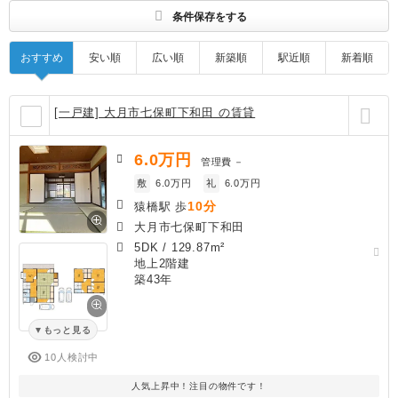
条件保存をする
おすすめ
安い順
広い順
新築順
駅近順
新着順
[一戸建] 大月市七保町下和田 の賃貸
6.0
万円
管理費
－
敷
6.0万円
礼
6.0万円
10分
猿橋駅 歩
大月市七保町下和田
5DK
/
129.87m²
地上2階建
築43年
もっと見る
10人検討中
人気上昇中！注目の物件です！