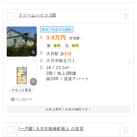
ドリームハイツ 2階
敷金・礼金ゼロ物件
3.9
万円
管理費
－
敷
無料
礼
無料
5分
大月駅 歩
大月市御太刀１
1K
/
23.1m²
2階 / 地上2階建
築33年
/ 賃貸アパート
もっと見る
5人検討中
人気上昇中！注目の物件です！
[一戸建] 大月市猿橋町殿上 の賃貸