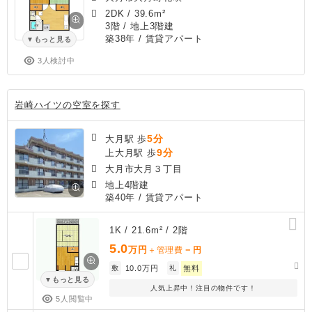
2DK
/
39.6m²
3階 / 地上3階建
築38年
/ 賃貸アパート
もっと見る
3人検討中
岩崎ハイツの空室を探す
5分
大月駅 歩
9分
上大月駅 歩
大月市大月３丁目
地上4階建
築40年
/ 賃貸アパート
1K / 21.6m² / 2階
5.0
万円
－
＋管理費
円
敷
10.0万円
礼
無料
もっと見る
人気上昇中！注目の物件です！
5人閲覧中