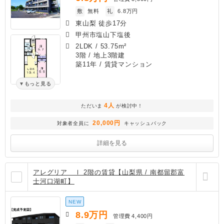
敷
無料
礼
6.8万円
東山梨 徒歩17分
甲州市塩山下塩後
2LDK
/
53.75m²
3階 / 地上3階建
築11年
/ 賃貸マンション
もっと見る
4人
ただいま
が検討中！
20,000円
対象者全員に
キャッシュバック
詳細を見る
アレグリア Ⅰ 2階の賃貸【山梨県 / 南都留郡富
士河口湖町】
NEW
8.9
万円
管理費
4,400円