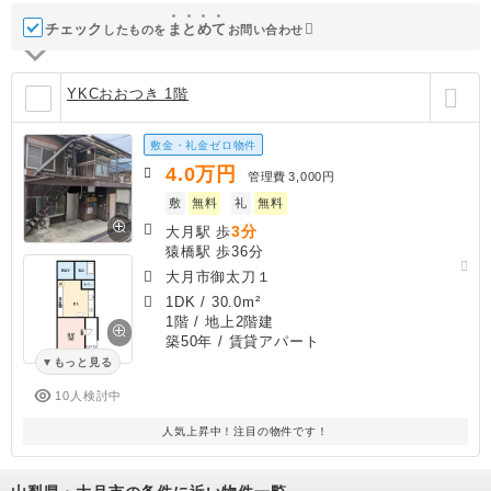
チェック
ま
と
め
て
したものを
お問い合わせ
YKCおおつき 1階
敷金・礼金ゼロ物件
4.0
万円
管理費
3,000円
敷
無料
礼
無料
3分
大月駅 歩
猿橋駅 歩36分
大月市御太刀１
1DK
/
30.0m²
1階 / 地上2階建
築50年
/ 賃貸アパート
もっと見る
10人検討中
人気上昇中！注目の物件です！