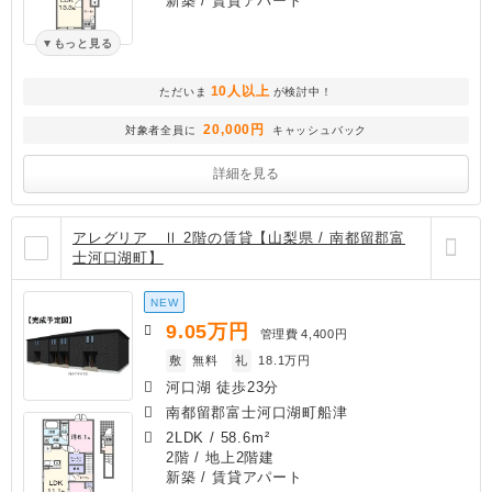
新築
/ 賃貸アパート
もっと見る
10人以上
ただいま
が検討中！
20,000円
対象者全員に
キャッシュバック
詳細を見る
アレグリア Ⅱ 2階の賃貸【山梨県 / 南都留郡富
士河口湖町】
NEW
9.05
万円
管理費
4,400円
敷
無料
礼
18.1万円
河口湖 徒歩23分
南都留郡富士河口湖町船津
2LDK
/
58.6m²
2階 / 地上2階建
新築
/ 賃貸アパート