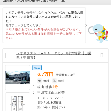
山梨県・大月市の条件に近い物件一覧
ご指定の条件の物件が少なかったため、代わりに
現在お探
しになっている条件に近いオススメ物件をご用意しまし
た！
是非チェックしてください。
＊引き継がれていない条件がある場合がございます。
気になる物件がある際は物件情報を十分に確認して下
さい。
レオネクストＣＡＳＡ タカノ 1階の賃貸【山梨
県 / 甲州市】
NEW
6.7
万円
管理費
8,000円
敷
無料
礼
無料
塩山 徒歩
4分
甲州市塩山上於曽
1LDK
/
50.22m²
1階 / 地上2階建
築16年
/ 賃貸アパート