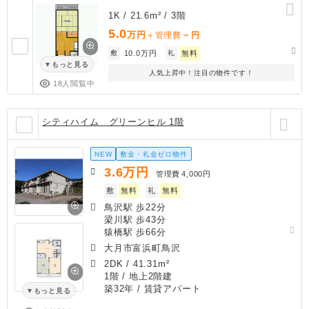
1K / 21.6m² / 3階
5.0
万円
－
＋管理費
円
敷
10.0万円
礼
無料
もっと見る
人気上昇中！注目の物件です！
18人閲覧中
シティハイム グリーンヒル 1階
NEW
敷金・礼金ゼロ物件
3.6
万円
管理費
4,000円
敷
無料
礼
無料
鳥沢駅 歩22分
梁川駅 歩43分
猿橋駅 歩66分
大月市富浜町鳥沢
2DK
/
41.31m²
1階 / 地上2階建
築32年
/ 賃貸アパート
もっと見る