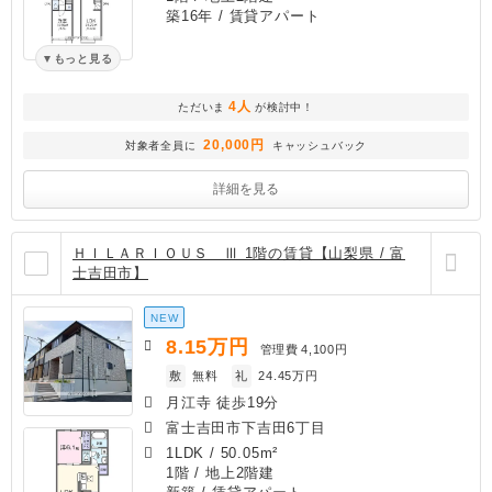
築16年
/ 賃貸アパート
もっと見る
4人
ただいま
が検討中！
20,000円
対象者全員に
キャッシュバック
詳細を見る
ＨＩＬＡＲＩＯＵＳ Ⅲ 1階の賃貸【山梨県 / 富
士吉田市】
NEW
8.15
万円
管理費
4,100円
敷
無料
礼
24.45万円
月江寺 徒歩19分
富士吉田市下吉田6丁目
1LDK
/
50.05m²
1階 / 地上2階建