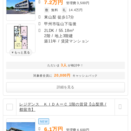
7.2
万円
管理費
3,500円
敷
無料
礼
14.4万円
東山梨 徒歩17分
甲州市塩山下塩後
2LDK
/
55.18m²
2階 / 地上3階建
築11年
/ 賃貸マンション
もっと見る
3人
ただいま
が検討中！
20,000円
対象者全員に
キャッシュバック
詳細を見る
レジデンス ＫＩＤＡーＣ 1階の賃貸【山梨県 /
都留市】
NEW
6.1
万円
管理費
4,600円