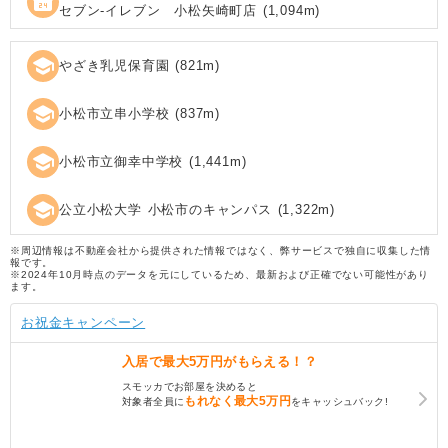
local_convenience_store
セブン‐イレブン 小松矢崎町店
(
1,094
m)
school
やざき乳児保育園
(
821
m)
school
小松市立串小学校
(
837
m)
school
小松市立御幸中学校
(
1,441
m)
school
公立小松大学 小松市のキャンパス
(
1,322
m)
※周辺情報は不動産会社から提供された情報ではなく、弊サービスで独自に収集した情
報です。
※2024年10月時点のデータを元にしているため、最新および正確でない可能性があり
ます。
お祝金キャンペーン
入居で
最大5万円
がもらえる！？
スモッカでお部屋を決めると
もれなく
最大5万円
対象者全員に
をキャッシュバック!