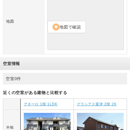
地図
地図で確認
location_on
空室情報
空室0件
近くの空室がある建物と比較する
アネーロ 1階 1LDK
グラシアス粟津 2階 2K
外観