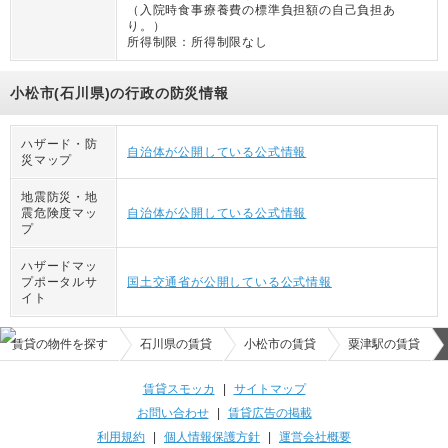
（
入院時食事療養費の標準負担額の自己負担あ
り。
）
所得制限：
所得制限なし
小松市(石川県)の行政の防災情報
ハザード・防
自治体が公開している公式情報
災マップ
地震防災・地
震危険度マッ
自治体が公開している公式情報
プ
ハザードマッ
プポータルサ
国土交通省が公開している公式情報
イト
賃貸の物件を探す
石川県の賃貸
小松市の賃貸
粟津駅の賃貸
賃貸スモッカ
|
サイトマップ
お問い合わせ
|
賃貸広告の掲載
利用規約
|
個人情報保護方針
|
運営会社概要