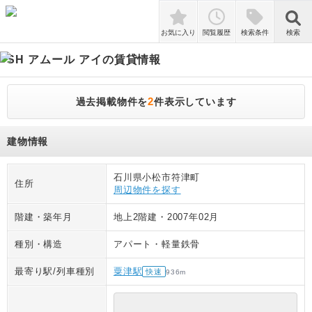
検索
お気に入り
閲覧履歴
検索条件
検索
SH アムール アイ
の賃貸情報
2
過去掲載物件を
件表示しています
建物情報
石川県小松市符津町
住所
周辺物件を探す
階建・築年月
地上2階建
・
2007年02月
種別・構造
アパート
・
軽量鉄骨
最寄り駅/列車種別
粟津駅
快速
936
m