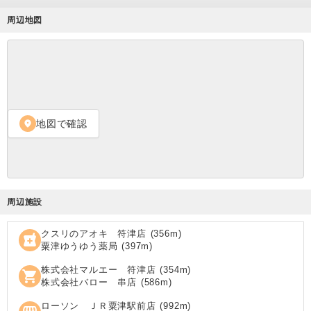
周辺地図
地図で確認
location_on
周辺施設
クスリのアオキ 符津店
(
356
m)
local_pharmacy
粟津ゆうゆう薬局
(
397
m)
株式会社マルエー 符津店
(
354
m)
shopping_cart
株式会社バロー 串店
(
586
m)
ローソン ＪＲ粟津駅前店
(
992
m)