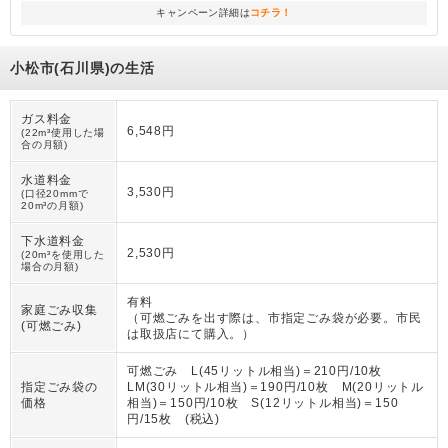
キャンペーン詳細は
コチラ！
小松市(石川県)の生活
ガス料金
6,548円
(22m³使用した場
合の月額)
水道料金
3,530円
(口径20mmで
20m³の月額)
下水道料金
2,530円
(20m³を使用した
場合の月額)
有料
家庭ごみ収集
（
可燃ごみを出す際は、市指定ごみ袋が必要。市民
(可燃ごみ)
は取扱店にて購入。
）
可燃ごみ L(45リットル相当)＝210円/10枚
指定ごみ袋の
LM(30リットル相当)＝190円/10枚 M(20リットル
価格
相当)＝150円/10枚 S(12リットル相当)＝150
円/15枚 (税込)