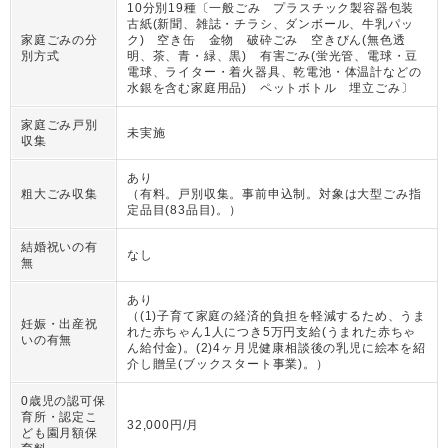
10分別19種〔一般ごみ プラスチック製容器包装
古紙(新聞、雑誌・チラシ、ダンボール、牛乳パッ
家庭ごみの分
ク) 空き缶 金物 破砕ごみ 空きびん(無色透
別方式
明、茶、青・緑、黒) 有害ごみ(蛍光管、電球・豆
電球、ライター・着火器具、乾電池・体温計などの
水銀を含む家庭用品) ペットボトル 埋立ごみ〕
家庭ごみ戸別
未実施
収集
あり
粗大ごみ収集
（
有料。戸別収集。事前申込制。対象は大型ごみ指
定品目(83品目)。
）
結婚祝いの有
なし
無
あり
（
(1)子育て家庭の経済的負担を軽減するため、うま
妊娠・出産祝
れた赤ちゃん1人につき5万円支給(うまれた赤ちゃ
いの有無
ん給付金)。(2)4ヶ月児健康相談後の乳児に絵本を紹
介し贈呈(ブックスタート事業)。
）
0歳児の認可保
育所・認定こ
32,000円/月
ども園月額保