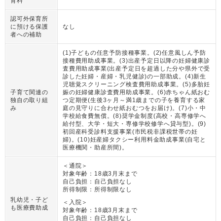
育料
認可外保育所
に預ける保護
なし
者への補助
(1)子どもの任意予防接種事業。(2)任意風しん予防
接種費用助成事業。(3)出産予定日以降の妊婦健康診
査費用助成事業(出産予定日を超過した分や県外で受
診した妊婦・産婦・乳児健診)の一部助成。(4)新生
児聴覚スクリーニング検査費用助成事業。(5)多胎妊
子育て関連の
娠の妊婦健康診査費用助成事業。(6)赤ちゃん紙おむ
独自の取り組
つ定期便(生後3ヶ月～満1歳までの子を養育する家
み
庭の見守りに合わせ紙おむつをお届け)。(7)小・中
学校給食費無償。(8)奨学金制度(高校・高専修学へ
給付型、大学・短大・専修学校修学へ貸与型)。(9)
初回産科受診料支援事業(市民税非課税世帯の妊
婦)。(10)妊産婦タクシー利用料金助成事業(自宅と
医療機関・助産所間)。
＜通院＞
対象年齢：
18歳3月末まで
自己負担：
自己負担なし
所得制限：
所得制限なし
乳幼児・子ど
＜入院＞
も医療費助成
対象年齢：
18歳3月末まで
自己負担：
自己負担なし