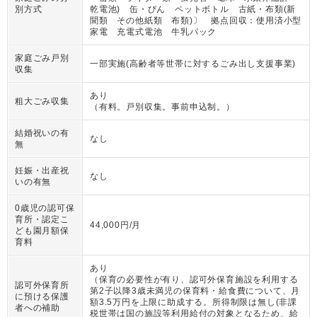
別方式
乾電池) 缶・びん ペットボトル 古紙・布類(新
聞類 その他紙類 布類)〕 拠点回収：使用済小型
家電 充電式電池 牛乳パック
家庭ごみ戸別
一部実施(高齢者等世帯に対するごみ出し支援事業)
収集
あり
粗大ごみ収集
（
有料。戸別収集。事前申込制。
）
結婚祝いの有
なし
無
妊娠・出産祝
なし
いの有無
0歳児の認可保
育所・認定こ
44,000円/月
ども園月額保
育料
あり
（
保育の必要性が有り、認可外保育施設を利用する
認可外保育所
第2子以降3歳未満児の保育料・給食費について、月
に預ける保護
額3.5万円を上限に助成する。所得制限は無し(非課
者への補助
税世帯は国の施設等利用給付の対象となるため、給