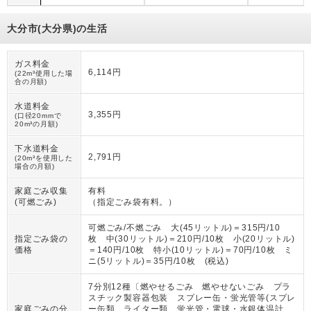
大分市(大分県)の生活
ガス料金
6,114円
(22m³使用した場
合の月額)
水道料金
3,355円
(口径20mmで
20m³の月額)
下水道料金
2,791円
(20m³を使用した
場合の月額)
家庭ごみ収集
有料
(可燃ごみ)
（
指定ごみ袋有料。
）
可燃ごみ/不燃ごみ 大(45リットル)＝315円/10
指定ごみ袋の
枚 中(30リットル)＝210円/10枚 小(20リットル)
価格
＝140円/10枚 特小(10リットル)＝70円/10枚 ミ
ニ(5リットル)＝35円/10枚 (税込)
7分別12種〔燃やせるごみ 燃やせないごみ プラ
スチック製容器包装 スプレー缶・蛍光管等(スプレ
家庭ごみの分
ー缶類 ライター類 蛍光管・電球・水銀体温計