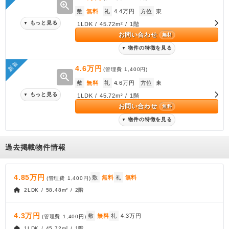
zoom_in
敷
無料
礼
4.4万円
方位
東
もっと見る
▼
1LDK / 45.72m² / 1階
お問い合わせ
無料
物件の特徴を見る
▼
新着
4.6万円
(管理費
1,400円
)
zoom_in
敷
無料
礼
4.6万円
方位
東
もっと見る
▼
1LDK / 45.72m² / 1階
お問い合わせ
無料
物件の特徴を見る
▼
過去掲載物件情報
4.85万円
敷
無料
礼
無料
(管理費
1,400円
)
2LDK / 58.48m² / 2階
4.3万円
敷
無料
礼
4.3万円
(管理費
1,400円
)
1LDK / 45.72m² / 1階