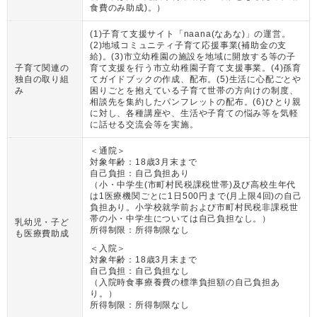
食費のみ助成)。
）
(1)子育て支援サイト「naana(なあな)」の運営。
(2)地域コミュニティ子育て応援事業(補助金の支
給)。(3)市立幼稚園の施設を地域に開放する等の子
子育て関連の
育て支援を行う市立幼稚園子育て支援事業。(4)孫育
独自の取り組
てガイドブックの作成、配布。(5)生活に心配ごとや
み
困りごとを抱えている子育て世帯の方向けの制度、
相談先を集約したパンフレットの配布。(6)ひとり親
に対し、各種講座や、生活や子育ての悩み等を気軽
に話せる交流会等を実施。
＜通院＞
対象年齢：
18歳3月末まで
自己負担：
自己負担あり
（
小・中学生(市町村民税課税世帯)及び高校生年代
は1医療機関ごとに1日500円まで(月上限4回)の自己
負担あり。小学校就学前および市町村民税非課税世
帯の小・中学生については自己負担なし。
）
乳幼児・子ど
所得制限：
所得制限なし
も医療費助成
＜入院＞
対象年齢：
18歳3月末まで
自己負担：
自己負担なし
（
入院時食事療養費の標準負担額の自己負担あ
り。
）
所得制限：
所得制限なし