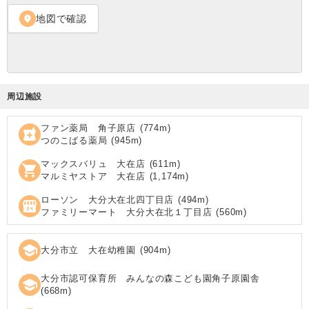
地図で確認
location_on
周辺施設
ファン薬局 角子原店
(
774
m)
local_pharmacy
つのこばる薬局
(
945
m)
マックスバリュ 大在店
(
611
m)
shopping_cart
マルミヤストア 大在店
(
1,174
m)
ローソン 大分大在北四丁目店
(
494
m)
local_convenience_store
ファミリーマート 大分大在北１丁目店
(
560
m)
school
大分市立 大在幼稚園
(
904
m)
大分市認可保育所 みんなの森こども園角子原園舎
school
(
668
m)