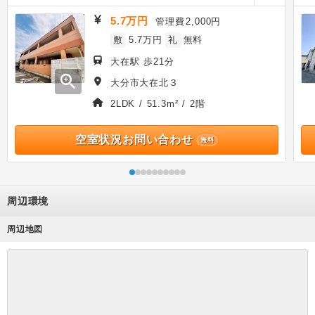
5.7万円
管理費
2,000円
敷
5.7万円
礼
無料
大在駅 歩21分
zoom_in
大分市大在北３
2LDK / 51.3m² / 2階
空室状況お問い合わせ
無料
周辺環境
周辺地図