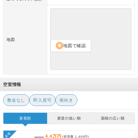
地図
地図で確認
location_on
空室情報
敷金なし
即入居可
南向き
新着順
家賃の低い順
面積の広い順
新着
4.4万円
(管理費
1,400円
)