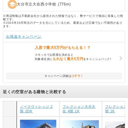
school
大分市立大在西小学校
(
776
m)
※周辺情報は不動産会社から提供された情報ではなく、弊サービスで独自に収集した情
報です。
※2024年10月時点のデータを元にしているため、最新および正確でない可能性があり
ます。
お祝金キャンペーン
入居で
最大5万円
がもらえる！？
スモッカでお部屋を決めると
もれなく
最大5万円
対象者全員に
をキャッシュバック!
キャンペーン詳細は
コチラ！
近くの空室がある建物と比較する
ノースヴィレッジ 2
フレクション大分大
フレクション
階 2DK
在 4階 1K
階 1K