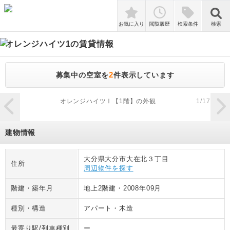
検索
お気に入り
閲覧履歴
検索条件
検索
オレンジハイツ1
の賃貸情報
2
募集中の空室を
件表示しています
zoom_in
オレンジハイツⅠ【1階】の外観
1
/
17
建物情報
大分県大分市大在北３丁目
住所
周辺物件を探す
階建・築年月
地上2階建
・
2008年09月
種別・構造
アパート
・
木造
最寄り駅/列車種別
ー