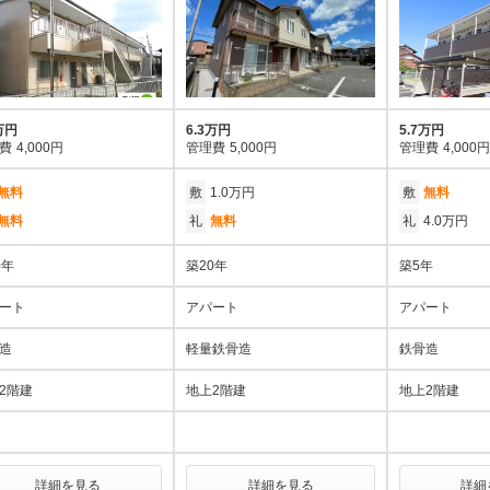
万円
6.3万円
5.7万円
費
4,000円
管理費
5,000円
管理費
4,000円
無料
敷
1.0万円
敷
無料
無料
礼
無料
礼
4.0万円
0年
築20年
築5年
ート
アパート
アパート
造
軽量鉄骨造
鉄骨造
2階建
地上2階建
地上2階建
詳細を見る
詳細を見る
詳細