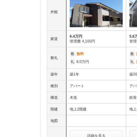
外観
6.4万円
5.6
家賃
管理費
4,100円
管理
敷
無料
敷
敷礼
礼
8.0万円
礼
築年
築1年
築2
種別
アパート
アパ
構造
木造
鉄骨
階建
地上2階建
地上
地図
詳細を見る