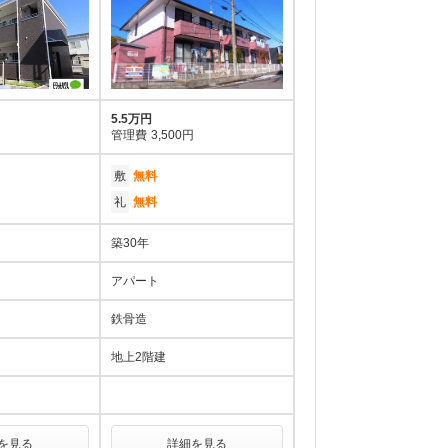
5.5万円
管理費
3,500円
敷
無料
礼
無料
築30年
アパート
鉄骨造
地上2階建
を見る
詳細を見る