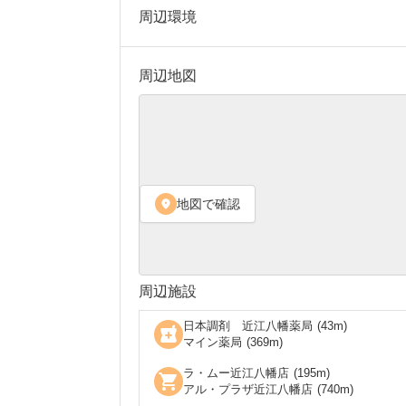
周辺環境
周辺地図
地図で確認
location_on
周辺施設
日本調剤 近江八幡薬局
(
43
m)
local_pharmacy
マイン薬局
(
369
m)
ラ・ムー近江八幡店
(
195
m)
shopping_cart
アル・プラザ近江八幡店
(
740
m)