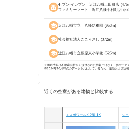
セブン‐イレブン 近江八幡土田町店
(
475
local_convenience_store
ファミリーマート 近江八幡中村町店
(
57
school
近江八幡市立 八幡幼稚園
(
953
m)
school
社会福祉法人こころざし
(
372
m)
school
近江八幡市立桐原東小学校
(
525
m)
※周辺情報は不動産会社から提供された情報ではなく、弊サービ
※2024年10月時点のデータを元にしているため、最新および正
近くの空室がある建物と比較する
エスポワールK 2階 1K
シェ