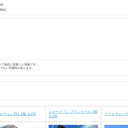
m)
8
m)
スで独自に収集した情報です。
確でない可能性があります。
シャーメゾン プランドール 1階
ロウェンTA1 1階 1LDK
プリマヴェーラⅡ
1LDK