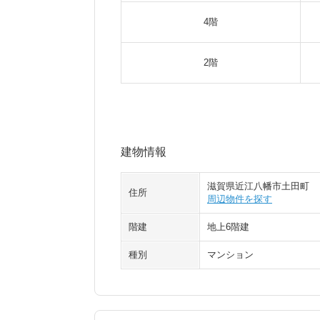
4階
2階
建物情報
滋賀県近江八幡市土田町
住所
周辺物件を探す
階建
地上6階建
種別
マンション