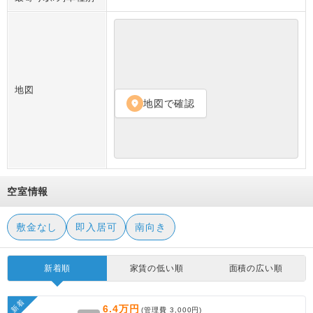
地図
地図で確認
location_on
空室情報
敷金なし
即入居可
南向き
新着順
家賃の低い順
面積の広い順
新着
6.4万円
(管理費
3,000円
)