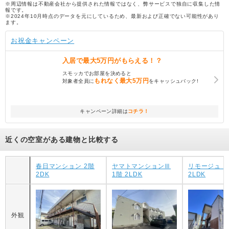
※周辺情報は不動産会社から提供された情報ではなく、弊サービスで独自に収集した情
報です。
※2024年10月時点のデータを元にしているため、最新および正確でない可能性があり
ます。
お祝金キャンペーン
入居で
最大5万円
がもらえる！？
スモッカでお部屋を決めると
もれなく
最大5万円
対象者全員に
をキャッシュバック!
キャンペーン詳細は
コチラ！
近くの空室がある建物と比較する
春日マンション 2階
ヤマトマンションⅢ
リモージュ 2
2DK
1階 2LDK
2LDK
外観