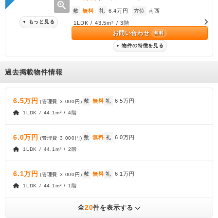
zoom_in
敷
無料
礼
6.4万円
方位
南西
もっと見る
▼
1LDK / 43.5m² / 3階
お問い合わせ
無料
物件の特徴を見る
▼
過去掲載物件情報
6.5万円
敷
無料
礼
6.5万円
(管理費
3,000円
)
1LDK / 44.1m² / 4階
6.0万円
敷
無料
礼
6.0万円
(管理費
3,000円
)
1LDK / 44.1m² / 2階
6.1万円
敷
無料
礼
6.1万円
(管理費
3,000円
)
1LDK / 44.1m² / 1階
20
全
件を表示する