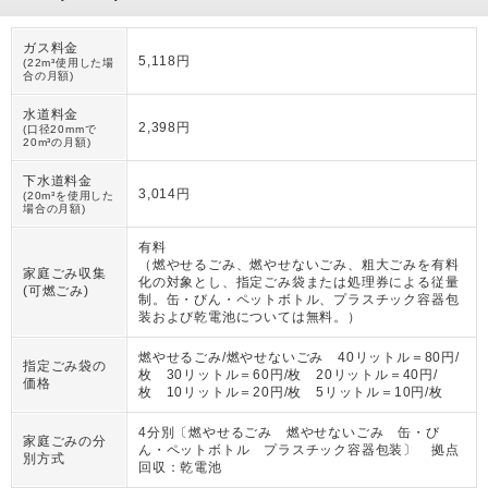
ガス料金
5,118円
(22m³使用した場
合の月額)
水道料金
2,398円
(口径20mmで
20m³の月額)
下水道料金
3,014円
(20m³を使用した
場合の月額)
有料
（
燃やせるごみ、燃やせないごみ、粗大ごみを有料
家庭ごみ収集
化の対象とし、指定ごみ袋または処理券による従量
(可燃ごみ)
制。缶・びん・ペットボトル、プラスチック容器包
装および乾電池については無料。
）
燃やせるごみ/燃やせないごみ 40リットル＝80円/
指定ごみ袋の
枚 30リットル＝60円/枚 20リットル＝40円/
価格
枚 10リットル＝20円/枚 5リットル＝10円/枚
4分別〔燃やせるごみ 燃やせないごみ 缶・び
家庭ごみの分
ん・ペットボトル プラスチック容器包装〕 拠点
別方式
回収：乾電池