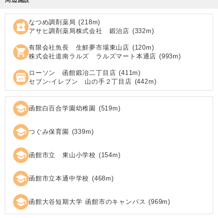
なつめ調剤薬局
(
218
m)
local_pharmacy
アサヒ調剤薬局株式会社 鍛治店
(
332
m)
有限会社魚長 生鮮夢市場東山店
(
120
m)
shopping_cart
株式会社道南ラルズ ラルズマート本通店
(
993
m)
ローソン 函館鍛冶二丁目店
(
411
m)
local_convenience_store
セブン‐イレブン 山の手２丁目店
(
442
m)
school
函館白百合学園幼稚園
(
519
m)
school
つぐみ保育園
(
339
m)
school
函館市立 東山小学校
(
154
m)
school
函館市立本通中学校
(
468
m)
school
函館大谷短期大学 函館市のキャンパス
(
969
m)