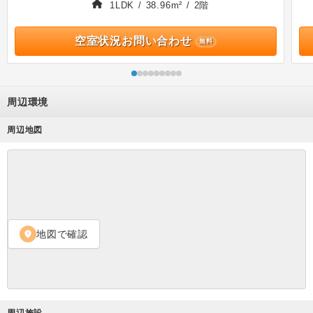
1LDK / 38.96m² / 2階
空室状況お問い合わせ
無料
周辺環境
周辺地図
地図で確認
location_on
周辺施設