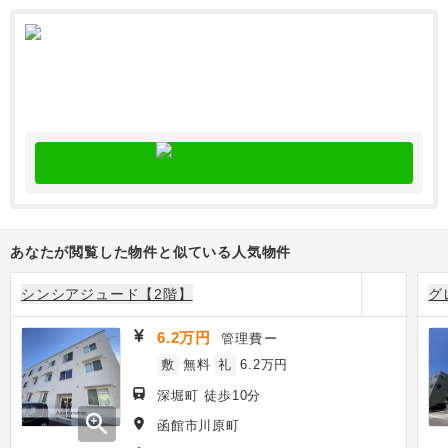
あなたが閲覧した物件と似ている人気物件
シンシアジュード【2階】
グ
6.2万円
管理費
ー
敷
無料
礼
6.2万円
深堀町 徒歩10分
zoom_in
函館市川原町