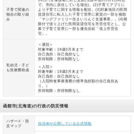
で、市内に居住している場合)。(2)子育てアプリに
子育て関連の
より子育てに関する情報を配信。(3)対象地区の民間
独自の取り組
賃貸住宅に転入した子育て世帯に家賃の一部を補助
み
「ヤングファミリー住まいりんぐ支援事業」。(4)期
限付で借り上げた民間賃貸住宅を市営住宅とし、公
募で子育て世帯に一部を優先供給「借上市営住
宅」。
＜通院＞
対象年齢：
18歳3月末まで
自己負担：
自己負担なし
所得制限：
所得制限なし
乳幼児・子ど
＜入院＞
も医療費助成
対象年齢：
18歳3月末まで
自己負担：
自己負担なし
（
入院時食事療養費の標準負担額の自己負担あ
り。
）
所得制限：
所得制限なし
函館市(北海道)の行政の防災情報
ハザード・防
自治体が公開している公式情報
災マップ