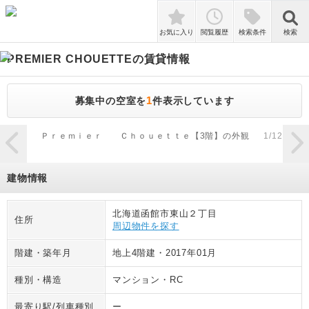
検索
お気に入り
閲覧履歴
検索条件
検索
PREMIER CHOUETTE
の賃貸情報
1
募集中の空室を
件表示しています
zoom_in
Ｐｒｅｍｉｅｒ Ｃｈｏｕｅｔｔｅ【3階】の外観
1
/
12
Ｐ
建物情報
北海道函館市東山２丁目
住所
周辺物件を探す
階建・築年月
地上4階建
・
2017年01月
種別・構造
マンション
・
RC
最寄り駅/列車種別
ー