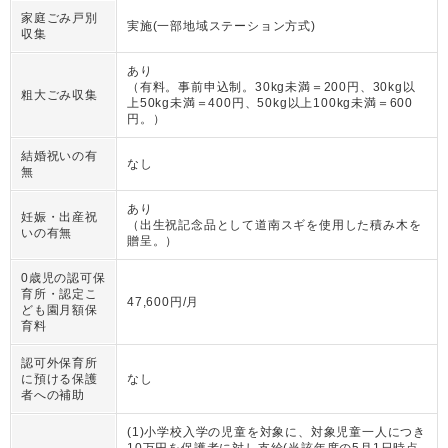
家庭ごみ戸別
実施(一部地域ステーション方式)
収集
あり
（
有料。事前申込制。30kg未満＝200円、30kg以
粗大ごみ収集
上50kg未満＝400円、50kg以上100kg未満＝600
円。
）
結婚祝いの有
なし
無
あり
妊娠・出産祝
（
出生祝記念品として道南スギを使用した積み木を
いの有無
贈呈。
）
0歳児の認可保
育所・認定こ
47,600円/月
ども園月額保
育料
認可外保育所
に預ける保護
なし
者への補助
(1)小学校入学の児童を対象に、対象児童一人につき
10万円を保護者に対し支給(当該年度の5月1日時点