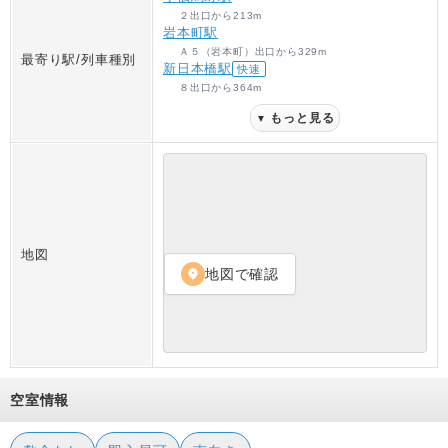
２出口
から
213
m
岩本町駅
Ａ５（岩本町）出口
から
329
m
最寄り駅/列車種別
新日本橋駅
快速
８出口
から
364
m
もっと見る
▼
地図
地図で確認
location_on
空室情報