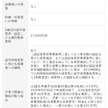
結婚祝いの有
なし
無
妊娠・出産祝
なし
いの有無
0歳児の認可保
育所・認定こ
27,500円/月
ども園月額保
育料
あり
（
認証保育所事業基準に達しており東京都の認証を
受けた保育施設、または認証保育所事業基準に達し
認可外保育所
ており、区と協定を結んでいる保育施設に子どもが
に預ける保護
在籍し、保育が必要な事由のある保護者が認証保育
者への補助
所等減額補助の手続きを行った場合、月220時間ま
での利用契約時間分の保育料と認可保育園保育料よ
り2割程度安い保育料との差額を区が補助する。
）
(1)誕生準備手当(妊娠20週以降の妊婦に4.5万円)。
2025年9月30日で申請受付終了。(2)中高生世代応
子育て関連の
援手当(中学生、高校生世代の児童を養育し、区内に
独自の取り組
在住する方に、児童一人につき月額1.5万円)。(3)出
み
産費用助成(出産費用が出産育児一時金を上回り自己
負担した場合に、一度の出産につき最大31万円)