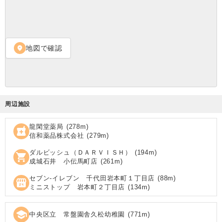
地図で確認
location_on
周辺施設
龍閑堂薬局
(
278
m)
local_pharmacy
信和薬品株式会社
(
279
m)
ダルビッシュ（ＤＡＲＶＩＳＨ）
(
194
m)
shopping_cart
成城石井 小伝馬町店
(
261
m)
セブン‐イレブン 千代田岩本町１丁目店
(
88
m)
local_convenience_store
ミニストップ 岩本町２丁目店
(
134
m)
school
中央区立 常盤園舎久松幼稚園
(
771
m)