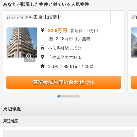
あなたが閲覧した物件と似ている人気物件
レジディア神田東【15階】
プ
22.8万円
管理費
2.0万円
敷
22.8万円
礼
無料
小伝馬町駅 歩5分
zoom_in
千代田区岩本町１
1LDK / 45.61m² / 15階
空室状況お問い合わせ
無料
周辺環境
周辺地図