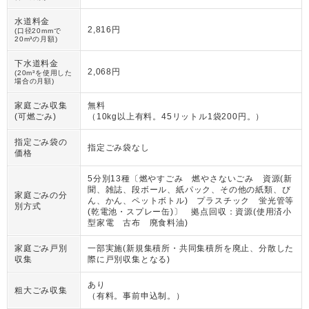
水道料金
2,816円
(口径20mmで
20m³の月額)
下水道料金
2,068円
(20m³を使用した
場合の月額)
家庭ごみ収集
無料
(可燃ごみ)
（
10kg以上有料。45リットル1袋200円。
）
指定ごみ袋の
指定ごみ袋なし
価格
5分別13種〔燃やすごみ 燃やさないごみ 資源(新
聞、雑誌、段ボール、紙パック、その他の紙類、び
家庭ごみの分
ん、かん、ペットボトル) プラスチック 蛍光管等
別方式
(乾電池・スプレー缶)〕 拠点回収：資源(使用済小
型家電 古布 廃食料油)
家庭ごみ戸別
一部実施(新規集積所・共同集積所を廃止、分散した
収集
際に戸別収集となる)
あり
粗大ごみ収集
（
有料。事前申込制。
）