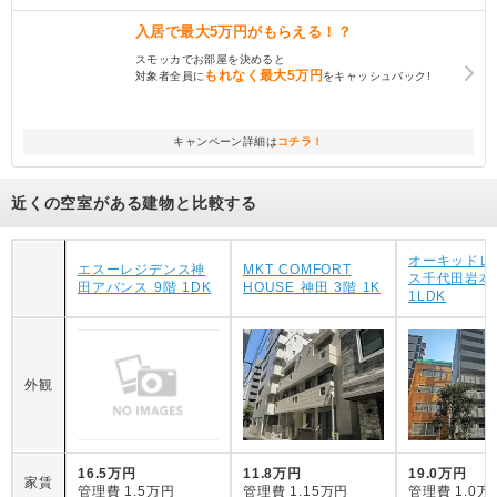
入居で
最大5万円
がもらえる！？
スモッカでお部屋を決めると
もれなく
最大5万円
対象者全員に
をキャッシュバック!
キャンペーン詳細は
コチラ！
近くの空室がある建物と比較する
オーキッドレ
エスーレジデンス神
MKT COMFORT
ス千代田岩本町
田アバンス 9階 1DK
HOUSE 神田 3階 1K
1LDK
外観
16.5万円
11.8万円
19.0万円
家賃
管理費
1.5万円
管理費
1.15万円
管理費
1.0万