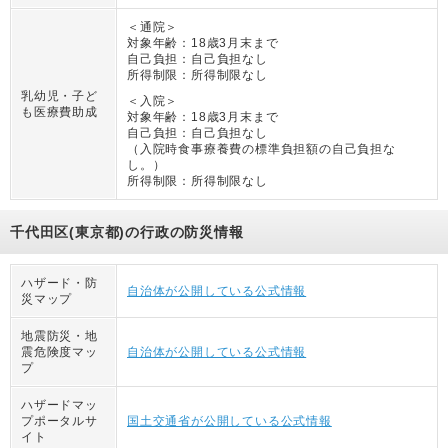
＜通院＞
対象年齢：
18歳3月末まで
自己負担：
自己負担なし
所得制限：
所得制限なし
乳幼児・子ど
＜入院＞
も医療費助成
対象年齢：
18歳3月末まで
自己負担：
自己負担なし
（
入院時食事療養費の標準負担額の自己負担な
し。
）
所得制限：
所得制限なし
千代田区(東京都)の行政の防災情報
ハザード・防
自治体が公開している公式情報
災マップ
地震防災・地
震危険度マッ
自治体が公開している公式情報
プ
ハザードマッ
プポータルサ
国土交通省が公開している公式情報
イト