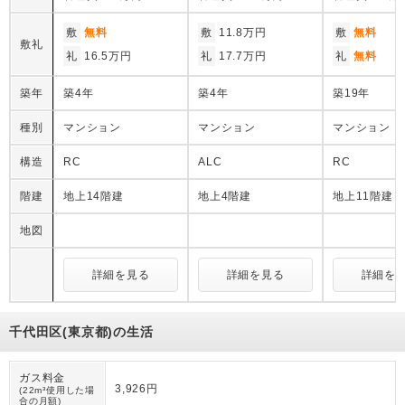
敷
無料
敷
11.8万円
敷
無料
敷礼
礼
16.5万円
礼
17.7万円
礼
無料
築年
築4年
築4年
築19年
種別
マンション
マンション
マンション
構造
RC
ALC
RC
階建
地上14階建
地上4階建
地上11階建
地図
詳細を見る
詳細を見る
詳細を
千代田区(東京都)の生活
ガス料金
3,926円
(22m³使用した場
合の月額)