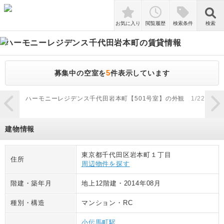
検索
お気に入り
閲覧履歴
検索条件
検索
ハーモニーレジデンス千代田岩本町
の賃貸情報
5
募集中の空室を
件表示しています
zoom_in
ハーモニーレジデンス千代田岩本町【501号室】の外観
1
/
22
ハー
建物情報
東京都千代田区岩本町１丁目
住所
周辺物件を探す
階建・築年月
地上12階建
・
2014年08月
種別・構造
マンション
・
RC
小伝馬町駅