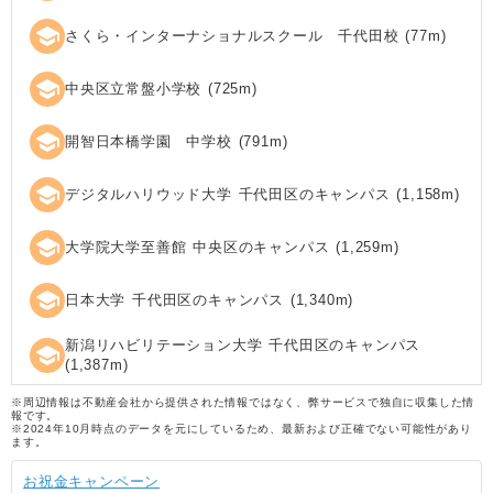
school
さくら・インターナショナルスクール 千代田校
(
77
m)
school
中央区立常盤小学校
(
725
m)
school
開智日本橋学園 中学校
(
791
m)
school
デジタルハリウッド大学 千代田区のキャンパス
(
1,158
m)
school
大学院大学至善館 中央区のキャンパス
(
1,259
m)
school
日本大学 千代田区のキャンパス
(
1,340
m)
新潟リハビリテーション大学 千代田区のキャンパス
school
(
1,387
m)
※周辺情報は不動産会社から提供された情報ではなく、弊サービスで独自に収集した情
報です。
※2024年10月時点のデータを元にしているため、最新および正確でない可能性があり
ます。
お祝金キャンペーン