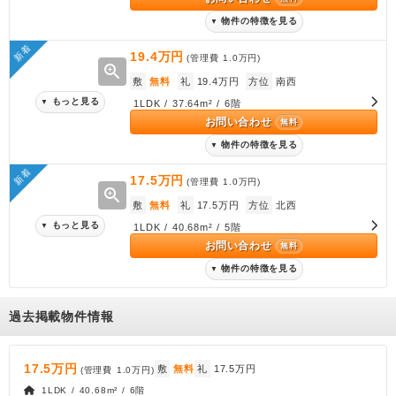
物件の特徴を見る
▼
新着
19.4万円
(管理費
1.0万円
)
zoom_in
敷
無料
礼
19.4万円
方位
南西
もっと見る
▼
1LDK / 37.64m² / 6階
お問い合わせ
無料
物件の特徴を見る
▼
新着
17.5万円
(管理費
1.0万円
)
zoom_in
敷
無料
礼
17.5万円
方位
北西
もっと見る
▼
1LDK / 40.68m² / 5階
お問い合わせ
無料
物件の特徴を見る
▼
過去掲載物件情報
17.5万円
敷
無料
礼
17.5万円
(管理費
1.0万円
)
1LDK / 40.68m² / 6階