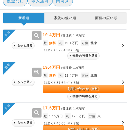
敷金なし
即入居可
南向き
新着順
家賃の低い順
面積の広い順
新着
zoom_in
19.4万円
(管理費
1.0万円
)
敷
無料
礼
19.4万円
方位
北東
もっと見る
▼
1LDK / 37.64m² / 5階
物件の特徴を見る
▼
新着
19.4万円
(管理費
1.0万円
)
zoom_in
敷
無料
礼
19.4万円
方位
北東
もっと見る
▼
1LDK / 37.64m² / 5階
お問い合わせ
無料
物件の特徴を見る
▼
新着
17.5万円
(管理費
1.0万円
)
zoom_in
敷
17.5万円
礼
17.5万円
方位
東
もっと見る
▼
1LDK / 40.68m² / 7階
お問い合わせ
無料