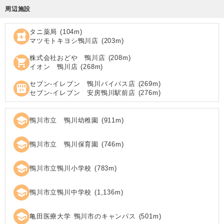
周辺施設
タニ薬局
(
104
m)
local_pharmacy
マツモトキヨシ鴨川店
(
203
m)
株式会社おどや 鴨川店
(
208
m)
shopping_cart
イオン 鴨川店
(
268
m)
セブン‐イレブン 鴨川バイパス店
(
269
m)
local_convenience_store
セブン‐イレブン 安房鴨川駅前店
(
276
m)
school
鴨川市立 鴨川幼稚園
(
911
m)
school
鴨川市立 鴨川保育園
(
746
m)
school
鴨川市立鴨川小学校
(
783
m)
school
鴨川市立鴨川中学校
(
1,136
m)
school
亀田医療大学 鴨川市のキャンパス
(
501
m)