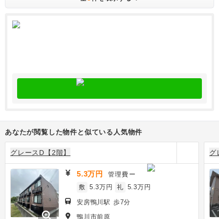
あなたが閲覧した物件と似ている人気物件
グレースD【2階】
グ
5.3万円
管理費
ー
敷
5.3万円
礼
5.3万円
安房鴨川駅 歩7分
zoom_in
鴨川市前原