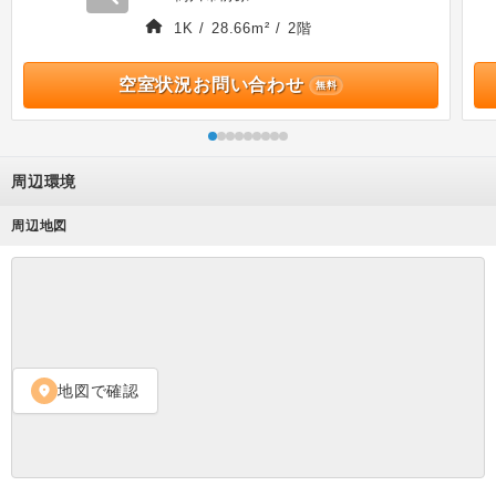
1K / 28.66m² / 2階
空室状況お問い合わせ
無料
周辺環境
周辺地図
地図で確認
location_on