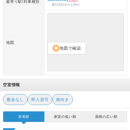
最寄り駅/列車種別
西口出口
から
126
m
地図
地図で確認
location_on
空室情報
敷金なし
即入居可
南向き
新着順
家賃の低い順
面積の広い順