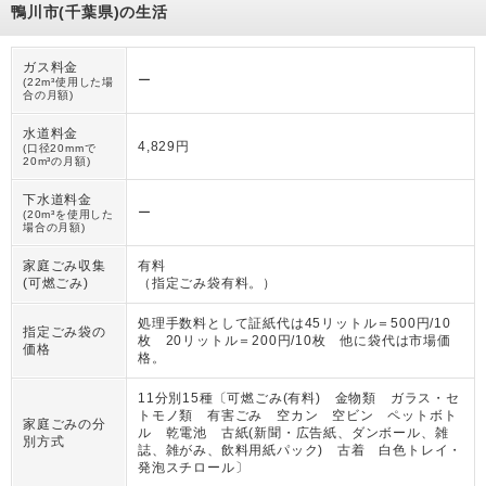
鴨川市(千葉県)の生活
ガス料金
ー
(22m³使用した場
合の月額)
水道料金
4,829円
(口径20mmで
20m³の月額)
下水道料金
ー
(20m³を使用した
場合の月額)
家庭ごみ収集
有料
(可燃ごみ)
（
指定ごみ袋有料。
）
処理手数料として証紙代は45リットル＝500円/10
指定ごみ袋の
枚 20リットル＝200円/10枚 他に袋代は市場価
価格
格。
11分別15種〔可燃ごみ(有料) 金物類 ガラス・セ
トモノ類 有害ごみ 空カン 空ビン ペットボト
家庭ごみの分
ル 乾電池 古紙(新聞・広告紙、ダンボール、雑
別方式
誌、雑がみ、飲料用紙パック) 古着 白色トレイ・
発泡スチロール〕