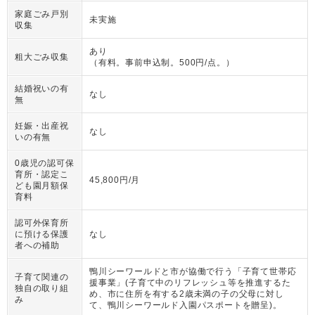
家庭ごみ戸別
未実施
収集
あり
粗大ごみ収集
（
有料。事前申込制。500円/点。
）
結婚祝いの有
なし
無
妊娠・出産祝
なし
いの有無
0歳児の認可保
育所・認定こ
45,800円/月
ども園月額保
育料
認可外保育所
に預ける保護
なし
者への補助
鴨川シーワールドと市が協働で行う「子育て世帯応
子育て関連の
援事業」(子育て中のリフレッシュ等を推進するた
独自の取り組
め、市に住所を有する2歳未満の子の父母に対し
み
て、鴨川シーワールド入園パスポートを贈呈)。