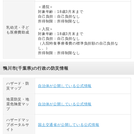
＜通院＞
対象年齢：
18歳3月末まで
自己負担：
自己負担なし
所得制限：
所得制限なし
乳幼児・子ど
＜入院＞
も医療費助成
対象年齢：
18歳3月末まで
自己負担：
自己負担なし
（
入院時食事療養費の標準負担額の自己負担な
し。
）
所得制限：
所得制限なし
鴨川市(千葉県)の行政の防災情報
ハザード・防
自治体が公開している公式情報
災マップ
地震防災・地
震危険度マッ
自治体が公開している公式情報
プ
ハザードマッ
プポータルサ
国土交通省が公開している公式情報
イト