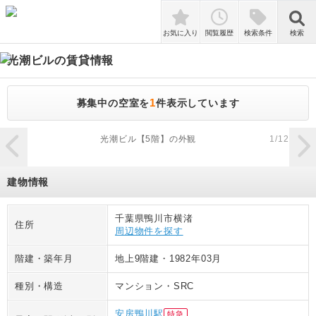
検索
お気に入り
閲覧履歴
検索条件
検索
光潮ビル
の賃貸情報
1
募集中の空室を
件表示しています
zoom_in
光潮ビル【5階】の外観
1
/
12
建物情報
千葉県鴨川市横渚
住所
周辺物件を探す
階建・築年月
地上9階建
・
1982年03月
種別・構造
マンション
・
SRC
安房鴨川駅
特急