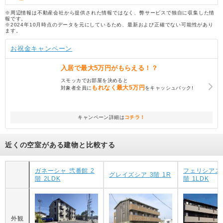
※周辺情報は不動産会社から提供された情報ではなく、弊サービスで独自に収集した情
報です。
※2024年10月時点のデータを元にしているため、最新および正確でない可能性があり
ます。
お祝金キャンペーン
入居で
最大5万円
がもらえる！？
スモッカでお部屋を決めると
もれなく
最大5万円
対象者全員に
をキャッシュバック!
キャンペーン詳細は
コチラ！
近くの空室がある建物と比較する
ガネーシャ 弐番館 2
フェリシアス
グレイズシア 3階 1R
階 2LDK
階 1LDK
外観