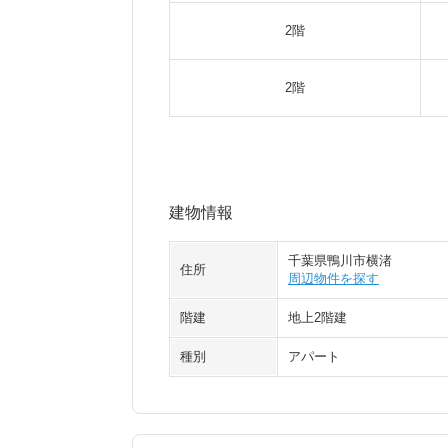
2階
2階
建物情報
千葉県鴨川市横渚
住所
周辺物件を探す
階建
地上2階建
種別
アパート