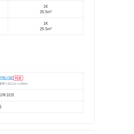
1K
26.5m²
1K
26.5m²
房鴨川駅
特急
最寄り出口
から
286
m
92年10月
造