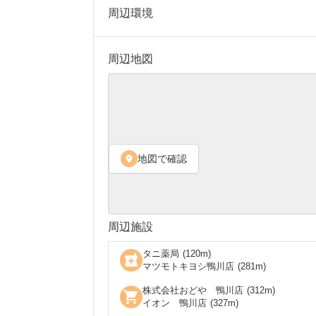
周辺環境
周辺地図
地図で確認
location_on
周辺施設
タニ薬局
(
120
m)
local_pharmacy
マツモトキヨシ鴨川店
(
281
m)
株式会社おどや 鴨川店
(
312
m)
shopping_cart
イオン 鴨川店
(
327
m)