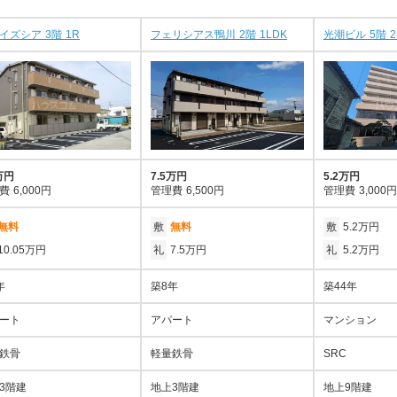
イズシア 3階 1R
フェリシアス鴨川 2階 1LDK
光潮ビル 5階 2
万円
7.5万円
5.2万円
費
6,000円
管理費
6,500円
管理費
3,000円
無料
敷
無料
敷
5.2万円
10.05万円
礼
7.5万円
礼
5.2万円
年
築8年
築44年
ート
アパート
マンション
鉄骨
軽量鉄骨
SRC
3階建
地上3階建
地上9階建