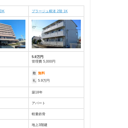
DK
プラージュ横渚 2階 1K
5.9万円
管理費
5,000円
敷
無料
礼
5.9万円
築18年
アパート
軽量鉄骨
地上3階建