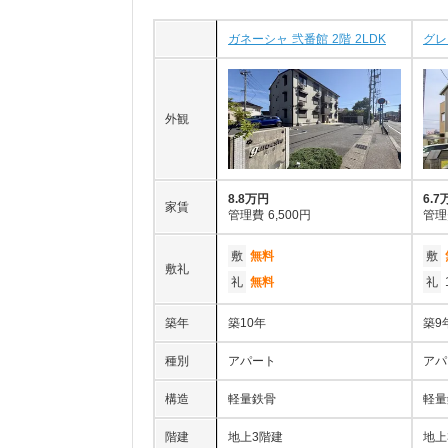
ガネーシャ 弐番館 2階 2LDK
グレ
外観
8.8万円
6.7
家賃
管理費
6,500円
管理
敷
無料
敷
敷礼
礼
無料
礼
築年
築10年
築9
種別
アパート
アパ
構造
軽量鉄骨
軽量
階建
地上3階建
地上