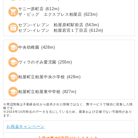
サニー原町店
(
612
m)
shopping_cart
ザ・ビッグ エクスプレス粕屋店
(
623
m)
セブン‐イレブン 粕屋原町駅前店
(
563
m)
local_convenience_store
セブン‐イレブン 粕屋若宮１丁目店
(
612
m)
school
中央幼稚園
(
428
m)
school
ヴィラのぞみ愛児園
(
255
m)
school
粕屋町立粕屋中央小学校
(
428
m)
school
粕屋町立粕屋東中学校
(
827
m)
※周辺情報は不動産会社から提供された情報ではなく、弊サービスで独自に収集した情
報です。
※2024年10月時点のデータを元にしているため、最新および正確でない可能性があり
ます。
お祝金キャンペーン