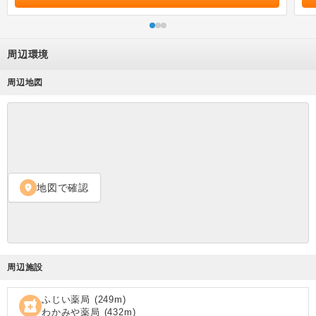
周辺環境
周辺地図
地図で確認
location_on
周辺施設
ふじい薬局
(
249
m)
local_pharmacy
わかみや薬局
(
432
m)