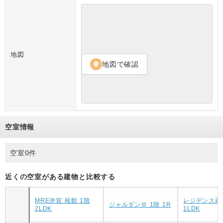
地図
地図で確認
location_on
空室情報
空室0件
近くの空室がある建物と比較する
MRE伊賀 桜館 1階
レジデンス蔵 
ジャルダンⅢ 1階 1R
2LDK
1LDK