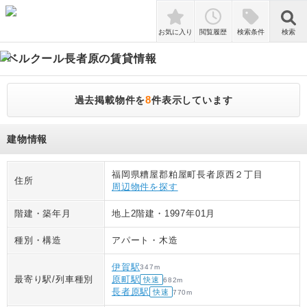
検索
お気に入り
閲覧履歴
検索条件
検索
ベルクール長者原
の賃貸情報
8
過去掲載物件を
件表示しています
建物情報
福岡県糟屋郡粕屋町長者原西２丁目
住所
周辺物件を探す
階建・築年月
地上2階建
・
1997年01月
種別・構造
アパート
・
木造
伊賀駅
347
m
最寄り駅/列車種別
原町駅
快速
682
m
長者原駅
快速
770
m