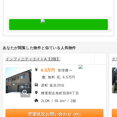
あなたが閲覧した物件と似ている人気物件
インフィニティエイトA【2階】
ク
6.5万円
管理費
ー
敷
無料
礼
6.5万円
原町 徒歩20分
zoom_in
糟屋郡志免町別府4丁目
2LDK / 55.4m² / 2階
空室状況お問い合わせ
無料