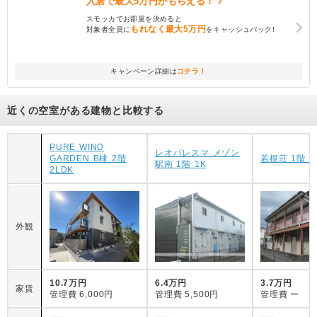
入居で
最大5万円
がもらえる！？
スモッカでお部屋を決めると
もれなく
最大5万円
対象者全員に
をキャッシュバック!
キャンペーン詳細は
コチラ！
近くの空室がある建物と比較する
PURE WIND
レオパレスマ メゾン
GARDEN B棟 2階
若根荘 1階 2
駅南 1階 1K
2LDK
外観
10.7万円
6.4万円
3.7万円
家賃
管理費
6,000円
管理費
5,500円
管理費
ー