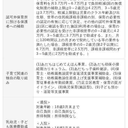
保育料を月3.7万円～6.7万円まで負担軽減(国の無償
化制度の補助上限は0～2歳児は4.2万円、3～5歳児
は3.7万円)。軽減上限額は児童のクラス年齢及び出
認可外保育所
生順、世帯の住民税課税非課税の別、保育の必要性
に預ける保護
の認定の有無に応じて決定。その他の認可外保育施
者への補助
設(区に確認を受けた施設)利用者の場合は、保育の
必要性の認定を受けた非課税世帯の0～2歳児に4.2
万円、3～5歳児に3.7万円まで助成する。また、月
に120時間以上の月ぎめで契約している等の要件を
満たした場合、課税世帯の0～2歳児(第2子以降)に
6.7万円、非課税世帯に2.5万円、課税非課税問わず
3～5歳児に2万円を助成する。
）
(1)あだちはじめてえほん事業。(2)あだち幼保小接
続期カリキュラム。(3)あだちっ子歯科健診。(4)保
子育て関連の
育士・幼稚園教諭奨学金返済支援事業補助金。(5)保
独自の取り組
育士・幼稚園教諭住居借上げ支援事業補助金。(6)保
み
育従事者永年勤続褒賞。(7)足立区教育・保育の質ガ
イドライン。(8)病児保育(施設型)。(9)子ども預か
り・送迎等支援事業
＜通院＞
対象年齢：
18歳3月末まで
自己負担：
自己負担なし
所得制限：
所得制限なし
乳幼児・子ど
＜入院＞
も医療費助成