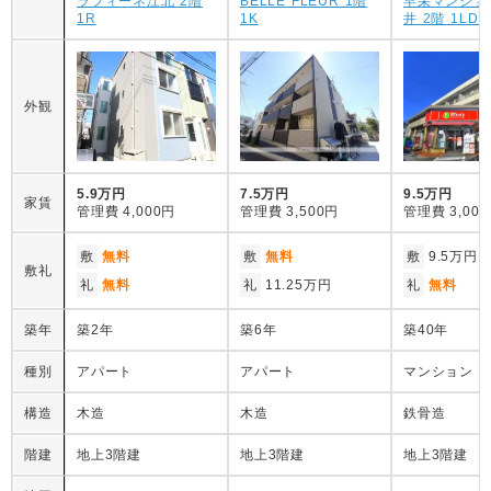
ラフィーネ江北 2階
BELLE FLEUR 1階
早栄マンショ
1R
1K
井 2階 1LDK
外観
5.9万円
7.5万円
9.5万円
家賃
管理費
4,000円
管理費
3,500円
管理費
3,00
敷
無料
敷
無料
敷
9.5万円
敷礼
礼
無料
礼
11.25万円
礼
無料
築年
築2年
築6年
築40年
種別
アパート
アパート
マンション
構造
木造
木造
鉄骨造
階建
地上3階建
地上3階建
地上3階建