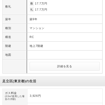
敷
17.7万円
敷礼
礼
17.7万円
築年
築9年
種別
マンション
構造
RC
階建
地上7階建
地図
詳細を見る
足立区(東京都)の生活
ガス料金
3,926円
(22m³使用した場
合の月額)