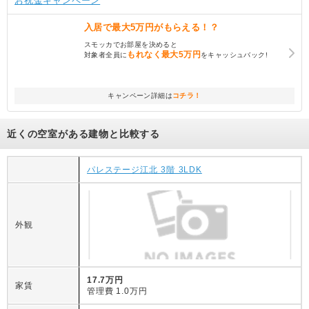
お祝金キャンペーン
入居で
最大5万円
がもらえる！？
スモッカでお部屋を決めると
もれなく
最大5万円
対象者全員に
をキャッシュバック!
キャンペーン詳細は
コチラ！
近くの空室がある建物と比較する
パレステージ江北 3階 3LDK
外観
17.7万円
家賃
管理費
1.0万円