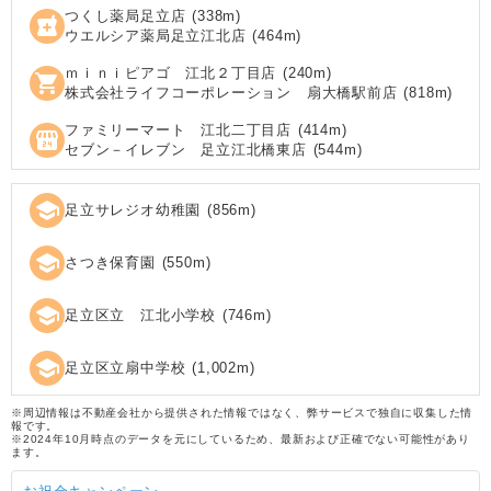
つくし薬局足立店
(
338
m)
local_pharmacy
ウエルシア薬局足立江北店
(
464
m)
ｍｉｎｉピアゴ 江北２丁目店
(
240
m)
shopping_cart
株式会社ライフコーポレーション 扇大橋駅前店
(
818
m)
ファミリーマート 江北二丁目店
(
414
m)
local_convenience_store
セブン－イレブン 足立江北橋東店
(
544
m)
school
足立サレジオ幼稚園
(
856
m)
school
さつき保育園
(
550
m)
school
足立区立 江北小学校
(
746
m)
school
足立区立扇中学校
(
1,002
m)
※周辺情報は不動産会社から提供された情報ではなく、弊サービスで独自に収集した情
報です。
※2024年10月時点のデータを元にしているため、最新および正確でない可能性があり
ます。