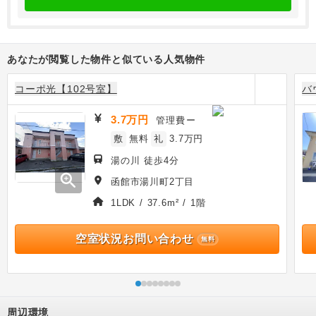
あなたが閲覧した物件と似ている人気物件
コーポ光【102号室】
バ
3.7万円
管理費
ー
敷
無料
礼
3.7万円
湯の川 徒歩4分
zoom_in
函館市湯川町2丁目
1LDK / 37.6m² / 1階
空室状況お問い合わせ
無料
周辺環境