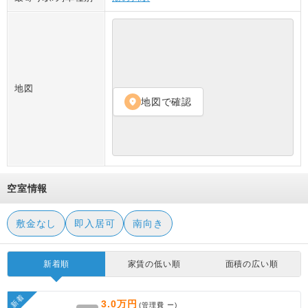
地図
地図で確認
location_on
空室情報
敷金なし
即入居可
南向き
新着順
家賃の低い順
面積の広い順
新着
3.0万円
(管理費
ー
)