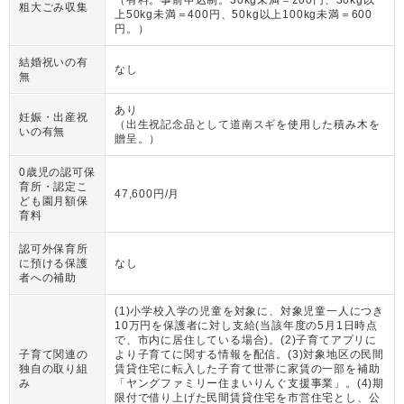
粗大ごみ収集
上50kg未満＝400円、50kg以上100kg未満＝600
円。
）
結婚祝いの有
なし
無
あり
妊娠・出産祝
（
出生祝記念品として道南スギを使用した積み木を
いの有無
贈呈。
）
0歳児の認可保
育所・認定こ
47,600円/月
ども園月額保
育料
認可外保育所
に預ける保護
なし
者への補助
(1)小学校入学の児童を対象に、対象児童一人につき
10万円を保護者に対し支給(当該年度の5月1日時点
で、市内に居住している場合)。(2)子育てアプリに
子育て関連の
より子育てに関する情報を配信。(3)対象地区の民間
独自の取り組
賃貸住宅に転入した子育て世帯に家賃の一部を補助
み
「ヤングファミリー住まいりんぐ支援事業」。(4)期
限付で借り上げた民間賃貸住宅を市営住宅とし、公