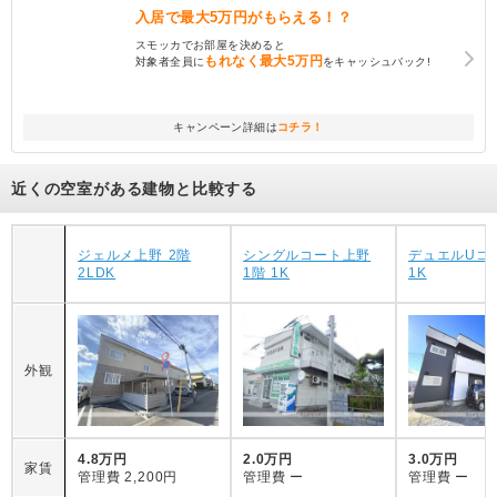
入居で
最大5万円
がもらえる！？
スモッカでお部屋を決めると
もれなく
最大5万円
対象者全員に
をキャッシュバック!
キャンペーン詳細は
コチラ！
近くの空室がある建物と比較する
ジェルメ上野 2階
シングルコート上野
デュエルUコー
2LDK
1階 1K
1K
外観
4.8万円
2.0万円
3.0万円
家賃
管理費
2,200円
管理費
ー
管理費
ー