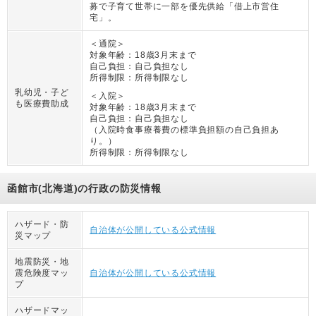
募で子育て世帯に一部を優先供給「借上市営住
宅」。
＜通院＞
対象年齢：
18歳3月末まで
自己負担：
自己負担なし
所得制限：
所得制限なし
乳幼児・子ど
＜入院＞
も医療費助成
対象年齢：
18歳3月末まで
自己負担：
自己負担なし
（
入院時食事療養費の標準負担額の自己負担あ
り。
）
所得制限：
所得制限なし
函館市(北海道)の行政の防災情報
ハザード・防
自治体が公開している公式情報
災マップ
地震防災・地
震危険度マッ
自治体が公開している公式情報
プ
ハザードマッ