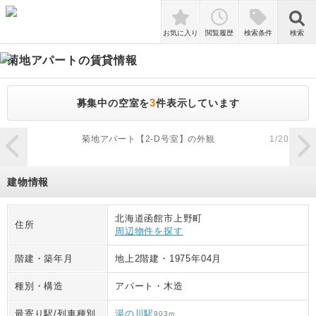
検索
お気に入り
閲覧履歴
検索条件
検索
菊地アパート
の賃貸情報
3
募集中の空室を
件表示しています
zoom_in
菊地アパート【2-D号室】の外観
1
/
20
建物情報
北海道函館市上野町
住所
周辺物件を探す
階建・築年月
地上2階建
・
1975年04月
種別・構造
アパート
・
木造
最寄り駅/列車種別
湯の川駅
903
m