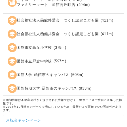
local_convenience_store
ファミリーマート 函館高丘町店
(
494
m)
school
社会福祉法人函館共愛会 つくし認定こども園
(
411
m)
school
社会福祉法人函館共愛会 つくし認定こども園
(
411
m)
school
函館市立高丘小学校
(
379
m)
school
函館市立戸倉中学校
(
597
m)
school
函館大学 函館市のキャンパス
(
608
m)
school
函館短期大学 函館市のキャンパス
(
833
m)
※周辺情報は不動産会社から提供された情報ではなく、弊サービスで独自に収集した情
報です。
※2024年10月時点のデータを元にしているため、最新および正確でない可能性があり
ます。
お祝金キャンペーン