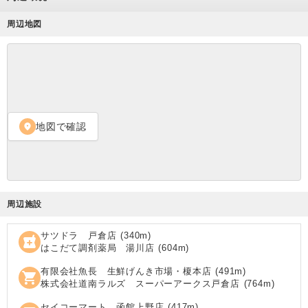
周辺地図
地図で確認
location_on
周辺施設
サツドラ 戸倉店
(
340
m)
local_pharmacy
はこだて調剤薬局 湯川店
(
604
m)
有限会社魚長 生鮮げんき市場・榎本店
(
491
m)
shopping_cart
株式会社道南ラルズ スーパーアークス戸倉店
(
764
m)
セイコーマート 函館上野店
(
417
m)