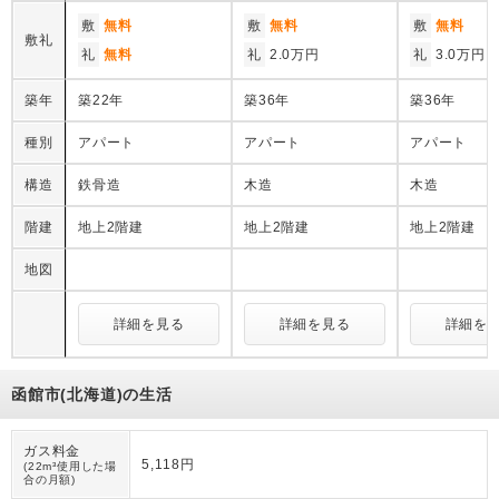
敷
無料
敷
無料
敷
無料
敷礼
礼
無料
礼
2.0万円
礼
3.0万円
築年
築22年
築36年
築36年
種別
アパート
アパート
アパート
構造
鉄骨造
木造
木造
階建
地上2階建
地上2階建
地上2階建
地図
詳細を見る
詳細を見る
詳細を
函館市(北海道)の生活
ガス料金
5,118円
(22m³使用した場
合の月額)