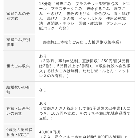
18分別〔可燃ごみ プラスチック製容器包装 ビニ
ール・プラスチックごみ 破砕するごみ 埋立ご
家庭ごみの分
み 生きびん 無色透明びん 茶色びん 青・緑び
別方式
ん 黒びん あき缶 ペットボトル 使用済乾電
池 新聞紙・チラシ 図書・雑誌類 ダンボール
紙パック 布類〕
家庭ごみ戸別
一部実施(二本松市ごみ出し支援戸別収集事業)
収集
あり
（
2回/月。事前申込制。直接回収1,350円/個(4品目
粗大ごみ収集
は2割引、5品目以上は3割引)。※収集施設へ自己搬
入する粗大ごみは無料。ただし畳・ふとん・マット
レスのみ有料。
）
結婚祝いの有
なし
無
あり
妊娠・出産祝
（
笑顔さんさん祝金として第3子以降の出生児1人に
いの有無
つき、10万円を支給。そのうち半額は地域商品券で
支給。
）
0歳児の認可保
48,800円/月
育所・認定こ
（
公立、私立ともに市独自補助5,000円を減額した