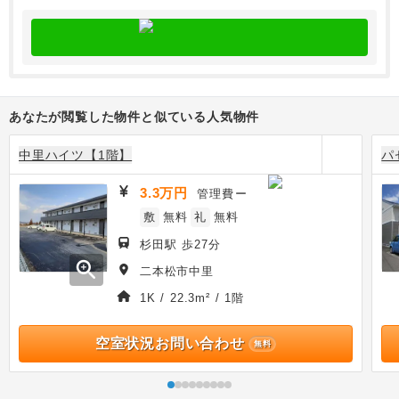
あなたが閲覧した物件と似ている人気物件
中里ハイツ【1階】
パ
3.3万円
管理費
ー
敷
無料
礼
無料
杉田駅 歩27分
zoom_in
二本松市中里
1K / 22.3m² / 1階
空室状況お問い合わせ
無料