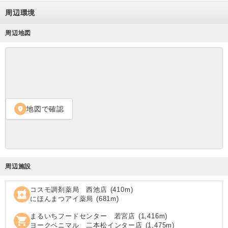
周辺環境
周辺地図
地図で確認
location_on
周辺施設
コスモ調剤薬局 西池店
(
410
m)
local_pharmacy
にほんまつアイ薬局
(
681
m)
まるいちフードセンター 若宮店
(
1,416
m)
shopping_cart
ヨークベニマル 二本松インター店
(
1,475
m)