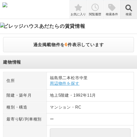
検索
お気に入り
閲覧履歴
検索条件
検索
ビレッジハウスあだたら
の賃貸情報
6
過去掲載物件を
件表示しています
建物情報
福島県二本松市中里
住所
周辺物件を探す
階建・築年月
地上5階建
・
1992年11月
種別・構造
マンション
・
RC
最寄り駅/列車種別
ー