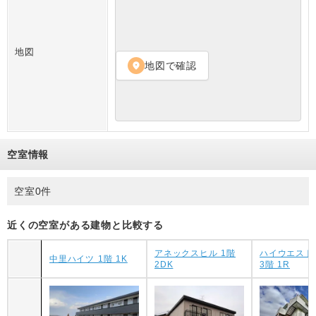
地図
地図で確認
location_on
空室情報
空室0件
近くの空室がある建物と比較する
アネックスヒル 1階
ハイウエスト
中里ハイツ 1階 1K
2DK
3階 1R