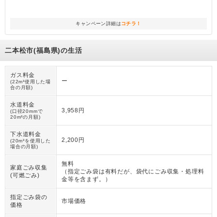
キャンペーン詳細は
コチラ！
二本松市(福島県)の生活
ガス料金
ー
(22m³使用した場
合の月額)
水道料金
3,958円
(口径20mmで
20m³の月額)
下水道料金
2,200円
(20m³を使用した
場合の月額)
無料
家庭ごみ収集
（
指定ごみ袋は有料だが、袋代にごみ収集・処理料
(可燃ごみ)
金等を含まず。
）
指定ごみ袋の
市場価格
価格