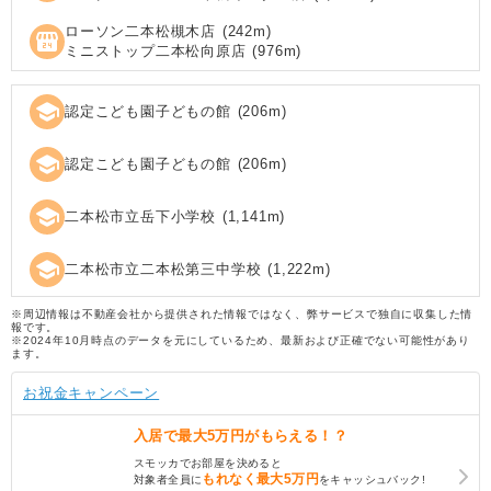
ローソン二本松槻木店
(
242
m)
local_convenience_store
ミニストップ二本松向原店
(
976
m)
school
認定こども園子どもの館
(
206
m)
school
認定こども園子どもの館
(
206
m)
school
二本松市立岳下小学校
(
1,141
m)
school
二本松市立二本松第三中学校
(
1,222
m)
※周辺情報は不動産会社から提供された情報ではなく、弊サービスで独自に収集した情
報です。
※2024年10月時点のデータを元にしているため、最新および正確でない可能性があり
ます。
お祝金キャンペーン
入居で
最大5万円
がもらえる！？
スモッカでお部屋を決めると
もれなく
最大5万円
対象者全員に
をキャッシュバック!