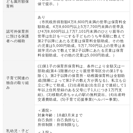
ども園月額保
値で提示。
）
育料
あり
（
市民税所得割額4万8,600円未満の世帯は保育料全
額助成。4万8,600円以上5万7,700円未満の世帯及
認可外保育所
び4万8,600円以上7万7,101円未満のひとり親等の
に預ける保護
世帯は生計を一にする子どものうち年長順に数えて
者への補助
第2子以降にあたる児童は保育料全額助成。その他
の児童は5,000円助成。5万7,700円以上の世帯は未
就学児のみで数えて第2子以降にあたる児童は保育
料全額助成。その他の児童は5,000円助成。
）
(1)第1子の保育所保育料は、条件により全額又は一
部助成(第4-1階層のひとり親世帯等区分の第1子を
除く)。第2子以降の保育所・幼稚園保育料は全額助
子育て関連の
成(階層によって第2子の数え方が異なる)。私立も公
独自の取り組
立に準じて助成。(2)出産祝金(出生日まで連続して1
み
年以上住民登録のある父母に子1人につき1万円支
給)。(3)移動式赤ちゃんの駅の無料貸出。(4)出産時
交通費助成。(5)子育て応援事業(ヘルパー事業)。
＜通院＞
対象年齢：
18歳3月末まで
自己負担：
自己負担なし
所得制限：
所得制限なし
乳幼児・子ど
＜入院＞