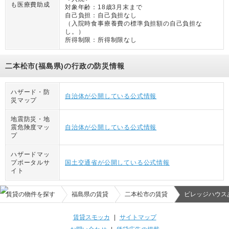
も医療費助成
対象年齢：
18歳3月末まで
自己負担：
自己負担なし
（
入院時食事療養費の標準負担額の自己負担な
し。
）
所得制限：
所得制限なし
二本松市(福島県)の行政の防災情報
ハザード・防
自治体が公開している公式情報
災マップ
地震防災・地
震危険度マッ
自治体が公開している公式情報
プ
ハザードマッ
プポータルサ
国土交通省が公開している公式情報
イト
賃貸の物件を探す
福島県の賃貸
二本松市の賃貸
ビレッジハウス
賃貸スモッカ
|
サイトマップ