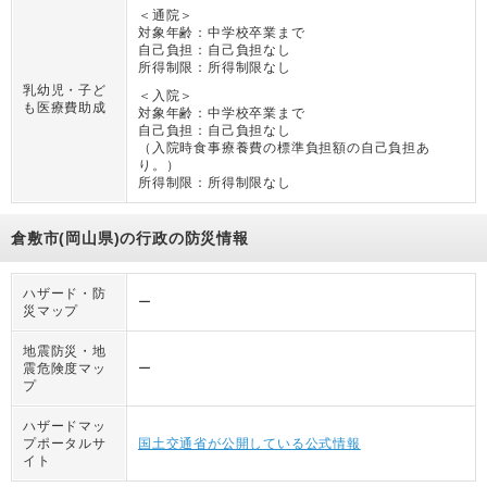
＜通院＞
対象年齢：
中学校卒業まで
自己負担：
自己負担なし
所得制限：
所得制限なし
乳幼児・子ど
＜入院＞
も医療費助成
対象年齢：
中学校卒業まで
自己負担：
自己負担なし
（
入院時食事療養費の標準負担額の自己負担あ
り。
）
所得制限：
所得制限なし
倉敷市(岡山県)の行政の防災情報
ハザード・防
ー
災マップ
地震防災・地
震危険度マッ
ー
プ
ハザードマッ
プポータルサ
国土交通省が公開している公式情報
イト