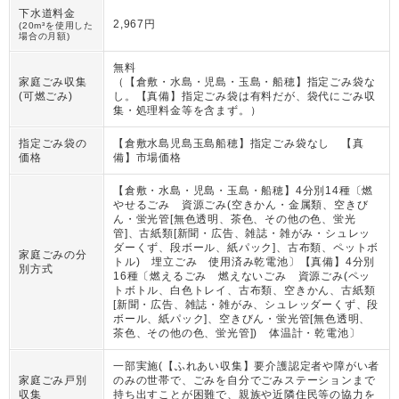
下水道料金
2,967円
(20m³を使用した
場合の月額)
無料
家庭ごみ収集
（
【倉敷・水島・児島・玉島・船穂】指定ごみ袋な
(可燃ごみ)
し。【真備】指定ごみ袋は有料だが、袋代にごみ収
集・処理料金等を含まず。
）
指定ごみ袋の
【倉敷水島児島玉島船穂】指定ごみ袋なし 【真
価格
備】市場価格
【倉敷・水島・児島・玉島・船穂】4分別14種〔燃
やせるごみ 資源ごみ(空きかん・金属類、空きび
ん・蛍光管[無色透明、茶色、その他の色、蛍光
管]、古紙類[新聞・広告、雑誌・雑がみ・シュレッ
ダーくず、段ボール、紙パック]、古布類、ペットボ
家庭ごみの分
トル) 埋立ごみ 使用済み乾電池〕【真備】4分別
別方式
16種〔燃えるごみ 燃えないごみ 資源ごみ(ペッ
トボトル、白色トレイ、古布類、空きかん、古紙類
[新聞・広告、雑誌・雑がみ、シュレッダーくず、段
ボール、紙パック]、空きびん・蛍光管[無色透明、
茶色、その他の色、蛍光管]) 体温計・乾電池〕
一部実施(【ふれあい収集】要介護認定者や障がい者
家庭ごみ戸別
のみの世帯で、ごみを自分でごみステーションまで
収集
持ち出すことが困難で、親族や近隣住民等の協力を