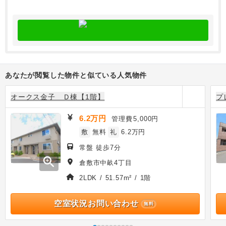
あなたが閲覧した物件と似ている人気物件
オークス金子 Ｄ棟【1階】
プ
6.2万円
管理費
5,000円
敷
無料
礼
6.2万円
常盤 徒歩7分
zoom_in
倉敷市中畝4丁目
2LDK / 51.57m² / 1階
空室状況お問い合わせ
無料