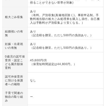
得ることができない世帯が対象)
あり
（
有料。戸別収集(真備地区除く)。事前申込制。手
粗大ごみ収集
数料相当額の粗大ごみ処理券を購入し添付。自己搬
入は手数料が戸別収集より安くなる。
）
結婚祝いの有
あり
無
（
記念樹を贈呈。ただし500円の負担あり。
）
妊娠・出産祝
あり
いの有無
（
記念樹を贈呈。ただし500円の負担あり。
）
0歳児の認可保
育所・認定こ
45,600円/月
ども園月額保
（
保育短時間認定は44,800円。
）
育料
認可外保育所
に預ける保護
なし
者への補助
子育て関連の
独自の取り組
ー
み