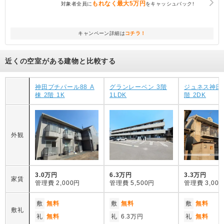
もれなく
最大5万円
対象者全員に
をキャッシュバック!
キャンペーン詳細は
コチラ！
近くの空室がある建物と比較する
神田プチパール88 A
グランレーベン 3階
ジュネス神田 
棟 2階 1K
1LDK
階 2DK
外観
3.0万円
6.3万円
3.3万円
家賃
管理費
2,000円
管理費
5,500円
管理費
3,00
敷
無料
敷
無料
敷
無料
敷礼
礼
無料
礼
6.3万円
礼
無料