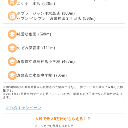
shopping_cart
ニシナ 本店
(
920
m)
ポプラ ジャンボ水島店
(
300
m)
local_convenience_store
セブン‐イレブン 倉敷神田３丁目店
(
590
m)
school
慈愛幼稚園
(
599
m)
school
のぞみ保育園
(
111
m)
school
倉敷市立連島神亀小学校
(
467
m)
school
倉敷市立水島中学校
(
736
m)
※周辺情報は不動産会社から提供された情報ではなく、弊サービスで独自に収集した情
報です。
※2024年10月時点のデータを元にしているため、最新および正確でない可能性があり
ます。
お祝金キャンペーン
入居で
最大5万円
がもらえる！？
スモッカでお部屋を決めると