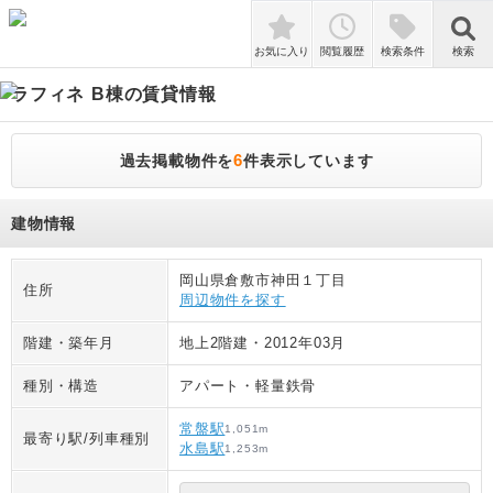
検索
お気に入り
閲覧履歴
検索条件
検索
ラフィネ B棟
の賃貸情報
6
過去掲載物件を
件表示しています
建物情報
岡山県倉敷市神田１丁目
住所
周辺物件を探す
階建・築年月
地上2階建
・
2012年03月
種別・構造
アパート
・
軽量鉄骨
常盤駅
1,051
m
最寄り駅/列車種別
水島駅
1,253
m