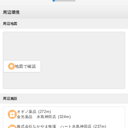
周辺環境
周辺地図
地図で確認
location_on
周辺施設
オギノ薬品
(
272
m)
local_pharmacy
金光薬品 水島神田店
(
324
m)
株式会社なかやま牧場 ハート水島神田店
(
237
m)