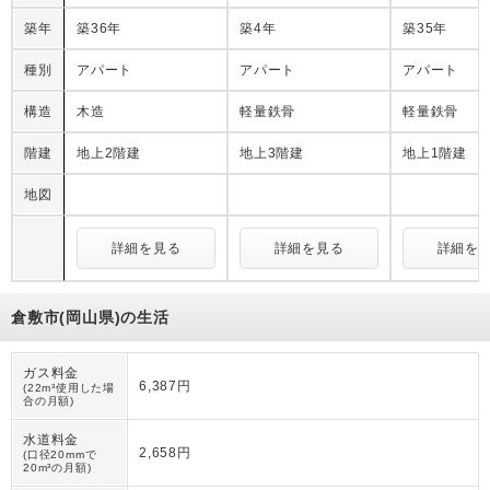
築年
築36年
築4年
築35年
種別
アパート
アパート
アパート
構造
木造
軽量鉄骨
軽量鉄骨
階建
地上2階建
地上3階建
地上1階建
地図
詳細を見る
詳細を見る
詳細を
倉敷市(岡山県)の生活
ガス料金
6,387円
(22m³使用した場
合の月額)
水道料金
2,658円
(口径20mmで
20m³の月額)