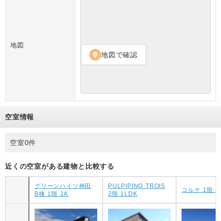
地図
地図で確認
location_on
空室情報
空室0件
近くの空室がある建物と比較する
グリーンハイツ神田
PULPIPINO TROIS
コルテ 1階 1
B棟 1階 1K
2階 1LDK