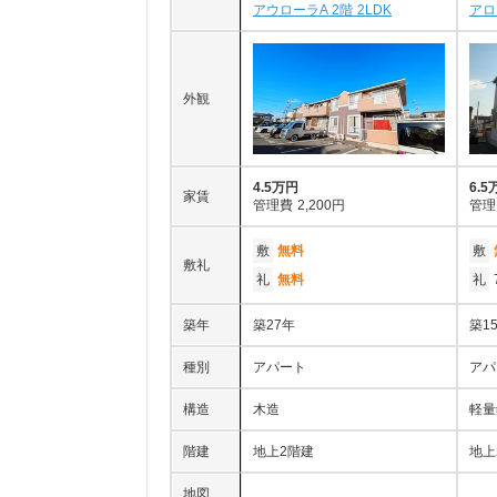
アウローラA 2階 2LDK
アロ
外観
4.5万円
6.5
家賃
管理費
2,200円
管理
敷
無料
敷
敷礼
礼
無料
礼
築年
築27年
築1
種別
アパート
アパ
構造
木造
軽量
階建
地上2階建
地上
地図