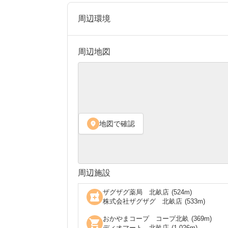
周辺環境
周辺地図
地図で確認
location_on
周辺施設
ザグザグ薬局 北畝店
(
524
m)
local_pharmacy
株式会社ザグザグ 北畝店
(
533
m)
おかやまコープ コープ北畝
(
369
m)
shopping_cart
ディオマート 北畝店
(
1,026
m)