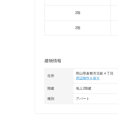
2階
2階
建物情報
岡山県倉敷市北畝４丁目
住所
周辺物件を探す
階建
地上2階建
種別
アパート