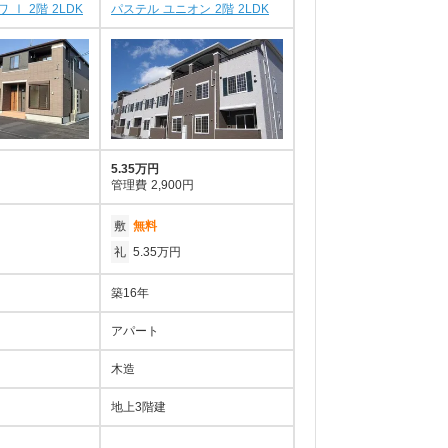
 Ⅰ 2階 2LDK
パステル ユニオン 2階 2LDK
5.35万円
管理費
2,900円
敷
無料
礼
5.35万円
築16年
アパート
木造
地上3階建