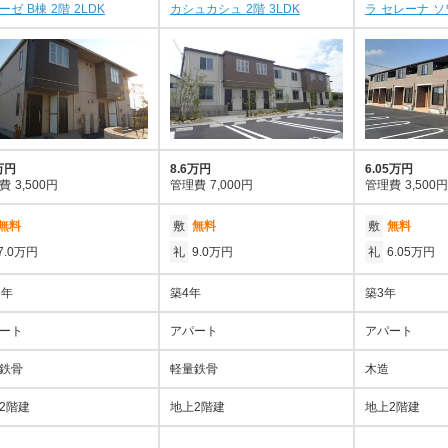
ーゼ B棟 2階 2LDK
カシュカシュ 2階 3LDK
ラ セレーナ ソワ
万円
8.6万円
6.05万円
費
3,500円
管理費
7,000円
管理費
3,500円
無料
敷
無料
敷
無料
7.0万円
礼
9.0万円
礼
6.05万円
5年
築4年
築3年
ート
アパート
アパート
鉄骨
軽量鉄骨
木造
2階建
地上2階建
地上2階建