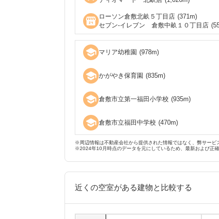
ローソン倉敷北畝５丁目店
(
371
m)
local_convenience_store
セブン‐イレブン 倉敷中畝１０丁目店
(
5
school
マリア幼稚園
(
978
m)
school
かがやき保育園
(
835
m)
school
倉敷市立第一福田小学校
(
935
m)
school
倉敷市立福田中学校
(
470
m)
※周辺情報は不動産会社から提供された情報ではなく、弊サービ
※2024年10月時点のデータを元にしているため、最新および正
近くの空室がある建物と比較する