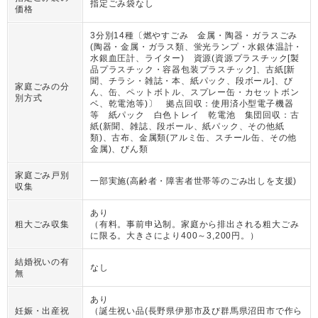
指定ごみ袋なし
価格
3分別14種〔燃やすごみ 金属・陶器・ガラスごみ
(陶器・金属・ガラス類、蛍光ランプ・水銀体温計・
水銀血圧計、ライター) 資源(資源プラスチック[製
品プラスチック・容器包装プラスチック]、古紙[新
聞、チラシ・雑誌・本、紙パック、段ボール]、び
家庭ごみの分
ん、缶、ペットボトル、スプレー缶・カセットボン
別方式
ベ、乾電池等)〕 拠点回収：使用済小型電子機器
等 紙パック 白色トレイ 乾電池 集団回収：古
紙(新聞、雑誌、段ボール、紙パック、その他紙
類)、古布、金属類(アルミ缶、スチール缶、その他
金属)、びん類
家庭ごみ戸別
一部実施(高齢者・障害者世帯等のごみ出しを支援)
収集
あり
粗大ごみ収集
（
有料。事前申込制。家庭から排出される粗大ごみ
に限る。大きさにより400～3,200円。
）
結婚祝いの有
なし
無
あり
妊娠・出産祝
（
誕生祝い品(長野県伊那市及び群馬県沼田市で作ら