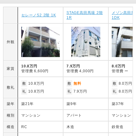
STAGE高田馬場 2階
メゾン高田馬
セレーノS2 2階 1K
1R
1DK
外観
10.8万円
7.9万円
8.0万円
家賃
管理費
6,600円
管理費
4,000円
管理費
ー
敷
10.8万円
敷
無料
敷
8.0万円
敷礼
礼
10.8万円
礼
7.9万円
礼
8.0万円
築年
築21年
築9年
築37年
種別
マンション
アパート
マンション
構造
RC
木造
鉄骨造