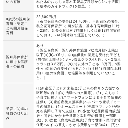
いの有無
れた木のおもちゃ等木工製品[7種類から1つを選択]
と絵本のガイドブック)を贈呈。
）
23,600円/月
0歳児の認可保
（
夜間保育所の場合は24,700円。※新宿区の場合、
育所・認定こ
私立認可保育所1ヶ所が該当。基本保育時間は11時
ども園月額保
～22時、延長保育は朝7時間もしくは夜13時間実施
育料
しており、24時間体制で運営している。
）
あり
（
認証保育所・認可外保育施設:<助成月額>上限は
以下(a)(b)の通り。(a)無償化の認定を受けた子ども
認可外保育所
(無償化上乗せ分):3～5歳児クラス4万円、0～2歳児
に預ける保護
クラスは3.8万円。(b)(a)以外の子ども: 8万円。<要
者への補助
件>(I)保育の必要性があること(II)月極48時間以上利
用(III)他の保育園、幼稚園等を利用していないこ
と。
）
(1)新宿区子ども未来基金(子どもの育ちを支援する
区民等の自主的な活動への支援等)。(2)しんじゅく
子育て応援ナビ(スマートフォンによる子育て情報の
提供)。(3)産前産後支援事業(ヘルパーや産後ドゥー
ラの派遣)。(4)ホームスタート(先輩ママ、パパが家
子育て関連の
庭を訪問し子育て支援)。(5)多世代近居同居助成(近
独自の取り組
居・同居にかかる子世帯と親世帯の費用を一部助
み
成)。(6)次世代育成転居助成(子育て世帯へ民間賃貸
住宅への住み替えにかかる費用を一部助成)。(7)ひ