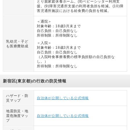
とり親家庭休養ホーム。(8)ベビーシッター利用支
援。(9)障害児通所支援の利用者負担を軽減。(10)障
害児通所施設における給食費の負担を軽減。
＜通院＞
対象年齢：
18歳3月末まで
自己負担：
自己負担なし
所得制限：
所得制限なし
乳幼児・子ど
＜入院＞
も医療費助成
対象年齢：
18歳3月末まで
自己負担：
自己負担なし
（
入院時食事療養費の標準負担額の自己負担な
し。
）
所得制限：
所得制限なし
新宿区(東京都)の行政の防災情報
ハザード・防
自治体が公開している公式情報
災マップ
地震防災・地
震危険度マッ
自治体が公開している公式情報
プ