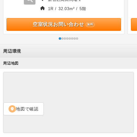
1R / 32.03m² / 5階
空室状況お問い合わせ
無料
周辺環境
周辺地図
地図で確認
location_on