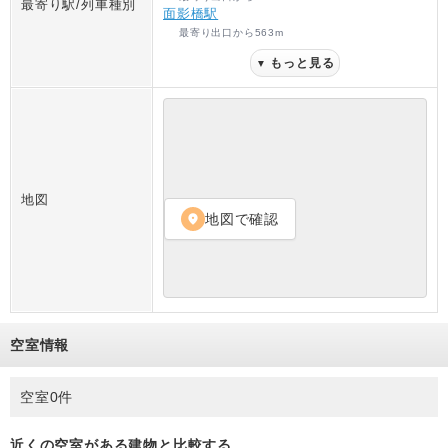
最寄り駅/列車種別
面影橋駅
最寄り出口
から
563
m
もっと見る
▼
地図
地図で確認
location_on
空室情報
空室0件
近くの空室がある建物と比較する