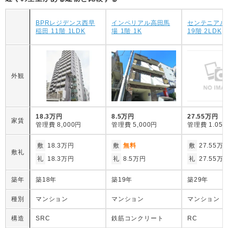
BPRレジデンス西早
インペリアル高田馬
センテニアル
稲田 11階 1LDK
場 1階 1K
19階 2LDK
外観
18.3万円
8.5万円
27.55万円
家賃
管理費
8,000円
管理費
5,000円
管理費
1.05
敷
18.3万円
敷
無料
敷
27.55万
敷礼
礼
18.3万円
礼
8.5万円
礼
27.55万
築年
築18年
築19年
築29年
種別
マンション
マンション
マンション
構造
SRC
鉄筋コンクリート
RC