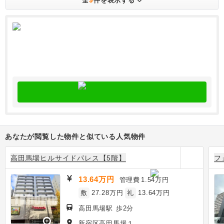
全
件を表示する
あなたが閲覧した物件と似ている人気物件
高田馬場ヒルサイドパレス【5階】
フ
13.64万円
管理費
1.54万円
敷
27.28万円
礼
13.64万円
高田馬場駅 歩2分
zoom_in
新宿区高田馬場１