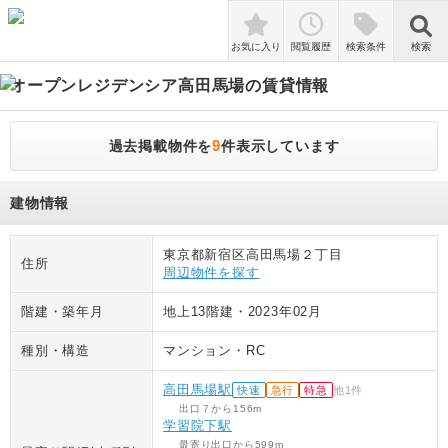
検索
お気に入り
閲覧履歴
検索条件
検索
オープンレジデンシア高田馬場
の賃貸情報
9
過去掲載物件を
件表示しています
建物情報
東京都新宿区高田馬場２丁目
住所
周辺物件を探す
階建・築年月
地上13階建
・
2023年02月
種別・構造
マンション
・
RC
高田馬場駅
快速
急行
特急
他
1
件
出口７
から
156
m
学習院下駅
最寄り出口
から
599
m