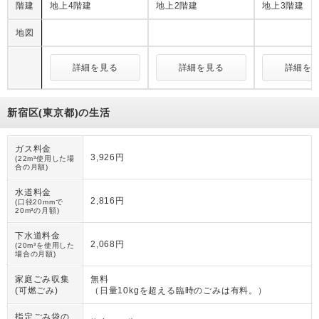
階建
地上4階建
地上2階建
地上3階建
地図
詳細を見る
詳細を見る
詳細を
新宿区(東京都)の生活
ガス料金
3,926円
(22m³使用した場
合の月額)
水道料金
2,816円
(口径20mmで
20m³の月額)
下水道料金
2,068円
(20m³を使用した
場合の月額)
家庭ごみ収集
無料
(可燃ごみ)
（
日量10kgを超える臨時のごみは有料。
）
指定ごみ袋の