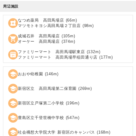
周辺施設
なつめ薬局 高田馬場店
(
66
m)
local_pharmacy
マツモトキヨシ高田馬場２丁目店
(
98
m)
成城石井 高田馬場店
(
105
m)
shopping_cart
オーケー 高田馬場店
(
374
m)
ファミリーマート 高田馬場駅東店
(
132
m)
local_convenience_store
ファミリーマート 高田馬場早稲田通り店
(
177
m)
school
おおや幼稚園
(
146
m)
school
新宿区立 高田馬場第二保育園
(
269
m)
school
新宿区立戸塚第二小学校
(
196
m)
school
豊島区立千登世橋中学校
(
547
m)
school
社会構想大学院大学 新宿区のキャンパス
(
168
m)